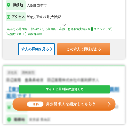
勤務地
大阪府 豊中市
アクセス
阪急箕面線 桜井(大阪)駅
新卒も応募可能
未経験者も応募可能
産休・育休取得実績有り
スキルアップ
店舗数30以上
積極採用中
求人の詳細を見る
この求人に興味がある