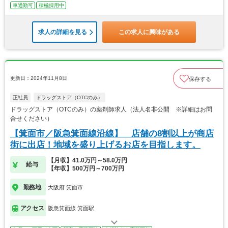
車通勤可
積極採用中
求人の詳細を見る
この求人に興味がある
更新日：2024年11月8日
保存する
正社員
ドラッグストア（OTCのみ）
ドラッグストア（OTCのみ）の薬剤師求人（法人名非公開 ※詳細はお問
合せください）
【箕面市／阪急箕面線沿線】 店舗の8割以上が商店
街に出店！地域を盛り上げるお店を目指します。
【月収】41.0万円～58.0万円
給与
【年収】500万円～700万円
勤務地
大阪府 箕面市
アクセス
阪急箕面線 箕面駅