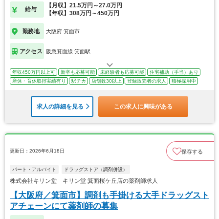
【月収】21.5万円～27.0万円
給与
【年収】308万円～450万円
勤務地
大阪府 箕面市
アクセス
阪急箕面線 箕面駅
年収450万円以上可
新卒も応募可能
未経験者も応募可能
住宅補助（手当）あり
産休・育休取得実績有り
駅チカ
店舗数30以上
登録販売者の求人
積極採用中
求人の詳細を見る
この求人に興味がある
更新日：2026年6月18日
保存する
パート・アルバイト
ドラッグストア（調剤併設）
株式会社キリン堂 キリン堂 箕面桜ケ丘店の薬剤師求人
【大阪府／箕面市】調剤も手掛ける大手ドラッグスト
アチェーンにて薬剤師の募集