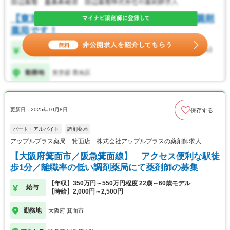
更新日：2025年10月8日
保存する
パート・アルバイト
調剤薬局
アップルプラス薬局 箕面店 株式会社アップルプラスの薬剤師求人
【大阪府箕面市／阪急箕面線】 アクセス便利な駅徒
歩1分／離職率の低い調剤薬局にて薬剤師の募集
【年収】350万円～550万円程度 22歳～60歳モデル
給与
【時給】2,000円～2,500円
勤務地
大阪府 箕面市