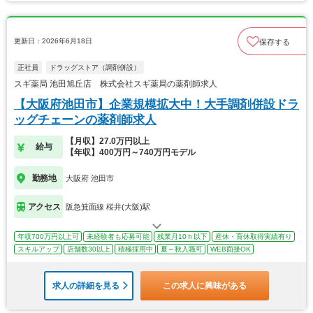
更新日：2026年6月18日
保存する
正社員
ドラッグストア（調剤併設）
スギ薬局 池田旭丘店 株式会社スギ薬局の薬剤師求人
【大阪府池田市】企業規模拡大中！大手調剤併設ドラ
ッグチェーンの薬剤師求人
【月収】27.0万円以上
給与
【年収】400万円～740万円モデル
勤務地
大阪府 池田市
アクセス
阪急箕面線 桜井(大阪)駅
年収700万円以上可
未経験者も応募可能
残業月10ｈ以下
産休・育休取得実績有り
スキルアップ
店舗数30以上
積極採用中
夏～秋入職可
WEB面接OK
求人の詳細を見る
この求人に興味がある