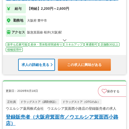
給与
【時給】2,200円～2,600円
勤務地
大阪府 豊中市
アクセス
阪急箕面線 桜井(大阪)駅
新卒も応募可能
産休・育休取得実績有り
スキルアップ
車通勤可
店舗数30以上
積極採用中
求人の詳細を見る
この求人に興味がある
更新日：2026年6月18日
保存する
正社員
ドラッグストア（調剤併設）
ドラッグストア（OTCのみ）
ウエルシア薬局株式会社 ウエルシア箕面西小路店の登録販売者の求人
登録販売者（大阪府箕面市／ウエルシア箕面西小路
店）