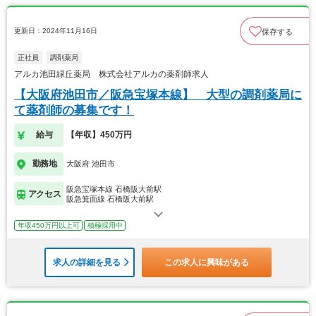
更新日：2024年11月16日
保存する
正社員
調剤薬局
アルカ池田緑丘薬局 株式会社アルカの薬剤師求人
【大阪府池田市／阪急宝塚本線】 大型の調剤薬局に
て薬剤師の募集です！
給与
【年収】450万円
勤務地
大阪府 池田市
阪急宝塚本線 石橋阪大前駅
アクセス
阪急箕面線 石橋阪大前駅
年収450万円以上可
積極採用中
求人の詳細を見る
この求人に興味がある