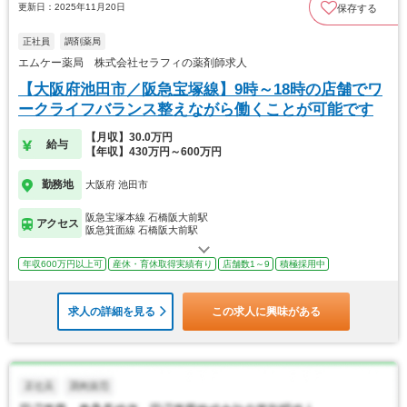
更新日：2025年11月20日
保存する
正社員
調剤薬局
エムケー薬局 株式会社セラフィの薬剤師求人
【大阪府池田市／阪急宝塚線】9時～18時の店舗でワ
ークライフバランス整えながら働くことが可能です
【月収】30.0万円
給与
【年収】430万円～600万円
勤務地
大阪府 池田市
阪急宝塚本線 石橋阪大前駅
アクセス
阪急箕面線 石橋阪大前駅
年収600万円以上可
産休・育休取得実績有り
店舗数1～9
積極採用中
求人の詳細を見る
この求人に興味がある