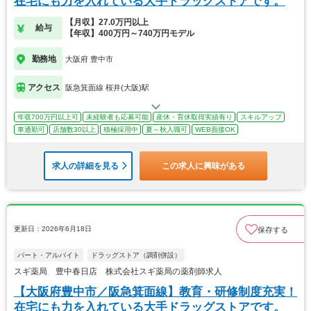
在宅にも力を入れている大手ドラッグストアです。
【月収】27.0万円以上
給与
【年収】400万円～740万円モデル
勤務地
大阪府 豊中市
アクセス
阪急箕面線 桜井(大阪)駅
年収700万円以上可
未経験者も応募可能
産休・育休取得実績有り
スキルアップ
車通勤可
店舗数30以上
積極採用中
夏～秋入職可
WEB面接OK
求人の詳細を見る
この求人に興味がある
更新日：2026年6月18日
保存する
パート・アルバイト
ドラッグストア（調剤併設）
スギ薬局 豊中春日店 株式会社スギ薬局の薬剤師求人
【大阪府豊中市／阪急箕面線】教育・研修制度充実！
在宅にも力を入れている大手ドラッグストアです。