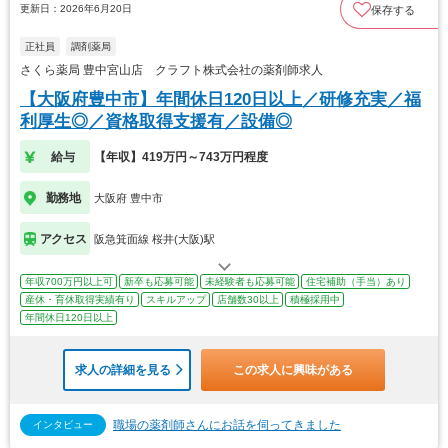
更新日：2026年6月20日
保存する
正社員
調剤薬局
さくら薬局 豊中宮山店 クラフト株式会社の薬剤師求人
【大阪府豊中市】年間休日120日以上／研修充実／福
利厚生◎／資格取得支援有／設備◎
給与
【年収】419万円～743万円程度
勤務地
大阪府 豊中市
アクセス
阪急箕面線 桜井(大阪)駅
年収700万円以上可
新卒も応募可能
未経験者も応募可能
住宅補助（手当）あり
産休・育休取得実績有り
スキルアップ
店舗数30以上
積極採用中
年間休日120日以上
求人の詳細を見る
この求人に興味がある
職場の薬剤師さんにお話を伺ってきました
インタビュー