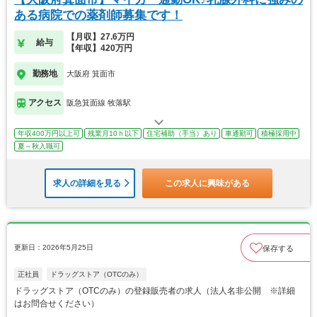
ある病院での薬剤師募集です！
【月収】27.6万円
給与
【年収】420万円
勤務地
大阪府 箕面市
アクセス
阪急箕面線 牧落駅
年収400万円以上可
残業月10ｈ以下
住宅補助（手当）あり
車通勤可
積極採用中
夏～秋入職可
求人の詳細を見る
この求人に興味がある
更新日：2026年5月25日
保存する
正社員
ドラッグストア（OTCのみ）
ドラッグストア（OTCのみ）の登録販売者の求人（法人名非公開 ※詳細
はお問合せください）