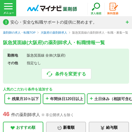
!
安心・安全な転職サポートの提供に努めます。
薬剤師の求人・転職TOP
大阪府の薬剤師求人
阪急箕面線の薬剤師求人・転職・募集一覧
阪急箕面線(大阪府)の薬剤師求人・転職情報一覧
勤務地
阪急箕面線 全体(大阪府)
その他
指定なし
条件を変更する
人気のこだわり条件を追加する
残業月10ｈ以下
年間休日120日以上
土日休み（相談可含
46
件の薬剤師求人
※ 非公開求人を除く
おすすめ順
新着順
給与順