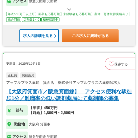
アクセス
阪急箕面線 箕面駅
年収550万円以上可
新卒も応募可能
未経験者も応募可能
産休・育休取得実績有り
総合門前
店舗数1～9
積極採用中
求人の詳細を見る
この求人に興味がある
更新日：2025年10月8日
保存する
正社員
調剤薬局
アップルプラス薬局 箕面店 株式会社アップルプラスの薬剤師求人
【大阪府箕面市／阪急箕面線】 アクセス便利な駅徒
歩1分／離職率の低い調剤薬局にて薬剤師の募集
【年収】450万円
給与
【時給】1,800円～2,500円
勤務地
大阪府 箕面市
アクセス
阪急箕面線 箕面駅