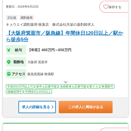
更新日：2026年6月22日
保存する
正社員
調剤薬局
キョウエイ調剤薬局 牧落店 株式会社共栄の薬剤師求人
【大阪府箕面市／阪急線】年間休日120日以上／駅か
ら徒歩5分
給与
【年収】400万円～650万円
勤務地
大阪府 箕面市
アクセス
阪急箕面線 牧落駅
年収650万円以上可
新卒も応募可能
未経験者も応募可能
駅チカ
車通勤可
積極採用中
年間休日120日以上
求人の詳細を見る
この求人に興味がある