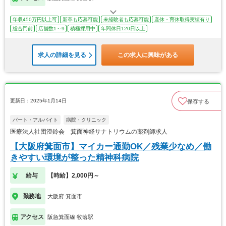
年収450万円以上可
新卒も応募可能
未経験者も応募可能
産休・育休取得実績有り
総合門前
店舗数1～9
積極採用中
年間休日120日以上
求人の詳細を見る
この求人に興味がある
更新日：2025年1月14日
保存する
パート・アルバイト
病院・クリニック
医療法人社団澄鈴会 箕面神経サナトリウムの薬剤師求人
【大阪府箕面市】マイカー通勤OK／残業少なめ／働
きやすい環境が整った精神科病院
給与
【時給】2,000円～
勤務地
大阪府 箕面市
アクセス
阪急箕面線 牧落駅