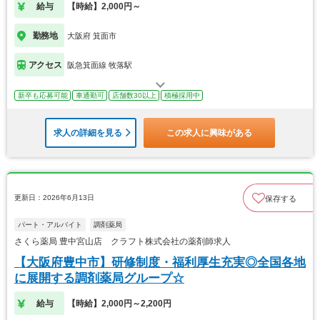
給与
【時給】2,000円～
勤務地
大阪府 箕面市
アクセス
阪急箕面線 牧落駅
新卒も応募可能
車通勤可
店舗数30以上
積極採用中
求人の詳細を見る
この求人に興味がある
更新日：2026年6月13日
保存する
パート・アルバイト
調剤薬局
さくら薬局 豊中宮山店 クラフト株式会社の薬剤師求人
【大阪府豊中市】研修制度・福利厚生充実◎全国各地
に展開する調剤薬局グループ☆
給与
【時給】2,000円～2,200円