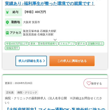
実績あり♪福利厚生が整った環境での就業です！
給与
【年収】400万円
勤務地
大阪府 箕面市
阪急宝塚本線 石橋阪大前駅
アクセス
阪急箕面線 石橋阪大前駅
年収400万円以上可
産休・育休取得実績有り
スキルアップ
駅チカ
店舗数30以上
積極採用中
求人の詳細を見る
この求人に興味がある
更新日：2026年5月26日
保存する
正社員
病院・クリニック
病院・クリニックの薬剤師求人（法人名非公開 ※詳細はお問合せくださ
い）
【大阪府箕面市】マイカー通勤OK♪乳腺外科に強みの