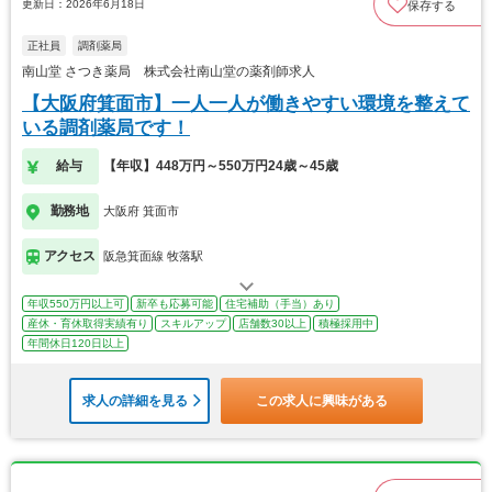
更新日：2026年6月18日
保存する
正社員
調剤薬局
南山堂 さつき薬局 株式会社南山堂の薬剤師求人
【大阪府箕面市】一人一人が働きやすい環境を整えて
いる調剤薬局です！
給与
【年収】448万円～550万円24歳～45歳
勤務地
大阪府 箕面市
アクセス
阪急箕面線 牧落駅
年収550万円以上可
新卒も応募可能
住宅補助（手当）あり
産休・育休取得実績有り
スキルアップ
店舗数30以上
積極採用中
年間休日120日以上
求人の詳細を見る
この求人に興味がある