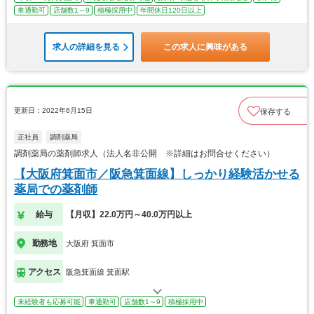
車通勤可
店舗数1～9
積極採用中
年間休日120日以上
求人の詳細を見る
この求人に興味がある
更新日：2022年6月15日
保存する
正社員
調剤薬局
調剤薬局の薬剤師求人（法人名非公開 ※詳細はお問合せください）
【大阪府箕面市／阪急箕面線】しっかり経験活かせる
薬局での薬剤師
給与
【月収】22.0万円～40.0万円以上
勤務地
大阪府 箕面市
アクセス
阪急箕面線 箕面駅
未経験者も応募可能
車通勤可
店舗数1～9
積極採用中