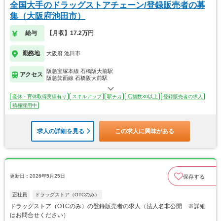
全国大手のドラッグストアチェーン/登録販売者の募
集（大阪府池田市）
給与
【月収】17.2万円
勤務地
大阪府 池田市
阪急宝塚本線 石橋阪大前駅
アクセス
阪急箕面線 石橋阪大前駅
産休・育休取得実績有り
スキルアップ
駅チカ
店舗数30以上
登録販売者の求人
積極採用中
求人の詳細を見る
この求人に興味がある
更新日：2026年5月25日
保存する
正社員
ドラッグストア（OTCのみ）
ドラッグストア（OTCのみ）の登録販売者の求人（法人名非公開 ※詳細
はお問合せください）