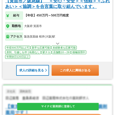
【箕面市／阪急線】 ＜安心・安全＞＜信頼＞＜ふれ
あい＞＜協調＞を合言葉に取り組んでいます。
給与
【年収】450万円～500万円程度
勤務地
大阪府 箕面市
アクセス
阪急箕面線 桜井(大阪)駅
年収500万円以上可
新卒も応募可能
未経験者も応募可能
原則、引越しを伴う転勤なし
駅チカ
店舗数10～29
積極採用中
年間休日120日以上
求人の詳細を見る
この求人に興味がある