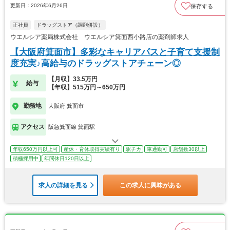
更新日：2026年6月26日
保存する
正社員
ドラッグストア（調剤併設）
ウエルシア薬局株式会社 ウエルシア箕面西小路店の薬剤師求人
【大阪府箕面市】多彩なキャリアパスと子育て支援制
度充実♪高給与のドラッグストアチェーン◎
【月収】33.5万円
給与
【年収】515万円～650万円
勤務地
大阪府 箕面市
アクセス
阪急箕面線 箕面駅
年収650万円以上可
産休・育休取得実績有り
駅チカ
車通勤可
店舗数30以上
積極採用中
年間休日120日以上
求人の詳細を見る
この求人に興味がある