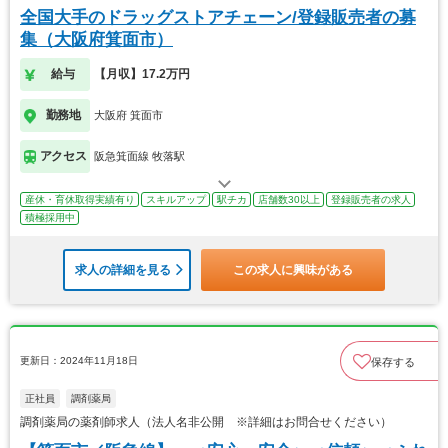
全国大手のドラッグストアチェーン/登録販売者の募
集（大阪府箕面市）
給与
【月収】17.2万円
勤務地
大阪府 箕面市
アクセス
阪急箕面線 牧落駅
産休・育休取得実績有り
スキルアップ
駅チカ
店舗数30以上
登録販売者の求人
積極採用中
求人の詳細を見る
この求人に興味がある
更新日：2024年11月18日
保存する
正社員
調剤薬局
調剤薬局の薬剤師求人（法人名非公開 ※詳細はお問合せください）