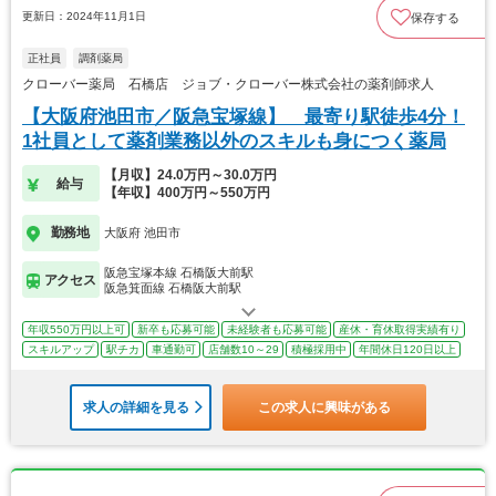
更新日：2024年11月1日
保存する
正社員
調剤薬局
クローバー薬局 石橋店 ジョブ・クローバー株式会社の薬剤師求人
【大阪府池田市／阪急宝塚線】 最寄り駅徒歩4分！
1社員として薬剤業務以外のスキルも身につく薬局
【月収】24.0万円～30.0万円
給与
【年収】400万円～550万円
勤務地
大阪府 池田市
阪急宝塚本線 石橋阪大前駅
アクセス
阪急箕面線 石橋阪大前駅
年収550万円以上可
新卒も応募可能
未経験者も応募可能
産休・育休取得実績有り
スキルアップ
駅チカ
車通勤可
店舗数10～29
積極採用中
年間休日120日以上
求人の詳細を見る
この求人に興味がある