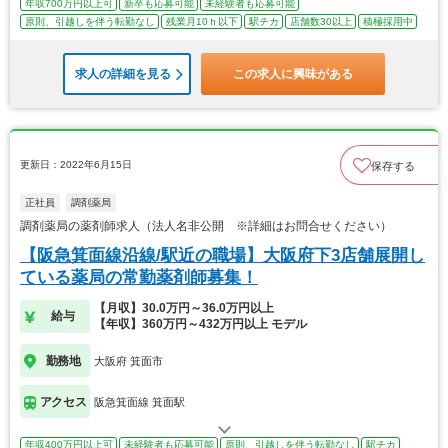
年収700万円以上可
新卒も応募可能
未経験者も応募可能
原則、引越しを伴う転勤なし
残業月10ｈ以下
駅チカ
店舗数30以上
積極採用中
求人の詳細を見る
この求人に興味がある
更新日：2022年6月15日
保存する
正社員
調剤薬局
調剤薬局の薬剤師求人（法人名非公開 ※詳細はお問合せください）
【阪急箕面線沿線/駅近の職場】大阪府下3店舗展開し
ている薬局の常勤薬剤師募集！
【月収】30.0万円～36.0万円以上
給与
【年収】360万円～432万円以上 モデル
勤務地
大阪府 箕面市
アクセス
阪急箕面線 箕面駅
年収400万円以上可
未経験者も応募可能
原則、引越しを伴う転勤なし
駅チカ