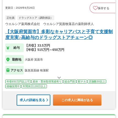
更新日：2026年6月26日
保存する
正社員
ドラッグストア（調剤併設）
ウエルシア薬局株式会社 ウエルシア箕面牧落店の薬剤師求人
【大阪府箕面市】多彩なキャリアパスと子育て支援制
度充実♪高給与のドラッグストアチェーン◎
【月収】33.5万円
給与
【年収】515万円～650万円
勤務地
大阪府 箕面市
アクセス
阪急箕面線 牧落駅
年収650万円以上可
産休・育休取得実績有り
総合門前
駅チカ
店舗数30以上
積極採用中
年間休日120日以上
求人の詳細を見る
この求人に興味がある