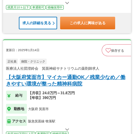
残業月10ｈ以下
車通勤可
積極採用中
求人の詳細を見る
この求人に興味がある
更新日：2025年1月14日
保存する
正社員
病院・クリニック
医療法人社団澄鈴会 箕面神経サナトリウムの薬剤師求人
【大阪府箕面市】マイカー通勤OK／残業少なめ／働
きやすい環境が整った精神科病院
【月収】24.0万円～31.8万円
給与
【年収】390万円
勤務地
大阪府 箕面市
アクセス
阪急箕面線 牧落駅
年収350万円以上可
車通勤可
積極採用中