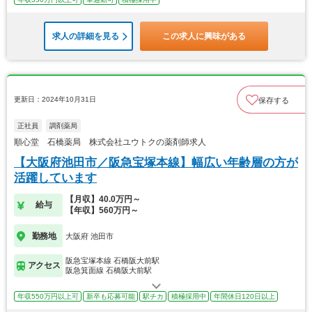
求人の詳細を見る
この求人に興味がある
更新日：2024年10月31日
保存する
正社員
調剤薬局
順心堂 石橋薬局 株式会社ユウトクの薬剤師求人
【大阪府池田市／阪急宝塚本線】幅広い年齢層の方が
活躍しています
【月収】40.0万円～
給与
【年収】560万円～
勤務地
大阪府 池田市
阪急宝塚本線 石橋阪大前駅
アクセス
阪急箕面線 石橋阪大前駅
年収550万円以上可
新卒も応募可能
駅チカ
積極採用中
年間休日120日以上