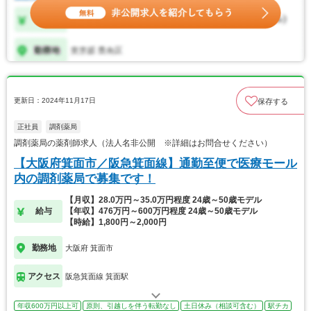
更新日：2024年11月17日
保存する
正社員
調剤薬局
調剤薬局の薬剤師求人（法人名非公開 ※詳細はお問合せください）
【大阪府箕面市／阪急箕面線】通勤至便で医療モール
内の調剤薬局で募集です！
【月収】28.0万円～35.0万円程度 24歳～50歳モデル
給与
【年収】476万円～600万円程度 24歳～50歳モデル
【時給】1,800円～2,000円
勤務地
大阪府 箕面市
アクセス
阪急箕面線 箕面駅
年収600万円以上可
原則、引越しを伴う転勤なし
土日休み（相談可含む）
駅チカ