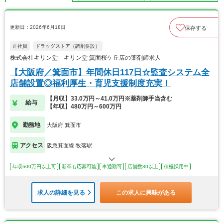
更新日：2026年6月18日
保存する
正社員
ドラッグストア（調剤併設）
株式会社キリン堂 キリン堂 箕面桜ケ丘店の薬剤師求人
【大阪府／箕面市】年間休日117日☆監査システム全
店舗設置◎福利厚生・育児支援制度充実！
【月収】33.0万円～41.0万円※薬剤師手当含む
給与
【年収】480万円～600万円
勤務地
大阪府 箕面市
アクセス
阪急箕面線 牧落駅
年収600万円以上可
新卒も応募可能
車通勤可
店舗数30以上
積極採用中
求人の詳細を見る
この求人に興味がある