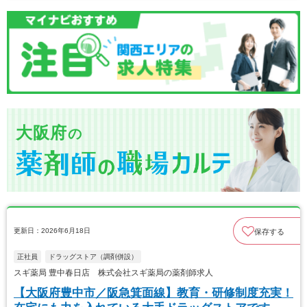
大阪府
の
更新日：2026年6月18日
保存する
正社員
ドラッグストア（調剤併設）
スギ薬局 豊中春日店 株式会社スギ薬局の薬剤師求人
【大阪府豊中市／阪急箕面線】教育・研修制度充実！