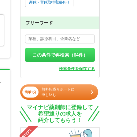
産休・育休取得実績有り
フリーワード
この条件で再検索（
64
件）
検索条件を保存する
る
無料転職サポートに
簡単1分
申し込む
マイナビ薬剤師に登録して
希望通りの求人を
紹介してもらう！
STEP1