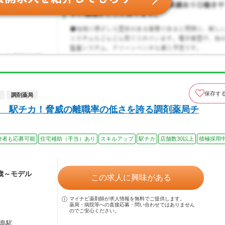
保存す
調剤薬局
 駅チカ！脅威の離職率の低さを誇る調剤薬局チ
験者も応募可能
住宅補助（手当）あり
スキルアップ
駅チカ
店舗数30以上
積極採用
4歳～モデル
この求人に興味がある
マイナビ薬剤師が求人情報を無料でご提供します。
薬局・病院等への直接応募・問い合わせではありません
のでご安心ください。
之島駅