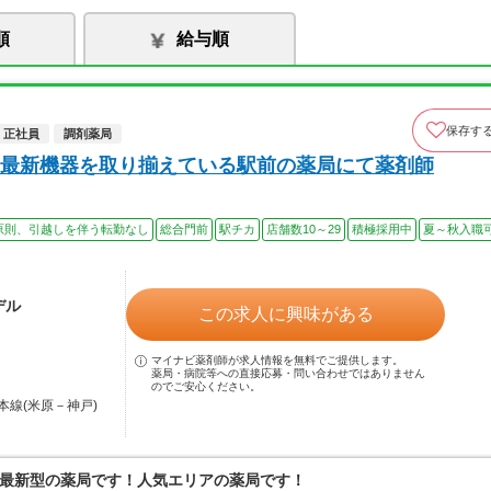
順
給与順
保存す
正社員
調剤薬局
最新機器を取り揃えている駅前の薬局にて薬剤師
原則、引越しを伴う転勤なし
総合門前
駅チカ
店舗数10～29
積極採用中
夏～秋入職
デル
この求人に興味がある
マイナビ薬剤師が求人情報を無料でご提供します。
薬局・病院等への直接応募・問い合わせではありません
のでご安心ください。
本線(米原－神戸)
最新型の薬局です！人気エリアの薬局です！