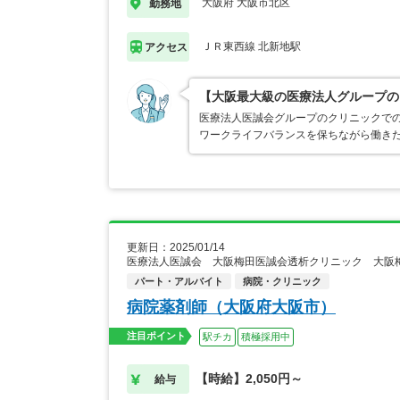
大阪府 大阪市北区
勤務地
ＪＲ東西線 北新地駅
アクセス
【大阪最大級の医療法人グループの
医療法人医誠会グループのクリニックでの
ワークライフバランスを保ちながら働き
更新日：2025/01/14
医療法人医誠会 大阪梅田医誠会透析クリニック 大阪
パート・アルバイト
病院・クリニック
病院薬剤師（大阪府大阪市）
注目ポイント
駅チカ
積極採用中
【時給】2,050円～
給与