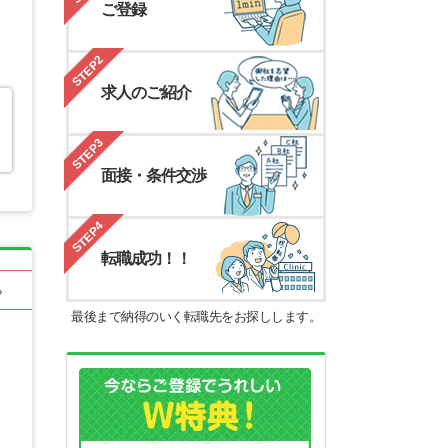
ご登録
STEP2
求人のご紹介
STEP3
面接・条件交渉
STEP4
転職成功！！
る
最後まで納得のいく転職先をお探しします。