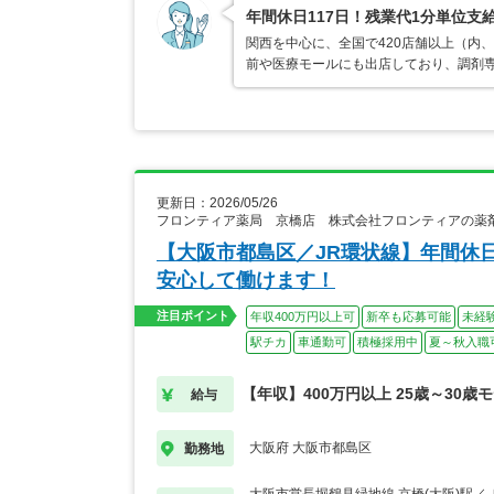
年間休日117日！残業代1分単位
関西を中心に、全国で420店舗以上（内
前や医療モールにも出店しており、調剤専
更新日：2026/05/26
フロンティア薬局 京橋店 株式会社フロンティアの薬
【大阪市都島区／JR環状線】年間休
安心して働けます！
注目ポイント
年収400万円以上可
新卒も応募可能
未経
駅チカ
車通勤可
積極採用中
夏～秋入職
【年収】400万円以上 25歳～30歳
給与
大阪府 大阪市都島区
勤務地