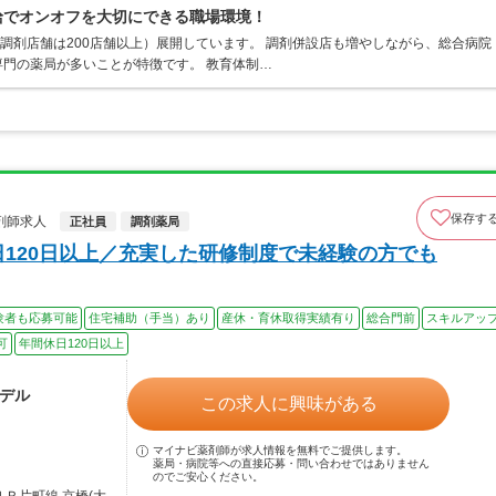
支給でオンオフを大切にできる職場環境！
、調剤店舗は200店舗以上）展開しています。 調剤併設店も増やしながら、総合病院
門の薬局が多いことが特徴です。 教育体制…
保存す
剤師求人
正社員
調剤薬局
日120日以上／充実した研修制度で未経験の方でも
験者も応募可能
住宅補助（手当）あり
産休・育休取得実績有り
総合門前
スキルアッ
可
年間休日120日以上
モデル
この求人に興味がある
マイナビ薬剤師が求人情報を無料でご提供します。
薬局・病院等への直接応募・問い合わせではありません
のでご安心ください。