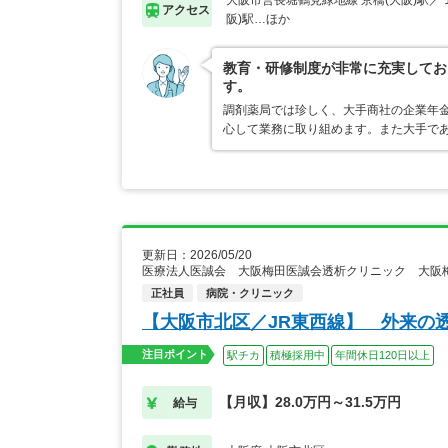
大阪市営長堀鶴見緑地線 京橋(大阪)駅／
アクセス
阪)駅…ほか
教育・研修制度が非常に充実してお
す。
調剤薬局では珍しく、大手商社の企業年
心して業務に取り組めます。また大手で
更新日：2026/05/20
医療法人医誠会 大阪梅田医誠会透析クリニック 大阪
正社員
病院・クリニック
【大阪市北区／JR東西線】 外来の
注目ポイント
駅チカ
積極採用中
年間休日120日以上
【月収】28.0万円～31.5万円
給与