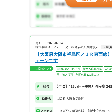
更新日：2026/07/14
株式会社メディカル一光 福島店の薬剤師求人
正社員
【大阪府大阪市福島区／ＪＲ東西線】
ェーンです
注目ポイント
年収600万円以上可
新卒も応募可能
未経
夏～秋入職可
年間休日120日以上
【年収】416万円～600万円程度 2
給与
大阪府 大阪市福島区
勤務地
ＪＲ東西線 新福島駅／京阪中之島線 中
アクセス