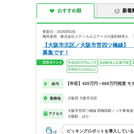
おすすめ順
新着
更新日：2026/05/26
梅田薬局 株式会社メディカルユアーズの薬剤師求人
【大阪市北区／大阪市営四ツ橋線】 
募集です！
注目ポイント
年収650万円以上可
未経験者も応募可能
年間休日120日以上
【年収】420万円～660万円程度 モ
給与
大阪府 大阪市北区
勤務地
大阪市営四つ橋線 西梅田駅／ＪＲ東海道
アクセス
大阪駅…ほか
ピッキングロボットを導入している