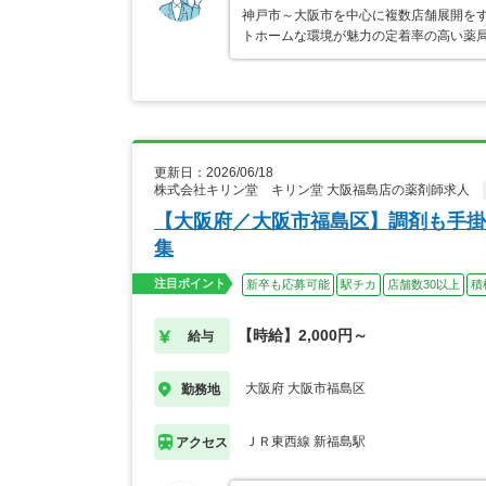
神戸市～大阪市を中心に複数店舗展開を
トホームな環境が魅力の定着率の高い薬局
更新日：2026/06/18
株式会社キリン堂 キリン堂 大阪福島店の薬剤師求人
【大阪府／大阪市福島区】調剤も手掛
集
注目ポイント
新卒も応募可能
駅チカ
店舗数30以上
積
【時給】2,000円～
給与
大阪府 大阪市福島区
勤務地
ＪＲ東西線 新福島駅
アクセス