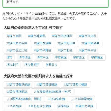
あります。
薬剤師のサイト「マイナビ薬剤師」では、希望通りの求人を無料でご紹介。大手
だから安心！厚生労働大臣認可の転職支援サービスです。
大阪府の薬剤師求人を市区町村で探す
大阪市旭区
大阪市城東区
大阪市阿倍野区
大阪市住吉区
大阪市東住吉区
大阪市西成区
大阪市淀川区
大阪市鶴見区
大阪市住之江区
大阪市平野区
大阪市北区
大阪市中央区
堺市
堺市堺区
堺市中区
堺市東区
堺市西区
堺市南区
堺市北区
堺市美原区
岸和田市
大阪府大阪市北区の薬剤師求人を路線で探す
大阪市営御堂筋線
大阪市営谷町線
大阪市営四つ橋線
大阪市営堺筋線
ＪＲ東海道本線(米原－神戸)
ＪＲ関西本線(亀山－難波)
ＪＲ福知山線
ＪＲ大阪環状線
ＪＲ東西線
ＪＲおおさか東線
阪神本線
京阪中之島線