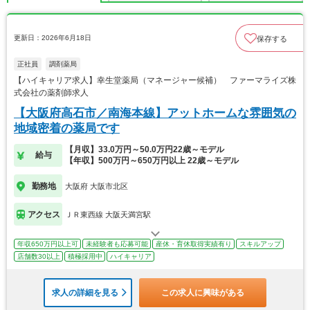
更新日：2026年6月18日
保存する
正社員
調剤薬局
【ハイキャリア求人】幸生堂薬局（マネージャー候補） ファーマライズ株
式会社の薬剤師求人
【大阪府高石市／南海本線】アットホームな雰囲気の
地域密着の薬局です
【月収】33.0万円～50.0万円22歳～モデル
給与
【年収】500万円～650万円以上 22歳～モデル
勤務地
大阪府 大阪市北区
アクセス
ＪＲ東西線 大阪天満宮駅
年収650万円以上可
未経験者も応募可能
産休・育休取得実績有り
スキルアップ
店舗数30以上
積極採用中
ハイキャリア
求人の詳細を見る
この求人に興味がある