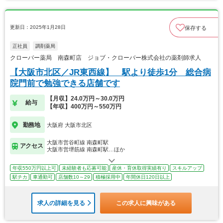
更新日：2025年1月28日
保存する
正社員
調剤薬局
クローバー薬局 南森町店 ジョブ・クローバー株式会社の薬剤師求人
【大阪市北区／JR東西線】 駅より徒歩1分 総合病
院門前で勉強できる店舗です
【月収】24.0万円～30.0万円
給与
【年収】400万円～550万円
勤務地
大阪府 大阪市北区
大阪市営谷町線 南森町駅
アクセス
大阪市営堺筋線 南森町駅…ほか
年収550万円以上可
未経験者も応募可能
産休・育休取得実績有り
スキルアップ
駅チカ
車通勤可
店舗数10～29
積極採用中
年間休日120日以上
求人の詳細を見る
この求人に興味がある