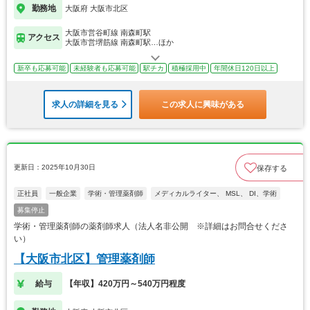
勤務地
大阪府 大阪市北区
大阪市営谷町線 南森町駅
アクセス
大阪市営堺筋線 南森町駅…ほか
新卒も応募可能
未経験者も応募可能
駅チカ
積極採用中
年間休日120日以上
求人の詳細を見る
この求人に興味がある
更新日：2025年10月30日
保存する
正社員
一般企業
学術・管理薬剤師
メディカルライター、 MSL、 DI、学術
募集停止
学術・管理薬剤師の薬剤師求人（法人名非公開 ※詳細はお問合せくださ
い）
【大阪市北区】管理薬剤師
給与
【年収】420万円～540万円程度