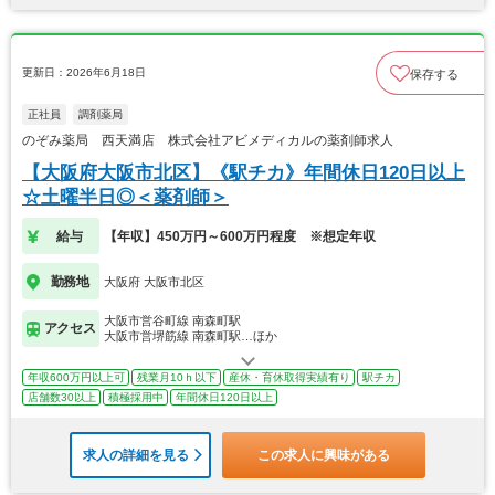
更新日：2026年6月18日
保存する
正社員
調剤薬局
のぞみ薬局 西天満店 株式会社アビメディカルの薬剤師求人
【大阪府大阪市北区】《駅チカ》年間休日120日以上
☆土曜半日◎＜薬剤師＞
給与
【年収】450万円～600万円程度 ※想定年収
勤務地
大阪府 大阪市北区
大阪市営谷町線 南森町駅
アクセス
大阪市営堺筋線 南森町駅…ほか
年収600万円以上可
残業月10ｈ以下
産休・育休取得実績有り
駅チカ
店舗数30以上
積極採用中
年間休日120日以上
求人の詳細を見る
この求人に興味がある