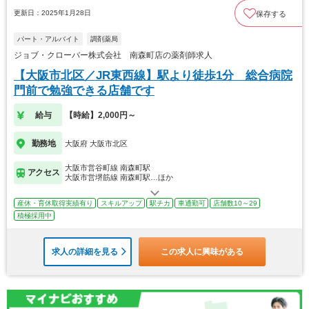
更新日：2025年1月28日
保存する
パート・アルバイト
調剤薬局
ジョブ・クローバー株式会社 南森町店の薬剤師求人
【大阪市北区／JR東西線】駅より徒歩1分 総合病院
門前で勉強できる店舗です
給与
【時給】2,000円～
勤務地
大阪府 大阪市北区
大阪市営谷町線 南森町駅
アクセス
大阪市営堺筋線 南森町駅…ほか
産休・育休取得実績有り
スキルアップ
駅チカ
車通勤可
店舗数10～29
積極採用中
求人の詳細を見る
この求人に興味がある