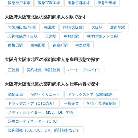
阪急神戸本線
阪急宝塚本線
阪急京都本線
阪急千里線
大阪府大阪市北区の薬剤師求人を駅で探す
大阪梅田(阪急)駅
梅田駅
扇町(大阪)駅
大阪駅
北新地駅
天神橋筋六丁目駅
天満駅
中崎町駅
中津(大阪メトロ)駅
西梅田駅
東梅田駅
南森町駅
中之島駅
大阪府大阪市北区の薬剤師求人を雇用形態で探す
正社員
契約社員・嘱託社員
パート・アルバイト
大阪府大阪市北区の薬剤師求人を仕事内容で探す
調剤薬局
病院・クリニック
ドラッグストア（調剤併設）
ドラッグストア（OTCのみ）
一般企業
学術・管理薬剤師
メディカルライター、 MSL、 DI、学術
治験コーディネーター（CRC）
臨床開発（QA、QC、DM、統計解析など）