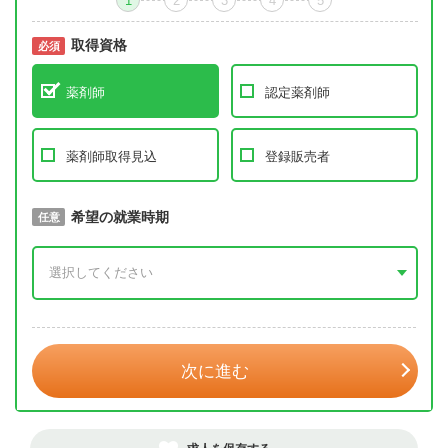
1
2
3
4
5
取得資格
必須
必須
薬剤師
認定薬剤師
薬剤師取得見込
登録販売者
取得予定年
希望の就業時期
必須
任意
年 3月
次に進む