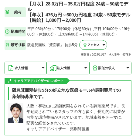
【月収】28.0万円～35.0万円程度 24歳～50歳モデ
ル
給与
【年収】476万円～600万円程度 24歳～50歳モデル
【時給】1,800円～2,000円
平日:08時30分～17時00分（休憩60分）,平日:10時00分～19時
勤務時間
00分（休憩60分）,土:09時00分～14時00分（休憩0分）
最寄り駅
阪急箕面線「箕面駅」 徒歩5分
アクセス
更新日：2024/11/17 求人番号：497834
求人情報
法人情報
類似の求人
キャリアアドバイザーのレポート
阪急箕面駅徒歩5分の好立地な医療モール内調剤薬局での
薬剤師募集です。
大阪・和歌山に店舗展開をされている調剤薬局です。長
年勤続されているスタッフの方も多く、長期的に就業が
可能な環境整備がされています。地域密着をテーマに、
堅実な経営をされています。
キャリアアドバイザー 薬剤師担当