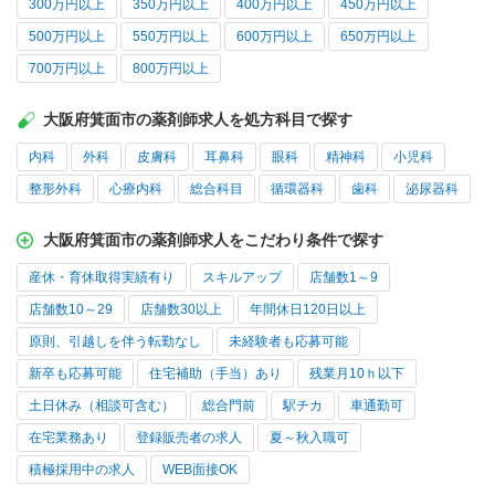
300万円以上
350万円以上
400万円以上
450万円以上
500万円以上
550万円以上
600万円以上
650万円以上
700万円以上
800万円以上
大阪府箕面市の薬剤師求人を処方科目で探す
内科
外科
皮膚科
耳鼻科
眼科
精神科
小児科
整形外科
心療内科
総合科目
循環器科
歯科
泌尿器科
大阪府箕面市の薬剤師求人をこだわり条件で探す
産休・育休取得実績有り
スキルアップ
店舗数1～9
店舗数10～29
店舗数30以上
年間休日120日以上
原則、引越しを伴う転勤なし
未経験者も応募可能
新卒も応募可能
住宅補助（手当）あり
残業月10ｈ以下
土日休み（相談可含む）
総合門前
駅チカ
車通勤可
在宅業務あり
登録販売者の求人
夏～秋入職可
積極採用中の求人
WEB面接OK