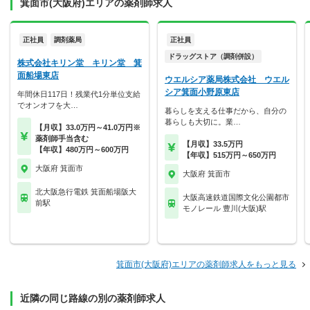
箕面市(大阪府)エリアの薬剤師求人
正社員
調剤薬局
正社員
ドラッグストア（調剤併設）
株式会社キリン堂 キリン堂 箕
面船場東店
ウエルシア薬局株式会社 ウエル
シア箕面小野原東店
年間休日117日！残業代1分単位支給
でオンオフを大…
暮らしを支える仕事だから、自分の
暮らしも大切に。業…
【月収】33.0万円～41.0万円※
薬剤師手当含む
【月収】33.5万円
【年収】480万円～600万円
【年収】515万円～650万円
大阪府 箕面市
大阪府 箕面市
北大阪急行電鉄 箕面船場阪大
大阪高速鉄道国際文化公園都市
前駅
モノレール 豊川(大阪)駅
箕面市(大阪府)エリアの薬剤師求人をもっと見る
近隣の同じ路線の別の薬剤師求人