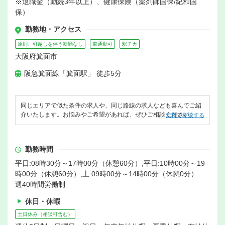
※退職金（勤続3年以上）、健康保険（薬剤師国保/紀和国
保）
勤務地・アクセス
原則、引越しを伴う転勤なし
車通勤可
駅チカ
大阪府箕面市
阪急箕面線「箕面駅」 徒歩5分
同じエリアで似た条件の求人や、同じ路線の求人なども喜んでご紹
介いたします。お悩みやご希望があれば、ぜひご相談ください。
無料で相談する
勤務時間
平日:08時30分～17時00分（休憩60分）,平日:10時00分～19
時00分（休憩60分）,土:09時00分～14時00分（休憩0分）
週40時間労働制
休日・休暇
土日休み（相談可含む）