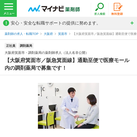
!
安心・安全な転職サポートの提供に努めます。
薬剤師の求人・転職TOP
大阪府
箕面市
【大阪府箕面市／阪急箕面線】通勤至便で医療モ
正社員
調剤薬局
大阪府箕面市・調剤薬局の薬剤師求人（法人名非公開）
【大阪府箕面市／阪急箕面線】通勤至便で医療モール
内の調剤薬局で募集です！