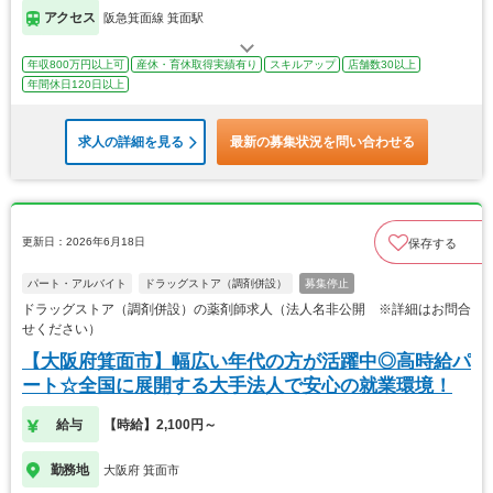
アクセス
阪急箕面線 箕面駅
年収800万円以上可
産休・育休取得実績有り
スキルアップ
店舗数30以上
年間休日120日以上
求人の詳細を見る
最新の募集状況を問い合わせる
更新日：2026年6月18日
保存する
パート・アルバイト
ドラッグストア（調剤併設）
募集停止
ドラッグストア（調剤併設）の薬剤師求人（法人名非公開 ※詳細はお問合
せください）
【大阪府箕面市】幅広い年代の方が活躍中◎高時給パ
ート☆全国に展開する大手法人で安心の就業環境！
給与
【時給】2,100円～
勤務地
大阪府 箕面市