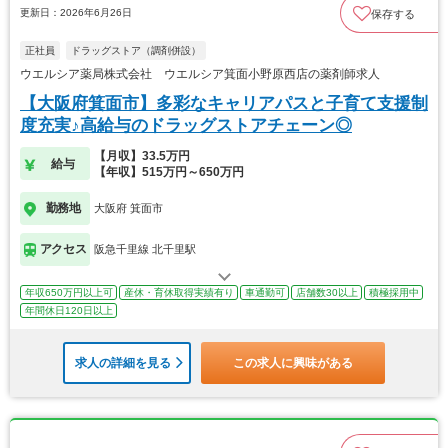
更新日：2026年6月26日
保存する
正社員
ドラッグストア（調剤併設）
ウエルシア薬局株式会社 ウエルシア箕面小野原西店の薬剤師求人
【大阪府箕面市】多彩なキャリアパスと子育て支援制
度充実♪高給与のドラッグストアチェーン◎
【月収】33.5万円
給与
【年収】515万円～650万円
勤務地
大阪府 箕面市
アクセス
阪急千里線 北千里駅
年収650万円以上可
産休・育休取得実績有り
車通勤可
店舗数30以上
積極採用中
年間休日120日以上
求人の詳細を見る
この求人に興味がある