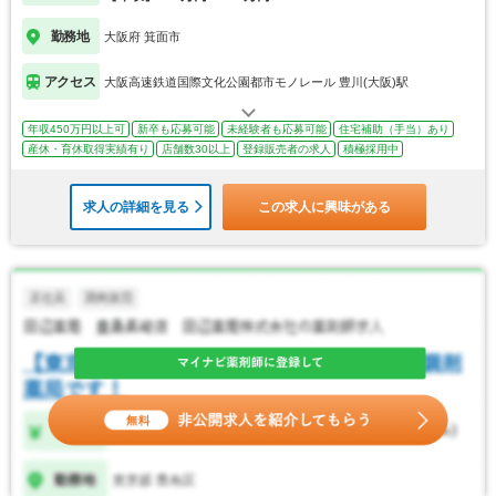
勤務地
大阪府 箕面市
アクセス
大阪高速鉄道国際文化公園都市モノレール 豊川(大阪)駅
年収450万円以上可
新卒も応募可能
未経験者も応募可能
住宅補助（手当）あり
産休・育休取得実績有り
店舗数30以上
登録販売者の求人
積極採用中
求人の詳細を見る
この求人に興味がある