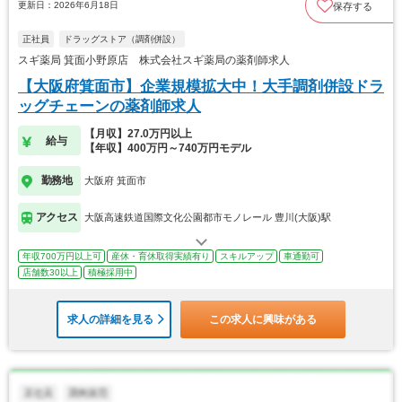
更新日：2026年6月18日
保存する
正社員
ドラッグストア（調剤併設）
スギ薬局 箕面小野原店 株式会社スギ薬局の薬剤師求人
【大阪府箕面市】企業規模拡大中！大手調剤併設ドラ
ッグチェーンの薬剤師求人
【月収】27.0万円以上
給与
【年収】400万円～740万円モデル
勤務地
大阪府 箕面市
アクセス
大阪高速鉄道国際文化公園都市モノレール 豊川(大阪)駅
年収700万円以上可
産休・育休取得実績有り
スキルアップ
車通勤可
店舗数30以上
積極採用中
求人の詳細を見る
この求人に興味がある