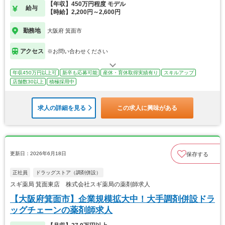
【年収】450万円程度 モデル
給与
【時給】2,200円～2,600円
勤務地
大阪府 箕面市
アクセス
※お問い合わせください
年収450万円以上可
新卒も応募可能
産休・育休取得実績有り
スキルアップ
店舗数30以上
積極採用中
求人の詳細を見る
この求人に興味がある
更新日：2026年6月18日
保存する
正社員
ドラッグストア（調剤併設）
スギ薬局 箕面東店 株式会社スギ薬局の薬剤師求人
【大阪府箕面市】企業規模拡大中！大手調剤併設ドラ
ッグチェーンの薬剤師求人