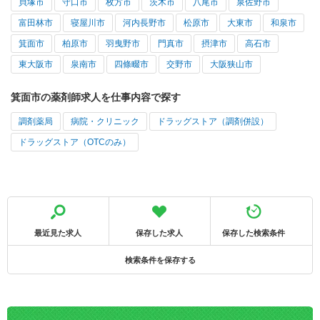
貝塚市
守口市
枚方市
茨木市
八尾市
泉佐野市
富田林市
寝屋川市
河内長野市
松原市
大東市
和泉市
箕面市
柏原市
羽曳野市
門真市
摂津市
高石市
東大阪市
泉南市
四條畷市
交野市
大阪狭山市
箕面市の薬剤師求人を仕事内容で探す
調剤薬局
病院・クリニック
ドラッグストア（調剤併設）
ドラッグストア（OTCのみ）
最近見た求人
保存した求人
保存した検索条件
検索条件を保存する