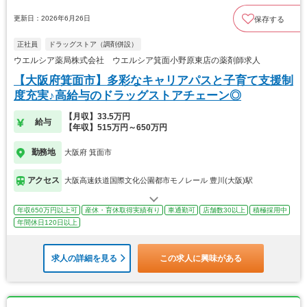
更新日：2026年6月26日
保存する
正社員
ドラッグストア（調剤併設）
ウエルシア薬局株式会社 ウエルシア箕面小野原東店の薬剤師求人
【大阪府箕面市】多彩なキャリアパスと子育て支援制
度充実♪高給与のドラッグストアチェーン◎
【月収】33.5万円
給与
【年収】515万円～650万円
勤務地
大阪府 箕面市
アクセス
大阪高速鉄道国際文化公園都市モノレール 豊川(大阪)駅
年収650万円以上可
産休・育休取得実績有り
車通勤可
店舗数30以上
積極採用中
年間休日120日以上
求人の詳細を見る
この求人に興味がある