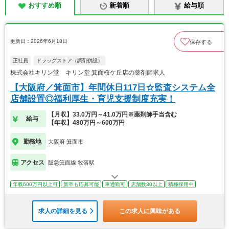
おすすめ順
新着順
給与順
更新日：2026年6月18日
保存する
正社員
ドラッグストア（調剤併設）
株式会社キリン堂 キリン堂 箕面桜ケ丘店の薬剤師求人
【大阪府／箕面市】年間休日117日☆監査システム全
店舗設置◎福利厚生・育児支援制度充実！
【月収】33.0万円～41.0万円※薬剤師手当含む
給与
【年収】480万円～600万円
勤務地
大阪府 箕面市
アクセス
阪急箕面線 牧落駅
年収600万円以上可
新卒も応募可能
車通勤可
店舗数30以上
積極採用中
求人の詳細を見る
この求人に興味がある