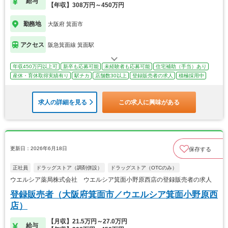
給与
【年収】308万円～450万円
勤務地
大阪府 箕面市
アクセス
阪急箕面線 箕面駅
年収450万円以上可
新卒も応募可能
未経験者も応募可能
住宅補助（手当）あり
産休・育休取得実績有り
駅チカ
店舗数30以上
登録販売者の求人
積極採用中
求人の詳細を見る
この求人に興味がある
更新日：2026年6月18日
保存する
正社員
ドラッグストア（調剤併設）
ドラッグストア（OTCのみ）
ウエルシア薬局株式会社 ウエルシア箕面小野原西店の登録販売者の求人
登録販売者（大阪府箕面市／ウエルシア箕面小野原西
店）
【月収】21.5万円～27.0万円
給与