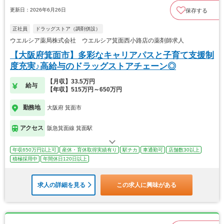
更新日：2026年6月26日
保存する
正社員
ドラッグストア（調剤併設）
ウエルシア薬局株式会社 ウエルシア箕面西小路店の薬剤師求人
【大阪府箕面市】多彩なキャリアパスと子育て支援制
度充実♪高給与のドラッグストアチェーン◎
【月収】33.5万円
給与
【年収】515万円～650万円
勤務地
大阪府 箕面市
アクセス
阪急箕面線 箕面駅
年収650万円以上可
産休・育休取得実績有り
駅チカ
車通勤可
店舗数30以上
積極採用中
年間休日120日以上
求人の詳細を見る
この求人に興味がある