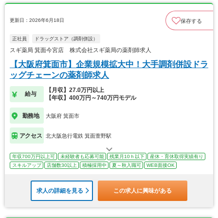
更新日：2026年6月18日
保存する
正社員
ドラッグストア（調剤併設）
スギ薬局 箕面今宮店 株式会社スギ薬局の薬剤師求人
【大阪府箕面市】企業規模拡大中！大手調剤併設ドラ
ッグチェーンの薬剤師求人
【月収】27.0万円以上
給与
【年収】400万円～740万円モデル
勤務地
大阪府 箕面市
アクセス
北大阪急行電鉄 箕面萱野駅
年収700万円以上可
未経験者も応募可能
残業月10ｈ以下
産休・育休取得実績有り
スキルアップ
店舗数30以上
積極採用中
夏～秋入職可
WEB面接OK
求人の詳細を見る
この求人に興味がある