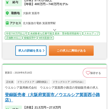
【月収】27.0万円以上
給与
【年収】400万円～740万円モデル
勤務地
大阪府 箕面市
アクセス
北大阪急行電鉄 箕面萱野駅
年収700万円以上可
未経験者も応募可能
産休・育休取得実績有り
スキルアップ
店舗数30以上
積極採用中
WEB面接OK
求人の詳細を見る
この求人に興味がある
更新日：2026年6月18日
保存する
正社員
ドラッグストア（調剤併設）
ドラッグストア（OTCのみ）
ウエルシア薬局株式会社 ウエルシア箕面西小路店の登録販売者の求人
登録販売者（大阪府箕面市／ウエルシア箕面西小路
店）
【月収】21.5万円～27.0万円