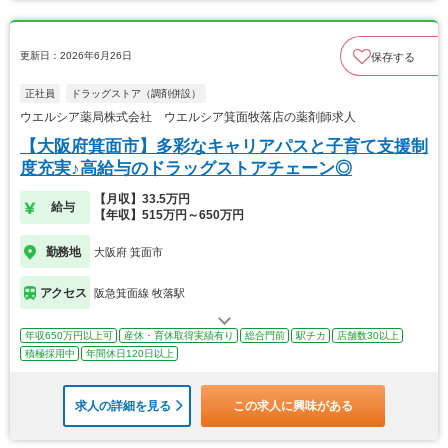
更新日：2026年6月26日
保存する
正社員
ドラッグストア（調剤併設）
ウエルシア薬局株式会社 ウエルシア箕面牧落店の薬剤師求人
【大阪府箕面市】多彩なキャリアパスと子育て支援制
度充実♪高給与のドラッグストアチェーン◎
【月収】33.5万円
給与
【年収】515万円～650万円
勤務地
大阪府 箕面市
アクセス
阪急箕面線 牧落駅
年収650万円以上可
産休・育休取得実績有り
総合門前
駅チカ
店舗数30以上
積極採用中
年間休日120日以上
求人の詳細を見る
この求人に興味がある