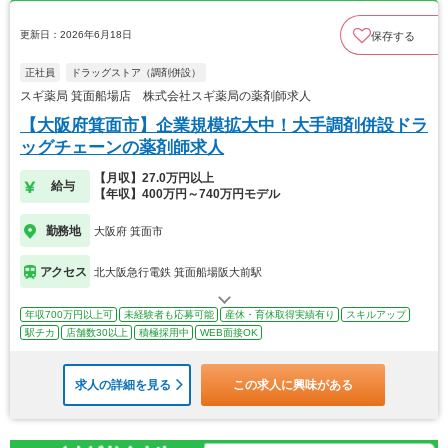
更新日：2026年6月18日
保存する
正社員
ドラッグストア（調剤併設）
スギ薬局 箕面船場店 株式会社スギ薬局の薬剤師求人
【大阪府箕面市】企業規模拡大中！大手調剤併設ドラ
ッグチェーンの薬剤師求人
【月収】27.0万円以上
給与
【年収】400万円～740万円モデル
勤務地
大阪府 箕面市
アクセス
北大阪急行電鉄 箕面船場阪大前駅
年収700万円以上可
未経験者も応募可能
産休・育休取得実績有り
スキルアップ
駅チカ
店舗数30以上
積極採用中
WEB面接OK
求人の詳細を見る
この求人に興味がある