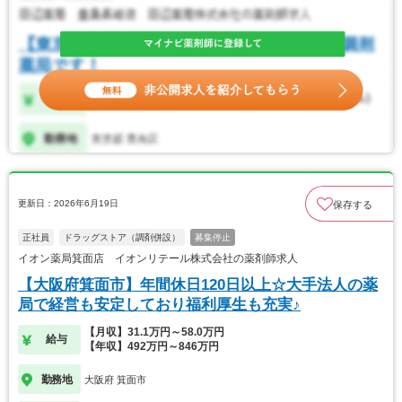
更新日：2026年6月19日
保存する
正社員
ドラッグストア（調剤併設）
募集停止
イオン薬局箕面店 イオンリテール株式会社の薬剤師求人
【大阪府箕面市】年間休日120日以上☆大手法人の薬
局で経営も安定しており福利厚生も充実♪
【月収】31.1万円～58.0万円
給与
【年収】492万円～846万円
勤務地
大阪府 箕面市