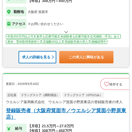
【年収】308万円～450万円
勤務地
大阪府 箕面市
アクセス
※お問い合わせください
年収450万円以上可
新卒も応募可能
未経験者も応募可能
住宅補助（手当）あり
産休・育休取得実績有り
店舗数30以上
登録販売者の求人
積極採用中
求人の詳細を見る
この求人に興味がある
更新日：2026年6月18日
保存する
正社員
ドラッグストア（調剤併設）
ドラッグストア（OTCのみ）
ウエルシア薬局株式会社 ウエルシア箕面小野原東店の登録販売者の求人
登録販売者（大阪府箕面市／ウエルシア箕面小野原東
店）
【月収】21.5万円～27.0万円
給与
【年収】308万円～450万円