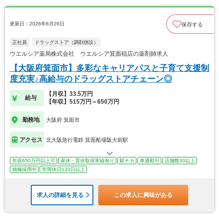
更新日：2026年6月26日
保存する
正社員
ドラッグストア（調剤併設）
ウエルシア薬局株式会社 ウエルシア箕面稲店の薬剤師求人
【大阪府箕面市】多彩なキャリアパスと子育て支援制
度充実♪高給与のドラッグストアチェーン◎
【月収】33.5万円
給与
【年収】515万円～650万円
勤務地
大阪府 箕面市
アクセス
北大阪急行電鉄 箕面船場阪大前駅
年収650万円以上可
産休・育休取得実績有り
駅チカ
車通勤可
店舗数30以上
積極採用中
年間休日120日以上
求人の詳細を見る
この求人に興味がある