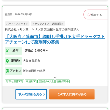
更新日：2026年6月18日
保存する
パート・アルバイト
ドラッグストア（調剤併設）
株式会社キリン堂 キリン堂 箕面桜ケ丘店の薬剤師求人
【大阪府／箕面市】調剤も手掛ける大手ドラッグスト
アチェーンにて薬剤師の募集
給与
【時給】2,000円～
勤務地
大阪府 箕面市
アクセス
阪急箕面線 牧落駅
新卒も応募可能
車通勤可
店舗数30以上
積極採用中
求人の詳細を見る
この求人に興味がある