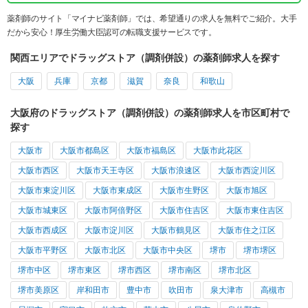
薬剤師のサイト「マイナビ薬剤師」では、希望通りの求人を無料でご紹介。大手
だから安心！厚生労働大臣認可の転職支援サービスです。
関西エリアでドラッグストア（調剤併設）の薬剤師求人を探す
大阪
兵庫
京都
滋賀
奈良
和歌山
大阪府のドラッグストア（調剤併設）の薬剤師求人を市区町村で
探す
大阪市
大阪市都島区
大阪市福島区
大阪市此花区
大阪市西区
大阪市天王寺区
大阪市浪速区
大阪市西淀川区
大阪市東淀川区
大阪市東成区
大阪市生野区
大阪市旭区
大阪市城東区
大阪市阿倍野区
大阪市住吉区
大阪市東住吉区
大阪市西成区
大阪市淀川区
大阪市鶴見区
大阪市住之江区
大阪市平野区
大阪市北区
大阪市中央区
堺市
堺市堺区
堺市中区
堺市東区
堺市西区
堺市南区
堺市北区
堺市美原区
岸和田市
豊中市
吹田市
泉大津市
高槻市