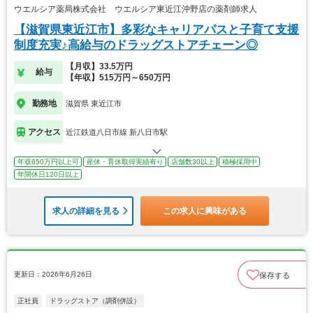
ウエルシア薬局株式会社 ウエルシア東近江沖野店の薬剤師求人
【滋賀県東近江市】多彩なキャリアパスと子育て支援
制度充実♪高給与のドラッグストアチェーン◎
【月収】33.5万円
給与
【年収】515万円～650万円
勤務地
滋賀県 東近江市
アクセス
近江鉄道八日市線 新八日市駅
年収650万円以上可
産休・育休取得実績有り
店舗数30以上
積極採用中
年間休日120日以上
求人の詳細を見る
この求人に興味がある
更新日：2026年6月26日
保存する
正社員
ドラッグストア（調剤併設）