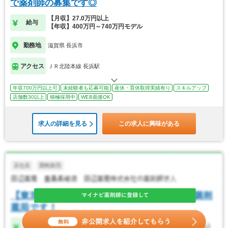
で薬剤師の募集です◎
【月収】27.0万円以上
給与
【年収】400万円～740万円モデル
勤務地
滋賀県 長浜市
アクセス
ＪＲ北陸本線 長浜駅
年収700万円以上可
未経験者も応募可能
産休・育休取得実績有り
スキルアップ
店舗数30以上
積極採用中
WEB面接OK
求人の詳細を見る
この求人に興味がある