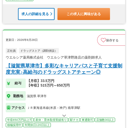
求人の詳細を見る
この求人に興味がある
更新日：2026年6月28日
保存する
正社員
ドラッグストア（調剤併設）
ウエルシア薬局株式会社 ウエルシア草津野路店の薬剤師求人
【滋賀県草津市】多彩なキャリアパスと子育て支援制
度充実♪高給与のドラッグストアチェーン◎
【月収】33.5万円
給与
【年収】515万円～650万円
勤務地
滋賀県 草津市
アクセス
ＪＲ東海道本線(米原－神戸) 南草津駅
年収650万円以上可
産休・育休取得実績有り
駅チカ
車通勤可
店舗数30以上
積極採用中
年間休日120日以上