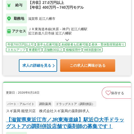
【月収】27.0万円以上
給与
【年収】400万円～740万円モデル
勤務地
滋賀県 近江八幡市
ＪＲ東海道本線(米原－神戸) 近江八幡駅
アクセス
近江鉄道八日市線 近江八幡駅
年収700万円以上可
新卒も応募可能
未経験者も応募可能
産休・育休取得実績有り
スキルアップ
車通勤可
店舗数30以上
積極採用中
WEB面接OK
求人の詳細を見る
この求人に興味がある
更新日：2026年6月18日
保存する
パート・アルバイト
調剤薬局
ドラッグストア（調剤併設）
スギ薬局 能登川店 株式会社スギ薬局の薬剤師求人
【滋賀県東近江市／JR東海道線】駅近◎大手ドラッ
グストアの調剤併設店舗で薬剤師の募集です！