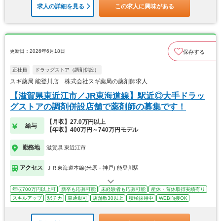
求人の詳細を見る
この求人に興味がある
更新日：2026年6月18日
保存する
正社員
ドラッグストア（調剤併設）
スギ薬局 能登川店 株式会社スギ薬局の薬剤師求人
【滋賀県東近江市／JR東海道線】駅近◎大手ドラッ
グストアの調剤併設店舗で薬剤師の募集です！
【月収】27.0万円以上
給与
【年収】400万円～740万円モデル
勤務地
滋賀県 東近江市
アクセス
ＪＲ東海道本線(米原－神戸) 能登川駅
年収700万円以上可
新卒も応募可能
未経験者も応募可能
産休・育休取得実績有り
スキルアップ
駅チカ
車通勤可
店舗数30以上
積極採用中
WEB面接OK