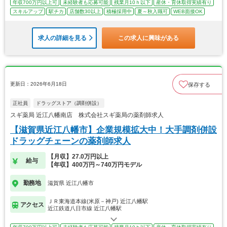
年収700万円以上可
未経験者も応募可能
残業月10ｈ以下
産休・育休取得実績有り
スキルアップ
駅チカ
店舗数30以上
積極採用中
夏～秋入職可
WEB面接OK
求人の詳細を見る
この求人に興味がある
更新日：2026年6月18日
保存する
正社員
ドラッグストア（調剤併設）
スギ薬局 近江八幡南店 株式会社スギ薬局の薬剤師求人
【滋賀県近江八幡市】企業規模拡大中！大手調剤併設
ドラッグチェーンの薬剤師求人
【月収】27.0万円以上
給与
【年収】400万円～740万円モデル
勤務地
滋賀県 近江八幡市
ＪＲ東海道本線(米原－神戸) 近江八幡駅
アクセス
近江鉄道八日市線 近江八幡駅