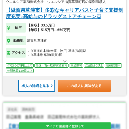
ウエルシア薬局株式会社 ウエルシア滋賀草津町店の薬剤師求人
【滋賀県草津市】多彩なキャリアパスと子育て支援制
度充実♪高給与のドラッグストアチェーン◎
【月収】33.5万円
給与
【年収】515万円～650万円
勤務地
滋賀県 草津市
ＪＲ東海道本線(米原－神戸) 草津(滋賀)駅
アクセス
ＪＲ草津線 草津(滋賀)駅
年収650万円以上可
産休・育休取得実績有り
車通勤可
店舗数30以上
積極採用中
年間休日120日以上
求人の詳細を見る
この求人に興味がある