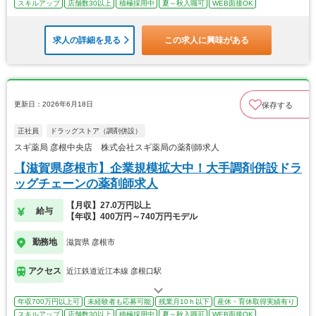
スキルアップ
店舗数30以上
積極採用中
夏～秋入職可
WEB面接OK
求人の詳細を見る
この求人に興味がある
更新日：2026年6月18日
保存する
正社員
ドラッグストア（調剤併設）
スギ薬局 彦根中央店 株式会社スギ薬局の薬剤師求人
【滋賀県彦根市】企業規模拡大中！大手調剤併設ドラ
ッグチェーンの薬剤師求人
【月収】27.0万円以上
給与
【年収】400万円～740万円モデル
勤務地
滋賀県 彦根市
アクセス
近江鉄道近江本線 彦根口駅
年収700万円以上可
未経験者も応募可能
残業月10ｈ以下
産休・育休取得実績有り
スキルアップ
店舗数30以上
積極採用中
夏～秋入職可
WEB面接OK