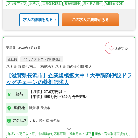
スキルアップ
駅チカ
店舗数30以上
積極採用中
夏～秋入職可
WEB面接OK
求人の詳細を見る
この求人に興味がある
更新日：2026年6月18日
保存する
正社員
ドラッグストア（調剤併設）
スギ薬局 長浜南店 株式会社スギ薬局の薬剤師求人
【滋賀県長浜市】企業規模拡大中！大手調剤併設ドラ
ッグチェーンの薬剤師求人
【月収】27.0万円以上
給与
【年収】400万円～740万円モデル
勤務地
滋賀県 長浜市
アクセス
ＪＲ北陸本線 長浜駅
年収700万円以上可
未経験者も応募可能
残業月10ｈ以下
産休・育休取得実績有り