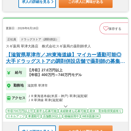
求人の詳細を見る
この求人に興味がある
更新日：2026年6月18日
保存する
正社員
ドラッグストア（調剤併設）
スギ薬局 草津大路店 株式会社スギ薬局の薬剤師求人
【滋賀県草津市／JR東海道線】マイカー通勤可能◎
大手ドラッグストアの調剤併設店舗で薬剤師の募集で
す
【月収】27.0万円以上
給与
【年収】400万円～740万円モデル
勤務地
滋賀県 草津市
ＪＲ東海道本線(米原－神戸) 草津(滋賀)駅
アクセス
ＪＲ草津線 草津(滋賀)駅
年収700万円以上可
新卒も応募可能
未経験者も応募可能
産休・育休取得実績有り
スキルアップ
車通勤可
店舗数30以上
積極採用中
WEB面接OK