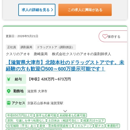
求人の詳細を見る
この求人に興味がある
更新日：2026年5月21日
保存する
正社員
調剤薬局
ドラッグストア（調剤併設）
クスリのアオキ 唐崎薬局 株式会社クスリのアオキの薬剤師求人
【滋賀県大津市】北陸本社のドラッグストアです。未
経験の方も歓迎◎500～600万提示可能です！
給与
【年収】428万円～673万円
勤務地
滋賀県 大津市
アクセス
京阪石山坂本線 滋賀里駅
年収650万円以上可
新卒も応募可能
未経験者も応募可能
原則、引越しを伴う転勤なし
土日休み（相談可含む）
残業月10ｈ以下
住宅補助（手当）あり
産休・育休取得実績有り
スキルアップ
駅チカ
車通勤可