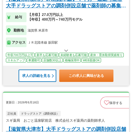
大手ドラッグストアの調剤併設店舗で薬剤師の募集で
す！
【月収】27.0万円以上
給与
【年収】400万円～740万円モデル
勤務地
滋賀県 米原市
アクセス
ＪＲ北陸本線 坂田駅
年収700万円以上可
新卒も応募可能
未経験者も応募可能
産休・育休取得実績有り
スキルアップ
車通勤可
店舗数30以上
積極採用中
WEB面接OK
求人の詳細を見る
この求人に興味がある
更新日：2026年6月18日
保存する
正社員
ドラッグストア（調剤併設）
スギ薬局 おごと温泉駅前店 株式会社スギ薬局の薬剤師求人
【滋賀県大津市】大手ドラッグストアの調剤併設店舗