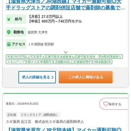
【滋賀県大津市／JR湖西線】マイカー通勤可能◎大
手ドラッグストアの調剤併設店舗で薬剤師の募集で
す！
【月収】27.0万円以上
給与
【年収】400万円～740万円モデル
勤務地
滋賀県 大津市
アクセス
ＪＲ湖西線 堅田駅
年収700万円以上可
新卒も応募可能
未経験者も応募可能
産休・育休取得実績有り
スキルアップ
駅チカ
車通勤可
店舗数30以上
積極採用中
WEB面接OK
求人の詳細を見る
この求人に興味がある
更新日：2026年6月18日
保存する
正社員
ドラッグストア（調剤併設）
スギ薬局 近江店 株式会社スギ薬局の薬剤師求人
【滋賀県米原市／JR北陸本線】マイカー通勤可能◎