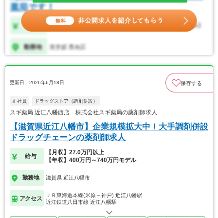
更新日：2026年6月18日
保存する
正社員
ドラッグストア（調剤併設）
スギ薬局 近江八幡西店 株式会社スギ薬局の薬剤師求人
【滋賀県近江八幡市】企業規模拡大中！大手調剤併設
ドラッグチェーンの薬剤師求人
【月収】27.0万円以上
給与
【年収】400万円～740万円モデル
勤務地
滋賀県 近江八幡市
ＪＲ東海道本線(米原－神戸) 近江八幡駅
アクセス
近江鉄道八日市線 近江八幡駅