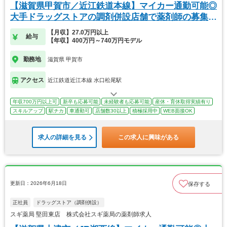
【滋賀県甲賀市／近江鉄道本線】マイカー通勤可能◎
大手ドラッグストアの調剤併設店舗で薬剤師の募集で
す！
【月収】27.0万円以上
給与
【年収】400万円～740万円モデル
勤務地
滋賀県 甲賀市
アクセス
近江鉄道近江本線 水口松尾駅
年収700万円以上可
新卒も応募可能
未経験者も応募可能
産休・育休取得実績有り
スキルアップ
駅チカ
車通勤可
店舗数30以上
積極採用中
WEB面接OK
求人の詳細を見る
この求人に興味がある
更新日：2026年6月18日
保存する
正社員
ドラッグストア（調剤併設）
スギ薬局 堅田東店 株式会社スギ薬局の薬剤師求人