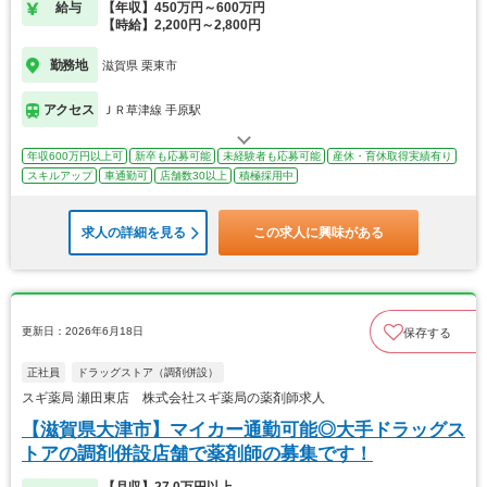
給与
【年収】450万円～600万円
【時給】2,200円～2,800円
勤務地
滋賀県 栗東市
アクセス
ＪＲ草津線 手原駅
年収600万円以上可
新卒も応募可能
未経験者も応募可能
産休・育休取得実績有り
スキルアップ
車通勤可
店舗数30以上
積極採用中
求人の詳細を見る
この求人に興味がある
更新日：2026年6月18日
保存する
正社員
ドラッグストア（調剤併設）
スギ薬局 瀬田東店 株式会社スギ薬局の薬剤師求人
【滋賀県大津市】マイカー通勤可能◎大手ドラッグス
トアの調剤併設店舗で薬剤師の募集です！