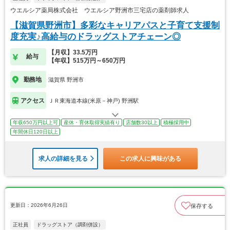
ウエルシア薬局株式会社 ウエルシア野洲市三宅店の薬剤師求人
【滋賀県野洲市】多彩なキャリアパスと子育て支援制
度充実♪高給与のドラッグストアチェーン◎
【月収】33.5万円
給与
【年収】515万円～650万円
勤務地
滋賀県 野洲市
アクセス
ＪＲ東海道本線(米原－神戸) 野洲駅
年収650万円以上可
産休・育休取得実績有り
店舗数30以上
積極採用中
年間休日120日以上
求人の詳細を見る
この求人に興味がある
更新日：2026年6月26日
保存する
正社員
ドラッグストア（調剤併設）