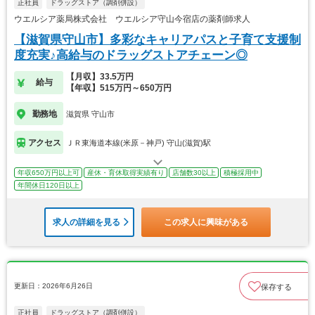
正社員
ドラッグストア（調剤併設）
ウエルシア薬局株式会社 ウエルシア守山今宿店の薬剤師求人
【滋賀県守山市】多彩なキャリアパスと子育て支援制
度充実♪高給与のドラッグストアチェーン◎
【月収】33.5万円
給与
【年収】515万円～650万円
勤務地
滋賀県 守山市
アクセス
ＪＲ東海道本線(米原－神戸) 守山(滋賀)駅
年収650万円以上可
産休・育休取得実績有り
店舗数30以上
積極採用中
年間休日120日以上
求人の詳細を見る
この求人に興味がある
更新日：2026年6月26日
保存する
正社員
ドラッグストア（調剤併設）