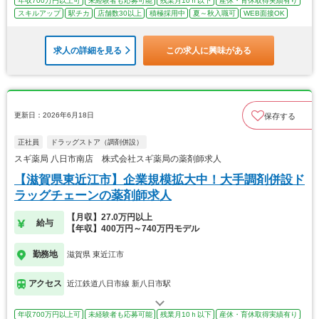
年収700万円以上可
未経験者も応募可能
残業月10ｈ以下
産休・育休取得実績有り
スキルアップ
駅チカ
店舗数30以上
積極採用中
夏～秋入職可
WEB面接OK
求人の詳細を見る
この求人に興味がある
更新日：2026年6月18日
保存する
正社員
ドラッグストア（調剤併設）
スギ薬局 八日市南店 株式会社スギ薬局の薬剤師求人
【滋賀県東近江市】企業規模拡大中！大手調剤併設ド
ラッグチェーンの薬剤師求人
【月収】27.0万円以上
給与
【年収】400万円～740万円モデル
勤務地
滋賀県 東近江市
アクセス
近江鉄道八日市線 新八日市駅
年収700万円以上可
未経験者も応募可能
残業月10ｈ以下
産休・育休取得実績有り