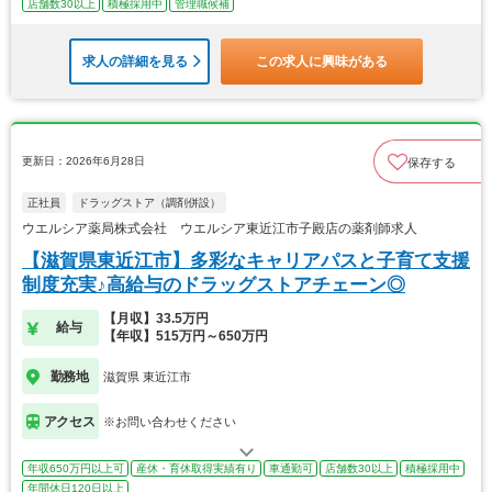
店舗数30以上
積極採用中
管理職候補
求人の詳細を見る
この求人に興味がある
更新日：2026年6月28日
保存する
正社員
ドラッグストア（調剤併設）
ウエルシア薬局株式会社 ウエルシア東近江市子殿店の薬剤師求人
【滋賀県東近江市】多彩なキャリアパスと子育て支援
制度充実♪高給与のドラッグストアチェーン◎
【月収】33.5万円
給与
【年収】515万円～650万円
勤務地
滋賀県 東近江市
アクセス
※お問い合わせください
年収650万円以上可
産休・育休取得実績有り
車通勤可
店舗数30以上
積極採用中
年間休日120日以上