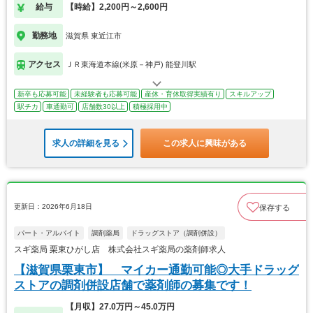
給与
【時給】2,200円～2,600円
勤務地
滋賀県 東近江市
アクセス
ＪＲ東海道本線(米原－神戸) 能登川駅
新卒も応募可能
未経験者も応募可能
産休・育休取得実績有り
スキルアップ
駅チカ
車通勤可
店舗数30以上
積極採用中
求人の詳細を見る
この求人に興味がある
更新日：2026年6月18日
保存する
パート・アルバイト
調剤薬局
ドラッグストア（調剤併設）
スギ薬局 栗東ひがし店 株式会社スギ薬局の薬剤師求人
【滋賀県栗東市】 マイカー通勤可能◎大手ドラッグ
ストアの調剤併設店舗で薬剤師の募集です！
【月収】27.0万円～45.0万円