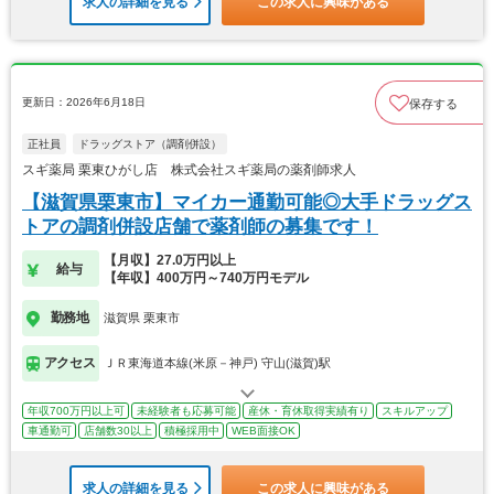
求人の詳細を見る
この求人に興味がある
更新日：2026年6月18日
保存する
正社員
ドラッグストア（調剤併設）
スギ薬局 栗東ひがし店 株式会社スギ薬局の薬剤師求人
【滋賀県栗東市】マイカー通勤可能◎大手ドラッグス
トアの調剤併設店舗で薬剤師の募集です！
【月収】27.0万円以上
給与
【年収】400万円～740万円モデル
勤務地
滋賀県 栗東市
アクセス
ＪＲ東海道本線(米原－神戸) 守山(滋賀)駅
年収700万円以上可
未経験者も応募可能
産休・育休取得実績有り
スキルアップ
車通勤可
店舗数30以上
積極採用中
WEB面接OK
求人の詳細を見る
この求人に興味がある