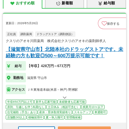
おすすめ順
新着順
給与順
更新日：2026年5月26日
保存する
正社員
調剤薬局
ドラッグストア（調剤併設）
クスリのアオキ川田薬局 株式会社クスリのアオキの薬剤師求人
【滋賀県守山市】北陸本社のドラッグストアです。未
経験の方も歓迎◎500～600万提示可能です！
給与
【年収】428万円～673万円
勤務地
滋賀県 守山市
アクセス
ＪＲ東海道本線(米原－神戸) 野洲駅
年収650万円以上可
新卒も応募可能
未経験者も応募可能
原則、引越しを伴う転勤なし
土日休み（相談可含む）
残業月10ｈ以下
住宅補助（手当）あり
産休・育休取得実績有り
スキルアップ
車通勤可
店舗数30以上
積極採用中
夏～秋入職可
管理職候補