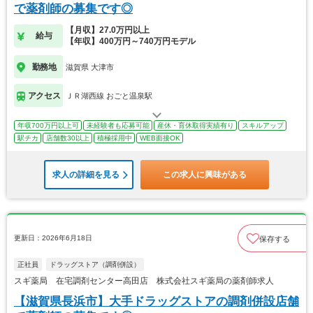
で薬剤師の募集です◎
【月収】27.0万円以上
給与
【年収】400万円～740万円モデル
勤務地
滋賀県 大津市
アクセス
ＪＲ湖西線 おごと温泉駅
年収700万円以上可
未経験者も応募可能
産休・育休取得実績有り
スキルアップ
駅チカ
店舗数30以上
積極採用中
WEB面接OK
求人の詳細を見る
この求人に興味がある
更新日：2026年6月18日
保存する
正社員
ドラッグストア（調剤併設）
スギ薬局 在宅調剤センター高田店 株式会社スギ薬局の薬剤師求人
【滋賀県長浜市】大手ドラッグストアの調剤併設店舗