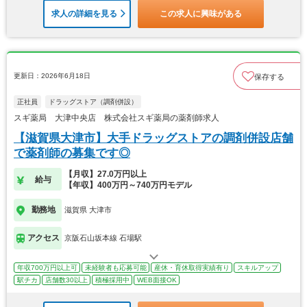
求人の詳細を見る
この求人に興味がある
更新日：2026年6月18日
保存する
正社員
ドラッグストア（調剤併設）
スギ薬局 大津中央店 株式会社スギ薬局の薬剤師求人
【滋賀県大津市】大手ドラッグストアの調剤併設店舗
で薬剤師の募集です◎
【月収】27.0万円以上
給与
【年収】400万円～740万円モデル
勤務地
滋賀県 大津市
アクセス
京阪石山坂本線 石場駅
年収700万円以上可
未経験者も応募可能
産休・育休取得実績有り
スキルアップ
駅チカ
店舗数30以上
積極採用中
WEB面接OK