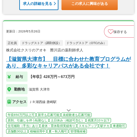
求人の詳細を見る
この求人に興味がある
更新日：2026年5月26日
保存する
正社員
ドラッグストア（調剤併設）
ドラッグストア（OTCのみ）
株式会社クスリのアオキ 際川店の薬剤師求人
【滋賀県大津市】 目標に合わせた教育プログラムが
あり、多彩なキャリアパスがある会社です！
給与
【年収】428万円～673万円
勤務地
滋賀県 大津市
アクセス
ＪＲ湖西線 唐崎駅
年収650万円以上可
新卒も応募可能
未経験者も応募可能
原則、引越しを伴う転勤なし
土日休み（相談可含む）
残業月10ｈ以下
住宅補助（手当）あり
産休・育休取得実績有り
スキルアップ
駅チカ
車通勤可
店舗数30以上
積極採用中
夏～秋入職可
管理職候補