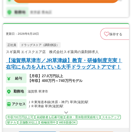
更新日：2026年6月18日
保存する
正社員
ドラッグストア（調剤併設）
スギ薬局 エイスクエア店 株式会社スギ薬局の薬剤師求人
【滋賀県草津市／JR草津線】教育・研修制度充実！
在宅にも力を入れている大手ドラッグストアです！
【月収】27.0万円以上
給与
【年収】400万円～740万円モデル
勤務地
滋賀県 草津市
ＪＲ東海道本線(米原－神戸) 草津(滋賀)駅
アクセス
ＪＲ草津線 草津(滋賀)駅
年収700万円以上可
未経験者も応募可能
産休・育休取得実績有り
スキルアップ
駅チカ
店舗数30以上
積極採用中
WEB面接OK