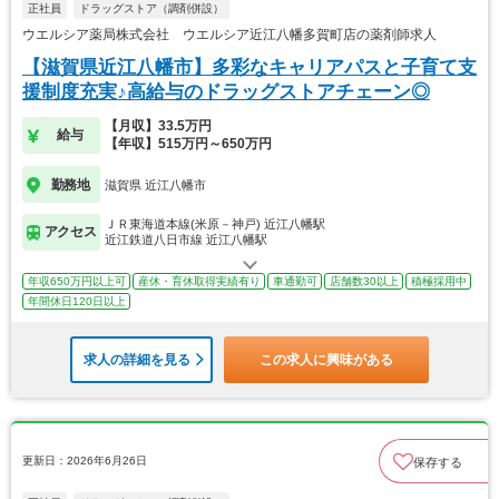
正社員
ドラッグストア（調剤併設）
ウエルシア薬局株式会社 ウエルシア近江八幡多賀町店の薬剤師求人
【滋賀県近江八幡市】多彩なキャリアパスと子育て支
援制度充実♪高給与のドラッグストアチェーン◎
【月収】33.5万円
給与
【年収】515万円～650万円
勤務地
滋賀県 近江八幡市
ＪＲ東海道本線(米原－神戸) 近江八幡駅
アクセス
近江鉄道八日市線 近江八幡駅
年収650万円以上可
産休・育休取得実績有り
車通勤可
店舗数30以上
積極採用中
年間休日120日以上
求人の詳細を見る
この求人に興味がある
更新日：2026年6月26日
保存する