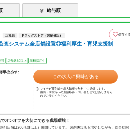
順
給与順
保存す
正社員
ドラッグストア（調剤併設）
☆監査システム全店舗設置◎福利厚生・育児支援制
勤可
店舗数30以上
積極採用中
剤師手当含む
この求人に興味がある
マイナビ薬剤師が求人情報を無料でご提供します。
薬局・病院等への直接応募・問い合わせではありません
のでご安心ください。
支給でオンオフを大切にできる職場環境！
、調剤店舗は200店舗以上）展開しています。 調剤併設店も増やしながら、総合病院