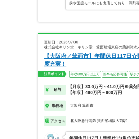
前や医療モールにも出店しており、調剤専
更新日：2026/07/30
株式会社キリン堂 キリン堂 箕面船場東店の薬剤師求
【大阪府／箕面市】年間休日117日
度充実！
注目ポイント
年収600万円以上可
新卒も応募可能
駅チ
【月収】33.0万円～41.0万円※薬
給与
【年収】480万円～600万円
大阪府 箕面市
勤務地
北大阪急行電鉄 箕面船場阪大前駅
アクセス
年間休日117日！残業代1分単位