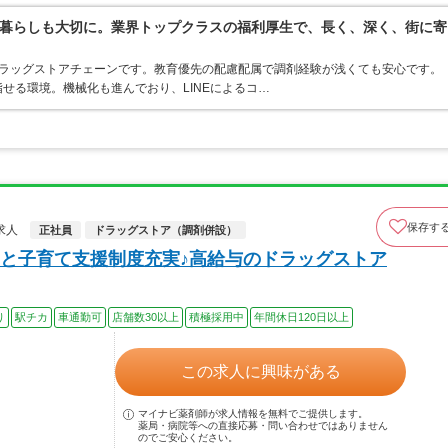
暮らしも大切に。業界トップクラスの福利厚生で、長く、深く、街に寄
うドラッグストアチェーンです。教育優先の配慮配属で調剤経験が浅くても安心です。
せる環境。機械化も進んでおり、LINEによるコ…
保存す
求人
正社員
ドラッグストア（調剤併設）
と子育て支援制度充実♪高給与のドラッグストア
り
駅チカ
車通勤可
店舗数30以上
積極採用中
年間休日120日以上
この求人に興味がある
マイナビ薬剤師が求人情報を無料でご提供します。
薬局・病院等への直接応募・問い合わせではありません
のでご安心ください。