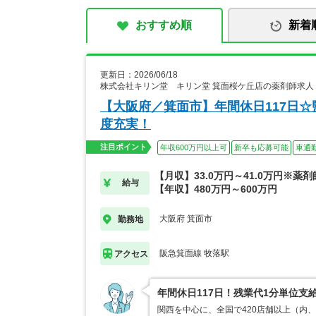
おすすめ順
新着
更新日：2026/06/18
株式会社キリン堂 キリン堂 箕面桜ケ丘店の薬剤師求人
【大阪府／箕面市】年間休日117日
度充実！
注目ポイント
年収600万円以上可
新卒も応募可能
車通
【月収】33.0万円～41.0万円※薬
給与
【年収】480万円～600万円
大阪府 箕面市
勤務地
阪急箕面線 牧落駅
アクセス
年間休日117日！残業代1分単位
関西を中心に、全国で420店舗以上（内