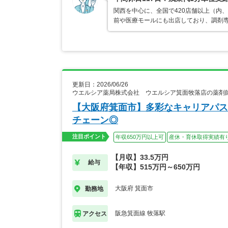
関西を中心に、全国で420店舗以上（内
前や医療モールにも出店しており、調剤専
更新日：2026/06/26
ウエルシア薬局株式会社 ウエルシア箕面牧落店の薬剤
【大阪府箕面市】多彩なキャリアパス
チェーン◎
注目ポイント
年収650万円以上可
産休・育休取得実績有
【月収】33.5万円
給与
【年収】515万円～650万円
大阪府 箕面市
勤務地
阪急箕面線 牧落駅
アクセス