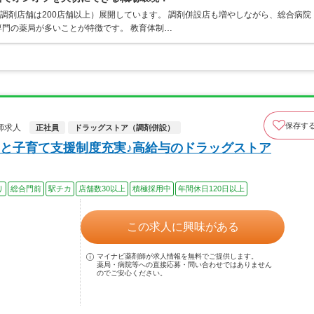
、調剤店舗は200店舗以上）展開しています。 調剤併設店も増やしながら、総合病院
門の薬局が多いことが特徴です。 教育体制…
保存す
師求人
正社員
ドラッグストア（調剤併設）
と子育て支援制度充実♪高給与のドラッグストア
り
総合門前
駅チカ
店舗数30以上
積極採用中
年間休日120日以上
この求人に興味がある
マイナビ薬剤師が求人情報を無料でご提供します。
薬局・病院等への直接応募・問い合わせではありません
のでご安心ください。