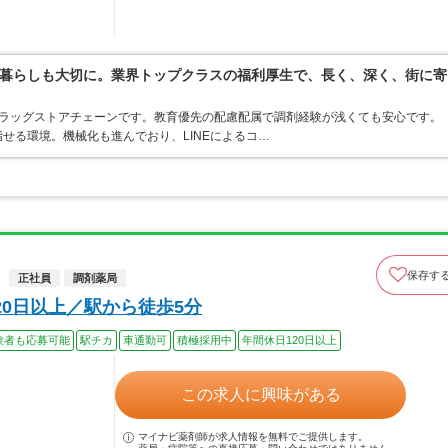
暮らしも大切に。業界トップクラスの福利厚生で、長く、深く、街に寄
うドラッグストアチェーンです。教育優先の配慮配属で調剤経験が浅くても安心です。
せる環境。機械化も進んでおり、LINEによるコ…
保存す
正社員
調剤薬局
0日以上／駅から徒歩5分
験者も応募可能
駅チカ
車通勤可
積極採用中
年間休日120日以上
この求人に興味がある
マイナビ薬剤師が求人情報を無料でご提供します。