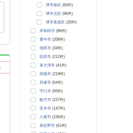
堺市南区
(60件)
堺市北区
(96件)
堺市美原区
(20件)
岸和田市
(96件)
豊中市
(208件)
池田市
(34件)
吹田市
(212件)
泉大津市
(41件)
る
高槻市
(219件)
貝塚市
(54件)
守口市
(93件)
枚方市
(237件)
茨木市
(147件)
八尾市
(156件)
泉佐野市
(61件)