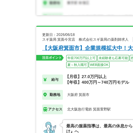
更新日：2026/06/18
スギ薬局 箕面今宮店 株式会社スギ薬局の薬剤師求人
【大阪府箕面市】企業規模拡大中！大
注目ポイント
年収700万円以上可
未経験者も応募可能
夏～秋入職可
WEB面接OK
【月収】27.0万円以上
給与
【年収】400万円～740万円モデル
大阪府 箕面市
勤務地
北大阪急行電鉄 箕面萱野駅
アクセス
最高の服薬指導は、最高の休息から
け』へ