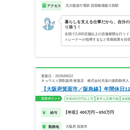
北大阪急行電鉄 箕面船場阪大前駅
アクセス
暮らしを支える仕事だから、自分の
り添う！
全国で2,000店舗以上の店舗展開を行
トレーナーが指導するなど長期就業を目指
更新日：2026/06/22
キョウエイ調剤薬局 牧落店 株式会社共栄の薬剤師求人
【大阪府箕面市／阪急線】年間休日12
注目ポイント
年収650万円以上可
新卒も応募可能
未経
【年収】400万円～650万円
給与
大阪府 箕面市
勤務地