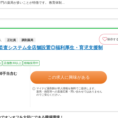
門の薬局が多いことが特徴です。 教育体制…
保存す
人
正社員
調剤薬局
☆監査システム全店舗設置◎福利厚生・育児支援制
カ
店舗数30以上
積極採用中
剤師手当含む
この求人に興味がある
マイナビ薬剤師が求人情報を無料でご提供します。
薬局・病院等への直接応募・問い合わせではありません
のでご安心ください。
支給でオンオフを大切にできる職場環境！