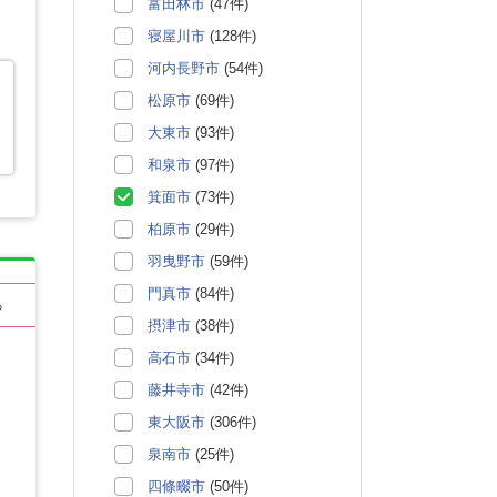
富田林市
(47件)
寝屋川市
(128件)
河内長野市
(54件)
松原市
(69件)
大東市
(93件)
和泉市
(97件)
箕面市
(73件)
柏原市
(29件)
羽曳野市
(59件)
門真市
(84件)
る
摂津市
(38件)
高石市
(34件)
藤井寺市
(42件)
東大阪市
(306件)
泉南市
(25件)
四條畷市
(50件)