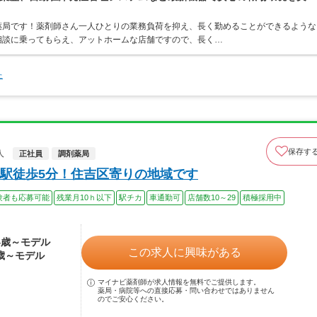
薬局です！薬剤師さん一人ひとりの業務負荷を抑え、長く勤めることができるような
相談に乗ってもらえ、アットホームな店舗ですので、長く…
た
保存す
人
正社員
調剤薬局
駅徒歩5分！住吉区寄りの地域です
験者も応募可能
残業月10ｈ以下
駅チカ
車通勤可
店舗数10～29
積極採用中
24歳～モデル
この求人に興味がある
4歳～モデル
マイナビ薬剤師が求人情報を無料でご提供します。
薬局・病院等への直接応募・問い合わせではありません
のでご安心ください。