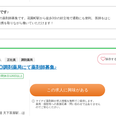
です♪
での薬剤師募集です。花園町駅から徒歩3分の好立地で通勤にも便利。 医師をはじ
連携を取りながら働いていただけます！
保存す
人
正社員
調剤薬局
◎調剤薬局にて薬剤師募集♪
年間休日120日以上
この求人に興味がある
マイナビ薬剤師が求人情報を無料でご提供します。
薬局・病院等への直接応募・問い合わせではありません
のでご安心ください。
道 天下茶屋駅…ほ