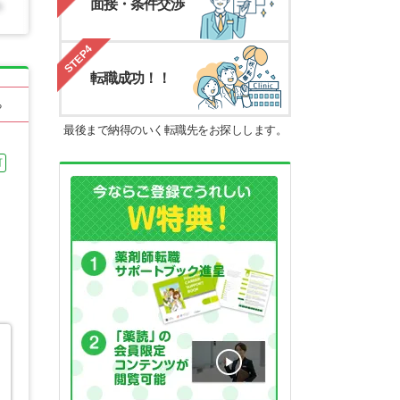
面接・条件交渉
STEP4
転職成功！！
る
最後まで納得のいく転職先をお探しします。
可