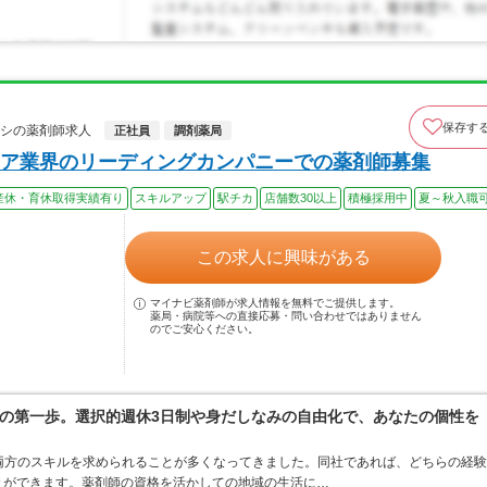
保存す
ヨシの薬剤師求人
正社員
調剤薬局
ア業界のリーディングカンパニーでの薬剤師募集
産休・育休取得実績有り
スキルアップ
駅チカ
店舗数30以上
積極採用中
夏～秋入職
この求人に興味がある
マイナビ薬剤師が求人情報を無料でご提供します。
薬局・病院等への直接応募・問い合わせではありません
のでご安心ください。
の第一歩。選択的週休3日制や身だしなみの自由化で、あなたの個性を
両方のスキルを求められることが多くなってきました。同社であれば、どちらの経験
とができます。薬剤師の資格を活かしての地域の生活に…