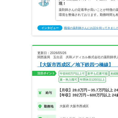
現！
薬剤師さんの定着率が高いことが特徴の
環境を整備されております。勤務時間も
インタビュー
職場の薬剤師さんにお話を伺ってきまし
更新日：2026/05/26
関西薬局 玉出店 共和メディカル株式会社の薬剤師求
【大阪市西成区／地下鉄四つ橋線】 
注目ポイント
年収600万円以上可
新卒も応募可能
未経
夏～秋入職可
年間休日120日以上
【月収】28.0万円～35.7万円以上 
給与
【年収】392万円～600万円以上 2
大阪府 大阪市西成区
勤務地