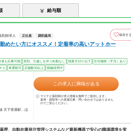
順
給与順
保存す
薬剤師求人
正社員
調剤薬局
勤めたい方にオススメ！定着率の高いアットホー
験者も応募可能
原則、引越しを伴う転勤なし
残業月10ｈ以下
住宅補助（手当）あり
チカ
車通勤可
店舗数30以上
積極採用中
この求人に興味がある
マイナビ薬剤師が求人情報を無料でご提供します。
薬局・病院等への直接応募・問い合わせではありません
のでご安心ください。
線 天下茶屋駅…ほ
薬歴、自動在庫発注管理システムなど最新機器で安心の職場環境を実