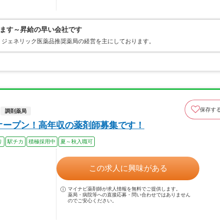
ます～昇給の早い会社です
。ジェネリック医薬品推奨薬局の経営を主にしております。
保存す
調剤薬局
月オープン！高年収の薬剤師募集です！
り
駅チカ
積極採用中
夏～秋入職可
この求人に興味がある
マイナビ薬剤師が求人情報を無料でご提供します。
薬局・病院等への直接応募・問い合わせではありません
のでご安心ください。