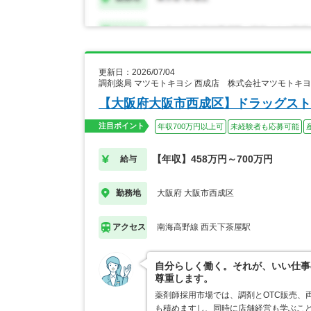
更新日：2026/07/04
調剤薬局 マツモトキヨシ 西成店 株式会社マツモトキ
【大阪府大阪市西成区】ドラッグスト
注目ポイント
年収700万円以上可
未経験者も応募可能
【年収】458万円～700万円
給与
大阪府 大阪市西成区
勤務地
南海高野線 西天下茶屋駅
アクセス
自分らしく働く。それが、いい仕事
尊重します。
薬剤師採用市場では、調剤とOTC販売、
も積めますし、同時に店舗経営も学ぶこ