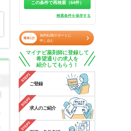
この条件で再検索（
64
件）
検索条件を保存する
無料転職サポートに
簡単1分
申し込む
マイナビ薬剤師に登録して
希望通りの求人を
紹介してもらう！
STEP1
ご登録
STEP2
求人のご紹介
STEP3