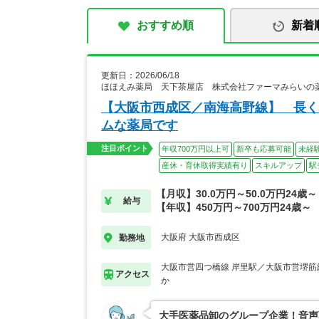
おすすめ順
新着
更新日：2026/06/18
ほほえみ薬局 天下茶屋店 株式会社ファーマみらいの
【大阪市西成区／南海高野線】 長く
ムな薬局です
注目ポイント
年収700万円以上可
新卒も応募可能
未経
産休・育休取得実績有り
スキルアップ
駅
【月収】30.0万円～50.0万円24歳～
給与
【年収】450万円～700万円24歳～
大阪府 大阪市西成区
勤務地
大阪市営四つ橋線 岸里駅／大阪市営堺筋
アクセス
か
大手医薬品卸のグループ企業！音声