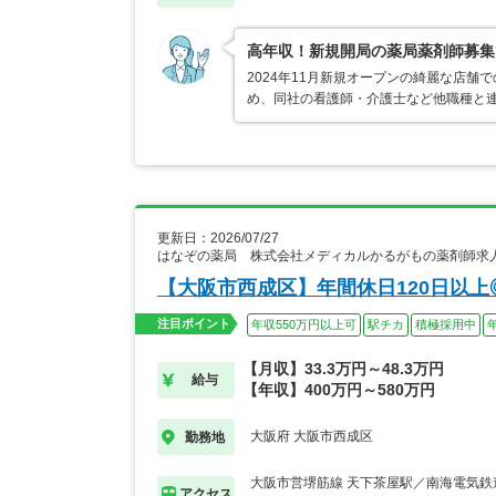
高年収！新規開局の薬局薬剤師募集
2024年11月新規オープンの綺麗な店舗
め、同社の看護師・介護士など他職種と
更新日：2026/07/27
はなぞの薬局 株式会社メディカルかるがもの薬剤師求
【大阪市西成区】年間休日120日以上
注目ポイント
年収550万円以上可
駅チカ
積極採用中
【月収】33.3万円～48.3万円
給与
【年収】400万円～580万円
大阪府 大阪市西成区
勤務地
大阪市営堺筋線 天下茶屋駅／南海電気鉄
アクセス