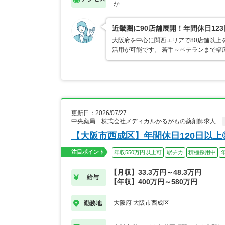
か
近畿圏に90店舗展開！年間休日12
大阪府を中心に関西エリアで80店舗以上
活用が可能です。 若手～ベテランまで幅
更新日：2026/07/27
中央薬局 株式会社メディカルかるがもの薬剤師求人
【大阪市西成区】年間休日120日以上
注目ポイント
年収550万円以上可
駅チカ
積極採用中
【月収】33.3万円～48.3万円
給与
【年収】400万円～580万円
大阪府 大阪市西成区
勤務地