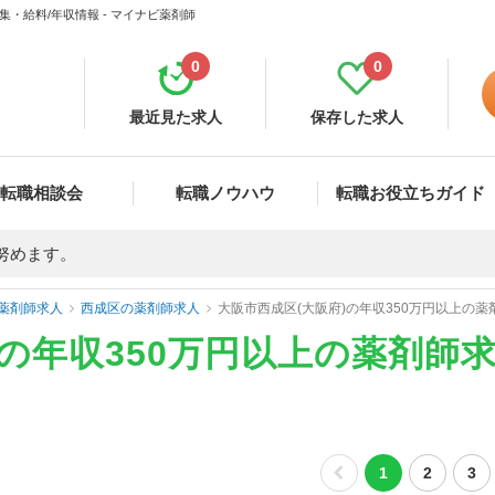
集・給料/年収情報 - マイナビ薬剤師
0
0
最近見た求人
保存した求人
転職相談会
転職ノウハウ
転職お役立ちガイド
努めます。
薬剤師求人
西成区の薬剤師求人
大阪市西成区(大阪府)の年収350万円以上の
)の年収350万円以上の薬剤師
1
2
3