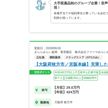
大手医薬品卸のグループ企業！音声
現！
各種手当てや福利厚生が整っている会社
剤師が揃っています。
更新日：2026/06/18
きららみらい薬局 香里園店 株式会社ファーマみらい
正社員
調剤薬局
ドラッグストア（OTCのみ）
【大阪府枚方市／京阪本線】充実した
注目ポイント
年収400万円以上可
新卒も応募可能
未経
駅チカ
店舗数30以上
積極採用中
【月収】29.0万円
給与
【年収】424万円
大阪府 枚方市
勤務地