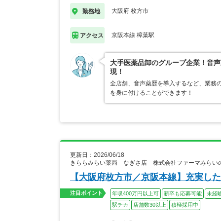
大阪府 枚方市
勤務地
京阪本線 樟葉駅
アクセス
大手医薬品卸のグループ企業！音声
現！
全店舗、音声薬歴を導入するなど、業務
を身に付けることができます！
更新日：2026/06/18
きららみらい薬局 なぎさ店 株式会社ファーマみらい
【大阪府枚方市／京阪本線】充実し
注目ポイント
年収400万円以上可
新卒も応募可能
未経
駅チカ
店舗数30以上
積極採用中