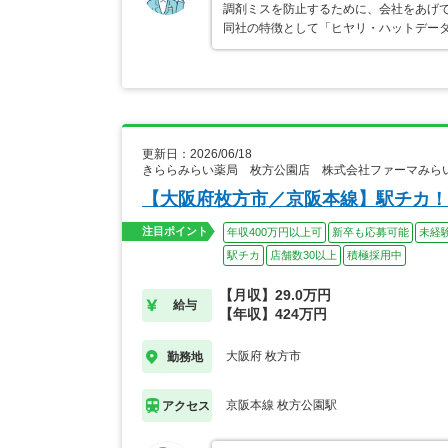
調剤ミスを防止するために、会社をあげ
同社の特徴として「ヒヤリ・ハットデー
更新日：2026/06/18
きららみらい薬局 枚方公園店 株式会社ファーマみら
【大阪府枚方市／京阪本線】駅チカ！
注目ポイント
年収400万円以上可
新卒も応募可能
未経
駅チカ
店舗数30以上
積極採用中
【月収】29.0万円
給与
【年収】424万円
大阪府 枚方市
勤務地
京阪本線 枚方公園駅
アクセス