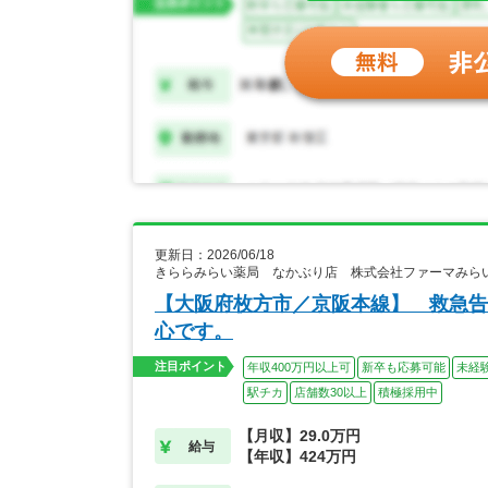
更新日：2026/06/18
きららみらい薬局 なかぶり店 株式会社ファーマみら
【大阪府枚方市／京阪本線】 救急告
心です。
注目ポイント
年収400万円以上可
新卒も応募可能
未経
駅チカ
店舗数30以上
積極採用中
【月収】29.0万円
給与
【年収】424万円