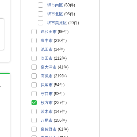
堺市南区
(60件)
堺市北区
(96件)
堺市美原区
(20件)
岸和田市
(96件)
豊中市
(210件)
池田市
(34件)
吹田市
(212件)
泉大津市
(41件)
高槻市
(219件)
貝塚市
(54件)
る
守口市
(93件)
枚方市
(237件)
茨木市
(147件)
八尾市
(156件)
泉佐野市
(61件)