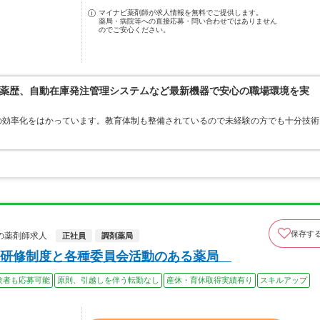
マイナビ薬剤師が求人情報を無料でご提供します。
薬局・病院等への直接応募・問い合わせではありません
のでご安心ください。
薬歴、自動在庫発注管理システムなど最新機器で安心の職場環境を実
の効率化をはかっています。教育体制も整備されているので未経験の方でも十分技術
保存す
の薬剤師求人
正社員
調剤薬局
た研修制度と各種委員会活動のある薬局
験者も応募可能
原則、引越しを伴う転勤なし
産休・育休取得実績有り
スキルアップ