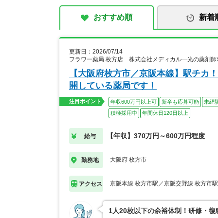
おすすめ順
新着
更新日：2026/07/14
フラワー薬局 枚方店 株式会社メディカル一光の薬剤師
【大阪府枚方市／京阪本線】駅チカ！
開している薬局です！
注目ポイント
年収600万円以上可
新卒も応募可能
未経
積極採用中
年間休日120日以上
【年収】370万円～600万円程度
給与
大阪府 枚方市
勤務地
京阪本線 枚方市駅／京阪交野線 枚方市駅
アクセス
1人20枚以下の余裕体制！研修・