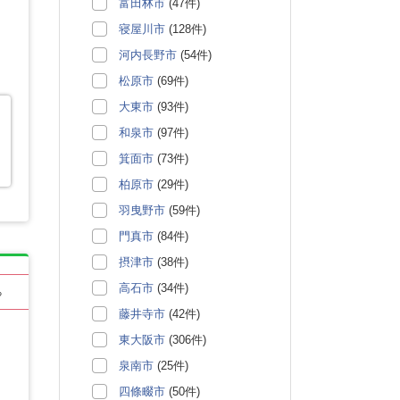
富田林市
(47件)
寝屋川市
(128件)
河内長野市
(54件)
松原市
(69件)
大東市
(93件)
和泉市
(97件)
箕面市
(73件)
柏原市
(29件)
羽曳野市
(59件)
門真市
(84件)
摂津市
(38件)
高石市
(34件)
る
藤井寺市
(42件)
東大阪市
(306件)
泉南市
(25件)
四條畷市
(50件)