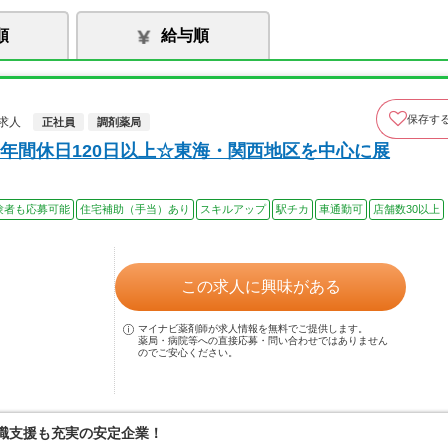
順
給与順
保存す
求人
正社員
調剤薬局
年間休日120日以上☆東海・関西地区を中心に展
験者も応募可能
住宅補助（手当）あり
スキルアップ
駅チカ
車通勤可
店舗数30以上
この求人に興味がある
マイナビ薬剤師が求人情報を無料でご提供します。
薬局・病院等への直接応募・問い合わせではありません
のでご安心ください。
復職支援も充実の安定企業！