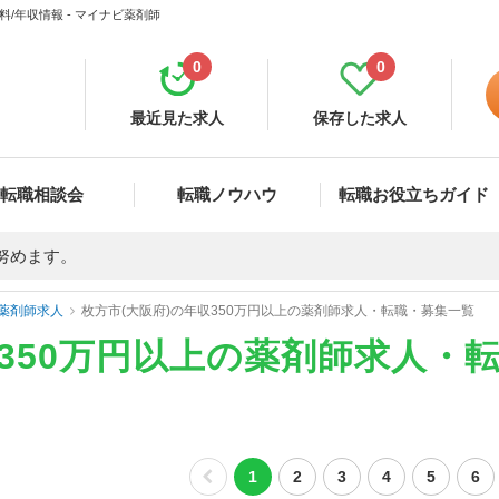
/年収情報 - マイナビ薬剤師
0
0
最近見た求人
保存した求人
転職相談会
転職ノウハウ
転職お役立ちガイド
努めます。
薬剤師求人
枚方市(大阪府)の年収350万円以上の薬剤師求人・転職・募集一覧
収350万円以上の薬剤師求人・
1
2
3
4
5
6