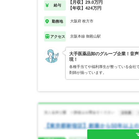
【月収】29.0万円
給与
【年収】424万円
大阪府 枚方市
勤務地
京阪本線 御殿山駅
アクセス
大手医薬品卸のグループ企業！音声
現！
各種手当てや福利厚生が整っている会社
剤師が揃っています。