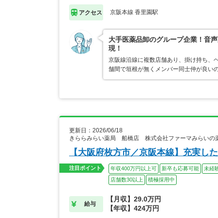
京阪本線 香里園駅
アクセス
大手医薬品卸のグループ企業！音声
現！
京阪線沿線に複数店舗あり、掛け持ち、
舗間で垣根が無くメンバー同士仲が良いの
更新日：2026/06/18
きららみらい薬局 船橋店 株式会社ファーマみらいの
【大阪府枚方市／京阪本線】充実した
注目ポイント
年収400万円以上可
新卒も応募可能
未経
店舗数30以上
積極採用中
【月収】29.0万円
給与
【年収】424万円