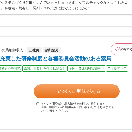
てシステムづくりに取り組んでいらっしゃいます。ダブルチェックなどはもちろん、
タ」を蓄積・共有し、調剤ミスを未然に防ぐように心がけ…
保存す
いの薬剤師求人
正社員
調剤薬局
充実した研修制度と各種委員会活動のある薬局
験者も応募可能
原則、引越しを伴う転勤なし
産休・育休取得実績有り
スキルアップ
この求人に興味がある
マイナビ薬剤師が求人情報を無料でご提供します。
薬局・病院等への直接応募・問い合わせではありません
のでご安心ください。