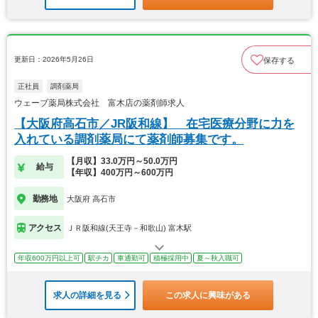
更新日：2026年5月26日
保存する
正社員
調剤薬局
ウェーブ薬局株式会社 富木店の薬剤師求人
【大阪府高石市／JR阪和線】 在宅医療分野に力を
入れている調剤薬局にて薬剤師募集です。
【月収】33.0万円～50.0万円
給与
【年収】400万円～600万円
勤務地
大阪府 高石市
アクセス
ＪＲ阪和線(天王寺－和歌山) 富木駅
年収600万円以上可
駅チカ
車通勤可
積極採用中
夏～秋入職可
求人の詳細を見る
この求人に興味がある