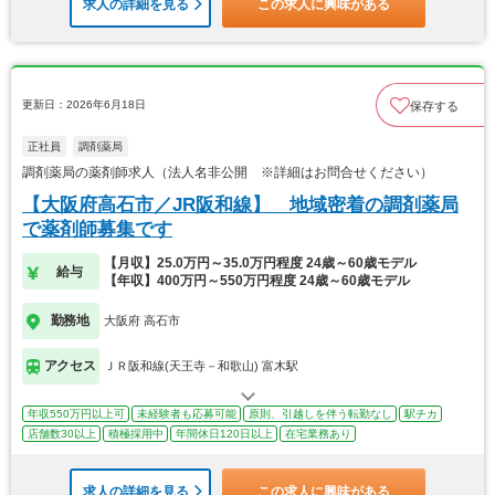
求人の詳細を見る
この求人に興味がある
更新日：2026年6月18日
保存する
正社員
調剤薬局
調剤薬局の薬剤師求人（法人名非公開 ※詳細はお問合せください）
【大阪府高石市／JR阪和線】 地域密着の調剤薬局
で薬剤師募集です
【月収】25.0万円～35.0万円程度 24歳～60歳モデル
給与
【年収】400万円～550万円程度 24歳～60歳モデル
勤務地
大阪府 高石市
アクセス
ＪＲ阪和線(天王寺－和歌山) 富木駅
年収550万円以上可
未経験者も応募可能
原則、引越しを伴う転勤なし
駅チカ
店舗数30以上
積極採用中
年間休日120日以上
在宅業務あり
求人の詳細を見る
この求人に興味がある