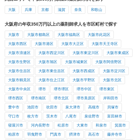
大阪
兵庫
京都
滋賀
奈良
和歌山
大阪府の年収350万円以上の薬剤師求人を市区町村で探す
大阪市
大阪市都島区
大阪市福島区
大阪市此花区
大阪市西区
大阪市港区
大阪市大正区
大阪市天王寺区
大阪市浪速区
大阪市西淀川区
大阪市東淀川区
大阪市東成区
大阪市生野区
大阪市旭区
大阪市城東区
大阪市阿倍野区
大阪市住吉区
大阪市東住吉区
大阪市西成区
大阪市淀川区
大阪市鶴見区
大阪市住之江区
大阪市平野区
大阪市北区
大阪市中央区
堺市
堺市堺区
堺市中区
堺市東区
堺市西区
堺市南区
堺市北区
堺市美原区
岸和田市
豊中市
池田市
吹田市
泉大津市
高槻市
貝塚市
守口市
枚方市
茨木市
八尾市
泉佐野市
富田林市
寝屋川市
河内長野市
松原市
大東市
和泉市
箕面市
柏原市
羽曳野市
門真市
摂津市
高石市
藤井寺市