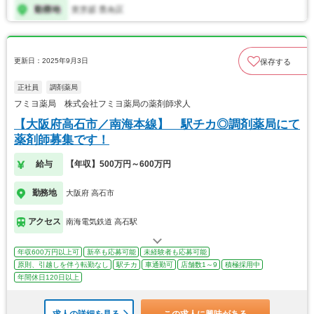
更新日：2025年9月3日
保存する
正社員
調剤薬局
フミヨ薬局 株式会社フミヨ薬局の薬剤師求人
【大阪府高石市／南海本線】 駅チカ◎調剤薬局にて
薬剤師募集です！
給与
【年収】500万円～600万円
勤務地
大阪府 高石市
アクセス
南海電気鉄道 高石駅
年収600万円以上可
新卒も応募可能
未経験者も応募可能
原則、引越しを伴う転勤なし
駅チカ
車通勤可
店舗数1～9
積極採用中
年間休日120日以上
求人の詳細を見る
この求人に興味がある