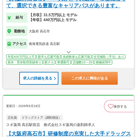
て、選択できる豊富なキャリアパスがあります。
【月収】31.5万円以上 モデル
給与
【年収】440万円以上 モデル
勤務地
大阪府 高石市
アクセス
南海電気鉄道 高石駅
年収400万円以上可
新卒も応募可能
未経験者も応募可能
住宅補助（手当）あり
産休・育休取得実績有り
駅チカ
車通勤可
店舗数10～29
積極採用中
求人の詳細を見る
この求人に興味がある
更新日：2026年6月18日
保存する
正社員
ドラッグストア（調剤併設）
スギ薬局 高石駅前店 株式会社スギ薬局の薬剤師求人
【大阪府高石市】研修制度の充実した大手ドラッグス