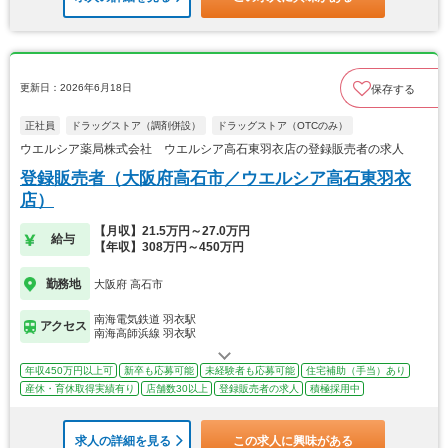
更新日：2026年6月18日
保存する
正社員
ドラッグストア（調剤併設）
ドラッグストア（OTCのみ）
ウエルシア薬局株式会社 ウエルシア高石東羽衣店の登録販売者の求人
登録販売者（大阪府高石市／ウエルシア高石東羽衣
店）
【月収】21.5万円～27.0万円
給与
【年収】308万円～450万円
勤務地
大阪府 高石市
南海電気鉄道 羽衣駅
アクセス
南海高師浜線 羽衣駅
年収450万円以上可
新卒も応募可能
未経験者も応募可能
住宅補助（手当）あり
産休・育休取得実績有り
店舗数30以上
登録販売者の求人
積極採用中
求人の詳細を見る
この求人に興味がある