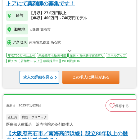
トアにて薬剤師の募集です！
【月収】27.0万円以上
給与
【年収】400万円～740万円モデル
勤務地
大阪府 高石市
アクセス
南海電気鉄道 高石駅
年収700万円以上可
未経験者も応募可能
産休・育休取得実績有り
スキルアップ
駅チカ
店舗数30以上
積極採用中
WEB面接OK
求人の詳細を見る
この求人に興味がある
更新日：2025年1月28日
保存する
正社員
病院・クリニック
医療法人微風会 浜寺病院の薬剤師求人
【大阪府高石市／南海高師浜線】設立80年以上の歴