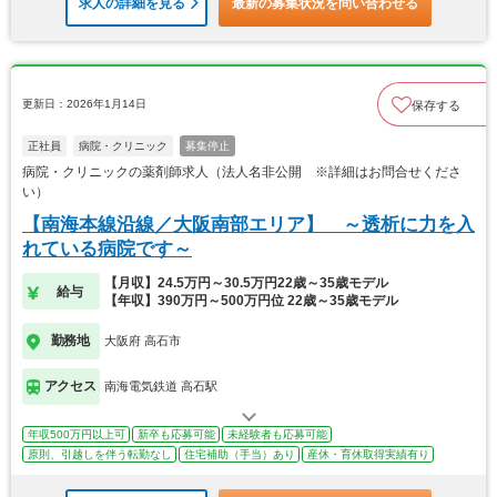
求人の詳細を見る
最新の募集状況を問い合わせる
更新日：2026年1月14日
保存する
正社員
病院・クリニック
募集停止
病院・クリニックの薬剤師求人（法人名非公開 ※詳細はお問合せくださ
い）
【南海本線沿線／大阪南部エリア】 ～透析に力を入
れている病院です～
【月収】24.5万円～30.5万円22歳～35歳モデル
給与
【年収】390万円～500万円位 22歳～35歳モデル
勤務地
大阪府 高石市
アクセス
南海電気鉄道 高石駅
年収500万円以上可
新卒も応募可能
未経験者も応募可能
原則、引越しを伴う転勤なし
住宅補助（手当）あり
産休・育休取得実績有り