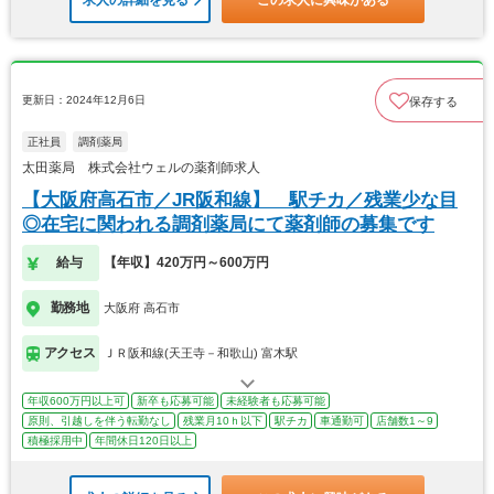
更新日：2024年12月6日
保存する
正社員
調剤薬局
太田薬局 株式会社ウェルの薬剤師求人
【大阪府高石市／JR阪和線】 駅チカ／残業少な目
◎在宅に関われる調剤薬局にて薬剤師の募集です
給与
【年収】420万円～600万円
勤務地
大阪府 高石市
アクセス
ＪＲ阪和線(天王寺－和歌山) 富木駅
年収600万円以上可
新卒も応募可能
未経験者も応募可能
原則、引越しを伴う転勤なし
残業月10ｈ以下
駅チカ
車通勤可
店舗数1～9
積極採用中
年間休日120日以上