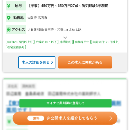
給与
【年収】450万円～650万円27歳～調剤経験3年程度
勤務地
大阪府 高石市
アクセス
ＪＲ阪和線(天王寺－和歌山) 北信太駅
年収650万円以上可
残業月10ｈ以下
車通勤可
積極採用中
年間休日120日以上
在宅業務あり
求人の詳細を見る
この求人に興味がある