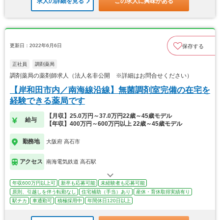
求人の詳細を見る
この求人に興味がある
更新日：2022年6月6日
保存する
正社員
調剤薬局
調剤薬局の薬剤師求人（法人名非公開 ※詳細はお問合せください）
【岸和田市内／南海線沿線】無菌調剤室完備の在宅を
経験できる薬局です
【月収】25.0万円～37.0万円22歳～45歳モデル
給与
【年収】400万円～600万円以上 22歳～45歳モデル
勤務地
大阪府 高石市
アクセス
南海電気鉄道 高石駅
年収600万円以上可
新卒も応募可能
未経験者も応募可能
原則、引越しを伴う転勤なし
住宅補助（手当）あり
産休・育休取得実績有り
駅チカ
車通勤可
積極採用中
年間休日120日以上