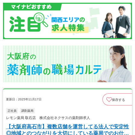
大阪府
の
更新日：2025年11月17日
保存する
正社員
調剤薬局
レモン薬局 取石店 株式会社ネクサスの薬剤師求人
【大阪府高石市】複数店舗を運営してる法人で安定性
◎地域とのつながりを大切にしている薬局でのお仕事