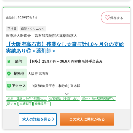
更新日：2026年5月8日
保存する
正社員
病院・クリニック
医療法人医進会 高石加茂病院の薬剤師求人
【大阪府高石市】残業なし☆賞与計4.0ヶ月分の支給
実績あり◎＜薬剤師＞
給与
【月収】25.9万円～36.6万円程度※諸手当込み
勤務地
大阪府 高石市
アクセス
ＪＲ阪和線(天王寺－和歌山) 富木駅
原則、引越しを伴う転勤なし
住宅補助（手当）あり
産休・育休取得実績有り
駅チカ
車通勤可
積極採用中
求人の詳細を見る
この求人に興味がある