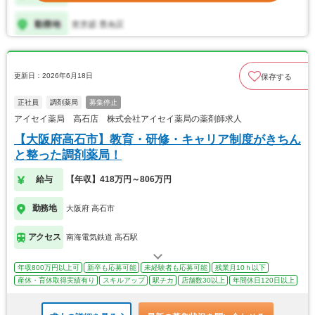
更新日：2026年6月18日
保存する
正社員
調剤薬局
募集停止
アイセイ薬局 高石店 株式会社アイセイ薬局の薬剤師求人
【大阪府高石市】教育・研修・キャリア制度がきちん
と整った調剤薬局！
給与
【年収】418万円～806万円
勤務地
大阪府 高石市
アクセス
南海電気鉄道 高石駅
年収800万円以上可
新卒も応募可能
未経験者も応募可能
残業月10ｈ以下
産休・育休取得実績有り
スキルアップ
駅チカ
店舗数30以上
年間休日120日以上