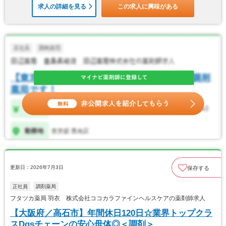
求人の詳細を見る
この求人に興味がある
更新日：2026年7月3日
保存する
正社員
調剤薬局
フタツカ薬局 羽衣 株式会社ココカラファインヘルスケアの薬剤師求人
【大阪府／高石市】年間休日120日☆業界トップクラ
スDgsチェーンの安心母体◎＜調剤＞