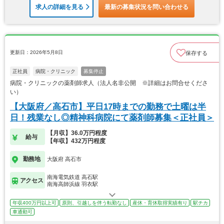
求人の詳細を見る
最新の募集状況を問い合わせる
更新日：2026年5月8日
保存する
正社員
病院・クリニック
募集停止
病院・クリニックの薬剤師求人（法人名非公開 ※詳細はお問合せくださ
い）
【大阪府／高石市】平日17時までの勤務で土曜は半
日！残業なし◎精神科病院にて薬剤師募集＜正社員＞
【月収】36.0万円程度
給与
【年収】432万円程度
勤務地
大阪府 高石市
南海電気鉄道 高石駅
アクセス
南海高師浜線 羽衣駅
年収400万円以上可
原則、引越しを伴う転勤なし
産休・育休取得実績有り
駅チカ
車通勤可