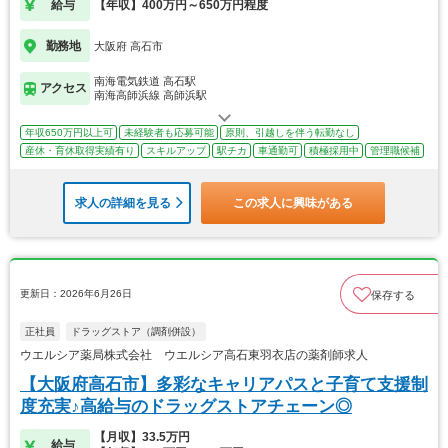
給与
【年収】400万円～650万円程度
勤務地
大阪府 高石市
南海電気鉄道 高石駅
アクセス
南海高師浜線 高師浜駅
年収650万円以上可
未経験者も応募可能
原則、引越しを伴う転勤なし
産休・育休取得実績有り
スキルアップ
駅チカ
車通勤可
積極採用中
管理職候補
求人の詳細を見る
この求人に興味がある
更新日：2026年6月26日
保存する
正社員
ドラッグストア（調剤併設）
ウエルシア薬局株式会社 ウエルシア高石東羽衣店の薬剤師求人
【大阪府高石市】多彩なキャリアパスと子育て支援制
度充実♪高給与のドラッグストアチェーン◎
【月収】33.5万円
給与