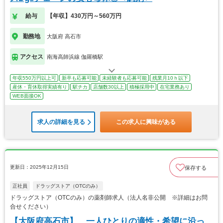
給与
【年収】430万円～560万円
勤務地
大阪府 高石市
アクセス
南海高師浜線 伽羅橋駅
年収550万円以上可
新卒も応募可能
未経験者も応募可能
残業月10ｈ以下
産休・育休取得実績有り
駅チカ
店舗数30以上
積極採用中
在宅業務あり
WEB面接OK
求人の詳細を見る
この求人に興味がある
更新日：2025年12月15日
保存する
正社員
ドラッグストア（OTCのみ）
ドラッグストア（OTCのみ）の薬剤師求人（法人名非公開 ※詳細はお問
合せください）
【大阪府高石市】 一人ひとりの適性・希望に沿っ