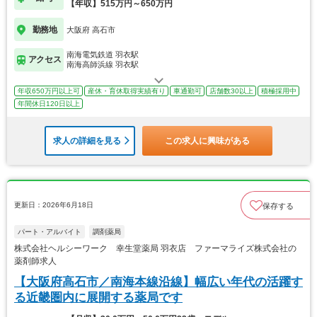
【年収】515万円～650万円
勤務地
大阪府 高石市
南海電気鉄道 羽衣駅
アクセス
南海高師浜線 羽衣駅
年収650万円以上可
産休・育休取得実績有り
車通勤可
店舗数30以上
積極採用中
年間休日120日以上
求人の詳細を見る
この求人に興味がある
更新日：2026年6月18日
保存する
パート・アルバイト
調剤薬局
株式会社ヘルシーワーク 幸生堂薬局 羽衣店 ファーマライズ株式会社の
薬剤師求人
【大阪府高石市／南海本線沿線】幅広い年代の活躍す
る近畿圏内に展開する薬局です