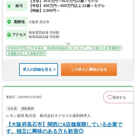
【月収】30.0万円～50.0万円22歳～モデル
給与
【年収】400万円～600万円以上 22歳～モデル
【時給】2,000円～
勤務地
大阪府 高石市
南海電気鉄道 羽衣駅
アクセス
南海高師浜線 羽衣駅
年収600万円以上可
産休・育休取得実績有り
スキルアップ
駅チカ
車通勤可
店舗数30以上
積極採用中
求人の詳細を見る
この求人に興味がある
更新日：2025年10月28日
保存する
正社員
調剤薬局
レモン薬局 取石店 株式会社ネクサスの薬剤師求人
【大阪府高石市】関西に6店舗展開している企業で
す。独立に興味のある方も歓迎◎