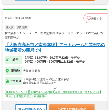
更新日：2026年6月18日
保存する
正社員
調剤薬局
株式会社ヘルシーワーク 幸生堂薬局 羽衣店 ファーマライズ株式会社の
薬剤師求人
【大阪府高石市／南海本線】アットホームな雰囲気の
地域密着の薬局です
【月収】33.0万円～50.0万円22歳～モデル
給与
【年収】400万円～600万円以上 22歳～モデル
勤務地
大阪府 高石市
ＪＲ阪和線(天王寺－和歌山) 東羽衣駅
アクセス
南海電気鉄道 羽衣駅…ほか
年収600万円以上可
未経験者も応募可能
産休・育休取得実績有り
スキルアップ
駅チカ
店舗数30以上
積極採用中
求人の詳細を見る
この求人に興味がある