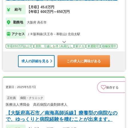
です
【月収】45.0万円
給与
【年収】600万円～650万円
勤務地
大阪府 高石市
アクセス
ＪＲ阪和線(天王寺－和歌山) 北信太駅
年収650万円以上可
原則、引越しを伴う転勤なし
駅チカ
車通勤可
積極採用中
求人の詳細を見る
この求人に興味がある
更新日：2025年5月7日
保存する
正社員
病院・クリニック
医療法人博我会 高石病院の薬剤師求人
【大阪府高石市／南海高師浜線】療養型の病院なの
で、ゆっくりと病院経験を積むことが出来ます。