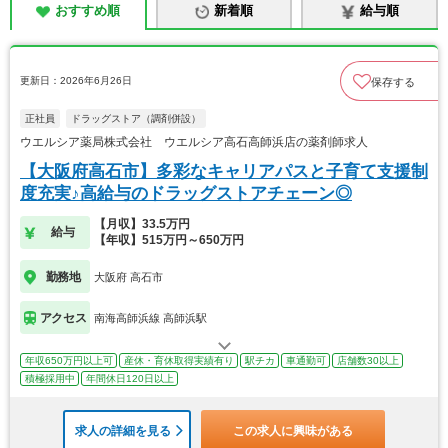
おすすめ順
新着順
給与順
更新日：2026年6月26日
保存する
正社員
ドラッグストア（調剤併設）
ウエルシア薬局株式会社 ウエルシア高石高師浜店の薬剤師求人
【大阪府高石市】多彩なキャリアパスと子育て支援制
度充実♪高給与のドラッグストアチェーン◎
【月収】33.5万円
給与
【年収】515万円～650万円
勤務地
大阪府 高石市
アクセス
南海高師浜線 高師浜駅
年収650万円以上可
産休・育休取得実績有り
駅チカ
車通勤可
店舗数30以上
積極採用中
年間休日120日以上
求人の詳細を見る
この求人に興味がある