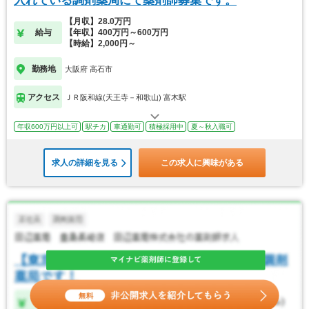
入れている調剤薬局にて薬剤師募集です。
【月収】28.0万円
給与
【年収】400万円～600万円
【時給】2,000円～
勤務地
大阪府 高石市
アクセス
ＪＲ阪和線(天王寺－和歌山) 富木駅
年収600万円以上可
駅チカ
車通勤可
積極採用中
夏～秋入職可
求人の詳細を見る
この求人に興味がある