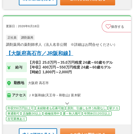
更新日：2026年6月18日
保存する
正社員
調剤薬局
調剤薬局の薬剤師求人（法人名非公開 ※詳細はお問合せください）
【大阪府高石市／JR阪和線】
【月収】25.0万円～35.0万円程度 24歳～60歳モデル
給与
【年収】400万円～550万円程度 24歳～60歳モデル
【時給】1,800円～2,000円
勤務地
大阪府 高石市
アクセス
ＪＲ阪和線(天王寺－和歌山) 富木駅
年収550万円以上可
未経験者も応募可能
原則、引越しを伴う転勤なし
駅チカ
車通勤可
店舗数30以上
積極採用中
夏～秋入職可
年間休日120日以上
在宅業務あり