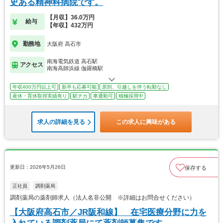
史ある精神科病院です。
【月収】36.0万円
給与
【年収】432万円
勤務地
大阪府 高石市
南海電気鉄道 高石駅
アクセス
南海高師浜線 伽羅橋駅
年収400万円以上可
新卒も応募可能
原則、引越しを伴う転勤なし
産休・育休取得実績有り
駅チカ
車通勤可
積極採用中
求人の詳細を見る
この求人に興味がある
更新日：2026年5月26日
保存する
正社員
調剤薬局
調剤薬局の薬剤師求人（法人名非公開 ※詳細はお問合せください）
【大阪府高石市／JR阪和線】 在宅医療分野に力を