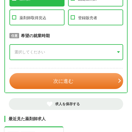
薬剤師取得見込
登録販売者
取得予定年
希望の就業時期
必須
任意
年 3月
次に進む
求人を保存する
最近見た薬剤師求人