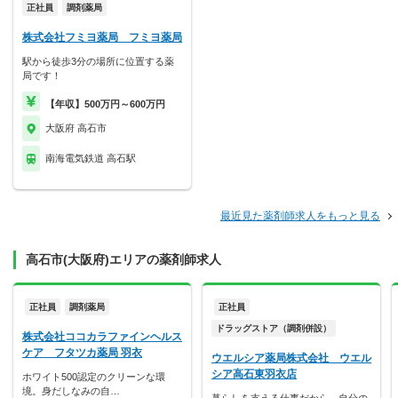
正社員
調剤薬局
株式会社フミヨ薬局 フミヨ薬局
駅から徒歩3分の場所に位置する薬
局です！
【年収】500万円～600万円
大阪府 高石市
南海電気鉄道 高石駅
最近見た薬剤師求人をもっと見る
高石市(大阪府)エリアの薬剤師求人
正社員
調剤薬局
正社員
ドラッグストア（調剤併設）
株式会社ココカラファインヘルス
ケア フタツカ薬局 羽衣
ウエルシア薬局株式会社 ウエル
シア高石東羽衣店
ホワイト500認定のクリーンな環
境。身だしなみの自…