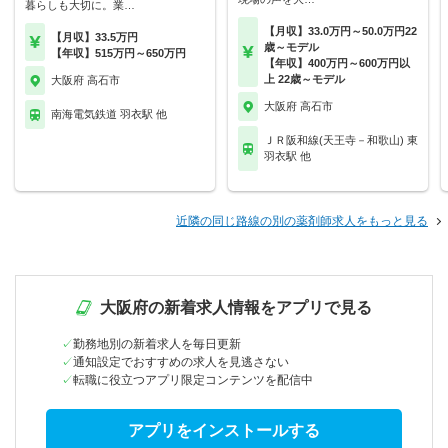
暮らしも大切に。業…
【月収】33.0万円～50.0万円22
【月収】33.5万円
歳～モデル
【年収】515万円～650万円
【年収】400万円～600万円以
上 22歳～モデル
大阪府 高石市
大阪府 高石市
南海電気鉄道 羽衣駅 他
ＪＲ阪和線(天王寺－和歌山) 東
羽衣駅 他
近隣の同じ路線の別の薬剤師求人をもっと見る
大阪府の新着求人情報をアプリで見る
勤務地別の新着求人を毎日更新
通知設定でおすすめの求人を見逃さない
転職に役立つアプリ限定コンテンツを配信中
アプリをインストールする