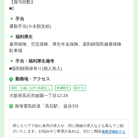
【賞与回数】
■2
手当
通勤手当(※全額支給)
福利厚生
雇用保険、労災保険、厚生年金保険、薬剤師国民健康保険
駐車場
手当・福利厚生備考
■薬剤師国保有り(個人加入)
勤務地・アクセス
原則、引越しを伴う転勤なし
車通勤可
駅チカ
大阪府高石市綾園一丁目12-24
南海電気鉄道「高石駅」 徒歩3分
同じエリアで似た条件の求人や、同じ路線の求人なども喜んでご紹
介いたします。お悩みやご希望があれば、ぜひご相談ください。
無料で相談する