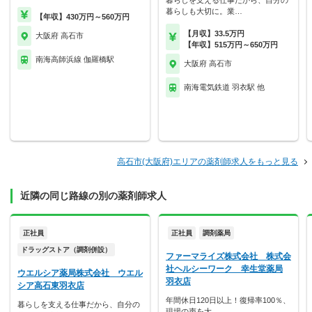
暮らしを支える仕事だから、自分の
暮らしも大切に。業…
【年収】430万円～560万円
【月収】33.5万円
大阪府 高石市
【年収】515万円～650万円
南海高師浜線 伽羅橋駅
大阪府 高石市
南海電気鉄道 羽衣駅 他
高石市(大阪府)エリアの薬剤師求人をもっと見る
近隣の同じ路線の別の薬剤師求人
正社員
正社員
調剤薬局
ドラッグストア（調剤併設）
ファーマライズ株式会社 株式会
社ヘルシーワーク 幸生堂薬局
ウエルシア薬局株式会社 ウエル
羽衣店
シア高石東羽衣店
年間休日120日以上！復帰率100％、
暮らしを支える仕事だから、自分の
現場の声を大…