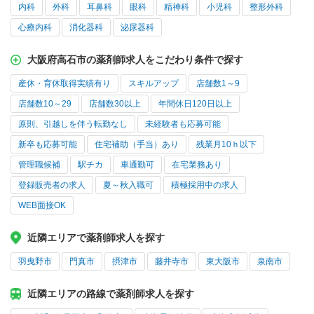
内科
外科
耳鼻科
眼科
精神科
小児科
整形外科
心療内科
消化器科
泌尿器科
大阪府高石市の薬剤師求人をこだわり条件で探す
産休・育休取得実績有り
スキルアップ
店舗数1～9
店舗数10～29
店舗数30以上
年間休日120日以上
原則、引越しを伴う転勤なし
未経験者も応募可能
新卒も応募可能
住宅補助（手当）あり
残業月10ｈ以下
管理職候補
駅チカ
車通勤可
在宅業務あり
登録販売者の求人
夏～秋入職可
積極採用中の求人
WEB面接OK
近隣エリアで薬剤師求人を探す
羽曳野市
門真市
摂津市
藤井寺市
東大阪市
泉南市
近隣エリアの路線で薬剤師求人を探す