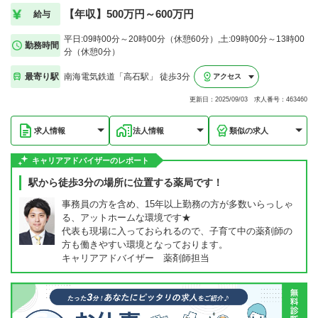
【年収】500万円～600万円
給与
平日:09時00分～20時00分（休憩60分）,土:09時00分～13時00
勤務時間
分（休憩0分）
最寄り駅
南海電気鉄道「高石駅」 徒歩3分
アクセス
更新日：2025/09/03 求人番号：463460
求人情報
法人情報
類似の求人
キャリアアドバイザーのレポート
駅から徒歩3分の場所に位置する薬局です！
事務員の方を含め、15年以上勤務の方が多数いらっしゃ
る、アットホームな環境です★
代表も現場に入っておられるので、子育て中の薬剤師の
方も働きやすい環境となっております。
キャリアアドバイザー 薬剤師担当