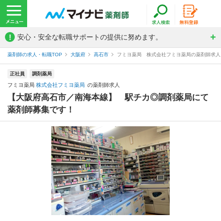
!
安心・安全な転職サポートの提供に努めます。
薬剤師の求人・転職TOP
大阪府
高石市
フミヨ薬局 株式会社フミヨ薬局の薬剤師求人
正社員
調剤薬局
フミヨ薬局
株式会社フミヨ薬局
の薬剤師求人
【大阪府高石市／南海本線】 駅チカ◎調剤薬局にて
薬剤師募集です！