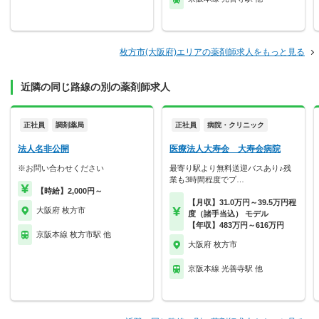
枚方市(大阪府)エリアの薬剤師求人をもっと見る
近隣の同じ路線の別の薬剤師求人
正社員
調剤薬局
正社員
病院・クリニック
法人名非公開
医療法人大寿会 大寿会病院
※お問い合わせください
最寄り駅より無料送迎バスあり♪残
業も3時間程度でプ…
【時給】2,000円～
【月収】31.0万円～39.5万円程
大阪府 枚方市
度（諸手当込） モデル
【年収】483万円～616万円
京阪本線 枚方市駅 他
大阪府 枚方市
京阪本線 光善寺駅 他