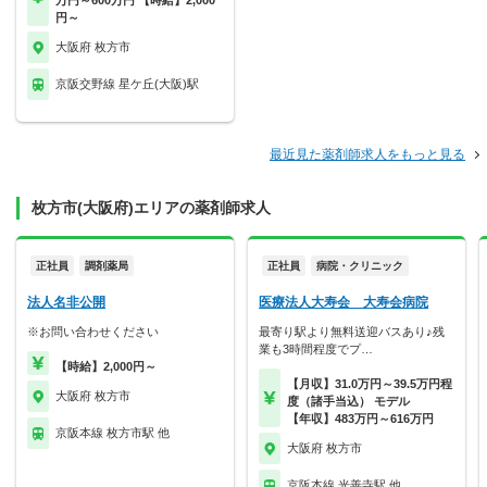
万円～600万円 【時給】2,000
円～
大阪府 枚方市
京阪交野線 星ケ丘(大阪)駅
最近見た薬剤師求人をもっと見る
枚方市(大阪府)エリアの薬剤師求人
正社員
調剤薬局
正社員
病院・クリニック
法人名非公開
医療法人大寿会 大寿会病院
※お問い合わせください
最寄り駅より無料送迎バスあり♪残
業も3時間程度でプ…
【時給】2,000円～
【月収】31.0万円～39.5万円程
大阪府 枚方市
度（諸手当込） モデル
【年収】483万円～616万円
京阪本線 枚方市駅 他
大阪府 枚方市
京阪本線 光善寺駅 他