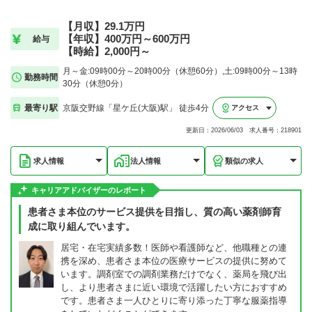
【月収】29.1万円
【年収】400万円～600万円
給与
【時給】2,000円～
月～金:09時00分～20時00分（休憩60分）,土:09時00分～13時
勤務時間
30分（休憩0分）
最寄り駅
京阪交野線「星ケ丘(大阪)駅」 徒歩4分
アクセス
更新日：2026/06/03 求人番号：218901
求人情報
法人情報
類似の求人
キャリアアドバイザーのレポート
患者さま本位のサービス提供を目指し、質の高い薬剤師育
成に取り組んでいます。
居宅・在宅実績多数！医師や看護師など、他職種との連
携を深め、患者さま本位の医療サービスの提供に努めて
います。調剤室での調剤業務だけでなく、薬局を飛び出
し、より患者さまに近い環境で活躍したい方におすすめ
です。患者さま一人ひとりに寄り添った丁寧な服薬指導