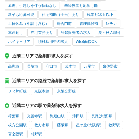
原則、引越しを伴う転勤なし
未経験者も応募可能
新卒も応募可能
住宅補助（手当）あり
残業月10ｈ以下
土日休み（相談可含む）
総合門前
管理職候補
駅チカ
車通勤可
在宅業務あり
登録販売者の求人
夏～秋入職可
ハイキャリア
積極採用中の求人
WEB面接OK
近隣エリアで薬剤師求人を探す
高槻市
貝塚市
守口市
茨木市
八尾市
泉佐野市
近隣エリアの路線で薬剤師求人を探す
ＪＲ片町線
京阪本線
京阪交野線
近隣エリアの駅で薬剤師求人を探す
樟葉駅
光善寺駅
御殿山駅
津田駅
長尾(大阪)駅
枚方公園駅
枚方市駅
藤阪駅
星ケ丘(大阪)駅
牧野駅
宮之阪駅
村野駅