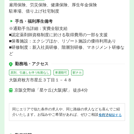
雇用保険、労災保険、健康保険、厚生年金保険
駐車場、借り上げ社宅制度
手当・福利厚生備考
※通勤手当詳細：実費全額支給
■認定薬剤師資格制度に於ける取得費用の一部を支援
■保養施設：エクシブほか、リゾート施設の優待利用あり
■研修制度：新入社員研修、階層別研修、マネジメント研修な
ど
勤務地・アクセス
原則、引越しを伴う転勤なし
車通勤可
駅チカ
大阪府枚方市星丘３丁目１－４８
京阪交野線「星ケ丘(大阪)駅」 徒歩4分
同じエリアで似た条件の求人や、同じ路線の求人なども喜んでご紹
介いたします。お悩みやご希望があれば、ぜひご相談ください。
無料で相談する