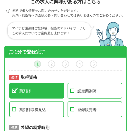
この求人に興味がある方はこちら
無料で求人情報をお問い合わせいただけます。
薬局・病院等への直接応募・問い合わせではありませんのでご安心ください。
マイナビ薬剤師ご登録後、担当のアドバイザーより
この求人についてご案内差し上げます！
1分で登録完了
1
2
3
4
5
取得資格
必須
必須
薬剤師
認定薬剤師
薬剤師取得見込
登録販売者
取得予定年
希望の就業時期
必須
任意