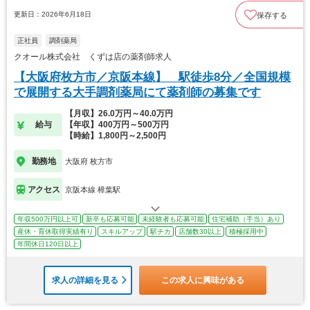
更新日：2026年6月18日
保存する
正社員
調剤薬局
クオール株式会社 くずは店の薬剤師求人
【大阪府枚方市／京阪本線】 駅徒歩8分／全国規模
で展開する大手調剤薬局にて薬剤師の募集です
【月収】26.0万円～40.0万円
給与
【年収】400万円～500万円
【時給】1,800円～2,500円
勤務地
大阪府 枚方市
アクセス
京阪本線 樟葉駅
年収500万円以上可
新卒も応募可能
未経験者も応募可能
住宅補助（手当）あり
産休・育休取得実績有り
スキルアップ
駅チカ
店舗数30以上
積極採用中
年間休日120日以上
求人の詳細を見る
この求人に興味がある