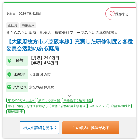
更新日：2026年6月18日
保存する
正社員
調剤薬局
きららみらい薬局 船橋店 株式会社ファーマみらいの薬剤師求人
【大阪府枚方市／京阪本線】充実した研修制度と各種
委員会活動のある薬局
【月収】29.0万円
給与
【年収】424万円
勤務地
大阪府 枚方市
アクセス
京阪本線 樟葉駅
年収400万円以上可
新卒も応募可能
未経験者も応募可能
原則、引越しを伴う転勤なし
産休・育休取得実績有り
スキルアップ
店舗数30以上
積極採用中
求人の詳細を見る
この求人に興味がある