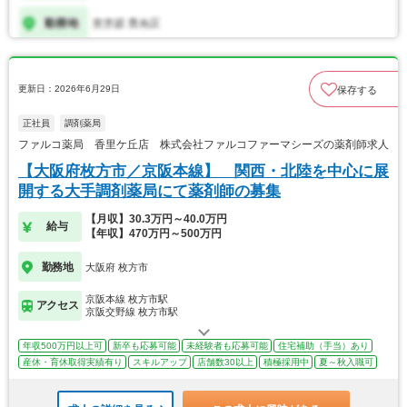
更新日：2026年6月29日
保存する
正社員
調剤薬局
ファルコ薬局 香里ケ丘店 株式会社ファルコファーマシーズの薬剤師求人
【大阪府枚方市／京阪本線】 関西・北陸を中心に展
開する大手調剤薬局にて薬剤師の募集
【月収】30.3万円～40.0万円
給与
【年収】470万円～500万円
勤務地
大阪府 枚方市
京阪本線 枚方市駅
アクセス
京阪交野線 枚方市駅
年収500万円以上可
新卒も応募可能
未経験者も応募可能
住宅補助（手当）あり
産休・育休取得実績有り
スキルアップ
店舗数30以上
積極採用中
夏～秋入職可