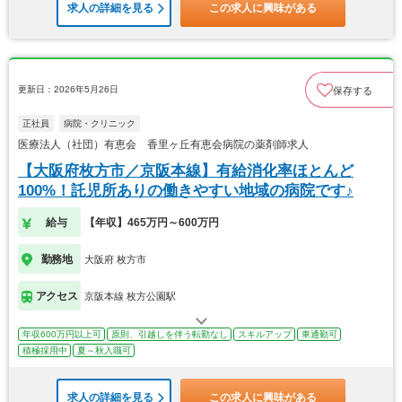
求人の詳細を見る
この求人に興味がある
更新日：2026年5月26日
保存する
正社員
病院・クリニック
医療法人（社団）有恵会 香里ヶ丘有恵会病院の薬剤師求人
【大阪府枚方市／京阪本線】有給消化率ほとんど
100%！託児所ありの働きやすい地域の病院です♪
給与
【年収】465万円～600万円
勤務地
大阪府 枚方市
アクセス
京阪本線 枚方公園駅
年収600万円以上可
原則、引越しを伴う転勤なし
スキルアップ
車通勤可
積極採用中
夏～秋入職可
求人の詳細を見る
この求人に興味がある