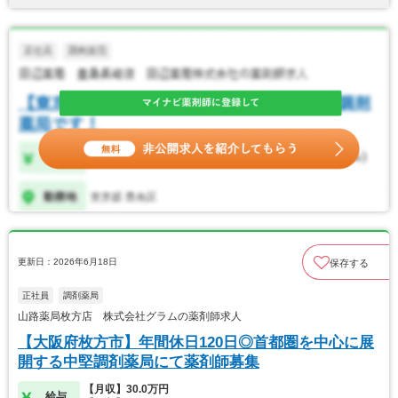
更新日：2026年6月18日
保存する
正社員
調剤薬局
山路薬局枚方店 株式会社グラムの薬剤師求人
【大阪府枚方市】年間休日120日◎首都圏を中心に展
開する中堅調剤薬局にて薬剤師募集
【月収】30.0万円
給与