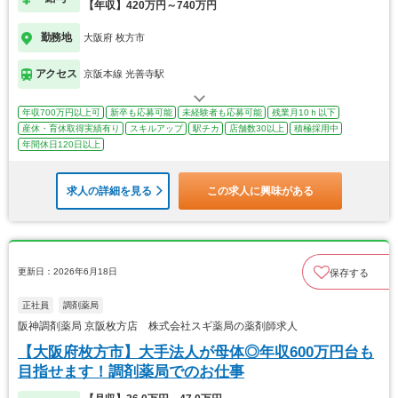
【年収】420万円～740万円
勤務地
大阪府 枚方市
アクセス
京阪本線 光善寺駅
年収700万円以上可
新卒も応募可能
未経験者も応募可能
残業月10ｈ以下
産休・育休取得実績有り
スキルアップ
駅チカ
店舗数30以上
積極採用中
年間休日120日以上
求人の詳細を見る
この求人に興味がある
更新日：2026年6月18日
保存する
正社員
調剤薬局
阪神調剤薬局 京阪枚方店 株式会社スギ薬局の薬剤師求人
【大阪府枚方市】大手法人が母体◎年収600万円台も
目指せます！調剤薬局でのお仕事