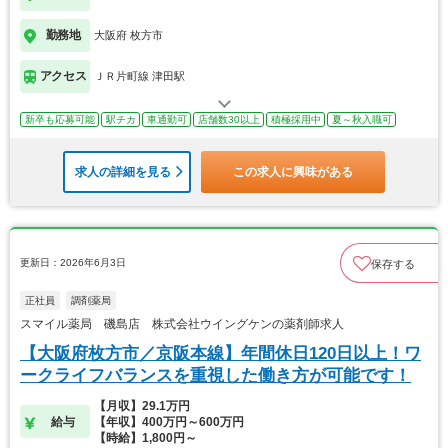
勤務地
大阪府 枚方市
アクセス
ＪＲ片町線 津田駅
新卒も応募可能
駅チカ
車通勤可
店舗数30以上
積極採用中
夏～秋入職可
求人の詳細を見る
この求人に興味がある
更新日：2026年6月3日
保存する
正社員
調剤薬局
スマイル薬局 磯島店 株式会社ウイングケンの薬剤師求人
【大阪府枚方市／京阪本線】年間休日120日以上！ワ
ークライフバランスを重視した働き方が可能です！
【月収】29.1万円
給与
【年収】400万円～600万円
【時給】1,800円～