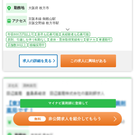
勤務地
大阪府 枚方市
京阪本線 御殿山駅
アクセス
京阪交野線 枚方市駅
年収600万円以上可
新卒も応募可能
未経験者も応募可能
原則、引越しを伴う転勤なし
産休・育休取得実績有り
駅チカ
車通勤可
店舗数30以上
積極採用中
求人の詳細を見る
この求人に興味がある