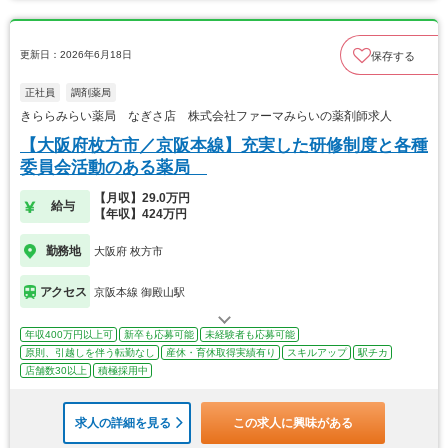
更新日：2026年6月18日
保存する
正社員
調剤薬局
きららみらい薬局 なぎさ店 株式会社ファーマみらいの薬剤師求人
【大阪府枚方市／京阪本線】充実した研修制度と各種
委員会活動のある薬局
【月収】29.0万円
給与
【年収】424万円
勤務地
大阪府 枚方市
アクセス
京阪本線 御殿山駅
年収400万円以上可
新卒も応募可能
未経験者も応募可能
原則、引越しを伴う転勤なし
産休・育休取得実績有り
スキルアップ
駅チカ
店舗数30以上
積極採用中
求人の詳細を見る
この求人に興味がある