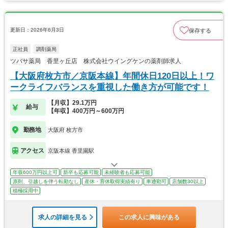
更新日：2026年6月3日
保存する
正社員
調剤薬局
ツバサ薬局 香里ヶ丘店 株式会社ウイングケンの薬剤師求人
【大阪府枚方市／京阪本線】年間休日120日以上！ワ
ークライフバランスを重視した働き方が可能です！
【月収】29.1万円
給与
【年収】400万円～600万円
勤務地
大阪府 枚方市
アクセス
京阪本線 香里園駅
年収600万円以上可
新卒も応募可能
未経験者も応募可能
原則、引越しを伴う転勤なし
産休・育休取得実績有り
車通勤可
店舗数30以上
積極採用中
求人の詳細を見る
この求人に興味がある