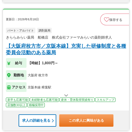
更新日：2026年6月18日
保存する
パート・アルバイト
調剤薬局
きららみらい薬局 船橋店 株式会社ファーマみらいの薬剤師求人
【大阪府枚方市／京阪本線】充実した研修制度と各種
委員会活動のある薬局
給与
【時給】1,800円～
勤務地
大阪府 枚方市
アクセス
京阪本線 樟葉駅
新卒も応募可能
未経験者も応募可能
産休・育休取得実績有り
スキルアップ
店舗数30以上
積極採用中
求人の詳細を見る
この求人に興味がある