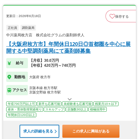
更新日：2026年6月18日
保存する
正社員
調剤薬局
中川薬局枚方店 株式会社グラムの薬剤師求人
【大阪府枚方市】年間休日120日◎首都圏を中心に展
開する中堅調剤薬局にて薬剤師募集
【月収】30.0万円
給与
【年収】420万円～740万円
勤務地
大阪府 枚方市
京阪本線 枚方市駅
アクセス
京阪交野線 枚方市駅
年収700万円以上可
新卒も応募可能
未経験者も応募可能
残業月10ｈ以下
産休・育休取得実績有り
スキルアップ
店舗数30以上
積極採用中
年間休日120日以上
求人の詳細を見る
この求人に興味がある