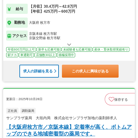
す。
【月収】30.4万円～42.9万円
給与
【年収】425万円～600万円
勤務地
大阪府 枚方市
京阪本線 枚方市駅
アクセス
京阪交野線 枚方市駅
年収600万円以上可
新卒も応募可能
未経験者も応募可能
産休・育休取得実績有り
駅チカ
車通勤可
店舗数30以上
積極採用中
求人の詳細を見る
この求人に興味がある
更新日：2025年10月28日
保存する
正社員
調剤薬局
サンプラザ薬局 大垣内局 株式会社サンプラザ加地の薬剤師求人
【大阪府枚方市／京阪本線】定着率が高く、ボトムア
ップのできる地域密着型の薬局です。