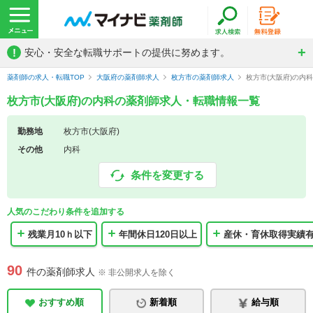
!
安心・安全な転職サポートの提供に努めます。
薬剤師の求人・転職TOP
大阪府の薬剤師求人
枚方市の薬剤師求人
枚方市(大阪府)の内
枚方市(大阪府)の内科の薬剤師求人・転職情報一覧
勤務地
枚方市(大阪府)
その他
内科
条件を変更する
人気のこだわり条件を追加する
残業月10ｈ以下
年間休日120日以上
産休・育休取得実績
90
件の薬剤師求人
※ 非公開求人を除く
おすすめ順
新着順
給与順