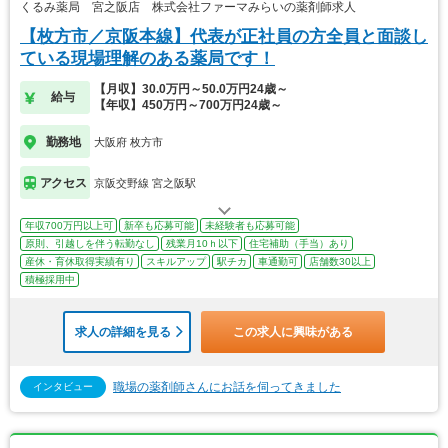
くるみ薬局 宮之阪店 株式会社ファーマみらいの薬剤師求人
【枚方市／京阪本線】代表が正社員の方全員と面談し
ている現場理解のある薬局です！
【月収】30.0万円～50.0万円24歳～
給与
【年収】450万円～700万円24歳～
勤務地
大阪府 枚方市
アクセス
京阪交野線 宮之阪駅
年収700万円以上可
新卒も応募可能
未経験者も応募可能
原則、引越しを伴う転勤なし
残業月10ｈ以下
住宅補助（手当）あり
産休・育休取得実績有り
スキルアップ
駅チカ
車通勤可
店舗数30以上
積極採用中
求人の詳細を見る
この求人に興味がある
職場の薬剤師さんにお話を伺ってきました
インタビュー