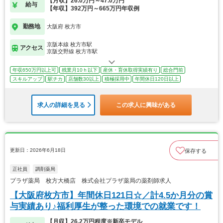
【月収】26.0万円～47.0万円
給与
【年収】392万円～665万円年収例
勤務地
大阪府 枚方市
京阪本線 枚方市駅
アクセス
京阪交野線 枚方市駅
年収650万円以上可
残業月10ｈ以下
産休・育休取得実績有り
総合門前
スキルアップ
駅チカ
店舗数30以上
積極採用中
年間休日120日以上
求人の詳細を見る
この求人に興味がある
更新日：2026年6月18日
保存する
正社員
調剤薬局
プラザ薬局 枚方大橋店 株式会社プラザ薬局の薬剤師求人
【大阪府枚方市】年間休日121日☆／計4.5か月分の賞
与実績あり♪福利厚生が整った環境での就業です！
【月収】26.2万円程度※新卒モデル