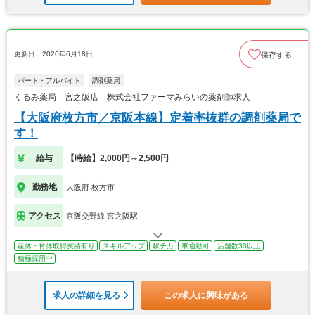
更新日：2026年6月18日
保存する
パート・アルバイト
調剤薬局
くるみ薬局 宮之阪店 株式会社ファーマみらいの薬剤師求人
【大阪府枚方市／京阪本線】定着率抜群の調剤薬局で
す！
給与
【時給】2,000円～2,500円
勤務地
大阪府 枚方市
アクセス
京阪交野線 宮之阪駅
産休・育休取得実績有り
スキルアップ
駅チカ
車通勤可
店舗数30以上
積極採用中
求人の詳細を見る
この求人に興味がある