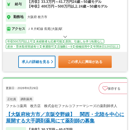
【月収】33.3万円～41.7万円24歳～50歳モデル
給与
【年収】400万円～500万円以上 24歳～50歳モデル
勤務地
大阪府 枚方市
アクセス
ＪＲ片町線 長尾(大阪)駅
年収500万円以上可
未経験者も応募可能
原則、引越しを伴う転勤なし
産休・育休取得実績有り
車通勤可
店舗数1～9
積極採用中
年間休日120日以上
求人の詳細を見る
この求人に興味がある
更新日：2026年6月29日
保存する
正社員
調剤薬局
ファルコ薬局 枚方店 株式会社ファルコファーマシーズの薬剤師求人
【大阪府枚方市／京阪交野線】 関西・北陸を中心に
展開する大手調剤薬局にて薬剤師の募集
【月収】30.3万円～40.0万円