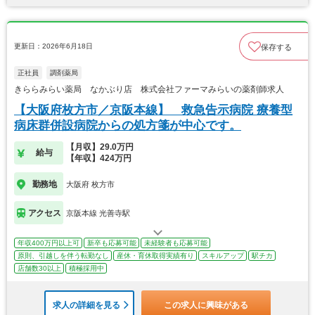
更新日：2026年6月18日
保存する
正社員
調剤薬局
きららみらい薬局 なかぶり店 株式会社ファーマみらいの薬剤師求人
【大阪府枚方市／京阪本線】 救急告示病院 療養型
病床群併設病院からの処方箋が中心です。
【月収】29.0万円
給与
【年収】424万円
勤務地
大阪府 枚方市
アクセス
京阪本線 光善寺駅
年収400万円以上可
新卒も応募可能
未経験者も応募可能
原則、引越しを伴う転勤なし
産休・育休取得実績有り
スキルアップ
駅チカ
店舗数30以上
積極採用中
求人の詳細を見る
この求人に興味がある