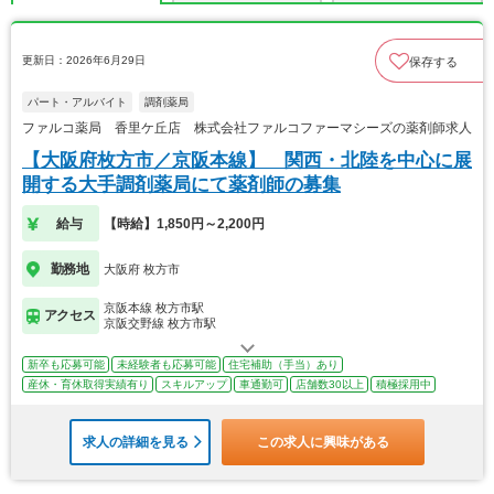
更新日：2026年6月29日
保存する
パート・アルバイト
調剤薬局
ファルコ薬局 香里ケ丘店 株式会社ファルコファーマシーズの薬剤師求人
【大阪府枚方市／京阪本線】 関西・北陸を中心に展
開する大手調剤薬局にて薬剤師の募集
給与
【時給】1,850円～2,200円
勤務地
大阪府 枚方市
京阪本線 枚方市駅
アクセス
京阪交野線 枚方市駅
新卒も応募可能
未経験者も応募可能
住宅補助（手当）あり
産休・育休取得実績有り
スキルアップ
車通勤可
店舗数30以上
積極採用中
求人の詳細を見る
この求人に興味がある