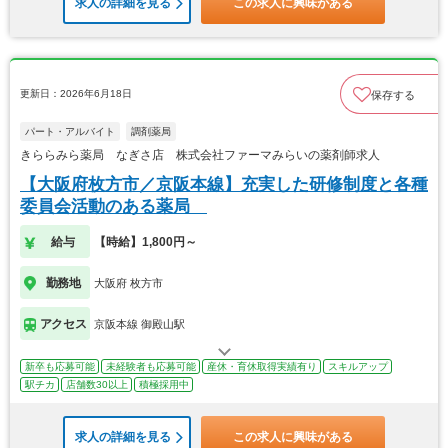
求人の詳細を見る
この求人に興味がある
更新日：2026年6月18日
保存する
パート・アルバイト
調剤薬局
きららみら薬局 なぎさ店 株式会社ファーマみらいの薬剤師求人
【大阪府枚方市／京阪本線】充実した研修制度と各種
委員会活動のある薬局
給与
【時給】1,800円～
勤務地
大阪府 枚方市
アクセス
京阪本線 御殿山駅
新卒も応募可能
未経験者も応募可能
産休・育休取得実績有り
スキルアップ
駅チカ
店舗数30以上
積極採用中
求人の詳細を見る
この求人に興味がある