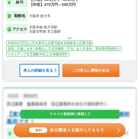
給与
【年収】470万円～500万円
勤務地
大阪府 枚方市
京阪本線 枚方市駅
アクセス
京阪交野線 宮之阪駅
年収500万円以上可
新卒も応募可能
未経験者も応募可能
原則、引越しを伴う転勤なし
住宅補助（手当）あり
産休・育休取得実績有り
スキルアップ
店舗数30以上
積極採用中
求人の詳細を見る
この求人に興味がある