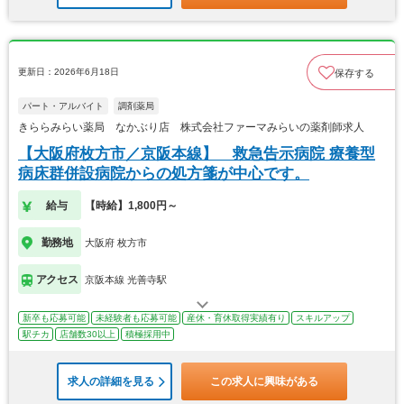
更新日：2026年6月18日
保存する
パート・アルバイト
調剤薬局
きららみらい薬局 なかぶり店 株式会社ファーマみらいの薬剤師求人
【大阪府枚方市／京阪本線】 救急告示病院 療養型
病床群併設病院からの処方箋が中心です。
給与
【時給】1,800円～
勤務地
大阪府 枚方市
アクセス
京阪本線 光善寺駅
新卒も応募可能
未経験者も応募可能
産休・育休取得実績有り
スキルアップ
駅チカ
店舗数30以上
積極採用中
求人の詳細を見る
この求人に興味がある