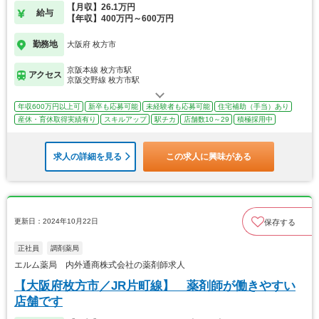
【月収】26.1万円
給与
【年収】400万円～600万円
勤務地
大阪府 枚方市
京阪本線 枚方市駅
アクセス
京阪交野線 枚方市駅
年収600万円以上可
新卒も応募可能
未経験者も応募可能
住宅補助（手当）あり
産休・育休取得実績有り
スキルアップ
駅チカ
店舗数10～29
積極採用中
求人の詳細を見る
この求人に興味がある
更新日：2024年10月22日
保存する
正社員
調剤薬局
エルム薬局 内外通商株式会社の薬剤師求人
【大阪府枚方市／JR片町線】 薬剤師が働きやすい
店舗です