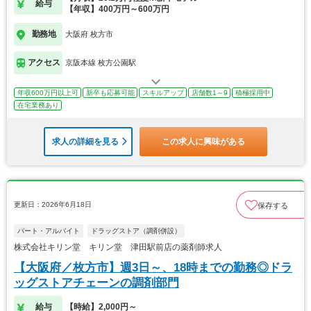
給与
【年収】400万円～600万円
勤務地
大阪府 枚方市
アクセス
京阪本線 枚方公園駅
年収600万円以上可
新卒も応募可能
スキルアップ
店舗数1～9
積極採用中
在宅業務あり
求人の詳細を見る
この求人に興味がある
更新日：2026年6月18日
保存する
パート・アルバイト
ドラッグストア（調剤併設）
株式会社キリン堂 キリン堂 津田駅前店の薬剤師求人
【大阪府／枚方市】週3日～、18時までの勤務◎ドラ
ッグストアチェーンの調剤部門
給与
【時給】2,000円～