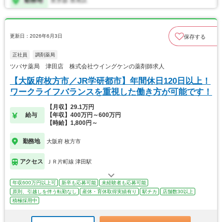
更新日：2026年6月3日
保存する
正社員
調剤薬局
ツバサ薬局 津田店 株式会社ウイングケンの薬剤師求人
【大阪府枚方市／JR学研都市】年間休日120日以上！
ワークライフバランスを重視した働き方が可能です！
【月収】29.1万円
給与
【年収】400万円～600万円
【時給】1,800円～
勤務地
大阪府 枚方市
アクセス
ＪＲ片町線 津田駅
年収600万円以上可
新卒も応募可能
未経験者も応募可能
原則、引越しを伴う転勤なし
産休・育休取得実績有り
駅チカ
店舗数30以上
積極採用中