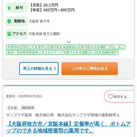
【月収】26.1万円
給与
【年収】400万円～600万円
勤務地
大阪府 枚方市
アクセス
京阪本線 枚方公園駅
年収600万円以上可
新卒も応募可能
未経験者も応募可能
住宅補助（手当）あり
産休・育休取得実績有り
スキルアップ
駅チカ
店舗数10～29
積極採用中
求人の詳細を見る
この求人に興味がある
更新日：2025年10月28日
保存する
正社員
調剤薬局
サンプラザ薬局 枚方南口局 株式会社サンプラザ加地の薬剤師求人
【大阪府枚方市／京阪本線】定着率が高く、ボトムア
ップのできる地域密着型の薬局です。