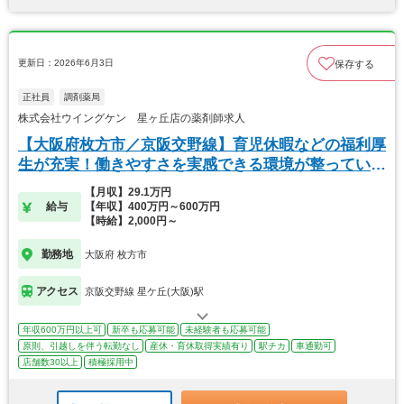
更新日：2026年6月3日
保存する
正社員
調剤薬局
株式会社ウイングケン 星ヶ丘店の薬剤師求人
【大阪府枚方市／京阪交野線】育児休暇などの福利厚
生が充実！働きやすさを実感できる環境が整っていま
す。
【月収】29.1万円
給与
【年収】400万円～600万円
【時給】2,000円～
勤務地
大阪府 枚方市
アクセス
京阪交野線 星ケ丘(大阪)駅
年収600万円以上可
新卒も応募可能
未経験者も応募可能
原則、引越しを伴う転勤なし
産休・育休取得実績有り
駅チカ
車通勤可
店舗数30以上
積極採用中