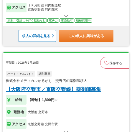
ＪＲ片町線 河内磐船駅
アクセス
京阪交野線 河内森駅
原則、引越しを伴う転勤なし
駅チカ
車通勤可
積極採用中
求人の詳細を見る
この求人に興味がある
更新日：2026年6月18日
保存する
パート・アルバイト
調剤薬局
株式会社メディカルかるがも 交野店の薬剤師求人
【大阪府交野市／京阪交野線】薬剤師募集
給与
【時給】1,800円～
勤務地
大阪府 交野市
アクセス
京阪交野線 交野市駅