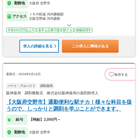
勤務地
大阪府 交野市
ＪＲ片町線 河内磐船駅
アクセス
京阪交野線 河内森駅
年収400万円以上可
新卒も応募可能
駅チカ
積極採用中
求人の詳細を見る
この求人に興味がある
更新日：2024年6月14日
保存する
パート・アルバイト
調剤薬局
阪神薬局 調剤磐船店 株式会社阪神薬局の薬剤師求人
【大阪府交野市】通勤便利な駅チカ！様々な科目を扱
うので、しっかりと調剤を学ぶことができます。
給与
【時給】2,000円～
勤務地
大阪府 交野市