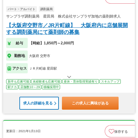
パート・アルバイト
調剤薬局
サンプラザ調剤薬局 星田局 株式会社サンプラザ加地の薬剤師求人
【大阪府交野市／JR片町線】 大阪府内に店舗展開
する調剤薬局にて薬剤師の募集
給与
【時給】1,850円～2,000円
勤務地
大阪府 交野市
アクセス
ＪＲ片町線 星田駅
新卒も応募可能
未経験者も応募可能
産休・育休取得実績有り
スキルアップ
駅チカ
店舗数10～29
積極採用中
求人の詳細を見る
この求人に興味がある
更新日：2021年1月13日
保存する