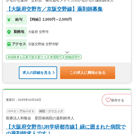
かるがも薬局 交野店 株式会社メディカルかるがもの薬剤師求人
【大阪府交野市／京阪交野線】薬剤師募集
給与
【時給】2,000円～2,500円
勤務地
大阪府 交野市
アクセス
京阪交野線 交野市駅
未経験者も応募可能
駅チカ
車通勤可
積極採用中
求人の詳細を見る
この求人に興味がある
更新日：2025年10月16日
保存する
パート・アルバイト
病院・クリニック
医療法人和敬会 星田南病院の薬剤師求人
【大阪府交野市/JR学研都市線】緑に囲まれた病院で
の薬剤師求人です！