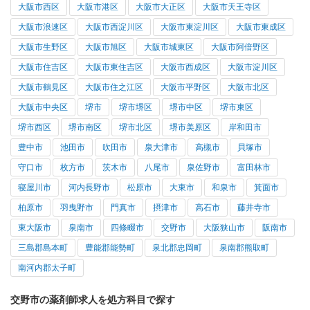
大阪市西区
大阪市港区
大阪市大正区
大阪市天王寺区
大阪市浪速区
大阪市西淀川区
大阪市東淀川区
大阪市東成区
大阪市生野区
大阪市旭区
大阪市城東区
大阪市阿倍野区
大阪市住吉区
大阪市東住吉区
大阪市西成区
大阪市淀川区
大阪市鶴見区
大阪市住之江区
大阪市平野区
大阪市北区
大阪市中央区
堺市
堺市堺区
堺市中区
堺市東区
堺市西区
堺市南区
堺市北区
堺市美原区
岸和田市
豊中市
池田市
吹田市
泉大津市
高槻市
貝塚市
守口市
枚方市
茨木市
八尾市
泉佐野市
富田林市
寝屋川市
河内長野市
松原市
大東市
和泉市
箕面市
柏原市
羽曳野市
門真市
摂津市
高石市
藤井寺市
東大阪市
泉南市
四條畷市
交野市
大阪狭山市
阪南市
三島郡島本町
豊能郡能勢町
泉北郡忠岡町
泉南郡熊取町
南河内郡太子町
交野市の薬剤師求人を処方科目で探す