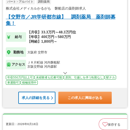
パート・アルバイト
調剤薬局
株式会社メディカルかるがも 磐船店の薬剤師求人
【交野市／JR学研都市線】 調剤薬局 薬剤師募
集！
【月収】33.3万円～48.3万円位
給与
【年収】400万円～580万円
【時給】1,800円～
勤務地
大阪府 交野市
ＪＲ片町線 河内磐船駅
アクセス
京阪交野線 河内森駅
年収550万円以上可
未経験者も応募可能
原則、引越しを伴う転勤なし
駅チカ
車通勤可
積極採用中
求人の詳細を見る
この求人に興味がある
更新日：2026年6月18日
保存する