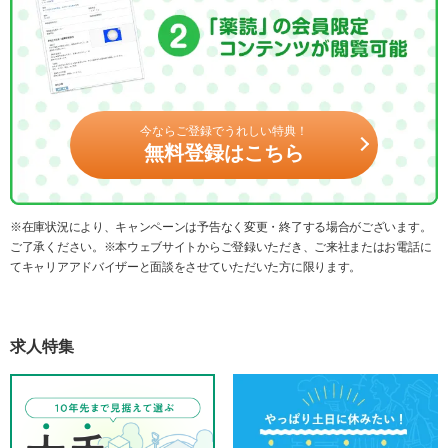
今ならご登録でうれしい特典！
無料登録はこちら
※在庫状況により、キャンペーンは予告なく変更・終了する場合がございます。
ご了承ください。※本ウェブサイトからご登録いただき、ご来社またはお電話に
てキャリアアドバイザーと面談をさせていただいた方に限ります。
求人特集