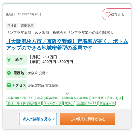
更新日：2025年10月28日
保存する
正社員
調剤薬局
サンプラザ薬局 宮之阪局 株式会社サンプラザ加地の薬剤師求人
【大阪府枚方市／京阪交野線】定着率が高く、ボトム
アップのできる地域密着型の薬局です。
【月収】26.1万円
給与
【年収】400万円～600万円
勤務地
大阪府 交野市
アクセス
京阪交野線 宮之阪駅
年収600万円以上可
新卒も応募可能
未経験者も応募可能
住宅補助（手当）あり
産休・育休取得実績有り
スキルアップ
駅チカ
店舗数10～29
積極採用中
求人の詳細を見る
この求人に興味がある