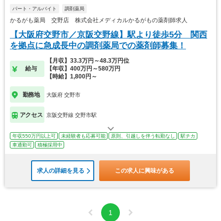
パート・アルバイト
調剤薬局
かるがも薬局 交野店 株式会社メディカルかるがもの薬剤師求人
【大阪府交野市／京阪交野線】駅より徒歩5分 関西
を拠点に急成長中の調剤薬局での薬剤師募集！
【月収】33.3万円～48.3万円位
給与
【年収】400万円～580万円
【時給】1,800円～
勤務地
大阪府 交野市
アクセス
京阪交野線 交野市駅
年収550万円以上可
未経験者も応募可能
原則、引越しを伴う転勤なし
駅チカ
車通勤可
積極採用中
求人の詳細を見る
この求人に興味がある
1