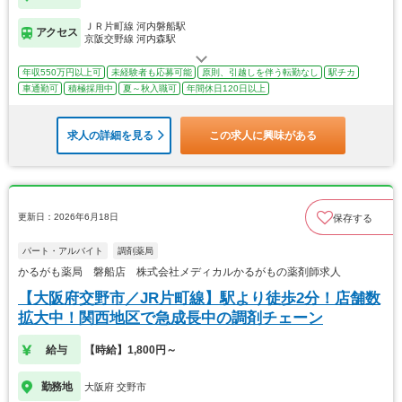
ＪＲ片町線 河内磐船駅
アクセス
京阪交野線 河内森駅
年収550万円以上可
未経験者も応募可能
原則、引越しを伴う転勤なし
駅チカ
車通勤可
積極採用中
夏～秋入職可
年間休日120日以上
求人の詳細を見る
この求人に興味がある
更新日：2026年6月18日
保存する
パート・アルバイト
調剤薬局
かるがも薬局 磐船店 株式会社メディカルかるがもの薬剤師求人
【大阪府交野市／JR片町線】駅より徒歩2分！店舗数
拡大中！関西地区で急成長中の調剤チェーン
給与
【時給】1,800円～
勤務地
大阪府 交野市