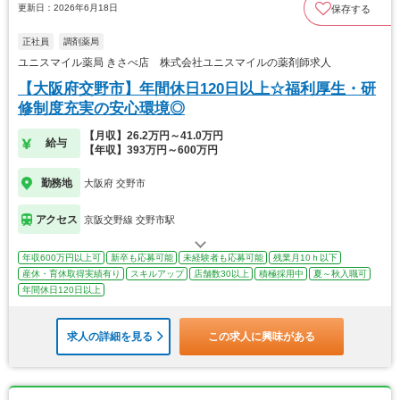
更新日：2026年6月18日
保存する
正社員
調剤薬局
ユニスマイル薬局 きさべ店 株式会社ユニスマイルの薬剤師求人
【大阪府交野市】年間休日120日以上☆福利厚生・研
修制度充実の安心環境◎
【月収】26.2万円～41.0万円
給与
【年収】393万円～600万円
勤務地
大阪府 交野市
アクセス
京阪交野線 交野市駅
年収600万円以上可
新卒も応募可能
未経験者も応募可能
残業月10ｈ以下
産休・育休取得実績有り
スキルアップ
店舗数30以上
積極採用中
夏～秋入職可
年間休日120日以上
求人の詳細を見る
この求人に興味がある