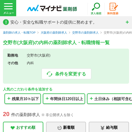
!
安心・安全な転職サポートの提供に努めます。
薬剤師の求人・転職TOP
大阪府の薬剤師求人
交野市の薬剤師求人
交野市(大阪府)の内
交野市(大阪府)の内科の薬剤師求人・転職情報一覧
勤務地
交野市(大阪府)
その他
内科
条件を変更する
人気のこだわり条件を追加する
残業月10ｈ以下
年間休日120日以上
土日休み（相談可含
20
件の薬剤師求人
※ 非公開求人を除く
おすすめ順
新着順
給与順