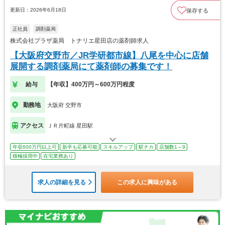
更新日：2026年6月18日
保存する
正社員
調剤薬局
株式会社プラザ薬局 トナリエ星田店の薬剤師求人
【大阪府交野市／JR学研都市線】八尾を中心に店舗
展開する調剤薬局にて薬剤師の募集です！
給与
【年収】400万円～600万円程度
勤務地
大阪府 交野市
アクセス
ＪＲ片町線 星田駅
年収600万円以上可
新卒も応募可能
スキルアップ
駅チカ
店舗数1～9
積極採用中
在宅業務あり
求人の詳細を見る
この求人に興味がある