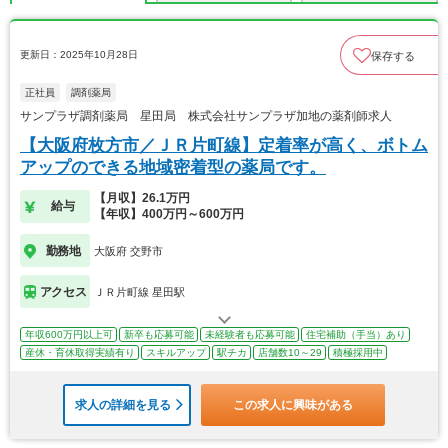
更新日：2025年10月28日
保存する
正社員
調剤薬局
サンプラザ調剤薬局 星田局 株式会社サンプラザ加地の薬剤師求人
【大阪府枚方市／ＪＲ片町線】定着率が高く、ボトム
アップのできる地域密着型の薬局です。
【月収】26.1万円
給与
【年収】400万円～600万円
勤務地
大阪府 交野市
アクセス
ＪＲ片町線 星田駅
年収600万円以上可
新卒も応募可能
未経験者も応募可能
住宅補助（手当）あり
産休・育休取得実績有り
スキルアップ
駅チカ
店舗数10～29
積極採用中
求人の詳細を見る
この求人に興味がある