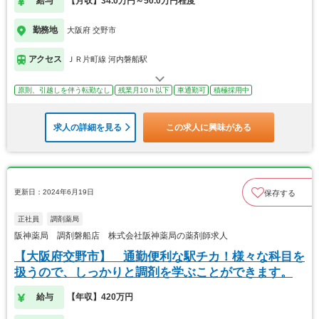
給与
【月収】34.0万円～50.0万円程度
勤務地
大阪府 交野市
アクセス
ＪＲ片町線 河内磐船駅
原則、引越しを伴う転勤なし
残業月10ｈ以下
車通勤可
積極採用中
求人の詳細を見る
この求人に興味がある
更新日：2024年6月19日
保存する
正社員
調剤薬局
阪神薬局 調剤磐船店 株式会社阪神薬局の薬剤師求人
【大阪府交野市】 通勤便利な駅チカ！様々な科目を
扱うので、しっかりと調剤を学ぶことができます。
給与
【年収】420万円