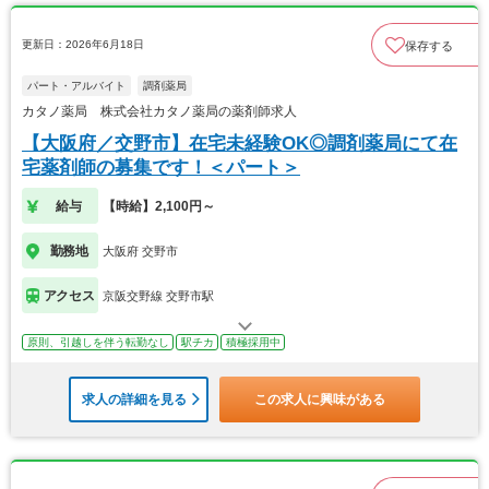
更新日：2026年6月18日
保存する
パート・アルバイト
調剤薬局
カタノ薬局 株式会社カタノ薬局の薬剤師求人
【大阪府／交野市】在宅未経験OK◎調剤薬局にて在
宅薬剤師の募集です！＜パート＞
給与
【時給】2,100円～
勤務地
大阪府 交野市
アクセス
京阪交野線 交野市駅
原則、引越しを伴う転勤なし
駅チカ
積極採用中
求人の詳細を見る
この求人に興味がある