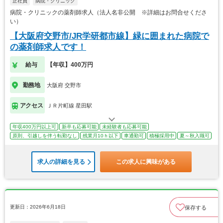
正社員
病院・クリニック
病院・クリニックの薬剤師求人（法人名非公開 ※詳細はお問合せくださ
い）
【大阪府交野市/JR学研都市線】緑に囲まれた病院で
の薬剤師求人です！
給与
【年収】400万円
勤務地
大阪府 交野市
アクセス
ＪＲ片町線 星田駅
年収400万円以上可
新卒も応募可能
未経験者も応募可能
原則、引越しを伴う転勤なし
残業月10ｈ以下
車通勤可
積極採用中
夏～秋入職可
求人の詳細を見る
この求人に興味がある
更新日：2026年6月18日
保存する