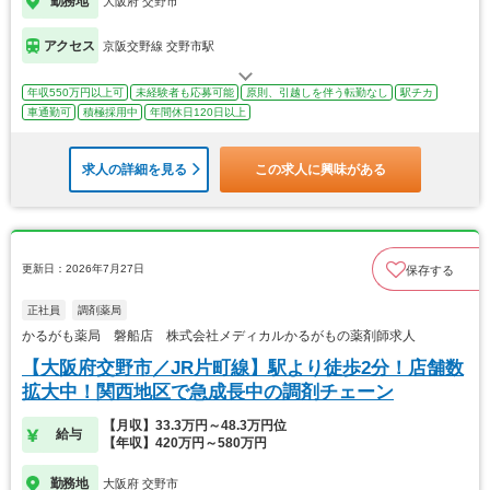
勤務地
大阪府 交野市
アクセス
京阪交野線 交野市駅
年収550万円以上可
未経験者も応募可能
原則、引越しを伴う転勤なし
駅チカ
車通勤可
積極採用中
年間休日120日以上
求人の詳細を見る
この求人に興味がある
更新日：2026年7月27日
保存する
正社員
調剤薬局
かるがも薬局 磐船店 株式会社メディカルかるがもの薬剤師求人
【大阪府交野市／JR片町線】駅より徒歩2分！店舗数
拡大中！関西地区で急成長中の調剤チェーン
【月収】33.3万円～48.3万円位
給与
【年収】420万円～580万円
勤務地
大阪府 交野市