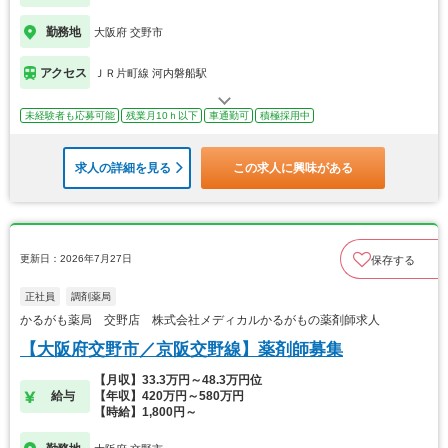
勤務地
大阪府 交野市
アクセス
ＪＲ片町線 河内磐船駅
未経験者も応募可能
残業月10ｈ以下
車通勤可
積極採用中
求人の詳細を見る
この求人に興味がある
更新日：2026年7月27日
保存する
正社員
調剤薬局
かるがも薬局 交野店 株式会社メディカルかるがもの薬剤師求人
【大阪府交野市／京阪交野線】薬剤師募集
【月収】33.3万円～48.3万円位
給与
【年収】420万円～580万円
【時給】1,800円～