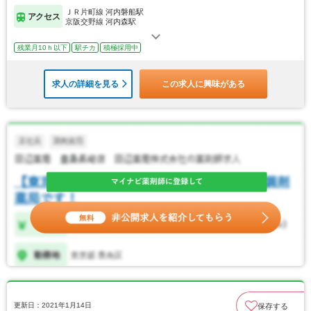
ＪＲ片町線 河内磐船駅
アクセス
京阪交野線 河内森駅
残業月10ｈ以下
駅チカ
積極採用中
求人の詳細を見る
この求人に興味がある
更新日：2021年1月14日
保存する