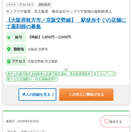
パート・アルバイト
調剤薬局
サンプラザ薬局 宮之阪局 株式会社サンプラザ加地の薬剤師求人
【大阪府枚方市／京阪交野線】 駅徒歩すぐの店舗に
て薬剤師の募集
給与
【時給】1,850円～2,000円
勤務地
大阪府 交野市
アクセス
京阪交野線 宮之阪駅
新卒も応募可能
未経験者も応募可能
産休・育休取得実績有り
スキルアップ
駅チカ
店舗数10～29
積極採用中
求人の詳細を見る
この求人に興味がある
更新日：2026年5月26日
保存する