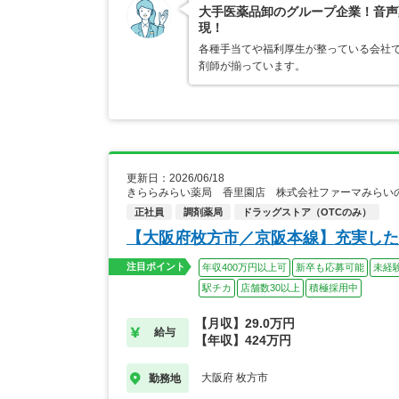
大手医薬品卸のグループ企業！音声
現！
各種手当てや福利厚生が整っている会社
剤師が揃っています。
更新日：2026/06/18
きららみらい薬局 香里園店 株式会社ファーマみらい
正社員
調剤薬局
ドラッグストア（OTCのみ）
【大阪府枚方市／京阪本線】充実した
注目ポイント
年収400万円以上可
新卒も応募可能
未経
駅チカ
店舗数30以上
積極採用中
【月収】29.0万円
給与
【年収】424万円
大阪府 枚方市
勤務地