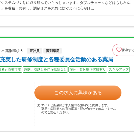
てシステムづくりに取り組んでいらっしゃいます。ダブルチェックなどはもちろん、
タ」を蓄積・共有し、調剤ミスを未然に防ぐように心がけ…
保存す
いの薬剤師求人
正社員
調剤薬局
充実した研修制度と各種委員会活動のある薬局
験者も応募可能
原則、引越しを伴う転勤なし
産休・育休取得実績有り
スキルアップ
この求人に興味がある
マイナビ薬剤師が求人情報を無料でご提供します。
薬局・病院等への直接応募・問い合わせではありません
のでご安心ください。