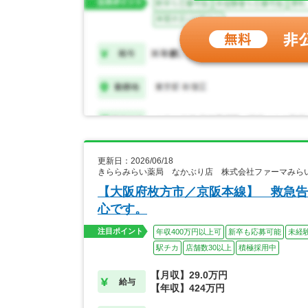
更新日：2026/06/18
きららみらい薬局 なかぶり店 株式会社ファーマみら
【大阪府枚方市／京阪本線】 救急告
心です。
注目ポイント
年収400万円以上可
新卒も応募可能
未経
駅チカ
店舗数30以上
積極採用中
【月収】29.0万円
給与
【年収】424万円