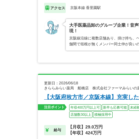
京阪本線 香里園駅
アクセス
大手医薬品卸のグループ企業！音声
現！
京阪線沿線に複数店舗あり、掛け持ち、
舗間で垣根が無くメンバー同士仲が良いの
更新日：2026/06/18
きららみらい薬局 船橋店 株式会社ファーマみらいの
【大阪府枚方市／京阪本線】充実した
注目ポイント
年収400万円以上可
新卒も応募可能
未経
店舗数30以上
積極採用中
【月収】29.0万円
給与
【年収】424万円