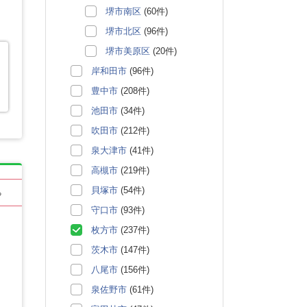
堺市南区
(60件)
堺市北区
(96件)
堺市美原区
(20件)
岸和田市
(96件)
豊中市
(208件)
池田市
(34件)
吹田市
(212件)
泉大津市
(41件)
高槻市
(219件)
貝塚市
(54件)
る
守口市
(93件)
枚方市
(237件)
茨木市
(147件)
八尾市
(156件)
泉佐野市
(61件)