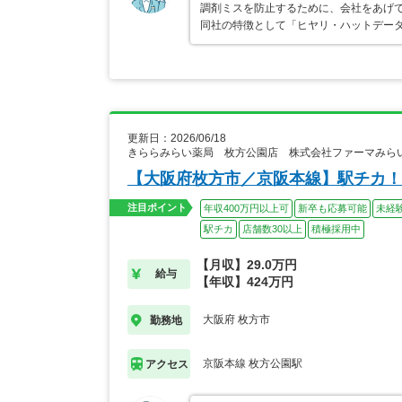
調剤ミスを防止するために、会社をあげ
同社の特徴として「ヒヤリ・ハットデー
更新日：2026/06/18
きららみらい薬局 枚方公園店 株式会社ファーマみら
【大阪府枚方市／京阪本線】駅チカ！
注目ポイント
年収400万円以上可
新卒も応募可能
未経
駅チカ
店舗数30以上
積極採用中
【月収】29.0万円
給与
【年収】424万円
大阪府 枚方市
勤務地
京阪本線 枚方公園駅
アクセス