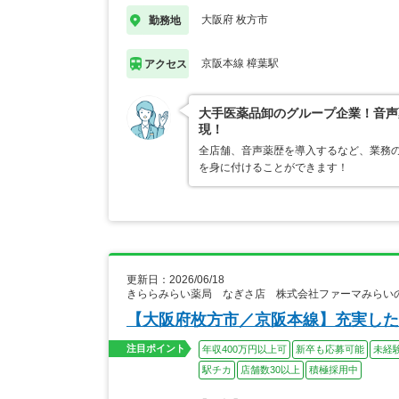
大阪府 枚方市
勤務地
京阪本線 樟葉駅
アクセス
大手医薬品卸のグループ企業！音声
現！
全店舗、音声薬歴を導入するなど、業務
を身に付けることができます！
更新日：2026/06/18
きららみらい薬局 なぎさ店 株式会社ファーマみらい
【大阪府枚方市／京阪本線】充実し
注目ポイント
年収400万円以上可
新卒も応募可能
未経
駅チカ
店舗数30以上
積極採用中