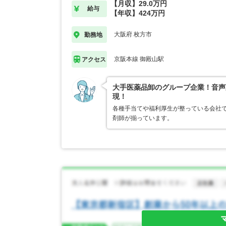
【月収】29.0万円
給与
【年収】424万円
大阪府 枚方市
勤務地
京阪本線 御殿山駅
アクセス
大手医薬品卸のグループ企業！音声
現！
各種手当てや福利厚生が整っている会社
剤師が揃っています。