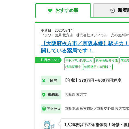
おすすめ順
新着
更新日：2026/07/14
フラワー薬局 枚方店 株式会社メディカル一光の薬剤師
【大阪府枚方市／京阪本線】駅チカ！
開している薬局です！
注目ポイント
年収600万円以上可
新卒も応募可能
未経
積極採用中
年間休日120日以上
【年収】370万円～600万円程度
給与
大阪府 枚方市
勤務地
京阪本線 枚方市駅／京阪交野線 枚方市駅
アクセス
1人20枚以下の余裕体制！研修・