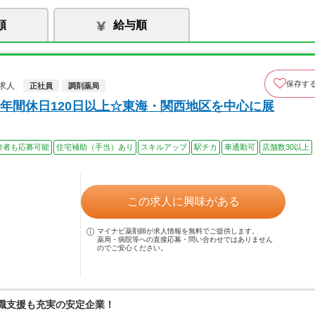
順
給与順
保存す
求人
正社員
調剤薬局
年間休日120日以上☆東海・関西地区を中心に展
験者も応募可能
住宅補助（手当）あり
スキルアップ
駅チカ
車通勤可
店舗数30以上
この求人に興味がある
マイナビ薬剤師が求人情報を無料でご提供します。
薬局・病院等への直接応募・問い合わせではありません
のでご安心ください。
復職支援も充実の安定企業！