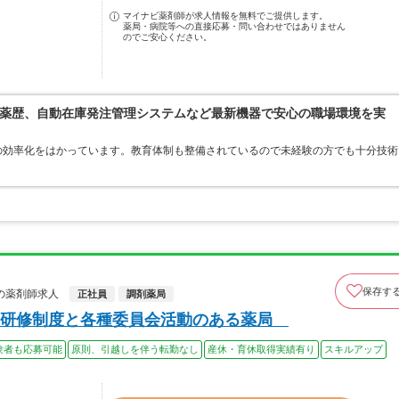
マイナビ薬剤師が求人情報を無料でご提供します。
薬局・病院等への直接応募・問い合わせではありません
のでご安心ください。
薬歴、自動在庫発注管理システムなど最新機器で安心の職場環境を実
の効率化をはかっています。教育体制も整備されているので未経験の方でも十分技術
保存す
の薬剤師求人
正社員
調剤薬局
た研修制度と各種委員会活動のある薬局
験者も応募可能
原則、引越しを伴う転勤なし
産休・育休取得実績有り
スキルアップ