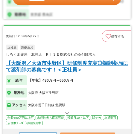
更新日：2026年5月27日
保存する
正社員
調剤薬局
しろくま薬局 北巽店 ＲＩＳＥ株式会社の薬剤師求人
【大阪府／大阪市生野区】研修制度充実◎調剤薬局に
て薬剤師の募集です！＜正社員＞
給与
【年収】480万円～650万円
勤務地
大阪府 大阪市生野区
アクセス
大阪市営千日前線 北巽駅
年収650万円以上可
未経験者も応募可能
残業月10ｈ以下
駅チカ
車通勤可
店舗数1～9
積極採用中