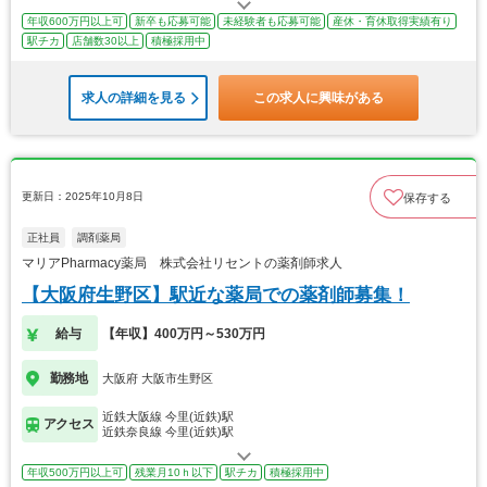
年収600万円以上可
新卒も応募可能
未経験者も応募可能
産休・育休取得実績有り
駅チカ
店舗数30以上
積極採用中
求人の詳細を見る
この求人に興味がある
更新日：2025年10月8日
保存する
正社員
調剤薬局
マリアPharmacy薬局 株式会社リセントの薬剤師求人
【大阪府生野区】駅近な薬局での薬剤師募集！
給与
【年収】400万円～530万円
勤務地
大阪府 大阪市生野区
近鉄大阪線 今里(近鉄)駅
アクセス
近鉄奈良線 今里(近鉄)駅
年収500万円以上可
残業月10ｈ以下
駅チカ
積極採用中