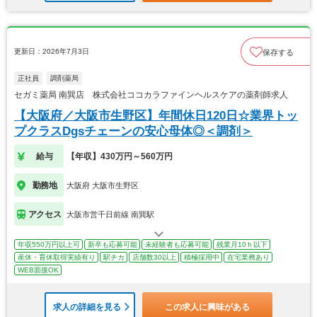
更新日：2026年7月3日
保存する
正社員
調剤薬局
セガミ薬局 南巽店 株式会社ココカラファインヘルスケアの薬剤師求人
【大阪府／大阪市生野区】年間休日120日☆業界トッ
プクラスDgsチェーンの安心母体◎＜調剤＞
給与
【年収】430万円～560万円
勤務地
大阪府 大阪市生野区
アクセス
大阪市営千日前線 南巽駅
年収550万円以上可
新卒も応募可能
未経験者も応募可能
残業月10ｈ以下
産休・育休取得実績有り
駅チカ
店舗数30以上
積極採用中
在宅業務あり
WEB面接OK
求人の詳細を見る
この求人に興味がある