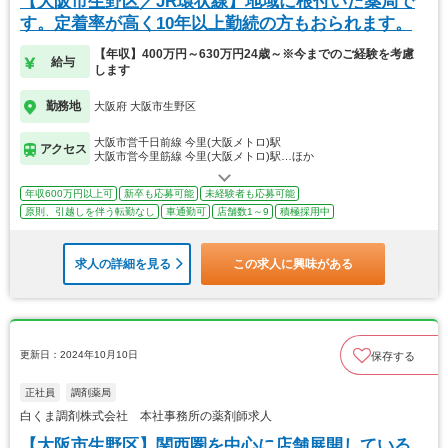
【大阪市生野区／JR環状線】地域に根付いた薬局で
す。定着率が高く10年以上勤続の方もおられます。
【年収】400万円～630万円24歳～※今までのご経験を考慮
給与
します
勤務地
大阪府 大阪市生野区
大阪市営千日前線 今里(大阪メトロ)駅
アクセス
大阪市営今里筋線 今里(大阪メトロ)駅…ほか
年収600万円以上可
新卒も応募可能
未経験者も応募可能
原則、引越しを伴う転勤なし
車通勤可
店舗数1～9
積極採用中
求人の詳細を見る
この求人に興味がある
更新日：2024年10月10日
保存する
正社員
調剤薬局
白くま調剤株式会社 本社事務所の薬剤師求人
【大阪市生野区】関西圏を中心に店舗展開している、