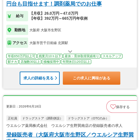
円台も目指せます！調剤薬局でのお仕事
【月収】26.0万円～47.0万円
給与
【年収】392万円～665万円年収例
勤務地
大阪府 大阪市生野区
アクセス
大阪市営千日前線 北巽駅
年収650万円以上可
残業月10ｈ以下
産休・育休取得実績有り
スキルアップ
駅チカ
店舗数30以上
積極採用中
年間休日120日以上
求人の詳細を見る
この求人に興味がある
更新日：2026年6月18日
保存する
正社員
ドラッグストア（調剤併設）
ドラッグストア（OTCのみ）
ウエルシア薬局株式会社 ウエルシア生野巽南店の登録販売者の求人
登録販売者（大阪府大阪市生野区／ウエルシア生野巽