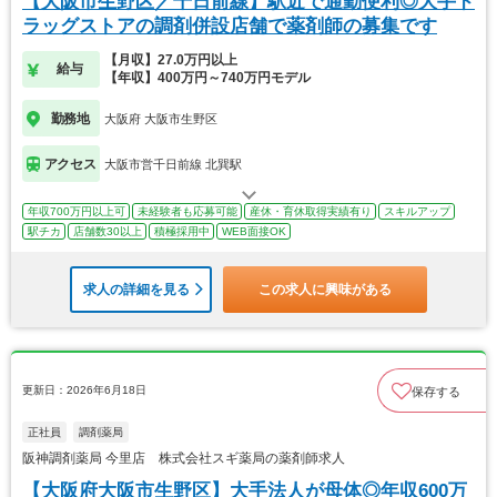
【大阪市生野区／千日前線】駅近で通勤便利◎大手ド
ラッグストアの調剤併設店舗で薬剤師の募集です
【月収】27.0万円以上
給与
【年収】400万円～740万円モデル
勤務地
大阪府 大阪市生野区
アクセス
大阪市営千日前線 北巽駅
年収700万円以上可
未経験者も応募可能
産休・育休取得実績有り
スキルアップ
駅チカ
店舗数30以上
積極採用中
WEB面接OK
求人の詳細を見る
この求人に興味がある
更新日：2026年6月18日
保存する
正社員
調剤薬局
阪神調剤薬局 今里店 株式会社スギ薬局の薬剤師求人
【大阪府大阪市生野区】大手法人が母体◎年収600万