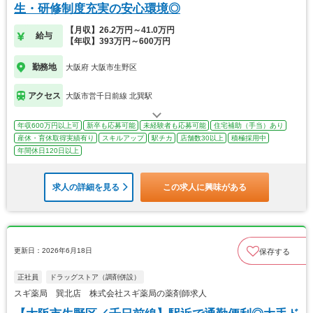
生・研修制度充実の安心環境◎
【月収】26.2万円～41.0万円
給与
【年収】393万円～600万円
勤務地
大阪府 大阪市生野区
アクセス
大阪市営千日前線 北巽駅
年収600万円以上可
新卒も応募可能
未経験者も応募可能
住宅補助（手当）あり
産休・育休取得実績有り
スキルアップ
駅チカ
店舗数30以上
積極採用中
年間休日120日以上
求人の詳細を見る
この求人に興味がある
更新日：2026年6月18日
保存する
正社員
ドラッグストア（調剤併設）
スギ薬局 巽北店 株式会社スギ薬局の薬剤師求人