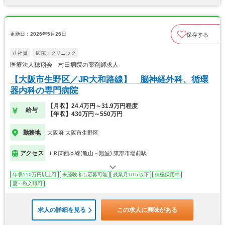
更新日：2026年5月26日
保存する
正社員
病院・クリニック
医療法人穂翔会 村田病院の薬剤師求人
【大阪市生野区／JR大和路線】 脳神経外科、循環
器内科の専門病院
【月収】24.4万円～31.9万円程度
給与
【年収】430万円～550万円
勤務地
大阪府 大阪市生野区
アクセス
ＪＲ関西本線(亀山－難波) 東部市場前駅
年収550万円以上可
未経験者も応募可能
残業月10ｈ以下
積極採用中
夏～秋入職可
求人の詳細を見る
この求人に興味がある