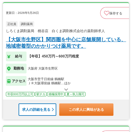
更新日：2026年5月26日
保存する
正社員
調剤薬局
しろくま調剤薬局 桃谷店 白くま調剤株式会社の薬剤師求人
【大阪市生野区】関西圏を中心に店舗展開している、
地域密着型のかかりつけ薬局です。
給与
【年収】450万円～600万円程度
勤務地
大阪府 大阪市生野区
大阪市営千日前線 鶴橋駅
アクセス
ＪＲ大阪環状線 鶴橋駅…ほか
年収600万円以上可
駅チカ
積極採用中
夏～秋入職可
求人の詳細を見る
この求人に興味がある