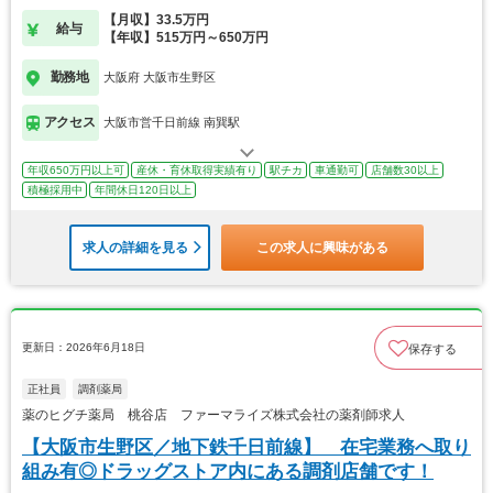
【月収】33.5万円
給与
【年収】515万円～650万円
勤務地
大阪府 大阪市生野区
アクセス
大阪市営千日前線 南巽駅
年収650万円以上可
産休・育休取得実績有り
駅チカ
車通勤可
店舗数30以上
積極採用中
年間休日120日以上
求人の詳細を見る
この求人に興味がある
更新日：2026年6月18日
保存する
正社員
調剤薬局
薬のヒグチ薬局 桃谷店 ファーマライズ株式会社の薬剤師求人
【大阪市生野区／地下鉄千日前線】 在宅業務へ取り
組み有◎ドラッグストア内にある調剤店舗です！