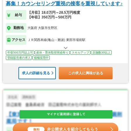
募集！カウンセリング重視の接客を重視しています♪
【月収】18.0万円～28.5万円程度
給与
【年収】350万円～500万円
勤務地
大阪府 大阪市生野区
アクセス
ＪＲ関西本線(亀山－難波) 東部市場前駅
年収500万円以上可
産休・育休取得実績有り
スキルアップ
店舗数30以上
登録販売者の求人
積極採用中
求人の詳細を見る
この求人に興味がある