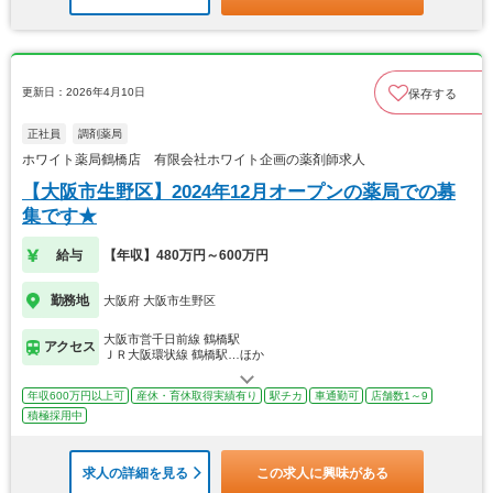
更新日：2026年4月10日
保存する
正社員
調剤薬局
ホワイト薬局鶴橋店 有限会社ホワイト企画の薬剤師求人
【大阪市生野区】2024年12月オープンの薬局での募
集です★
給与
【年収】480万円～600万円
勤務地
大阪府 大阪市生野区
大阪市営千日前線 鶴橋駅
アクセス
ＪＲ大阪環状線 鶴橋駅…ほか
年収600万円以上可
産休・育休取得実績有り
駅チカ
車通勤可
店舗数1～9
積極採用中
求人の詳細を見る
この求人に興味がある