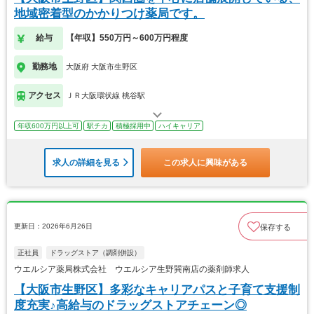
地域密着型のかかりつけ薬局です。
給与
【年収】550万円～600万円程度
勤務地
大阪府 大阪市生野区
アクセス
ＪＲ大阪環状線 桃谷駅
年収600万円以上可
駅チカ
積極採用中
ハイキャリア
求人の詳細を見る
この求人に興味がある
更新日：2026年6月26日
保存する
正社員
ドラッグストア（調剤併設）
ウエルシア薬局株式会社 ウエルシア生野巽南店の薬剤師求人
【大阪市生野区】多彩なキャリアパスと子育て支援制
度充実♪高給与のドラッグストアチェーン◎