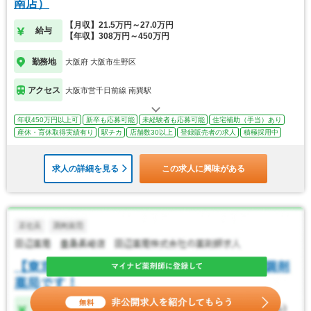
南店）
【月収】21.5万円～27.0万円
給与
【年収】308万円～450万円
勤務地
大阪府 大阪市生野区
アクセス
大阪市営千日前線 南巽駅
年収450万円以上可
新卒も応募可能
未経験者も応募可能
住宅補助（手当）あり
産休・育休取得実績有り
駅チカ
店舗数30以上
登録販売者の求人
積極採用中
求人の詳細を見る
この求人に興味がある