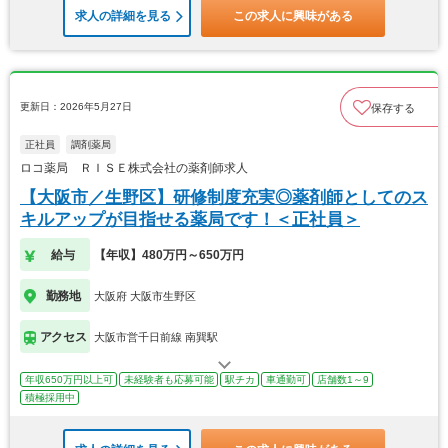
求人の詳細を見る
この求人に興味がある
更新日：2026年5月27日
保存する
正社員
調剤薬局
ロコ薬局 ＲＩＳＥ株式会社の薬剤師求人
【大阪市／生野区】研修制度充実◎薬剤師としてのス
キルアップが目指せる薬局です！＜正社員＞
給与
【年収】480万円～650万円
勤務地
大阪府 大阪市生野区
アクセス
大阪市営千日前線 南巽駅
年収650万円以上可
未経験者も応募可能
駅チカ
車通勤可
店舗数1～9
積極採用中