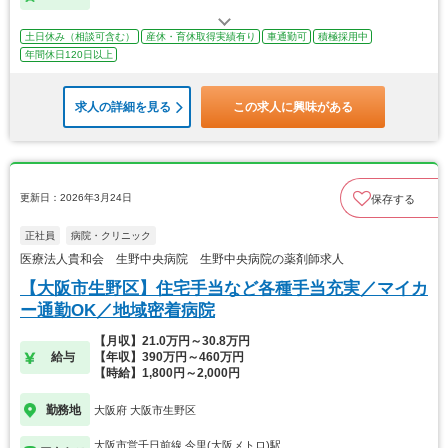
土日休み（相談可含む）
産休・育休取得実績有り
車通勤可
積極採用中
年間休日120日以上
求人の詳細を見る
この求人に興味がある
更新日：2026年3月24日
保存する
正社員
病院・クリニック
医療法人貴和会 生野中央病院 生野中央病院の薬剤師求人
【大阪市生野区】住宅手当など各種手当充実／マイカ
ー通勤OK／地域密着病院
【月収】21.0万円～30.8万円
給与
【年収】390万円～460万円
【時給】1,800円～2,000円
勤務地
大阪府 大阪市生野区
大阪市営千日前線 今里(大阪メトロ)駅