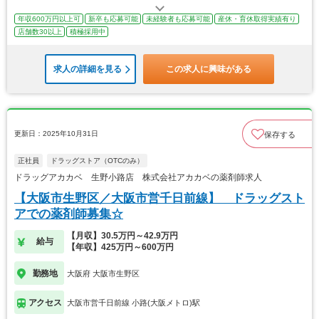
年収600万円以上可
新卒も応募可能
未経験者も応募可能
産休・育休取得実績有り
店舗数30以上
積極採用中
求人の詳細を見る
この求人に興味がある
更新日：2025年10月31日
保存する
正社員
ドラッグストア（OTCのみ）
ドラッグアカカベ 生野小路店 株式会社アカカベの薬剤師求人
【大阪市生野区／大阪市営千日前線】 ドラッグスト
アでの薬剤師募集☆
【月収】30.5万円～42.9万円
給与
【年収】425万円～600万円
勤務地
大阪府 大阪市生野区
アクセス
大阪市営千日前線 小路(大阪メトロ)駅