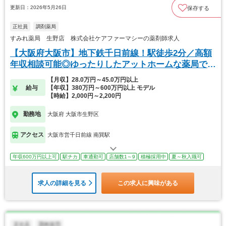
更新日：2026年5月26日
保存する
正社員
調剤薬局
すみれ薬局 生野店 株式会社ケアファーマシーの薬剤師求人
【大阪府大阪市】地下鉄千日前線！駅徒歩2分／高額
年収相談可能◎ゆったりしたアットホームな薬局で
す！
【月収】28.0万円～45.0万円以上
給与
【年収】380万円～600万円以上 モデル
【時給】2,000円～2,200円
勤務地
大阪府 大阪市生野区
アクセス
大阪市営千日前線 南巽駅
年収600万円以上可
駅チカ
車通勤可
店舗数1～9
積極採用中
夏～秋入職可
求人の詳細を見る
この求人に興味がある