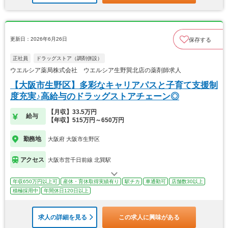
更新日：2026年6月26日
保存する
正社員
ドラッグストア（調剤併設）
ウエルシア薬局株式会社 ウエルシア生野巽北店の薬剤師求人
【大阪市生野区】多彩なキャリアパスと子育て支援制
度充実♪高給与のドラッグストアチェーン◎
【月収】33.5万円
給与
【年収】515万円～650万円
勤務地
大阪府 大阪市生野区
アクセス
大阪市営千日前線 北巽駅
年収650万円以上可
産休・育休取得実績有り
駅チカ
車通勤可
店舗数30以上
積極採用中
年間休日120日以上
求人の詳細を見る
この求人に興味がある