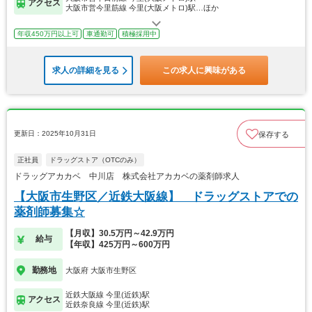
アクセス
大阪市営今里筋線 今里(大阪メトロ)駅…ほか
年収450万円以上可
車通勤可
積極採用中
求人の詳細を見る
この求人に興味がある
更新日：2025年10月31日
保存する
正社員
ドラッグストア（OTCのみ）
ドラッグアカカベ 中川店 株式会社アカカベの薬剤師求人
【大阪市生野区／近鉄大阪線】 ドラッグストアでの
薬剤師募集☆
【月収】30.5万円～42.9万円
給与
【年収】425万円～600万円
勤務地
大阪府 大阪市生野区
近鉄大阪線 今里(近鉄)駅
アクセス
近鉄奈良線 今里(近鉄)駅