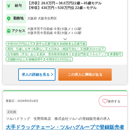
【月収】28.0万円～38.0万円22歳～45歳モデル
給与
【年収】430万円～530万円位 22歳～モデル
勤務地
大阪府 大阪市生野区
大阪市営千日前線 今里(大阪メトロ)駅
アクセス
大阪市営今里筋線 今里(大阪メトロ)駅
年収500万円以上可
新卒も応募可能
未経験者も応募可能
原則、引越しを伴う転勤なし
土日休み（相談可含む）
残業月10ｈ以下
住宅補助（手当）あり
産休・育休取得実績有り
総合門前
スキルアップ
車通勤可
店舗数30以上
積極採用中
年間休日120日以上
求人の詳細を見る
この求人に興味がある
更新日：2026年6月18日
保存する
正社員
ツルハドラッグ 生野田島店 株式会社ツルハの登録販売者の求人
大手ドラッグチェーン・ツルハグループで登録販売者