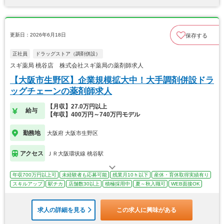
更新日：2026年6月18日
保存する
正社員
ドラッグストア（調剤併設）
スギ薬局 桃谷店 株式会社スギ薬局の薬剤師求人
【大阪市生野区】企業規模拡大中！大手調剤併設ドラ
ッグチェーンの薬剤師求人
【月収】27.0万円以上
給与
【年収】400万円～740万円モデル
勤務地
大阪府 大阪市生野区
アクセス
ＪＲ大阪環状線 桃谷駅
年収700万円以上可
未経験者も応募可能
残業月10ｈ以下
産休・育休取得実績有り
スキルアップ
駅チカ
店舗数30以上
積極採用中
夏～秋入職可
WEB面接OK
求人の詳細を見る
この求人に興味がある