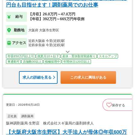
円台も目指せます！調剤薬局でのお仕事
【月収】26.0万円～47.0万円
給与
【年収】392万円～665万円年収例
勤務地
大阪府 大阪市生野区
近鉄大阪線 今里(近鉄)駅
アクセス
近鉄奈良線 今里(近鉄)駅
年収650万円以上可
残業月10ｈ以下
産休・育休取得実績有り
スキルアップ
車通勤可
店舗数30以上
積極採用中
年間休日120日以上
求人の詳細を見る
この求人に興味がある
更新日：2026年6月18日
保存する
正社員
調剤薬局
阪神調剤薬局 生野店 株式会社スギ薬局の薬剤師求人
【大阪府大阪市生野区】大手法人が母体◎年収600万