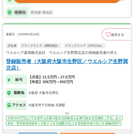
更新日：2026年6月18日
保存する
正社員
ドラッグストア（調剤併設）
ドラッグストア（OTCのみ）
ウエルシア薬局株式会社 ウエルシア生野巽北店の登録販売者の求人
登録販売者（大阪府大阪市生野区／ウエルシア生野巽
北店）
【月収】21.5万円～27.0万円
給与
【年収】308万円～450万円
勤務地
大阪府 大阪市生野区
アクセス
大阪市営千日前線 北巽駅
年収450万円以上可
新卒も応募可能
未経験者も応募可能
住宅補助（手当）あり
産休・育休取得実績有り
駅チカ
店舗数30以上
登録販売者の求人
積極採用中