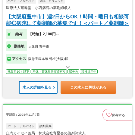
パート・アルバイト
病院・クリニック
医療法人藏春堂 小西病院の薬剤師求人
【大阪府豊中市】週2日からOK！時間・曜日も相談可
能◎病院にて薬剤師の募集です！＜パート／薬剤師＞
給与
【時給】2,100円～
勤務地
大阪府 豊中市
アクセス
阪急宝塚本線 曽根(大阪)駅
残業月10ｈ以下
産休・育休取得実績有り
駅チカ
積極採用中
求人の詳細を見る
この求人に興味がある
更新日：2025年11月7日
保存する
パート・アルバイト
調剤薬局
庄内カイセイ薬局 株式会社育星会の薬剤師求人