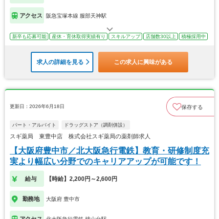
アクセス
阪急宝塚本線 服部天神駅
新卒も応募可能
産休・育休取得実績有り
スキルアップ
店舗数30以上
積極採用中
求人の詳細を見る
この求人に興味がある
更新日：2026年6月18日
保存する
パート・アルバイト
ドラッグストア（調剤併設）
スギ薬局 東豊中店 株式会社スギ薬局の薬剤師求人
【大阪府豊中市／北大阪急行電鉄】教育・研修制度充
実より幅広い分野でのキャリアアップが可能です！
給与
【時給】2,200円～2,600円
勤務地
大阪府 豊中市
アクセス
北大阪急行電鉄 桃山台駅