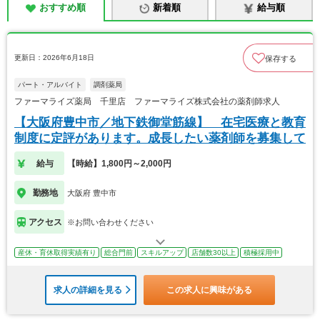
おすすめ順
新着順
給与順
更新日：2026年6月18日
保存する
パート・アルバイト
調剤薬局
ファーマライズ薬局 千里店 ファーマライズ株式会社の薬剤師求人
【大阪府豊中市／地下鉄御堂筋線】 在宅医療と教育
制度に定評があります。成長したい薬剤師を募集して
給与
【時給】1,800円～2,000円
勤務地
大阪府 豊中市
アクセス
※お問い合わせください
産休・育休取得実績有り
総合門前
スキルアップ
店舗数30以上
積極採用中
求人の詳細を見る
この求人に興味がある