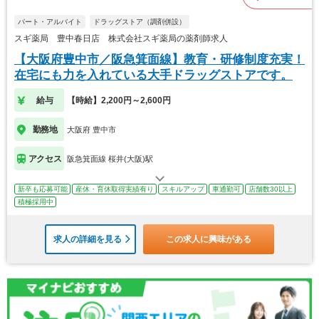
パート・アルバイト
ドラッグストア（調剤併設）
スギ薬局 豊中春日店 株式会社スギ薬局の薬剤師求人
【大阪府豊中市／阪急箕面線】教育・研修制度充実！
在宅にも力を入れている大手ドラッグストアです。
給与
【時給】2,200円～2,600円
勤務地
大阪府 豊中市
アクセス
阪急箕面線 桜井(大阪)駅
新卒も応募可能
産休・育休取得実績有り
スキルアップ
車通勤可
店舗数30以上
積極採用中
求人の詳細を見る
この求人に興味がある