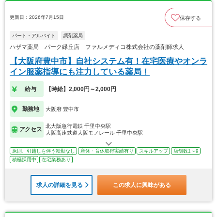
更新日：2026年7月15日
保存する
パート・アルバイト
調剤薬局
ハザマ薬局 パーク緑丘店 ファルメディコ株式会社の薬剤師求人
【大阪府豊中市】自社システム有！在宅医療やオンラ
イン服薬指導にも注力している薬局！
給与
【時給】2,000円～2,000円
勤務地
大阪府 豊中市
北大阪急行電鉄 千里中央駅
アクセス
大阪高速鉄道大阪モノレール 千里中央駅
原則、引越しを伴う転勤なし
産休・育休取得実績有り
スキルアップ
店舗数1～9
積極採用中
在宅業務あり
求人の詳細を見る
この求人に興味がある