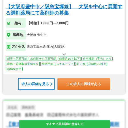
【大阪府豊中市／阪急宝塚線】 大阪を中心に展開す
る調剤薬局にて薬剤師の募集
給与
【時給】1,800円～2,000円
勤務地
大阪府 豊中市
アクセス
阪急宝塚本線 庄内(大阪)駅
新卒も応募可能
未経験者も応募可能
残業月10ｈ以下
住宅補助（手当）あり
産休・育休取得実績有り
総合門前
スキルアップ
駅チカ
店舗数30以上
積極採用中
求人の詳細を見る
この求人に興味がある