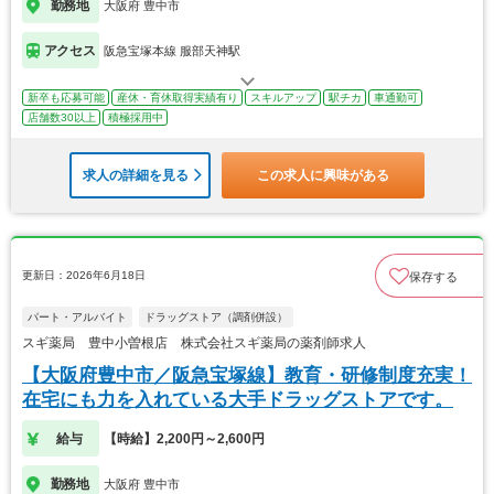
勤務地
大阪府 豊中市
アクセス
阪急宝塚本線 服部天神駅
新卒も応募可能
産休・育休取得実績有り
スキルアップ
駅チカ
車通勤可
店舗数30以上
積極採用中
求人の詳細を見る
この求人に興味がある
更新日：2026年6月18日
保存する
パート・アルバイト
ドラッグストア（調剤併設）
スギ薬局 豊中小曽根店 株式会社スギ薬局の薬剤師求人
【大阪府豊中市／阪急宝塚線】教育・研修制度充実！
在宅にも力を入れている大手ドラッグストアです。
給与
【時給】2,200円～2,600円
勤務地
大阪府 豊中市