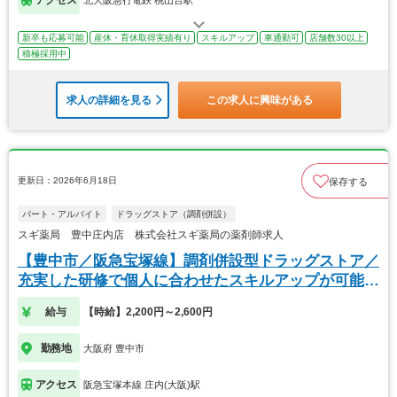
新卒も応募可能
産休・育休取得実績有り
スキルアップ
車通勤可
店舗数30以上
積極採用中
求人の詳細を見る
この求人に興味がある
更新日：2026年6月18日
保存する
パート・アルバイト
ドラッグストア（調剤併設）
スギ薬局 豊中庄内店 株式会社スギ薬局の薬剤師求人
【豊中市／阪急宝塚線】調剤併設型ドラッグストア／
充実した研修で個人に合わせたスキルアップが可能で
す！
給与
【時給】2,200円～2,600円
勤務地
大阪府 豊中市
アクセス
阪急宝塚本線 庄内(大阪)駅