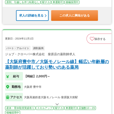
原則、引越しを伴う転勤なし
駅チカ
車通勤可
積極採用中
求人の詳細を見る
この求人に興味がある
更新日：2024年11月1日
保存する
パート・アルバイト
調剤薬局
ジョブ・クローバー株式会社 柴原店の薬剤師求人
【大阪府豊中市／大阪モノレール線】幅広い年齢層の
薬剤師が活躍しており勢いのある薬局
給与
【時給】2,000円～
勤務地
大阪府 豊中市
アクセス
大阪高速鉄道大阪モノレール 柴原阪大前駅
産休・育休取得実績有り
スキルアップ
駅チカ
車通勤可
店舗数10～29
積極採用中