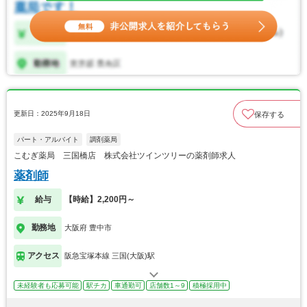
更新日：2025年9月18日
保存する
パート・アルバイト
調剤薬局
こむぎ薬局 三国橋店 株式会社ツインツリーの薬剤師求人
薬剤師
給与
【時給】2,200円～
勤務地
大阪府 豊中市
アクセス
阪急宝塚本線 三国(大阪)駅
未経験者も応募可能
駅チカ
車通勤可
店舗数1～9
積極採用中