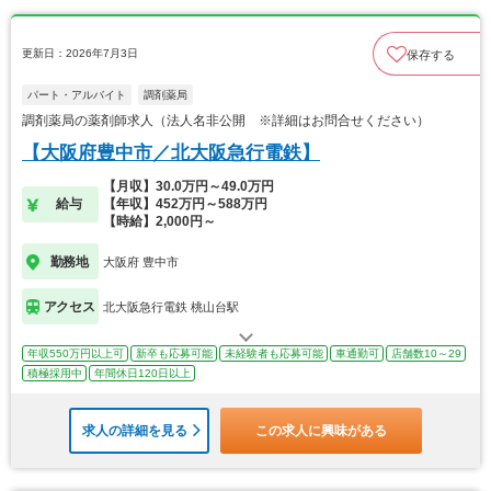
更新日：2026年7月3日
保存する
パート・アルバイト
調剤薬局
調剤薬局の薬剤師求人（法人名非公開 ※詳細はお問合せください）
【大阪府豊中市／北大阪急行電鉄】
【月収】30.0万円～49.0万円
給与
【年収】452万円～588万円
【時給】2,000円～
勤務地
大阪府 豊中市
アクセス
北大阪急行電鉄 桃山台駅
年収550万円以上可
新卒も応募可能
未経験者も応募可能
車通勤可
店舗数10～29
積極採用中
年間休日120日以上
求人の詳細を見る
この求人に興味がある