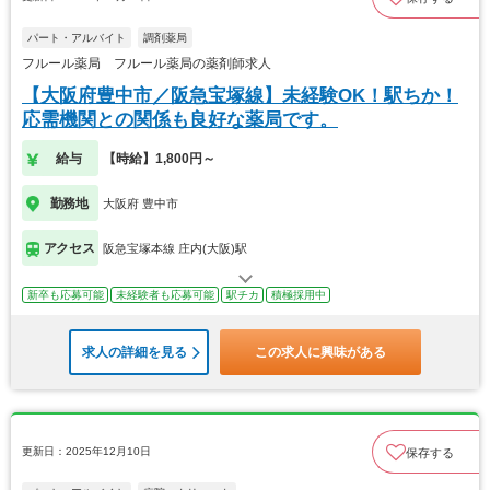
パート・アルバイト
調剤薬局
フルール薬局 フルール薬局の薬剤師求人
【大阪府豊中市／阪急宝塚線】未経験OK！駅ちか！
応需機関との関係も良好な薬局です。
給与
【時給】1,800円～
勤務地
大阪府 豊中市
アクセス
阪急宝塚本線 庄内(大阪)駅
新卒も応募可能
未経験者も応募可能
駅チカ
積極採用中
求人の詳細を見る
この求人に興味がある
更新日：2025年12月10日
保存する