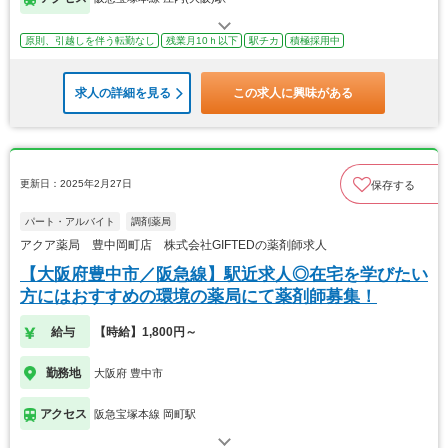
原則、引越しを伴う転勤なし
残業月10ｈ以下
駅チカ
積極採用中
求人の詳細を見る
この求人に興味がある
更新日：2025年2月27日
保存する
パート・アルバイト
調剤薬局
アクア薬局 豊中岡町店 株式会社GIFTEDの薬剤師求人
【大阪府豊中市／阪急線】駅近求人◎在宅を学びたい
方にはおすすめの環境の薬局にて薬剤師募集！
給与
【時給】1,800円～
勤務地
大阪府 豊中市
アクセス
阪急宝塚本線 岡町駅