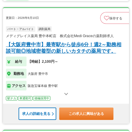
更新日：2026年6月10日
保存する
パート・アルバイト
調剤薬局
メディグレイス薬局 豊中本町店 株式会社Medi Graceの薬剤師求人
【大阪府豊中市】最寄駅から徒歩6分！週2～勤務相
談可能◎地域密着型の新しいカタチの薬局です。
給与
【時給】2,100円～
勤務地
大阪府 豊中市
アクセス
阪急宝塚本線 豊中駅
駅チカ
車通勤可
積極採用中
求人の詳細を見る
この求人に興味がある