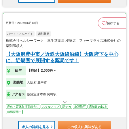
更新日：2026年6月18日
保存する
パート・アルバイト
調剤薬局
株式会社ヘルシーワーク 幸生堂薬局 桜塚店 ファーマライズ株式会社の
薬剤師求人
【大阪府豊中市／近鉄大阪線沿線】大阪府下を中心
に、近畿圏で展開する薬局です！
給与
【時給】2,000円～
勤務地
大阪府 豊中市
アクセス
阪急宝塚本線 岡町駅
産休・育休取得実績有り
スキルアップ
駅チカ
車通勤可
店舗数30以上
積極採用中
求人の詳細を見る
この求人に興味がある