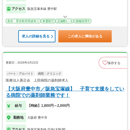
アクセス
阪急宝塚本線 豊中駅
産休・育休取得実績有り
車通勤可
店舗数1～9
積極採用中
求人の詳細を見る
この求人に興味がある
更新日：2026年4月22日
保存する
パート・アルバイト
病院・クリニック
医療法人善正会 上田病院の薬剤師求人
【大阪府豊中市／阪急宝塚線】 子育て支援をしてい
る病院での薬剤師業務です！
給与
【時給】1,800円～2,000円
勤務地
大阪府 豊中市
アクセス
阪急宝塚本線 庄内(大阪)駅