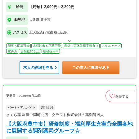
給与
【時給】2,000円～2,200円
勤務地
大阪府 豊中市
アクセス
北大阪急行電鉄 桃山台駅
新卒も応募可能
未経験者も応募可能
産休・育休取得実績有り
スキルアップ
駅チカ
店舗数30以上
積極採用中
求人の詳細を見る
この求人に興味がある
更新日：2026年6月13日
保存する
パート・アルバイト
調剤薬局
さくら薬局 豊中岡町北店 クラフト株式会社の薬剤師求人
【大阪府豊中市】研修制度・福利厚生充実◎全国各地
に展開する調剤薬局グループ☆