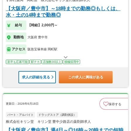
【大阪府／豊中市】～18時までの勤務◎もしくは、
水・土の14時まで勤務◎
給与
【時給】2,000円～
勤務地
大阪府 豊中市
アクセス
阪急宝塚本線 岡町駅
新卒も応募可能
駅チカ
店舗数30以上
積極採用中
求人の詳細を見る
この求人に興味がある
更新日：2026年6月18日
保存する
パート・アルバイト
ドラッグストア（調剤併設）
株式会社キリン堂 キリン堂 豊中少路店の薬剤師求人
【大阪府／豊中市】週4日～◎16時～20時までの短時