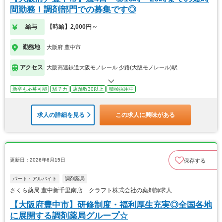
間勤務！調剤部門での募集です◎
給与
【時給】2,000円～
勤務地
大阪府 豊中市
アクセス
大阪高速鉄道大阪モノレール 少路(大阪モノレール)駅
新卒も応募可能
駅チカ
店舗数30以上
積極採用中
求人の詳細を見る
この求人に興味がある
更新日：2026年6月15日
保存する
パート・アルバイト
調剤薬局
さくら薬局 豊中新千里南店 クラフト株式会社の薬剤師求人
【大阪府豊中市】研修制度・福利厚生充実◎全国各地
に展開する調剤薬局グループ☆