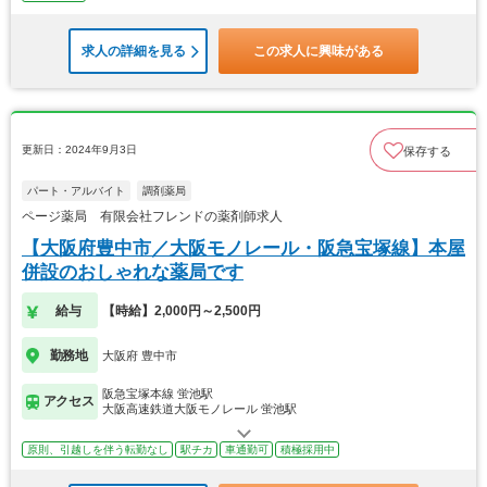
求人の詳細を見る
この求人に興味がある
更新日：2024年9月3日
保存する
パート・アルバイト
調剤薬局
ページ薬局 有限会社フレンドの薬剤師求人
【大阪府豊中市／大阪モノレール・阪急宝塚線】本屋
併設のおしゃれな薬局です
給与
【時給】2,000円～2,500円
勤務地
大阪府 豊中市
阪急宝塚本線 蛍池駅
アクセス
大阪高速鉄道大阪モノレール 蛍池駅
原則、引越しを伴う転勤なし
駅チカ
車通勤可
積極採用中