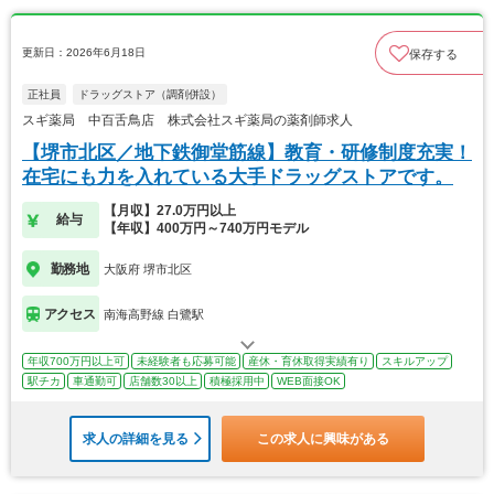
更新日：2026年6月18日
保存する
正社員
ドラッグストア（調剤併設）
スギ薬局 中百舌鳥店 株式会社スギ薬局の薬剤師求人
【堺市北区／地下鉄御堂筋線】教育・研修制度充実！
在宅にも力を入れている大手ドラッグストアです。
【月収】27.0万円以上
給与
【年収】400万円～740万円モデル
勤務地
大阪府 堺市北区
アクセス
南海高野線 白鷺駅
年収700万円以上可
未経験者も応募可能
産休・育休取得実績有り
スキルアップ
駅チカ
車通勤可
店舗数30以上
積極採用中
WEB面接OK
求人の詳細を見る
この求人に興味がある