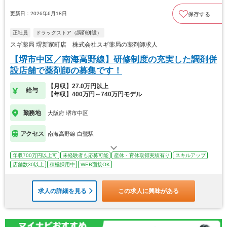
更新日：2026年6月18日
保存する
正社員
ドラッグストア（調剤併設）
スギ薬局 堺新家町店 株式会社スギ薬局の薬剤師求人
【堺市中区／南海高野線】研修制度の充実した調剤併
設店舗で薬剤師の募集です！
【月収】27.0万円以上
給与
【年収】400万円～740万円モデル
勤務地
大阪府 堺市中区
アクセス
南海高野線 白鷺駅
年収700万円以上可
未経験者も応募可能
産休・育休取得実績有り
スキルアップ
店舗数30以上
積極採用中
WEB面接OK
求人の詳細を見る
この求人に興味がある