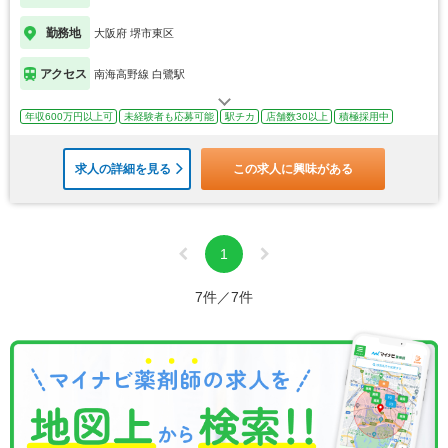
勤務地
大阪府 堺市東区
アクセス
南海高野線 白鷺駅
年収600万円以上可
未経験者も応募可能
駅チカ
店舗数30以上
積極採用中
求人の詳細を見る
この求人に興味がある
1
7件／7件