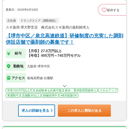
更新日：2026年6月18日
保存する
正社員
ドラッグストア（調剤併設）
スギ薬局 堺大野芝店 株式会社スギ薬局の薬剤師求人
【堺市中区／泉北高速鉄道】研修制度の充実した調剤
併設店舗で薬剤師の募集です！
【月収】27.0万円以上
給与
【年収】400万円～740万円モデル
勤務地
大阪府 堺市中区
アクセス
南海高野線 白鷺駅
年収700万円以上可
未経験者も応募可能
産休・育休取得実績有り
スキルアップ
車通勤可
店舗数30以上
積極採用中
WEB面接OK
求人の詳細を見る
この求人に興味がある