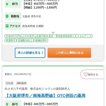
【月収】27.0万円～45.0万円
給与
【年収】450万円～600万円
【時給】2,200円～2,600円
勤務地
大阪府 堺市中区
アクセス
南海高野線 白鷺駅
年収600万円以上可
新卒も応募可能
産休・育休取得実績有り
スキルアップ
車通勤可
店舗数30以上
積極採用中
求人の詳細を見る
この求人に興味がある
更新日：2021年9月17日
保存する
正社員
調剤薬局
白さぎ八千代薬局 株式会社ジョヴィの薬剤師求人
【大阪府堺市／南海高野線】OTC併設の薬局
給与
【年収】400万円～600万円