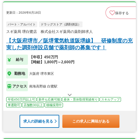
更新日：2026年6月18日
保存する
パート・アルバイト
ドラッグストア（調剤併設）
スギ薬局 堺白鷺店 株式会社スギ薬局の薬剤師求人
【大阪府堺市／阪堺電気軌道阪堺線】 研修制度の充
実した調剤併設店舗で薬剤師の募集です！
【年収】450万円
給与
【時給】1,800円～2,600円
勤務地
大阪府 堺市東区
アクセス
南海高野線 白鷺駅
年収450万円以上可
新卒も応募可能
産休・育休取得実績有り
スキルアップ
車通勤可
店舗数30以上
積極採用中
求人の詳細を見る
この求人に興味がある