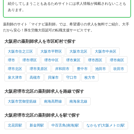
紹介してしまうこともあるためサイトには求人情報が掲載されないことも
あります。
薬剤師のサイト「マイナビ薬剤師」では、希望通りの求人を無料でご紹介。大手
だから安心！厚生労働大臣認可の転職支援サービスです。
大阪府の薬剤師求人を市区町村で探す
大阪市住之江区
大阪市平野区
大阪市北区
大阪市中央区
堺市
堺市堺区
堺市中区
堺市東区
堺市西区
堺市南区
堺市北区
堺市美原区
岸和田市
豊中市
池田市
吹田市
泉大津市
高槻市
貝塚市
守口市
枚方市
大阪府堺市北区の薬剤師求人を路線で探す
大阪市営御堂筋線
南海高野線
南海泉北線
大阪府堺市北区の薬剤師求人を駅で探す
北花田駅
新金岡駅
中百舌鳥(南海)駅
なかもず(大阪メトロ)駅