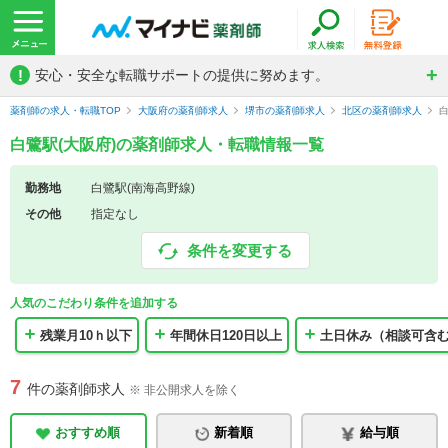
!
安心・安全な転職サポートの提供に努めます。
薬剤師の求人・転職TOP
大阪府の薬剤師求人
堺市の薬剤師求人
北区の薬剤師求人
白鷺駅(大阪府)の薬剤師求人・転職情報一覧
勤務地
白鷺駅(南海高野線)
その他
指定なし
条件を変更する
人気のこだわり条件を追加する
残業月10ｈ以下
年間休日120日以上
土日休み（相談可含
7
件の薬剤師求人
※ 非公開求人を除く
おすすめ順
新着順
給与順