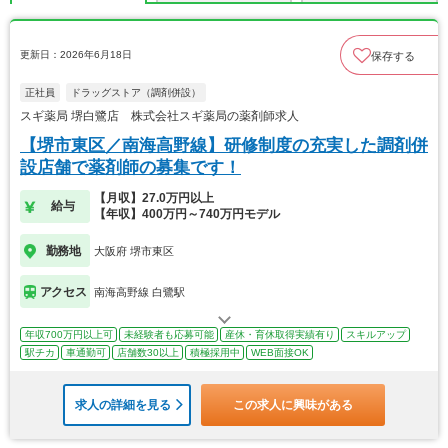
更新日：2026年6月18日
保存する
正社員
ドラッグストア（調剤併設）
スギ薬局 堺白鷺店 株式会社スギ薬局の薬剤師求人
【堺市東区／南海高野線】研修制度の充実した調剤併
設店舗で薬剤師の募集です！
【月収】27.0万円以上
給与
【年収】400万円～740万円モデル
勤務地
大阪府 堺市東区
アクセス
南海高野線 白鷺駅
年収700万円以上可
未経験者も応募可能
産休・育休取得実績有り
スキルアップ
駅チカ
車通勤可
店舗数30以上
積極採用中
WEB面接OK
求人の詳細を見る
この求人に興味がある