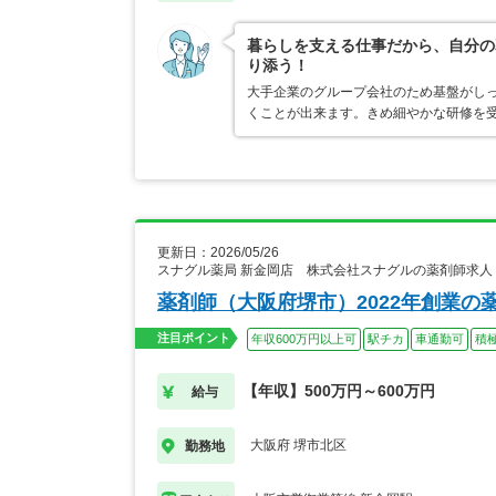
暮らしを支える仕事だから、自分の
り添う！
大手企業のグループ会社のため基盤がし
くことが出来ます。きめ細やかな研修を
更新日：2026/05/26
スナグル薬局 新金岡店 株式会社スナグルの薬剤師求人
薬剤師（大阪府堺市）2022年創業の
注目ポイント
年収600万円以上可
駅チカ
車通勤可
積
【年収】500万円～600万円
給与
大阪府 堺市北区
勤務地