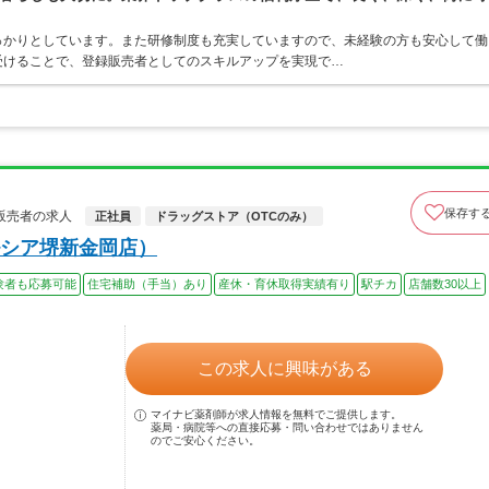
っかりとしています。また研修制度も充実していますので、未経験の方も安心して働
受けることで、登録販売者としてのスキルアップを実現で…
保存す
販売者の求人
正社員
ドラッグストア（OTCのみ）
シア堺新金岡店）
験者も応募可能
住宅補助（手当）あり
産休・育休取得実績有り
駅チカ
店舗数30以上
この求人に興味がある
マイナビ薬剤師が求人情報を無料でご提供します。
薬局・病院等への直接応募・問い合わせではありません
のでご安心ください。