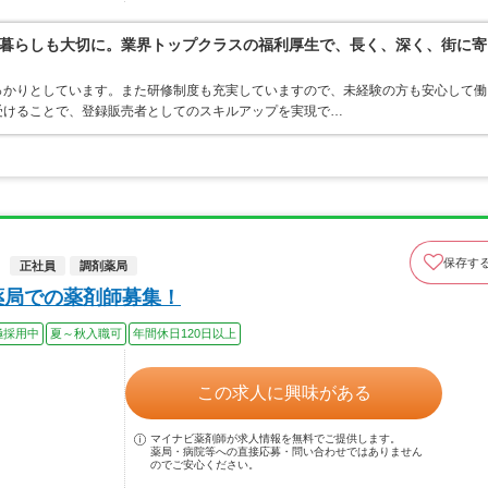
暮らしも大切に。業界トップクラスの福利厚生で、長く、深く、街に寄
っかりとしています。また研修制度も充実していますので、未経験の方も安心して働
受けることで、登録販売者としてのスキルアップを実現で…
保存す
正社員
調剤薬局
薬局での薬剤師募集！
極採用中
夏～秋入職可
年間休日120日以上
この求人に興味がある
マイナビ薬剤師が求人情報を無料でご提供します。
薬局・病院等への直接応募・問い合わせではありません
のでご安心ください。