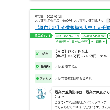
更新日：2026/06/18
スギ薬局 新金岡店 株式会社スギ薬局の薬剤師求人
【堺市北区】企業規模拡大中！大手調
注目ポイント
年収700万円以上可
未経験者も応募可能
積極採用中
夏～秋入職可
WEB面接OK
【月収】27.0万円以上
給与
【年収】400万円～740万円モデル
大阪府 堺市北区
勤務地
大阪市営御堂筋線 新金岡駅
アクセス
最高の服薬指導は、最高の休息から
け』へ
全国で2,200店舗以上のドラッグスト
でも安心してご勤務いただけます。また業