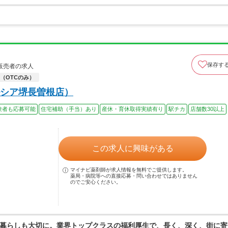
保存す
販売者の求人
（OTCのみ）
シア堺長曽根店）
験者も応募可能
住宅補助（手当）あり
産休・育休取得実績有り
駅チカ
店舗数30以上
この求人に興味がある
マイナビ薬剤師が求人情報を無料でご提供します。
薬局・病院等への直接応募・問い合わせではありません
のでご安心ください。
暮らしも大切に。業界トップクラスの福利厚生で、長く、深く、街に寄