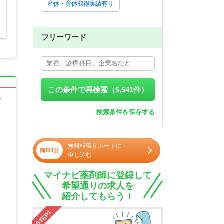
産休・育休取得実績有り
フリーワード
この条件で再検索（
5,541
件）
る
検索条件を保存する
無料転職サポートに
簡単1分
申し込む
マイナビ薬剤師に登録して
希望通りの求人を
紹介してもらう！
STEP1