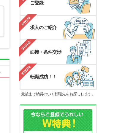
ご登録
STEP2
求人のご紹介
STEP3
面接・条件交渉
STEP4
る
転職成功！！
最後まで納得のいく転職先をお探しします。