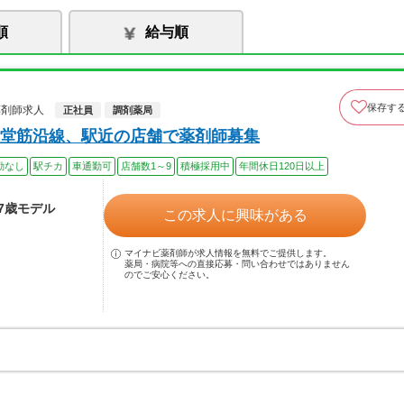
順
給与順
保存す
薬剤師求人
正社員
調剤薬局
堂筋沿線、駅近の店舗で薬剤師募集
勤なし
駅チカ
車通勤可
店舗数1～9
積極採用中
年間休日120日以上
37歳モデル
この求人に興味がある
マイナビ薬剤師が求人情報を無料でご提供します。
薬局・病院等への直接応募・問い合わせではありません
のでご安心ください。