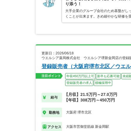
り添う！
大手企業のグループ会社のため基盤がし
くことが出来ます。きめ細やかな研修を
更新日：2026/06/18
ウエルシア薬局株式会社 ウエルシア堺新金岡店の登録
登録販売者（大阪府堺市北区／ウエル
注目ポイント
年収450万円以上可
新卒も応募可能
未経
登録販売者の求人
積極採用中
【月収】21.5万円～27.0万円
給与
【年収】308万円～450万円
大阪府 堺市北区
勤務地
大阪市営御堂筋線 新金岡駅
アクセス