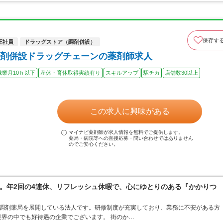
保存す
正社員
ドラッグストア（調剤併設）
剤併設ドラッグチェーンの薬剤師求人
残業月10ｈ以下
産休・育休取得実績有り
スキルアップ
駅チカ
店舗数30以上
この求人に興味がある
マイナビ薬剤師が求人情報を無料でご提供します。
薬局・病院等への直接応募・問い合わせではありません
のでご安心ください。
。年2回の4連休、リフレッシュ休暇で、心にゆとりのある『かかりつ
ア・調剤薬局を展開している法人です。研修制度が充実しており、業務に不安がある方
界の中でも好待遇の企業でございます。 街のか…