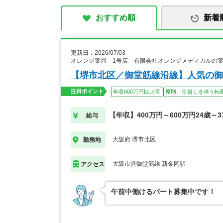
おすすめ順
新着
更新日：2026/07/03
オレンジ薬局 1号店 有限会社オレンジメディカルの
【堺市北区／御堂筋線沿線】人気の御
注目ポイント
年収600万円以上可
原則、引越しを伴う転
【年収】400万円～600万円24歳～
給与
大阪府 堺市北区
勤務地
大阪市営御堂筋線 新金岡駅
アクセス
午前中働けるパート募集中です！