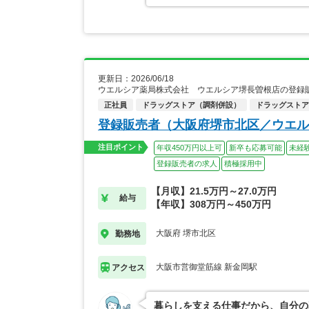
更新日：2026/06/18
ウエルシア薬局株式会社 ウエルシア堺長曽根店の登録
正社員
ドラッグストア（調剤併設）
ドラッグストア
登録販売者（大阪府堺市北区／ウエル
注目ポイント
年収450万円以上可
新卒も応募可能
未経
登録販売者の求人
積極採用中
【月収】21.5万円～27.0万円
給与
【年収】308万円～450万円
大阪府 堺市北区
勤務地
大阪市営御堂筋線 新金岡駅
アクセス
暮らしを支える仕事だから、自分の