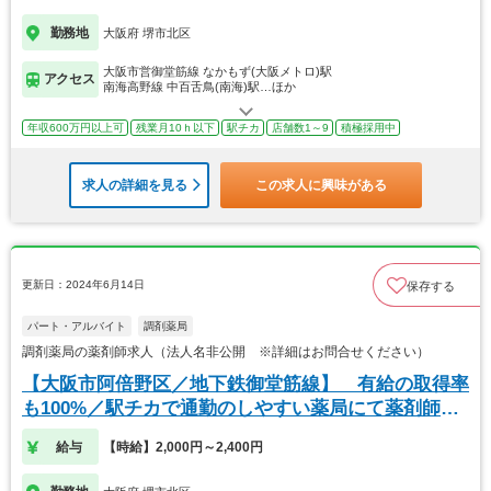
勤務地
大阪府 堺市北区
大阪市営御堂筋線 なかもず(大阪メトロ)駅
アクセス
南海高野線 中百舌鳥(南海)駅…ほか
年収600万円以上可
残業月10ｈ以下
駅チカ
店舗数1～9
積極採用中
求人の詳細を見る
この求人に興味がある
更新日：2024年6月14日
保存する
パート・アルバイト
調剤薬局
調剤薬局の薬剤師求人（法人名非公開 ※詳細はお問合せください）
【大阪市阿倍野区／地下鉄御堂筋線】 有給の取得率
も100%／駅チカで通勤のしやすい薬局にて薬剤師募
集
給与
【時給】2,000円～2,400円