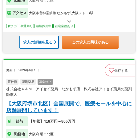
勤務地
大阪府 堺市北区
アクセス
大阪市営御堂筋線 なかもず(大阪メトロ)駅
駅チカ
車通勤可
積極採用中
在宅業務あり
求人の詳細を見る
この求人に興味がある
更新日：2026年6月18日
保存する
正社員
調剤薬局
募集停止
株式会社Ａ＆Ｍ アイセイ薬局 なかもず店 株式会社アイセイ薬局の薬剤
師求人
【大阪府堺市北区】全国展開で、医療モールを中心に
店舗展開しています！
給与
【年収】418万円～806万円
勤務地
大阪府 堺市北区