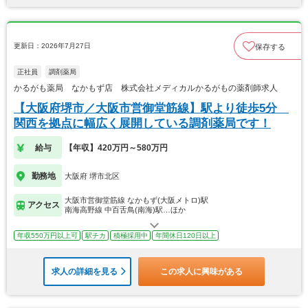
更新日：2026年7月27日
保存する
正社員
調剤薬局
かるがも薬局 なかもず店 株式会社メディカルかるがもの薬剤師求人
【大阪府堺市／大阪市営御堂筋線】駅より徒歩5分
関西を拠点に幅広く展開している調剤薬局です！
給与
【年収】420万円～580万円
勤務地
大阪府 堺市北区
大阪市営御堂筋線 なかもず(大阪メトロ)駅
アクセス
南海高野線 中百舌鳥(南海)駅…ほか
年収550万円以上可
駅チカ
積極採用中
年間休日120日以上
求人の詳細を見る
この求人に興味がある