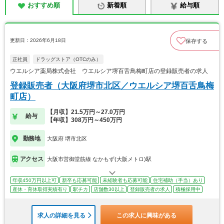
おすすめ順
新着順
給与順
更新日：2026年6月18日
保存する
正社員
ドラッグストア（OTCのみ）
ウエルシア薬局株式会社 ウエルシア堺百舌鳥梅町店の登録販売者の求人
登録販売者（大阪府堺市北区／ウエルシア堺百舌鳥梅
町店）
【月収】21.5万円～27.0万円
給与
【年収】308万円～450万円
勤務地
大阪府 堺市北区
アクセス
大阪市営御堂筋線 なかもず(大阪メトロ)駅
年収450万円以上可
新卒も応募可能
未経験者も応募可能
住宅補助（手当）あり
産休・育休取得実績有り
駅チカ
店舗数30以上
登録販売者の求人
積極採用中
求人の詳細を見る
この求人に興味がある