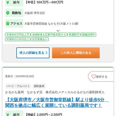
給与
【年収】500万円～600万円
勤務地
大阪府 堺市北区
アクセス
大阪市営御堂筋線 なかもず(大阪メトロ)駅
年収600万円以上可
未経験者も応募可能
駅チカ
車通勤可
積極採用中
年間休日120日以上
在宅業務あり
求人の詳細を見る
この求人に興味がある
更新日：2026年6月18日
保存する
パート・アルバイト
調剤薬局
かるがも薬局 なかもず店 株式会社メディカルかるがもの薬剤師求人
【大阪府堺市／大阪市営御堂筋線】駅より徒歩5分
関西を拠点に幅広く展開している調剤薬局です！
給与
【時給】2,000円～2,500円