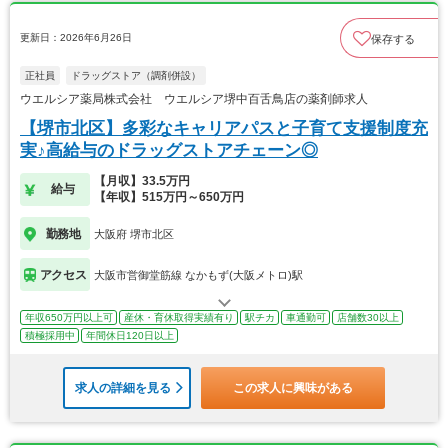
更新日：2026年6月26日
保存する
正社員
ドラッグストア（調剤併設）
ウエルシア薬局株式会社 ウエルシア堺中百舌鳥店の薬剤師求人
【堺市北区】多彩なキャリアパスと子育て支援制度充
実♪高給与のドラッグストアチェーン◎
【月収】33.5万円
給与
【年収】515万円～650万円
勤務地
大阪府 堺市北区
アクセス
大阪市営御堂筋線 なかもず(大阪メトロ)駅
年収650万円以上可
産休・育休取得実績有り
駅チカ
車通勤可
店舗数30以上
積極採用中
年間休日120日以上
求人の詳細を見る
この求人に興味がある