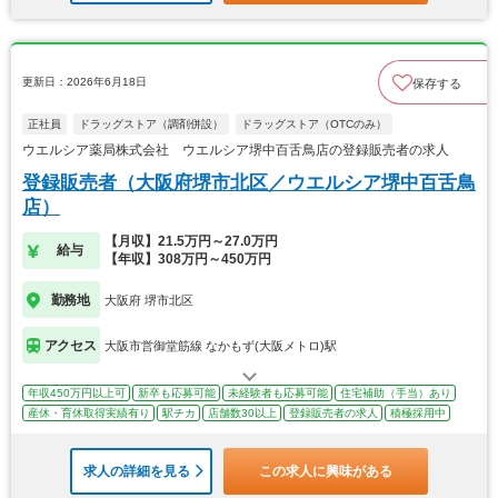
更新日：2026年6月18日
保存する
正社員
ドラッグストア（調剤併設）
ドラッグストア（OTCのみ）
ウエルシア薬局株式会社 ウエルシア堺中百舌鳥店の登録販売者の求人
登録販売者（大阪府堺市北区／ウエルシア堺中百舌鳥
店）
【月収】21.5万円～27.0万円
給与
【年収】308万円～450万円
勤務地
大阪府 堺市北区
アクセス
大阪市営御堂筋線 なかもず(大阪メトロ)駅
年収450万円以上可
新卒も応募可能
未経験者も応募可能
住宅補助（手当）あり
産休・育休取得実績有り
駅チカ
店舗数30以上
登録販売者の求人
積極採用中
求人の詳細を見る
この求人に興味がある