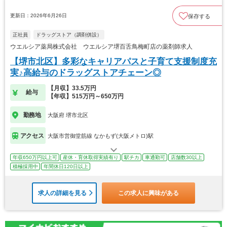
更新日：2026年6月26日
保存する
正社員
ドラッグストア（調剤併設）
ウエルシア薬局株式会社 ウエルシア堺百舌鳥梅町店の薬剤師求人
【堺市北区】多彩なキャリアパスと子育て支援制度充
実♪高給与のドラッグストアチェーン◎
【月収】33.5万円
給与
【年収】515万円～650万円
勤務地
大阪府 堺市北区
アクセス
大阪市営御堂筋線 なかもず(大阪メトロ)駅
年収650万円以上可
産休・育休取得実績有り
駅チカ
車通勤可
店舗数30以上
積極採用中
年間休日120日以上
求人の詳細を見る
この求人に興味がある