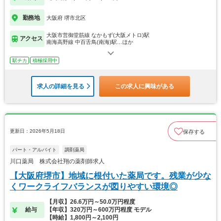
勤務地
大阪府 堺市北区
大阪市営御堂筋線 なかもず(大阪メトロ)駅
アクセス
南海高野線 中百舌鳥(南海)駅…ほか
駅チカ
積極採用中
求人の詳細を見る
この求人に興味がある
更新日：2026年5月18日
保存する
パート・アルバイト
調剤薬局
川口薬局 株式会社翔の薬剤師求人
【大阪府堺市】地域に根付いた薬局です。残業が少な
くワークライフバランスが図りやすい環境◎
【月収】26.6万円～50.0万円程度
給与
【年収】320万円～600万円程度 モデル
【時給】1,800円～2,100円