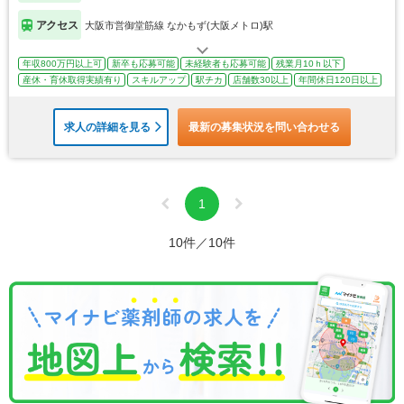
アクセス
大阪市営御堂筋線 なかもず(大阪メトロ)駅
年収800万円以上可
新卒も応募可能
未経験者も応募可能
残業月10ｈ以下
産休・育休取得実績有り
スキルアップ
駅チカ
店舗数30以上
年間休日120日以上
求人の詳細を見る
最新の募集状況を問い合わせる
1
10件／10件