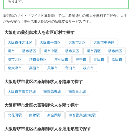
あります。
薬剤師のサイト「マイナビ薬剤師」では、希望通りの求人を無料でご紹介。大手
だから安心！厚生労働大臣認可の転職支援サービスです。
大阪府の薬剤師求人を市区町村で探す
大阪市住之江区
大阪市平野区
大阪市北区
大阪市中央区
堺市
堺市堺区
堺市中区
堺市東区
堺市西区
堺市南区
堺市北区
堺市美原区
岸和田市
豊中市
池田市
吹田市
泉大津市
高槻市
貝塚市
守口市
枚方市
大阪府堺市北区の薬剤師求人を路線で探す
大阪市営御堂筋線
南海高野線
南海泉北線
大阪府堺市北区の薬剤師求人を駅で探す
北花田駅
白鷺駅
新金岡駅
中百舌鳥(南海)駅
大阪府堺市北区の薬剤師求人を雇用形態で探す