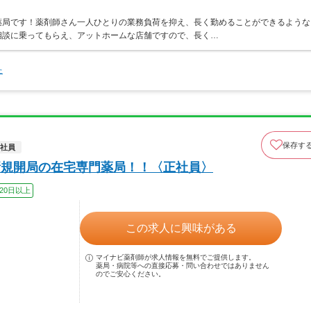
薬局です！薬剤師さん一人ひとりの業務負荷を抑え、長く勤めることができるような
相談に乗ってもらえ、アットホームな店舗ですので、長く…
た
保存す
社員
月新規開局の在宅専門薬局！！〈正社員〉
20日以上
この求人に興味がある
マイナビ薬剤師が求人情報を無料でご提供します。
薬局・病院等への直接応募・問い合わせではありません
のでご安心ください。