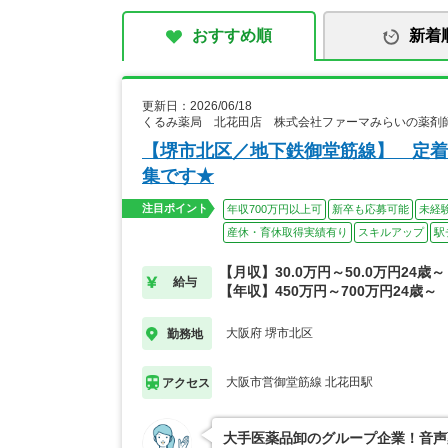
おすすめ順
新着
更新日：2026/06/18
くるみ薬局 北花田店 株式会社ファーマみらいの薬剤
【堺市北区／地下鉄御堂筋線】 定着
集です★
注目ポイント
年収700万円以上可
新卒も応募可能
未経
産休・育休取得実績有り
スキルアップ
駅
【月収】30.0万円～50.0万円24歳～
給与
【年収】450万円～700万円24歳～
大阪府 堺市北区
勤務地
大阪市営御堂筋線 北花田駅
アクセス
大手医薬品卸のグループ企業！音声