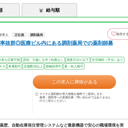
順
給与順
保存す
師求人
正社員
調剤薬局
率抜群◎医療ビル内にある調剤薬局での薬剤師募
験者も応募可能
原則、引越しを伴う転勤なし
残業月10ｈ以下
住宅補助（手当）あり
チカ
車通勤可
店舗数30以上
積極採用中
夏～秋入職可
この求人に興味がある
マイナビ薬剤師が求人情報を無料でご提供します。
薬局・病院等への直接応募・問い合わせではありません
のでご安心ください。
薬歴、自動在庫発注管理システムなど最新機器で安心の職場環境を実