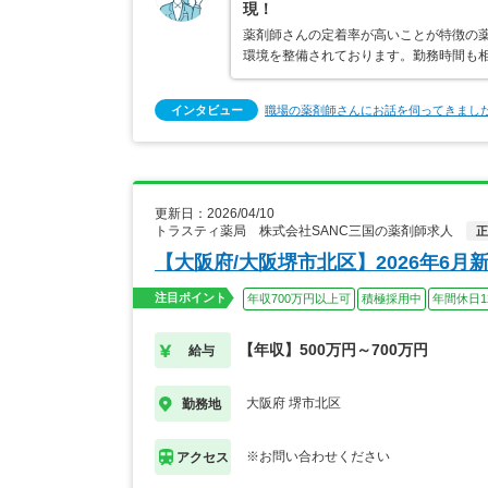
現！
薬剤師さんの定着率が高いことが特徴の
環境を整備されております。勤務時間も
インタビュー
職場の薬剤師さんにお話を伺ってきまし
更新日：2026/04/10
トラスティ薬局 株式会社SANC三国の薬剤師求人
正
【大阪府/大阪堺市北区】2026年6
注目ポイント
年収700万円以上可
積極採用中
年間休日1
【年収】500万円～700万円
給与
大阪府 堺市北区
勤務地
※お問い合わせください
アクセス