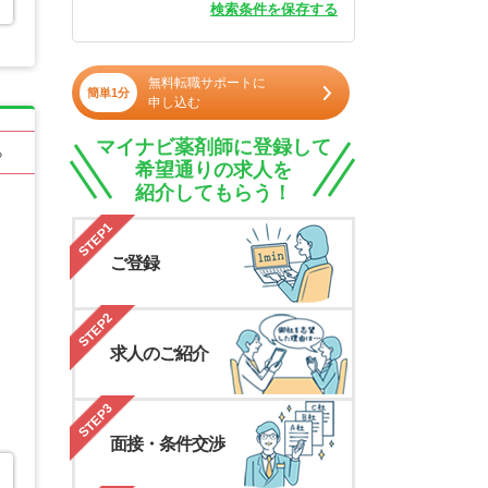
検索条件を保存する
無料転職サポートに
簡単1分
申し込む
マイナビ薬剤師に登録して
る
希望通りの求人を
紹介してもらう！
STEP1
ご登録
STEP2
求人のご紹介
STEP3
面接・条件交渉