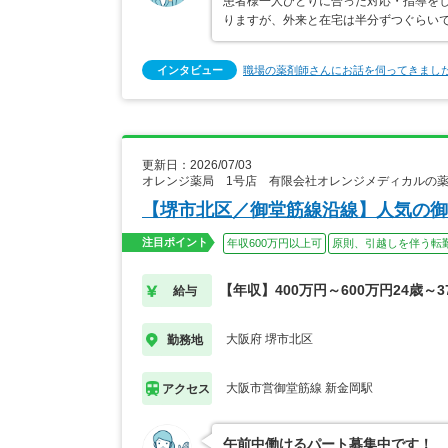
患者様一人ひとりに合った対応・指導を
りますが、外来と在宅は半分ずつぐらい
インタビュー
職場の薬剤師さんにお話を伺ってきまし
更新日：2026/07/03
オレンジ薬局 1号店 有限会社オレンジメディカルの
【堺市北区／御堂筋線沿線】人気の御
注目ポイント
年収600万円以上可
原則、引越しを伴う転
【年収】400万円～600万円24歳～
給与
大阪府 堺市北区
勤務地
大阪市営御堂筋線 新金岡駅
アクセス
午前中働けるパート募集中です！