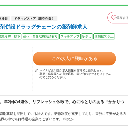
保存す
正社員
ドラッグストア（調剤併設）
剤併設ドラッグチェーンの薬剤師求人
残業月10ｈ以下
産休・育休取得実績有り
スキルアップ
駅チカ
店舗数30以上
この求人に興味がある
マイナビ薬剤師が求人情報を無料でご提供します。
薬局・病院等への直接応募・問い合わせではありません
のでご安心ください。
。年2回の4連休、リフレッシュ休暇で、心にゆとりのある『かかりつ
ア・調剤薬局を展開している法人です。研修制度が充実しており、業務に不安がある方
界の中でも好待遇の企業でございます。 街のか…