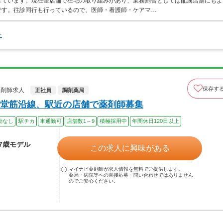
しています。現在全店舗で在宅の取り組みがあり、業務割合としては配属店舗にもよ
です。往診同行も行っているので、医師・看護師・ケアマ…
た
保存す
薬剤師求人
正社員
調剤薬局
堂筋沿線、駅近の店舗で薬剤師募集
勤なし
駅チカ
車通勤可
店舗数1～9
積極採用中
年間休日120日以上
37歳モデル
この求人に興味がある
マイナビ薬剤師が求人情報を無料でご提供します。
薬局・病院等への直接応募・問い合わせではありません
のでご安心ください。