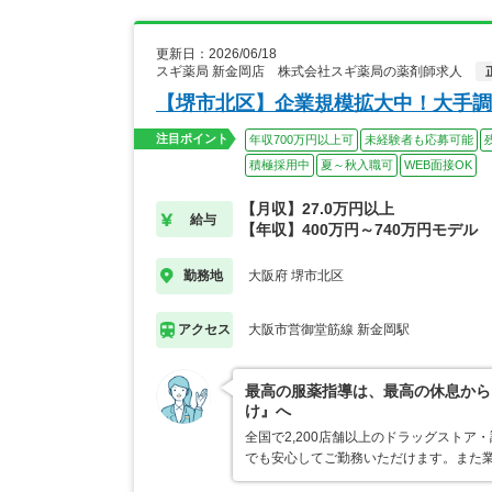
更新日：2026/06/18
スギ薬局 新金岡店 株式会社スギ薬局の薬剤師求人
【堺市北区】企業規模拡大中！大手調
注目ポイント
年収700万円以上可
未経験者も応募可能
積極採用中
夏～秋入職可
WEB面接OK
【月収】27.0万円以上
給与
【年収】400万円～740万円モデル
大阪府 堺市北区
勤務地
大阪市営御堂筋線 新金岡駅
アクセス
最高の服薬指導は、最高の休息から
け』へ
全国で2,200店舗以上のドラッグスト
でも安心してご勤務いただけます。また業