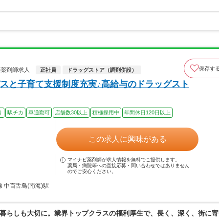
保存す
の薬剤師求人
正社員
ドラッグストア（調剤併設）
スと子育て支援制度充実♪高給与のドラッグスト
り
駅チカ
車通勤可
店舗数30以上
積極採用中
年間休日120日以上
この求人に興味がある
マイナビ薬剤師が求人情報を無料でご提供します。
薬局・病院等への直接応募・問い合わせではありません
のでご安心ください。
 中百舌鳥(南海)駅
暮らしも大切に。業界トップクラスの福利厚生で、長く、深く、街に寄