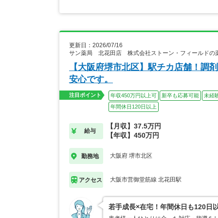
更新日：2026/07/16
サン薬局 北花田店 株式会社ストーン・フィールドの
【大阪府堺市北区】駅チカ店舗！調剤
安心です。
注目ポイント
年収450万円以上可
新卒も応募可能
未経
年間休日120日以上
【月収】37.5万円
給与
【年収】450万円
大阪府 堺市北区
勤務地
大阪市営御堂筋線 北花田駅
アクセス
若手成長×在宅！年間休日も120