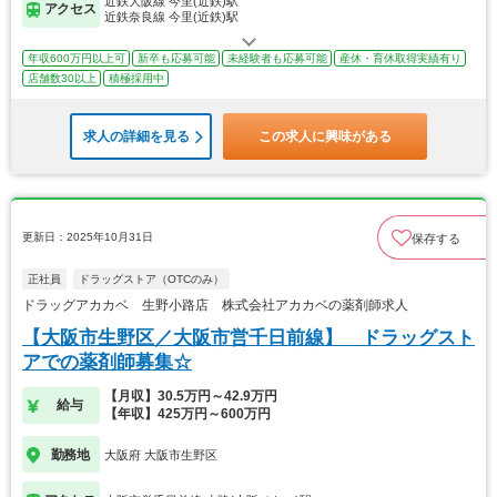
近鉄大阪線 今里(近鉄)駅
アクセス
近鉄奈良線 今里(近鉄)駅
年収600万円以上可
新卒も応募可能
未経験者も応募可能
産休・育休取得実績有り
店舗数30以上
積極採用中
求人の詳細を見る
この求人に興味がある
更新日：2025年10月31日
保存する
正社員
ドラッグストア（OTCのみ）
ドラッグアカカベ 生野小路店 株式会社アカカベの薬剤師求人
【大阪市生野区／大阪市営千日前線】 ドラッグスト
アでの薬剤師募集☆
【月収】30.5万円～42.9万円
給与
【年収】425万円～600万円
勤務地
大阪府 大阪市生野区