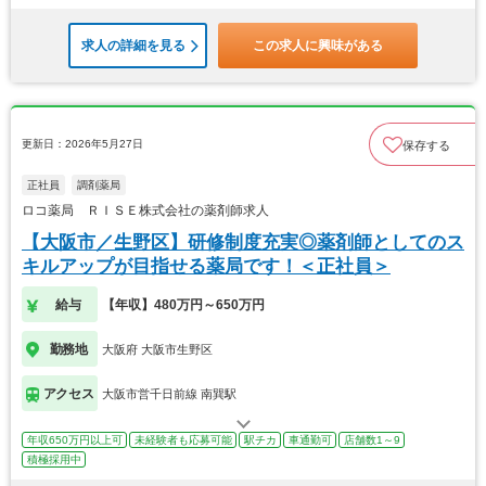
求人の詳細を見る
この求人に興味がある
更新日：2026年5月27日
保存する
正社員
調剤薬局
ロコ薬局 ＲＩＳＥ株式会社の薬剤師求人
【大阪市／生野区】研修制度充実◎薬剤師としてのス
キルアップが目指せる薬局です！＜正社員＞
給与
【年収】480万円～650万円
勤務地
大阪府 大阪市生野区
アクセス
大阪市営千日前線 南巽駅
年収650万円以上可
未経験者も応募可能
駅チカ
車通勤可
店舗数1～9
積極採用中