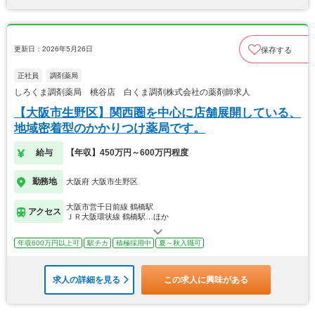
更新日：2026年5月26日
保存する
正社員
調剤薬局
しろくま調剤薬局 桃谷店 白くま調剤株式会社の薬剤師求人
【大阪市生野区】関西圏を中心に店舗展開している、
地域密着型のかかりつけ薬局です。
給与
【年収】450万円～600万円程度
勤務地
大阪府 大阪市生野区
大阪市営千日前線 鶴橋駅
アクセス
ＪＲ大阪環状線 鶴橋駅…ほか
年収600万円以上可
駅チカ
積極採用中
夏～秋入職可
求人の詳細を見る
この求人に興味がある