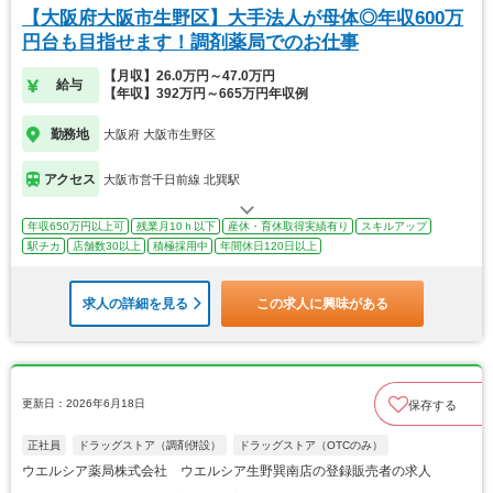
【大阪府大阪市生野区】大手法人が母体◎年収600万
円台も目指せます！調剤薬局でのお仕事
【月収】26.0万円～47.0万円
給与
【年収】392万円～665万円年収例
勤務地
大阪府 大阪市生野区
アクセス
大阪市営千日前線 北巽駅
年収650万円以上可
残業月10ｈ以下
産休・育休取得実績有り
スキルアップ
駅チカ
店舗数30以上
積極採用中
年間休日120日以上
求人の詳細を見る
この求人に興味がある
更新日：2026年6月18日
保存する
正社員
ドラッグストア（調剤併設）
ドラッグストア（OTCのみ）
ウエルシア薬局株式会社 ウエルシア生野巽南店の登録販売者の求人