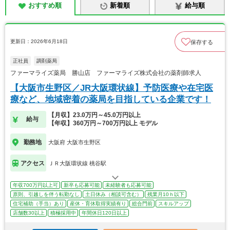
おすすめ順
新着順
給与順
更新日：2026年6月18日
保存する
正社員
調剤薬局
ファーマライズ薬局 勝山店 ファーマライズ株式会社の薬剤師求人
【大阪市生野区／JR大阪環状線】予防医療や在宅医
療など、地域密着の薬局を目指している企業です！
【月収】23.0万円～45.0万円以上
給与
【年収】360万円～700万円以上 モデル
勤務地
大阪府 大阪市生野区
アクセス
ＪＲ大阪環状線 桃谷駅
年収700万円以上可
新卒も応募可能
未経験者も応募可能
原則、引越しを伴う転勤なし
土日休み（相談可含む）
残業月10ｈ以下
住宅補助（手当）あり
産休・育休取得実績有り
総合門前
スキルアップ
店舗数30以上
積極採用中
年間休日120日以上