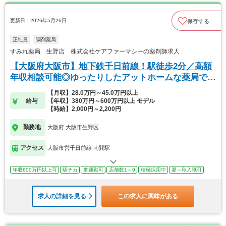
更新日：2026年5月26日
保存する
正社員
調剤薬局
すみれ薬局 生野店 株式会社ケアファーマシーの薬剤師求人
【大阪府大阪市】地下鉄千日前線！駅徒歩2分／高額
年収相談可能◎ゆったりしたアットホームな薬局で
す！
【月収】28.0万円～45.0万円以上
給与
【年収】380万円～600万円以上 モデル
【時給】2,000円～2,200円
勤務地
大阪府 大阪市生野区
アクセス
大阪市営千日前線 南巽駅
年収600万円以上可
駅チカ
車通勤可
店舗数1～9
積極採用中
夏～秋入職可
求人の詳細を見る
この求人に興味がある