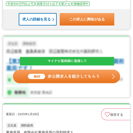
年収500万円以上可
残業月10ｈ以下
駅チカ
積極採用中
求人の詳細を見る
この求人に興味がある
更新日：2025年1月28日
保存する
正社員
調剤薬局
萬寿薬局 有限会社萬寿薬局の薬剤師求人