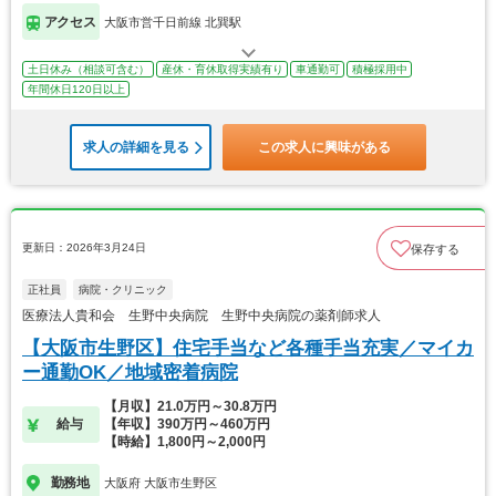
アクセス
大阪市営千日前線 北巽駅
土日休み（相談可含む）
産休・育休取得実績有り
車通勤可
積極採用中
年間休日120日以上
求人の詳細を見る
この求人に興味がある
更新日：2026年3月24日
保存する
正社員
病院・クリニック
医療法人貴和会 生野中央病院 生野中央病院の薬剤師求人
【大阪市生野区】住宅手当など各種手当充実／マイカ
ー通勤OK／地域密着病院
【月収】21.0万円～30.8万円
給与
【年収】390万円～460万円
【時給】1,800円～2,000円
勤務地
大阪府 大阪市生野区