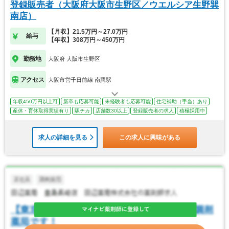
登録販売者（大阪府大阪市生野区／ウエルシア生野巽
南店）
【月収】21.5万円～27.0万円
給与
【年収】308万円～450万円
勤務地
大阪府 大阪市生野区
アクセス
大阪市営千日前線 南巽駅
年収450万円以上可
新卒も応募可能
未経験者も応募可能
住宅補助（手当）あり
産休・育休取得実績有り
駅チカ
店舗数30以上
登録販売者の求人
積極採用中
求人の詳細を見る
この求人に興味がある