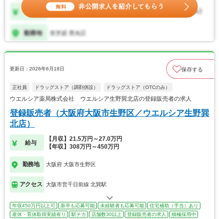
更新日：2026年6月18日
保存する
正社員
ドラッグストア（調剤併設）
ドラッグストア（OTCのみ）
ウエルシア薬局株式会社 ウエルシア生野巽北店の登録販売者の求人
登録販売者（大阪府大阪市生野区／ウエルシア生野巽
北店）
【月収】21.5万円～27.0万円
給与
【年収】308万円～450万円
勤務地
大阪府 大阪市生野区
アクセス
大阪市営千日前線 北巽駅
年収450万円以上可
新卒も応募可能
未経験者も応募可能
住宅補助（手当）あり
産休・育休取得実績有り
駅チカ
店舗数30以上
登録販売者の求人
積極採用中