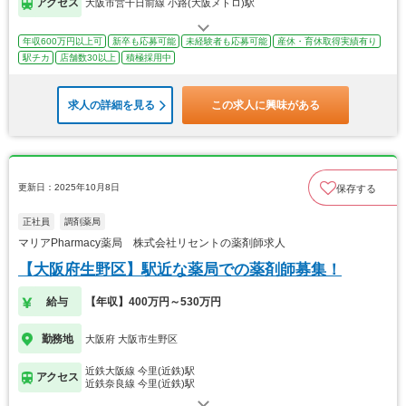
アクセス
大阪市営千日前線 小路(大阪メトロ)駅
年収600万円以上可
新卒も応募可能
未経験者も応募可能
産休・育休取得実績有り
駅チカ
店舗数30以上
積極採用中
求人の詳細を見る
この求人に興味がある
更新日：2025年10月8日
保存する
正社員
調剤薬局
マリアPharmacy薬局 株式会社リセントの薬剤師求人
【大阪府生野区】駅近な薬局での薬剤師募集！
給与
【年収】400万円～530万円
勤務地
大阪府 大阪市生野区
近鉄大阪線 今里(近鉄)駅
アクセス
近鉄奈良線 今里(近鉄)駅