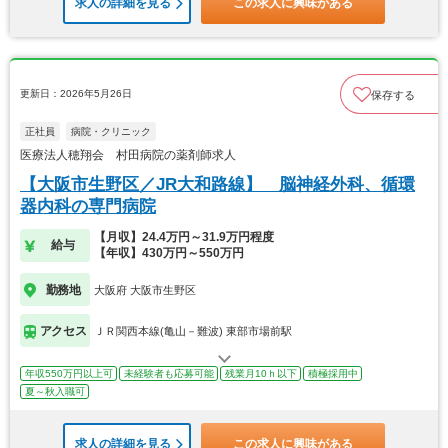
求人の詳細を見る
この求人に興味がある
更新日：2026年5月26日
保存する
正社員
病院・クリニック
医療法人穂翔会 村田病院の薬剤師求人
【大阪市生野区／JR大和路線】 脳神経外科、循環
器内科の専門病院
【月収】24.4万円～31.9万円程度
給与
【年収】430万円～550万円
勤務地
大阪府 大阪市生野区
アクセス
ＪＲ関西本線(亀山－難波) 東部市場前駅
年収550万円以上可
未経験者も応募可能
残業月10ｈ以下
積極採用中
夏～秋入職可
求人の詳細を見る
この求人に興味がある