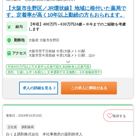
【大阪市生野区／JR環状線】地域に根付いた薬局で
す。定着率が高く10年以上勤続の方もおられます。
【年収】400万円～630万円24歳～※今までのご経験を考慮
給与
します
勤務地
大阪府 大阪市生野区
大阪市営千日前線 今里(大阪メトロ)駅
アクセス
大阪市営今里筋線 今里(大阪メトロ)駅…ほか
年収600万円以上可
新卒も応募可能
未経験者も応募可能
原則、引越しを伴う転勤なし
車通勤可
店舗数1～9
積極採用中
求人の詳細を見る
この求人に興味がある
更新日：2024年10月10日
保存する
正社員
調剤薬局
白くま調剤株式会社 本社事務所の薬剤師求人