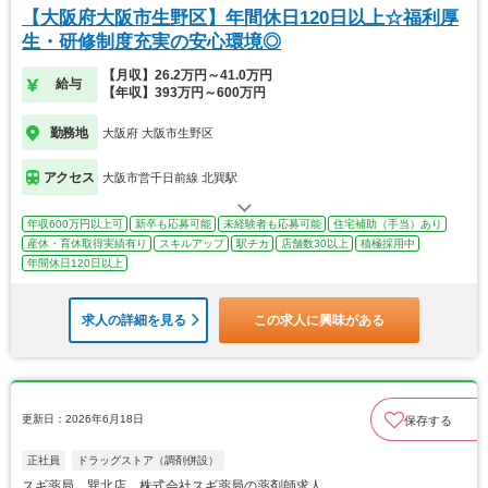
【大阪府大阪市生野区】年間休日120日以上☆福利厚
生・研修制度充実の安心環境◎
【月収】26.2万円～41.0万円
給与
【年収】393万円～600万円
勤務地
大阪府 大阪市生野区
アクセス
大阪市営千日前線 北巽駅
年収600万円以上可
新卒も応募可能
未経験者も応募可能
住宅補助（手当）あり
産休・育休取得実績有り
スキルアップ
駅チカ
店舗数30以上
積極採用中
年間休日120日以上
求人の詳細を見る
この求人に興味がある
更新日：2026年6月18日
保存する
正社員
ドラッグストア（調剤併設）
スギ薬局 巽北店 株式会社スギ薬局の薬剤師求人