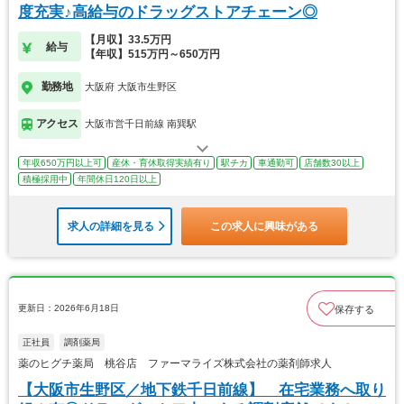
度充実♪高給与のドラッグストアチェーン◎
【月収】33.5万円
給与
【年収】515万円～650万円
勤務地
大阪府 大阪市生野区
アクセス
大阪市営千日前線 南巽駅
年収650万円以上可
産休・育休取得実績有り
駅チカ
車通勤可
店舗数30以上
積極採用中
年間休日120日以上
求人の詳細を見る
この求人に興味がある
更新日：2026年6月18日
保存する
正社員
調剤薬局
薬のヒグチ薬局 桃谷店 ファーマライズ株式会社の薬剤師求人
【大阪市生野区／地下鉄千日前線】 在宅業務へ取り