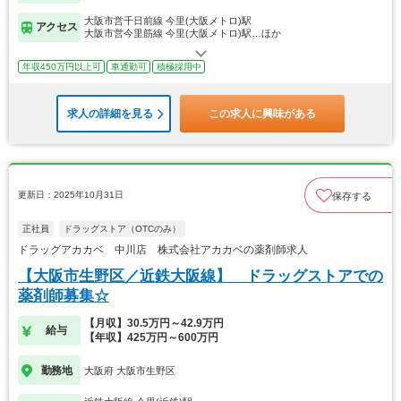
大阪市営千日前線 今里(大阪メトロ)駅
アクセス
大阪市営今里筋線 今里(大阪メトロ)駅…ほか
年収450万円以上可
車通勤可
積極採用中
求人の詳細を見る
この求人に興味がある
更新日：2025年10月31日
保存する
正社員
ドラッグストア（OTCのみ）
ドラッグアカカベ 中川店 株式会社アカカベの薬剤師求人
【大阪市生野区／近鉄大阪線】 ドラッグストアでの
薬剤師募集☆
【月収】30.5万円～42.9万円
給与
【年収】425万円～600万円
勤務地
大阪府 大阪市生野区