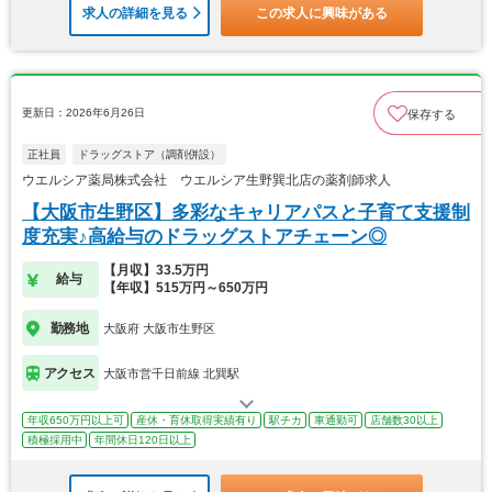
求人の詳細を見る
この求人に興味がある
更新日：2026年6月26日
保存する
正社員
ドラッグストア（調剤併設）
ウエルシア薬局株式会社 ウエルシア生野巽北店の薬剤師求人
【大阪市生野区】多彩なキャリアパスと子育て支援制
度充実♪高給与のドラッグストアチェーン◎
【月収】33.5万円
給与
【年収】515万円～650万円
勤務地
大阪府 大阪市生野区
アクセス
大阪市営千日前線 北巽駅
年収650万円以上可
産休・育休取得実績有り
駅チカ
車通勤可
店舗数30以上
積極採用中
年間休日120日以上