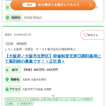
更新日：2026年5月27日
保存する
正社員
調剤薬局
しろくま薬局 北巽店 ＲＩＳＥ株式会社の薬剤師求人
【大阪府／大阪市生野区】研修制度充実◎調剤薬局に
て薬剤師の募集です！＜正社員＞
給与
【年収】480万円～650万円
勤務地
大阪府 大阪市生野区
アクセス
大阪市営千日前線 北巽駅
年収650万円以上可
未経験者も応募可能
残業月10ｈ以下
駅チカ
車通勤可
店舗数1～9
積極採用中