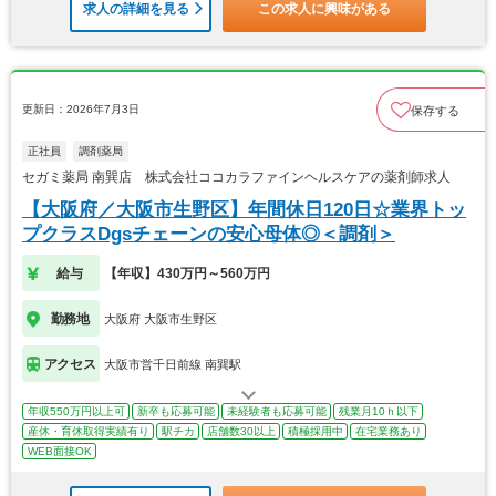
求人の詳細を見る
この求人に興味がある
更新日：2026年7月3日
保存する
正社員
調剤薬局
セガミ薬局 南巽店 株式会社ココカラファインヘルスケアの薬剤師求人
【大阪府／大阪市生野区】年間休日120日☆業界トッ
プクラスDgsチェーンの安心母体◎＜調剤＞
給与
【年収】430万円～560万円
勤務地
大阪府 大阪市生野区
アクセス
大阪市営千日前線 南巽駅
年収550万円以上可
新卒も応募可能
未経験者も応募可能
残業月10ｈ以下
産休・育休取得実績有り
駅チカ
店舗数30以上
積極採用中
在宅業務あり
WEB面接OK