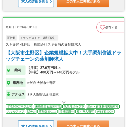
求人の詳細を見る
この求人に興味がある
更新日：2026年6月18日
保存する
正社員
ドラッグストア（調剤併設）
スギ薬局 桃谷店 株式会社スギ薬局の薬剤師求人
【大阪市生野区】企業規模拡大中！大手調剤併設ドラ
ッグチェーンの薬剤師求人
【月収】27.0万円以上
給与
【年収】400万円～740万円モデル
勤務地
大阪府 大阪市生野区
アクセス
ＪＲ大阪環状線 桃谷駅
年収700万円以上可
未経験者も応募可能
残業月10ｈ以下
産休・育休取得実績有り
スキルアップ
駅チカ
店舗数30以上
積極採用中
夏～秋入職可
WEB面接OK
求人の詳細を見る
この求人に興味がある