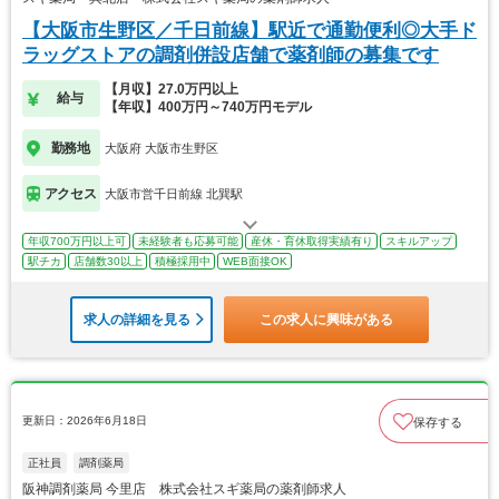
【大阪市生野区／千日前線】駅近で通勤便利◎大手ド
ラッグストアの調剤併設店舗で薬剤師の募集です
【月収】27.0万円以上
給与
【年収】400万円～740万円モデル
勤務地
大阪府 大阪市生野区
アクセス
大阪市営千日前線 北巽駅
年収700万円以上可
未経験者も応募可能
産休・育休取得実績有り
スキルアップ
駅チカ
店舗数30以上
積極採用中
WEB面接OK
求人の詳細を見る
この求人に興味がある
更新日：2026年6月18日
保存する
正社員
調剤薬局
阪神調剤薬局 今里店 株式会社スギ薬局の薬剤師求人