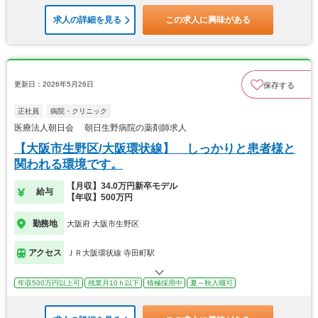
求人の詳細を見る
この求人に興味がある
更新日：2026年5月26日
保存する
正社員
病院・クリニック
医療法人朝日会 朝日生野病院の薬剤師求人
【大阪市生野区/大阪環状線】 しっかりと患者様と
関われる環境です。
【月収】34.0万円新卒モデル
給与
【年収】500万円
勤務地
大阪府 大阪市生野区
アクセス
ＪＲ大阪環状線 寺田町駅
年収500万円以上可
残業月10ｈ以下
積極採用中
夏～秋入職可