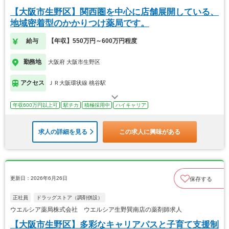
【大阪市生野区】関西圏を中心に店舗展開している、
地域密着型のかかりつけ薬局です。
給与
【年収】550万円～600万円程度
勤務地
大阪府 大阪市生野区
アクセス
ＪＲ大阪環状線 桃谷駅
年収600万円以上可
駅チカ
積極採用中
ハイキャリア
求人の詳細を見る
この求人に興味がある
更新日：2026年6月26日
保存する
正社員
ドラッグストア（調剤併設）
ウエルシア薬局株式会社 ウエルシア生野巽南店の薬剤師求人
【大阪市生野区】多彩なキャリアパスと子育て支援制