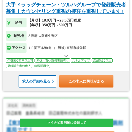
大手ドラッグチェーン・ツルハグループで登録販売者
募集！カウンセリング重視の接客を重視しています♪
【月収】18.0万円～28.5万円程度
給与
【年収】350万円～500万円
勤務地
大阪府 大阪市生野区
アクセス
ＪＲ関西本線(亀山－難波) 東部市場前駅
年収500万円以上可
産休・育休取得実績有り
スキルアップ
店舗数30以上
登録販売者の求人
積極採用中
求人の詳細を見る
この求人に興味がある