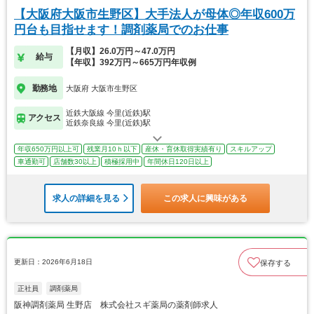
【大阪府大阪市生野区】大手法人が母体◎年収600万
円台も目指せます！調剤薬局でのお仕事
【月収】26.0万円～47.0万円
給与
【年収】392万円～665万円年収例
勤務地
大阪府 大阪市生野区
近鉄大阪線 今里(近鉄)駅
アクセス
近鉄奈良線 今里(近鉄)駅
年収650万円以上可
残業月10ｈ以下
産休・育休取得実績有り
スキルアップ
車通勤可
店舗数30以上
積極採用中
年間休日120日以上
求人の詳細を見る
この求人に興味がある
更新日：2026年6月18日
保存する
正社員
調剤薬局
阪神調剤薬局 生野店 株式会社スギ薬局の薬剤師求人