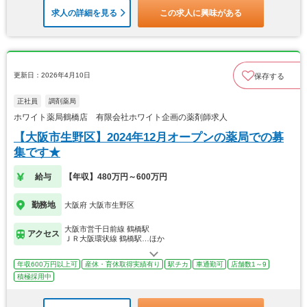
求人の詳細を見る
この求人に興味がある
更新日：2026年4月10日
保存する
正社員
調剤薬局
ホワイト薬局鶴橋店 有限会社ホワイト企画の薬剤師求人
【大阪市生野区】2024年12月オープンの薬局での募
集です★
給与
【年収】480万円～600万円
勤務地
大阪府 大阪市生野区
大阪市営千日前線 鶴橋駅
アクセス
ＪＲ大阪環状線 鶴橋駅…ほか
年収600万円以上可
産休・育休取得実績有り
駅チカ
車通勤可
店舗数1～9
積極採用中