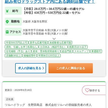
組み有◎ドラッグストア内にある調剤店舗です！
【月収】28.0万円～38.0万円22歳～45歳モデル
給与
【年収】430万円～530万円位 22歳～モデル
勤務地
大阪府 大阪市生野区
大阪市営千日前線 今里(大阪メトロ)駅
アクセス
大阪市営今里筋線 今里(大阪メトロ)駅
年収500万円以上可
新卒も応募可能
未経験者も応募可能
原則、引越しを伴う転勤なし
土日休み（相談可含む）
残業月10ｈ以下
住宅補助（手当）あり
産休・育休取得実績有り
総合門前
スキルアップ
車通勤可
店舗数30以上
積極採用中
年間休日120日以上
求人の詳細を見る
この求人に興味がある
更新日：2026年6月18日
保存する
正社員
ツルハドラッグ 生野田島店 株式会社ツルハの登録販売者の求人