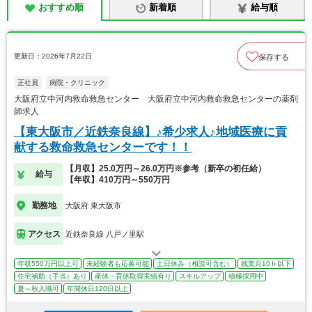
おすすめ順
新着順
給与順
更新日：2026年7月22日
保存する
正社員
病院・クリニック
大阪府立中河内救命救急センター 大阪府立中河内救命救急センターの薬剤
師求人
【東大阪市／近鉄奈良線】♪希少求人♪地域医療に貢
献する救命救急センターです！！
【月収】25.0万円～26.0万円※参考（新卒の初任給）
給与
【年収】410万円～550万円
勤務地
大阪府 東大阪市
アクセス
近鉄奈良線 八戸ノ里駅
年収550万円以上可
未経験者も応募可能
土日休み（相談可含む）
残業月10ｈ以下
住宅補助（手当）あり
産休・育休取得実績有り
スキルアップ
積極採用中
夏～秋入職可
年間休日120日以上