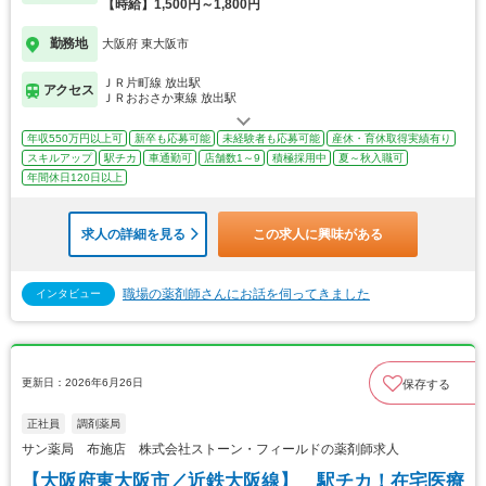
【時給】1,500円～1,800円
勤務地
大阪府 東大阪市
ＪＲ片町線 放出駅
アクセス
ＪＲおおさか東線 放出駅
年収550万円以上可
新卒も応募可能
未経験者も応募可能
産休・育休取得実績有り
スキルアップ
駅チカ
車通勤可
店舗数1～9
積極採用中
夏～秋入職可
年間休日120日以上
求人の詳細を見る
この求人に興味がある
職場の薬剤師さんにお話を伺ってきました
インタビュー
更新日：2026年6月26日
保存する
正社員
調剤薬局
サン薬局 布施店 株式会社ストーン・フィールドの薬剤師求人
【大阪府東大阪市／近鉄大阪線】 駅チカ！在宅医療