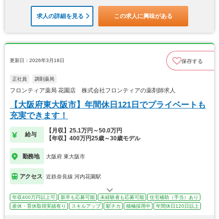
求人の詳細を見る
この求人に興味がある
更新日：2026年3月18日
保存する
正社員
調剤薬局
フロンティア薬局 花園店 株式会社フロンティアの薬剤師求人
【大阪府東大阪市】年間休日121日でプライベートも
充実できます！
【月収】25.1万円～50.0万円
給与
【年収】400万円25歳～30歳モデル
勤務地
大阪府 東大阪市
アクセス
近鉄奈良線 河内花園駅
年収400万円以上可
新卒も応募可能
未経験者も応募可能
住宅補助（手当）あり
産休・育休取得実績有り
スキルアップ
駅チカ
積極採用中
年間休日120日以上