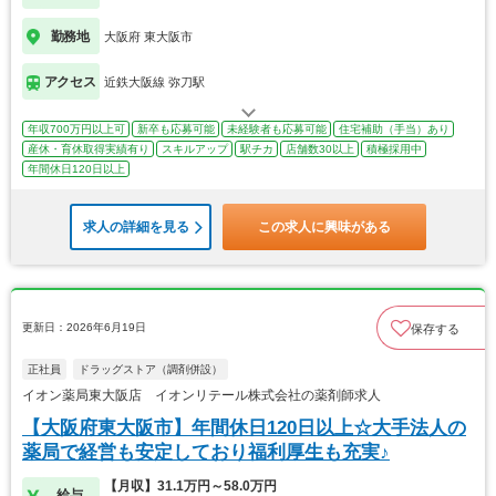
勤務地
大阪府 東大阪市
アクセス
近鉄大阪線 弥刀駅
年収700万円以上可
新卒も応募可能
未経験者も応募可能
住宅補助（手当）あり
産休・育休取得実績有り
スキルアップ
駅チカ
店舗数30以上
積極採用中
年間休日120日以上
求人の詳細を見る
この求人に興味がある
更新日：2026年6月19日
保存する
正社員
ドラッグストア（調剤併設）
イオン薬局東大阪店 イオンリテール株式会社の薬剤師求人
【大阪府東大阪市】年間休日120日以上☆大手法人の
薬局で経営も安定しており福利厚生も充実♪
【月収】31.1万円～58.0万円
給与