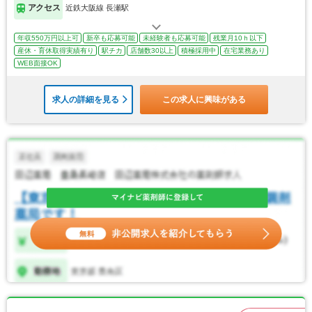
アクセス
近鉄大阪線 長瀬駅
年収550万円以上可
新卒も応募可能
未経験者も応募可能
残業月10ｈ以下
産休・育休取得実績有り
駅チカ
店舗数30以上
積極採用中
在宅業務あり
WEB面接OK
求人の詳細を見る
この求人に興味がある