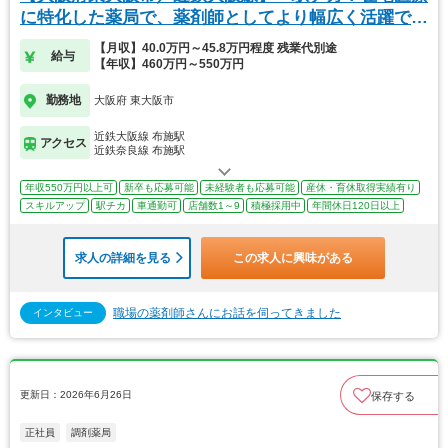
に特化した薬局で、薬剤師としてより幅広く活躍でき
ます
【月収】40.0万円～45.8万円程度 残業代別途
給与
【年収】460万円～550万円
勤務地
大阪府 東大阪市
近鉄大阪線 布施駅
アクセス
近鉄奈良線 布施駅
年収550万円以上可
新卒も応募可能
未経験者も応募可能
産休・育休取得実績有り
スキルアップ
駅チカ
車通勤可
店舗数1～9
積極採用中
年間休日120日以上
求人の詳細を見る
この求人に興味がある
職場の薬剤師さんにお話を伺ってきました
インタビュー
更新日：2026年6月26日
保存する
正社員
調剤薬局