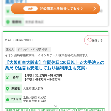
更新日：2026年7月30日
保存する
正社員
ドラッグストア（調剤併設）
イオン薬局布施駅前店 イオンリテール株式会社の薬剤師求人
【大阪府東大阪市】年間休日120日以上☆大手法人の
薬局で経営も安定しており福利厚生も充実♪
【月収】31.1万円～58.0万円
給与
【年収】492万円～846万円
勤務地
大阪府 東大阪市
近鉄大阪線 布施駅
アクセス
近鉄奈良線 布施駅
年収800万円以上可
産休・育休取得実績有り
スキルアップ
駅チカ
店舗数30以上