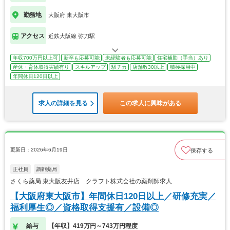
勤務地
大阪府 東大阪市
アクセス
近鉄大阪線 弥刀駅
年収700万円以上可
新卒も応募可能
未経験者も応募可能
住宅補助（手当）あり
産休・育休取得実績有り
スキルアップ
駅チカ
店舗数30以上
積極採用中
年間休日120日以上
求人の詳細を見る
この求人に興味がある
更新日：2026年6月19日
保存する
正社員
調剤薬局
さくら薬局 東大阪友井店 クラフト株式会社の薬剤師求人
【大阪府東大阪市】年間休日120日以上／研修充実／
福利厚生◎／資格取得支援有／設備◎
給与
【年収】419万円～743万円程度