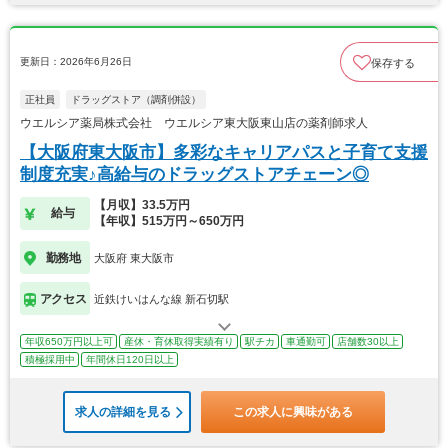
更新日：2026年6月26日
保存する
正社員
ドラッグストア（調剤併設）
ウエルシア薬局株式会社 ウエルシア東大阪東山店の薬剤師求人
【大阪府東大阪市】多彩なキャリアパスと子育て支援
制度充実♪高給与のドラッグストアチェーン◎
【月収】33.5万円
給与
【年収】515万円～650万円
勤務地
大阪府 東大阪市
アクセス
近鉄けいはんな線 新石切駅
年収650万円以上可
産休・育休取得実績有り
駅チカ
車通勤可
店舗数30以上
積極採用中
年間休日120日以上
求人の詳細を見る
この求人に興味がある