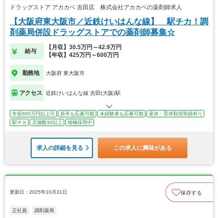
ドラッグストア アカカベ 吉田店 株式会社アカカベの薬剤師求人
【大阪府東大阪市／近鉄けいはんな線】 駅チカ！調
剤薬局併設ドラッグストアでの薬剤師募集☆
【月収】30.5万円～42.9万円
給与
【年収】425万円～600万円
勤務地
大阪府 東大阪市
アクセス
近鉄けいはんな線 吉田(大阪)駅
年収600万円以上可
新卒も応募可能
未経験者も応募可能
産休・育休取得実績有り
駅チカ
店舗数30以上
積極採用中
求人の詳細を見る
この求人に興味がある
更新日：2025年10月31日
保存する
正社員
調剤薬局