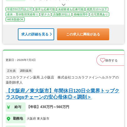
年収550万円以上可
新卒も応募可能
未経験者も応募可能
残業月10ｈ以下
産休・育休取得実績有り
駅チカ
店舗数30以上
積極採用中
在宅業務あり
WEB面接OK
求人の詳細を見る
この求人に興味がある
更新日：2026年7月3日
保存する
正社員
調剤薬局
ココカラファイン薬局 上小阪店 株式会社ココカラファインヘルスケアの
薬剤師求人
【大阪府／東大阪市】年間休日120日☆業界トップク
ラスDgsチェーンの安心母体◎＜調剤＞
給与
【年収】430万円～560万円
勤務地
大阪府 東大阪市