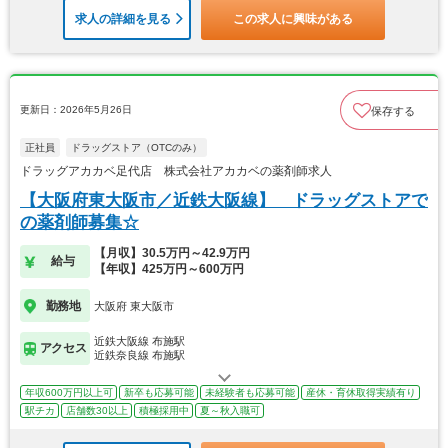
求人の詳細を見る
この求人に興味がある
更新日：2026年5月26日
保存する
正社員
ドラッグストア（OTCのみ）
ドラッグアカカベ足代店 株式会社アカカベの薬剤師求人
【大阪府東大阪市／近鉄大阪線】 ドラッグストアで
の薬剤師募集☆
【月収】30.5万円～42.9万円
給与
【年収】425万円～600万円
勤務地
大阪府 東大阪市
近鉄大阪線 布施駅
アクセス
近鉄奈良線 布施駅
年収600万円以上可
新卒も応募可能
未経験者も応募可能
産休・育休取得実績有り
駅チカ
店舗数30以上
積極採用中
夏～秋入職可