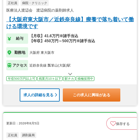
正社員
病院・クリニック
医療法人渡辺会 渡辺病院の薬剤師求人
【大阪府東大阪市／近鉄奈良線】療養で落ち着いて働
ける環境です
【月収】41.6万円※諸手当込
給与
【年収】450万円～500万円※諸手当込
勤務地
大阪府 東大阪市
アクセス
近鉄奈良線 瓢箪山(大阪)駅
年収500万円以上可
残業月10ｈ以下
駅チカ
積極採用中
求人の詳細を見る
この求人に興味がある
更新日：2026年8月5日
保存する
正社員
調剤薬局