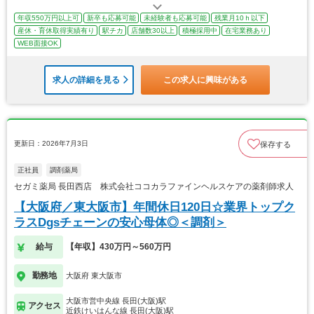
年収550万円以上可
新卒も応募可能
未経験者も応募可能
残業月10ｈ以下
産休・育休取得実績有り
駅チカ
店舗数30以上
積極採用中
在宅業務あり
WEB面接OK
求人の詳細を見る
この求人に興味がある
更新日：2026年7月3日
保存する
正社員
調剤薬局
セガミ薬局 長田西店 株式会社ココカラファインヘルスケアの薬剤師求人
【大阪府／東大阪市】年間休日120日☆業界トップク
ラスDgsチェーンの安心母体◎＜調剤＞
給与
【年収】430万円～560万円
勤務地
大阪府 東大阪市
大阪市営中央線 長田(大阪)駅
アクセス
近鉄けいはんな線 長田(大阪)駅