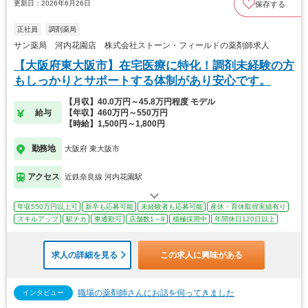
更新日：2026年6月26日
保存する
正社員
調剤薬局
サン薬局 河内花園店 株式会社ストーン・フィールドの薬剤師求人
【大阪府東大阪市】在宅医療に特化！調剤未経験の方
もしっかりとサポートする体制があり安心です。
【月収】40.0万円～45.8万円程度 モデル
給与
【年収】460万円～550万円
【時給】1,500円～1,800円
勤務地
大阪府 東大阪市
アクセス
近鉄奈良線 河内花園駅
年収550万円以上可
新卒も応募可能
未経験者も応募可能
産休・育休取得実績有り
スキルアップ
駅チカ
車通勤可
店舗数1～9
積極採用中
年間休日120日以上
求人の詳細を見る
この求人に興味がある
職場の薬剤師さんにお話を伺ってきました
インタビュー