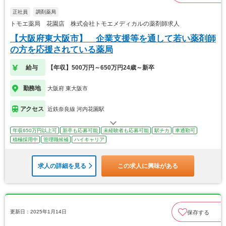
正社員
調剤薬局
トモエ薬局 花園店 株式会社トモエメディカルの薬剤師求人
【大阪府東大阪市】 企業支援等を通して若い薬剤師
の方を応援されている薬局
給与
【年収】500万円～650万円24歳～新卒
勤務地
大阪府 東大阪市
アクセス
近鉄奈良線 河内花園駅
年収650万円以上可
新卒も応募可能
未経験者も応募可能
駅チカ
車通勤可
積極採用中
管理職候補
ハイキャリア
求人の詳細を見る
この求人に興味がある
更新日：2025年1月14日
保存する