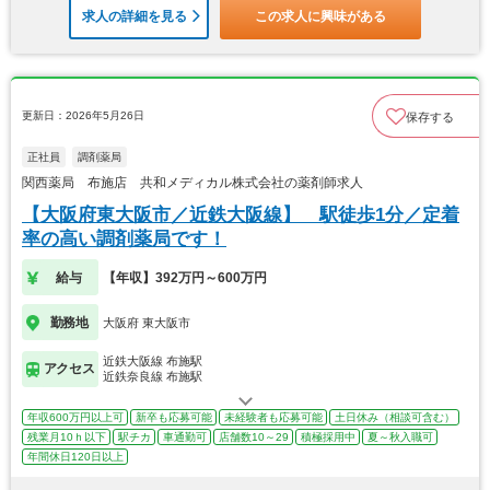
求人の詳細を見る
この求人に興味がある
更新日：2026年5月26日
保存する
正社員
調剤薬局
関西薬局 布施店 共和メディカル株式会社の薬剤師求人
【大阪府東大阪市／近鉄大阪線】 駅徒歩1分／定着
率の高い調剤薬局です！
給与
【年収】392万円～600万円
勤務地
大阪府 東大阪市
近鉄大阪線 布施駅
アクセス
近鉄奈良線 布施駅
年収600万円以上可
新卒も応募可能
未経験者も応募可能
土日休み（相談可含む）
残業月10ｈ以下
駅チカ
車通勤可
店舗数10～29
積極採用中
夏～秋入職可
年間休日120日以上