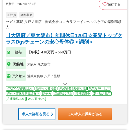
更新日：2026年7月3日
保存する
正社員
調剤薬局
セガミ薬局 八戸ノ里店 株式会社ココカラファインヘルスケアの薬剤師求
人
【大阪府／東大阪市】年間休日120日☆業界トップク
ラスDgsチェーンの安心母体◎＜調剤＞
給与
【年収】430万円～560万円
勤務地
大阪府 東大阪市
アクセス
近鉄奈良線 八戸ノ里駅
年収550万円以上可
新卒も応募可能
未経験者も応募可能
残業月10ｈ以下
産休・育休取得実績有り
駅チカ
店舗数30以上
積極採用中
夏～秋入職可
在宅業務あり
WEB面接OK
求人の詳細を見る
この求人に興味がある