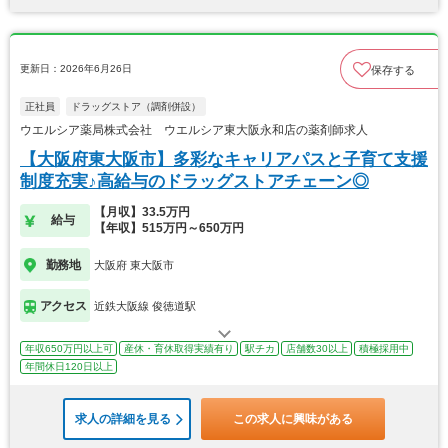
更新日：2026年6月26日
保存する
正社員
ドラッグストア（調剤併設）
ウエルシア薬局株式会社 ウエルシア東大阪永和店の薬剤師求人
【大阪府東大阪市】多彩なキャリアパスと子育て支援
制度充実♪高給与のドラッグストアチェーン◎
【月収】33.5万円
給与
【年収】515万円～650万円
勤務地
大阪府 東大阪市
アクセス
近鉄大阪線 俊徳道駅
年収650万円以上可
産休・育休取得実績有り
駅チカ
店舗数30以上
積極採用中
年間休日120日以上
求人の詳細を見る
この求人に興味がある