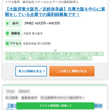
イワタ薬局 株式会社メディカルユアーズの薬剤師求人
【大阪府東大阪市／近鉄奈良線】兵庫大阪を中心に展
開をしている企業での薬剤師募集です！
給与
【年収】420万円～600万円
勤務地
大阪府 東大阪市
アクセス
近鉄奈良線 若江岩田駅
年収600万円以上可
新卒も応募可能
未経験者も応募可能
残業月10ｈ以下
駅チカ
車通勤可
店舗数10～29
積極採用中
年間休日120日以上
在宅業務あり
求人の詳細を見る
この求人に興味がある