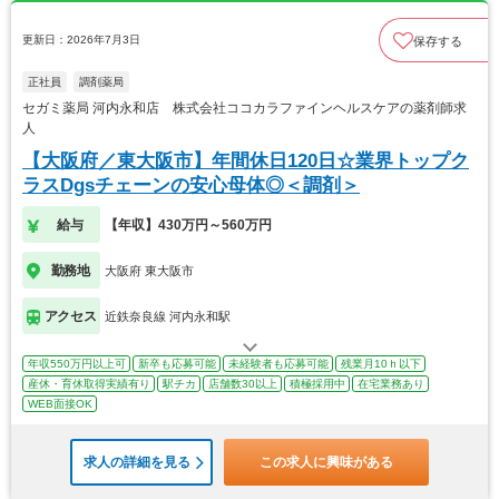
更新日：2026年7月3日
保存する
正社員
調剤薬局
セガミ薬局 河内永和店 株式会社ココカラファインヘルスケアの薬剤師求
人
【大阪府／東大阪市】年間休日120日☆業界トップク
ラスDgsチェーンの安心母体◎＜調剤＞
給与
【年収】430万円～560万円
勤務地
大阪府 東大阪市
アクセス
近鉄奈良線 河内永和駅
年収550万円以上可
新卒も応募可能
未経験者も応募可能
残業月10ｈ以下
産休・育休取得実績有り
駅チカ
店舗数30以上
積極採用中
在宅業務あり
WEB面接OK
求人の詳細を見る
この求人に興味がある