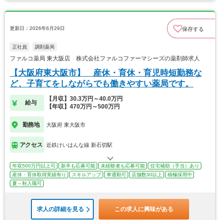
更新日：2026年6月29日
保存する
正社員
調剤薬局
ファルコ薬局 東大阪店 株式会社ファルコファーマシーズの薬剤師求人
【大阪府東大阪市】 産休・育休・育児時短勤務な
ど、子育てをしながらでも働きやすい薬局です。
【月収】30.3万円～40.0万円
給与
【年収】470万円～500万円
勤務地
大阪府 東大阪市
アクセス
近鉄けいはんな線 新石切駅
年収500万円以上可
新卒も応募可能
未経験者も応募可能
住宅補助（手当）あり
産休・育休取得実績有り
スキルアップ
車通勤可
店舗数30以上
積極採用中
夏～秋入職可
求人の詳細を見る
この求人に興味がある