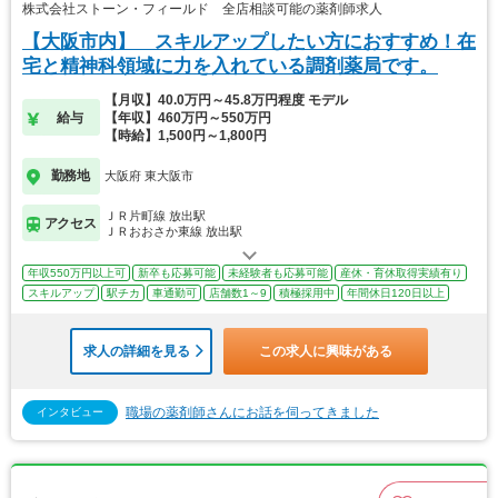
株式会社ストーン・フィールド 全店相談可能の薬剤師求人
【大阪市内】 スキルアップしたい方におすすめ！在
宅と精神科領域に力を入れている調剤薬局です。
【月収】40.0万円～45.8万円程度 モデル
給与
【年収】460万円～550万円
【時給】1,500円～1,800円
勤務地
大阪府 東大阪市
ＪＲ片町線 放出駅
アクセス
ＪＲおおさか東線 放出駅
年収550万円以上可
新卒も応募可能
未経験者も応募可能
産休・育休取得実績有り
スキルアップ
駅チカ
車通勤可
店舗数1～9
積極採用中
年間休日120日以上
求人の詳細を見る
この求人に興味がある
職場の薬剤師さんにお話を伺ってきました
インタビュー