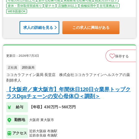
年収550万円以上可
新卒も応募可能
未経験者も応募可能
残業月10ｈ以下
産休・育休取得実績有り
駅チカ
店舗数30以上
積極採用中
在宅業務あり
WEB面接OK
求人の詳細を見る
この求人に興味がある
更新日：2026年7月3日
保存する
正社員
調剤薬局
ココカラファイン薬局 長堂店 株式会社ココカラファインヘルスケアの薬
剤師求人
【大阪府／東大阪市】年間休日120日☆業界トップク
ラスDgsチェーンの安心母体◎＜調剤＞
給与
【年収】430万円～560万円
勤務地
大阪府 東大阪市
近鉄大阪線 布施駅
アクセス
近鉄奈良線 布施駅