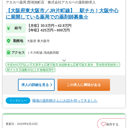
アカカベ薬局 西鴻池町店 株式会社アカカベの薬剤師求人
【大阪府東大阪市／JR片町線】 駅チカ！大阪中心
に展開している薬局での薬剤師募集☆
【月収】30.5万円～42.9万円
給与
【年収】425万円～600万円
勤務地
大阪府 東大阪市
アクセス
ＪＲ片町線 鴻池新田駅
年収600万円以上可
新卒も応募可能
未経験者も応募可能
産休・育休取得実績有り
駅チカ
店舗数30以上
積極採用中
求人の詳細を見る
この求人に興味がある
職場の薬剤師さんにお話を伺ってきました
インタビュー
更新日：2025年6月23日
保存する