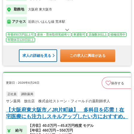
勤務地
大阪府 東大阪市
アクセス
近鉄けいはんな線 荒本駅
年収650万円以上可
産休・育休取得実績有り
車通勤可
店舗数30以上
積極採用中
年間休日120日以上
求人の詳細を見る
この求人に興味がある
更新日：2026年6月26日
保存する
正社員
調剤薬局
サン薬局 放出店 株式会社ストーン・フィールドの薬剤師求人
【大阪府東大阪市／JR片町線】 多科目を応需！在
宅医療にも注力しスキルアップしたい方におすすめ。
【月収】40.0万円～45.8万円程度 モデル
給与
【年収】460万円～550万円