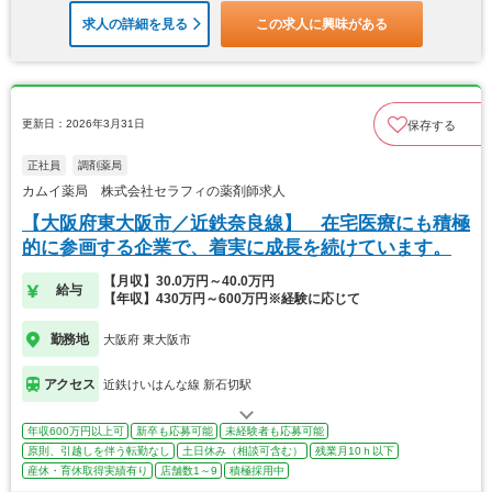
求人の詳細を見る
この求人に興味がある
更新日：2026年3月31日
保存する
正社員
調剤薬局
カムイ薬局 株式会社セラフィの薬剤師求人
【大阪府東大阪市／近鉄奈良線】 在宅医療にも積極
的に参画する企業で、着実に成長を続けています。
【月収】30.0万円～40.0万円
給与
【年収】430万円～600万円※経験に応じて
勤務地
大阪府 東大阪市
アクセス
近鉄けいはんな線 新石切駅
年収600万円以上可
新卒も応募可能
未経験者も応募可能
原則、引越しを伴う転勤なし
土日休み（相談可含む）
残業月10ｈ以下
産休・育休取得実績有り
店舗数1～9
積極採用中