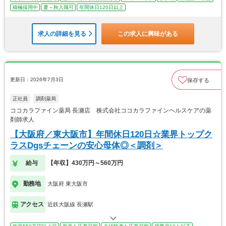
積極採用中
夏～秋入職可
年間休日120日以上
求人の詳細を見る
この求人に興味がある
更新日：2026年7月3日
保存する
正社員
調剤薬局
ココカラファイン薬局 長瀬店 株式会社ココカラファインヘルスケアの薬
剤師求人
【大阪府／東大阪市】年間休日120日☆業界トップク
ラスDgsチェーンの安心母体◎＜調剤＞
給与
【年収】430万円～560万円
勤務地
大阪府 東大阪市
アクセス
近鉄大阪線 長瀬駅