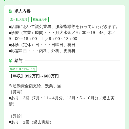
求人内容
夏～秋入職可
積極採用中
■店舗において調剤業務、服薬指導等を行っていただきます。
■診療（営業）時間・・・月火水金／9：00～19：45、木／
9：00～18：00、土／9：00～13：00
■休診（定休）日・・・日曜日、祝日
■応需科目・・・内科、外科、皮膚科
給与
年収600万円以上可
【年収】392万円～600万円
※通勤費全額支給、残業手当
［賞与］
■あり 2回（7月：11～4月分、12月：5～10月分／過去実
績）
［昇給］
■あり 1回（過去実績）