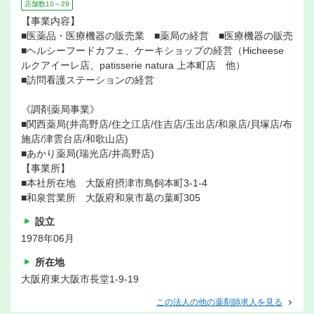
店舗数10～29
【事業内容】
■医薬品・医療機器の販売業 ■薬局の経営 ■医療機器の販売
■ヘルシーフードカフェ、ケーキショップの経営（Hicheese
ルクアイーレ店、patisserie natura 上本町店 他）
■訪問看護ステーションの経営
《調剤薬局事業》
■関西薬局(井高野店/住之江店/住吉店/玉出店/和泉店/貝塚店/布
施店/津雲台店/和歌山店)
■あかり薬局(瑞光店/井高野店)
【事業所】
■本社所在地 大阪府摂津市鳥飼本町3-1-4
■和泉営業所 大阪府和泉市葛の葉町305
設立
1978年06月
所在地
大阪府東大阪市長堂1-9-19
この法人の他の薬剤師求人を見る