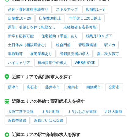
産休・育休取得実績有り
スキルアップ
店舗数1～9
店舗数10～29
店舗数30以上
年間休日120日以上
原則、引越しを伴う転勤なし
未経験者も応募可能
新卒も応募可能
住宅補助（手当）あり
残業月10ｈ以下
土日休み（相談可含む）
総合門前
管理職候補
駅チカ
車通勤可
在宅業務あり
登録販売者の求人
夏～秋入職可
ハイキャリア
積極採用中の求人
WEB面接OK
近隣エリアで薬剤師求人を探す
摂津市
高石市
藤井寺市
泉南市
四條畷市
交野市
近隣エリアの路線で薬剤師求人を探す
大阪市営中央線
ＪＲ片町線
ＪＲおおさか東線
近鉄大阪線
近鉄奈良線
近鉄けいはんな線
近隣エリアの駅で薬剤師求人を探す