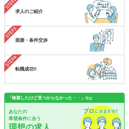
求人のご紹介
面接・条件交渉
転職成功!!
「検索したけど見つからなかった・・」
方は
あなたの
希望条件に合う
理想の求人