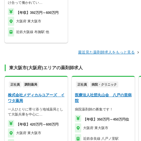
け合って働かれてい…
【年収】392万円～600万円
大阪府 東大阪市
近鉄大阪線 布施駅 他
最近見た薬剤師求人をもっと見る
東大阪市(大阪府)エリアの薬剤師求人
正社員
調剤薬局
正社員
病院・クリニック
株式会社メディカルユアーズ イ
医療法人社団丸山会 八戸の里病
ワタ薬局
院
一人ひとりに寄り添う地域薬局とし
病院薬剤師の募集です！
て大阪兵庫を中心に…
【年収】350万円～450万円位
【年収】420万円～600万円
大阪府 東大阪市
大阪府 東大阪市
近鉄奈良線 八戸ノ里駅