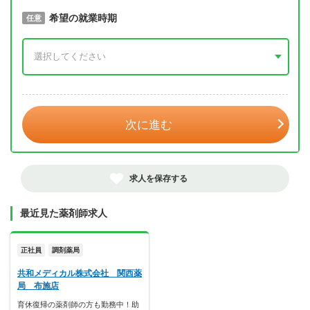
取得予定年
希望の就業時期
必須
任意
年 3月
次に進む
求人を保存する
最近見た薬剤師求人
正社員
調剤薬局
共和メディカル株式会社 関西薬
局 布施店
育休復帰の薬剤師の方も勤務中！助