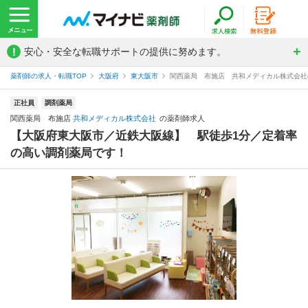
!
安心・安全な転職サポートの提供に努めます。
薬剤師の求人・転職TOP
大阪府
東大阪市
関西薬局 布施店 共和メディカル株式会社
正社員
調剤薬局
関西薬局 布施店
共和メディカル株式会社
の薬剤師求人
【大阪府東大阪市／近鉄大阪線】 駅徒歩1分／定着率
の高い調剤薬局です！