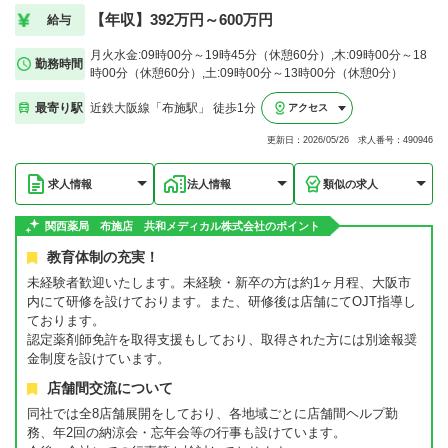
【年収】392万円～600万円
給与
月火水金:09時00分～19時45分（休憩60分）,木:09時00分～18
勤務時間
時00分（休憩60分）,土:09時00分～13時00分（休憩0分）
最寄り駅
近鉄大阪線「布施駅」 徒歩1分
アクセス
更新日：2026/05/26 求人番号：490946
求人情報
法人情報
類似の求人
関西薬局 布施店 共和メディカル株式会社のポイント
教育体制の充実！
未経験者歓迎いたします。未経験・新卒の方は約1ヶ月程、大阪市
内にて研修を設けております。また、研修後は店舗にてOJT指導し
ております。
認定薬剤師免許を取得支援もしており、取得された方には別途報奨
金制度を設けています。
店舗間交流について
同社では全8店舗展開をしており、各地域ごとに店舗間ヘルプ勤
務、年2回の納涼会・忘年会等の行事も設けています。