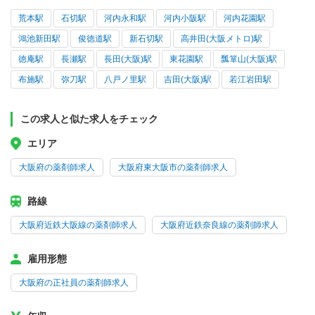
荒本駅
石切駅
河内永和駅
河内小阪駅
河内花園駅
鴻池新田駅
俊徳道駅
新石切駅
高井田(大阪メトロ)駅
徳庵駅
長瀬駅
長田(大阪)駅
東花園駅
瓢箪山(大阪)駅
布施駅
弥刀駅
八戸ノ里駅
吉田(大阪)駅
若江岩田駅
この求人と似た求人をチェック
エリア
大阪府の薬剤師求人
大阪府東大阪市の薬剤師求人
路線
大阪府近鉄大阪線の薬剤師求人
大阪府近鉄奈良線の薬剤師求人
雇用形態
大阪府の正社員の薬剤師求人