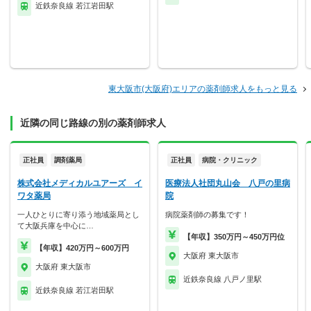
近鉄奈良線 若江岩田駅
東大阪市(大阪府)エリアの薬剤師求人をもっと見る
近隣の同じ路線の別の薬剤師求人
正社員
調剤薬局
正社員
病院・クリニック
株式会社メディカルユアーズ イ
医療法人社団丸山会 八戸の里病
ワタ薬局
院
一人ひとりに寄り添う地域薬局とし
病院薬剤師の募集です！
て大阪兵庫を中心に…
【年収】350万円～450万円位
【年収】420万円～600万円
大阪府 東大阪市
大阪府 東大阪市
近鉄奈良線 八戸ノ里駅
近鉄奈良線 若江岩田駅