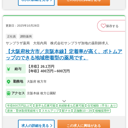
更新日：2025年10月28日
保存する
正社員
調剤薬局
サンプラザ薬局 大垣内局 株式会社サンプラザ加地の薬剤師求人
【大阪府枚方市／京阪本線】定着率が高く、ボトムア
ップのできる地域密着型の薬局です。
【月収】26.1万円
給与
【年収】400万円～600万円
勤務地
大阪府 枚方市
アクセス
京阪本線 枚方公園駅
年収600万円以上可
新卒も応募可能
未経験者も応募可能
住宅補助（手当）あり
産休・育休取得実績有り
スキルアップ
駅チカ
店舗数10～29
積極採用中
求人の詳細を見る
この求人に興味がある