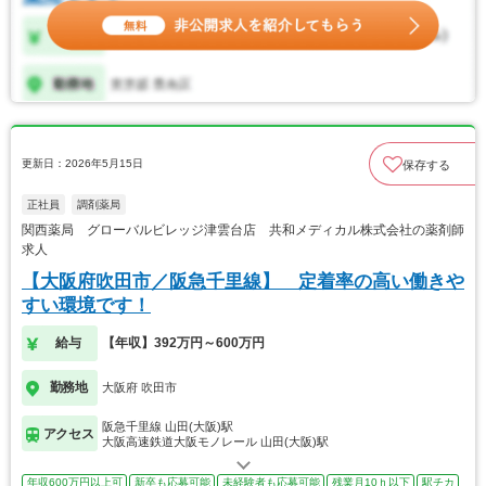
更新日：2026年5月15日
保存する
正社員
調剤薬局
関西薬局 グローバルビレッジ津雲台店 共和メディカル株式会社の薬剤師
求人
【大阪府吹田市／阪急千里線】 定着率の高い働きや
すい環境です！
給与
【年収】392万円～600万円
勤務地
大阪府 吹田市
阪急千里線 山田(大阪)駅
アクセス
大阪高速鉄道大阪モノレール 山田(大阪)駅
年収600万円以上可
新卒も応募可能
未経験者も応募可能
残業月10ｈ以下
駅チカ