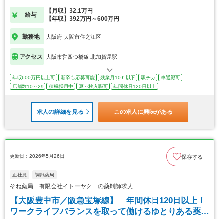
【月収】32.1万円
給与
【年収】392万円～600万円
勤務地
大阪府 大阪市住之江区
アクセス
大阪市営四つ橋線 北加賀屋駅
年収600万円以上可
新卒も応募可能
残業月10ｈ以下
駅チカ
車通勤可
店舗数10～29
積極採用中
夏～秋入職可
年間休日120日以上
求人の詳細を見る
この求人に興味がある
更新日：2026年5月26日
保存する
正社員
調剤薬局
そね薬局 有限会社イトーヤク の薬剤師求人
【大阪豊中市／阪急宝塚線】 年間休日120日以上！
ワークライフバランスを取って働けるゆとりある薬