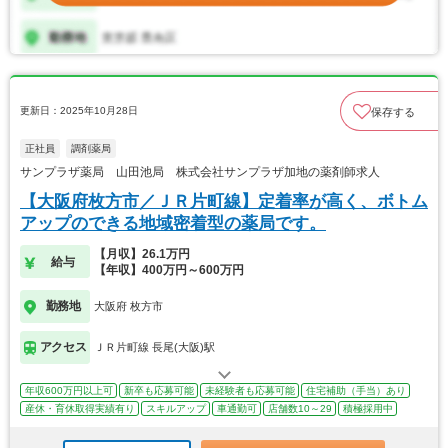
更新日：2025年10月28日
保存する
正社員
調剤薬局
サンプラザ薬局 山田池局 株式会社サンプラザ加地の薬剤師求人
【大阪府枚方市／ＪＲ片町線】定着率が高く、ボトム
アップのできる地域密着型の薬局です。
【月収】26.1万円
給与
【年収】400万円～600万円
勤務地
大阪府 枚方市
アクセス
ＪＲ片町線 長尾(大阪)駅
年収600万円以上可
新卒も応募可能
未経験者も応募可能
住宅補助（手当）あり
産休・育休取得実績有り
スキルアップ
車通勤可
店舗数10～29
積極採用中