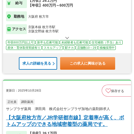
【月収】26.1万円
給与
【年収】400万円～600万円
勤務地
大阪府 枚方市
京阪本線 枚方市駅
アクセス
京阪交野線 枚方市駅
年収600万円以上可
新卒も応募可能
未経験者も応募可能
住宅補助（手当）あり
産休・育休取得実績有り
スキルアップ
駅チカ
店舗数10～29
積極採用中
求人の詳細を見る
この求人に興味がある
更新日：2025年10月28日
保存する
正社員
調剤薬局
サンプラザ薬局 津田局 株式会社サンプラザ加地の薬剤師求人
【大阪府枚方市／JR学研都市線】定着率が高く、ボ
トムアップのできる地域密着型の薬局です。
【月収】26.1万円