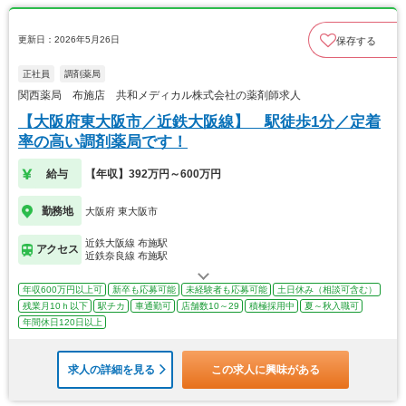
更新日：2026年5月26日
保存する
正社員
調剤薬局
関西薬局 布施店 共和メディカル株式会社の薬剤師求人
【大阪府東大阪市／近鉄大阪線】 駅徒歩1分／定着
率の高い調剤薬局です！
給与
【年収】392万円～600万円
勤務地
大阪府 東大阪市
近鉄大阪線 布施駅
アクセス
近鉄奈良線 布施駅
年収600万円以上可
新卒も応募可能
未経験者も応募可能
土日休み（相談可含む）
残業月10ｈ以下
駅チカ
車通勤可
店舗数10～29
積極採用中
夏～秋入職可
年間休日120日以上
求人の詳細を見る
この求人に興味がある