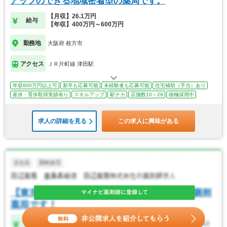
アップのできる地域密着型の薬局です。
【月収】26.1万円
給与
【年収】400万円～600万円
勤務地
大阪府 枚方市
アクセス
ＪＲ片町線 津田駅
年収600万円以上可
新卒も応募可能
未経験者も応募可能
住宅補助（手当）あり
産休・育休取得実績有り
スキルアップ
駅チカ
店舗数10～29
積極採用中
求人の詳細を見る
この求人に興味がある