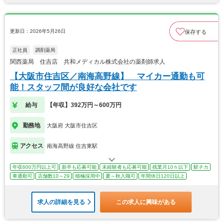
更新日：2026年5月26日
保存する
正社員
調剤薬局
関西薬局 住吉店 共和メディカル株式会社の薬剤師求人
【大阪市住吉区／南海高野線】 マイカー通勤も可
能！スタッフ間が良好な会社です
給与
【年収】392万円～600万円
勤務地
大阪府 大阪市住吉区
アクセス
南海高野線 住吉東駅
年収600万円以上可
新卒も応募可能
未経験者も応募可能
残業月10ｈ以下
駅チカ
車通勤可
店舗数10～29
積極採用中
夏～秋入職可
年間休日120日以上
求人の詳細を見る
この求人に興味がある