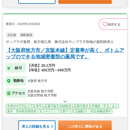
更新日：2025年10月28日
保存する
正社員
調剤薬局
サンプラザ薬局 枚方南口局 株式会社サンプラザ加地の薬剤師求人
【大阪府枚方市／京阪本線】定着率が高く、ボトムア
ップのできる地域密着型の薬局です。
【月収】26.1万円
給与
【年収】400万円～600万円
勤務地
大阪府 枚方市
京阪本線 枚方市駅
アクセス
京阪交野線 枚方市駅
年収600万円以上可
新卒も応募可能
未経験者も応募可能
住宅補助（手当）あり
産休・育休取得実績有り
スキルアップ
駅チカ
店舗数10～29
積極採用中
求人の詳細を見る
この求人に興味がある