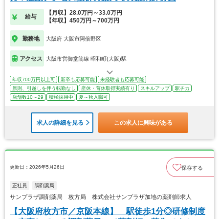
【月収】28.0万円～33.0万円
給与
【年収】450万円～700万円
勤務地
大阪府 大阪市阿倍野区
アクセス
大阪市営御堂筋線 昭和町(大阪)駅
年収700万円以上可
新卒も応募可能
未経験者も応募可能
原則、引越しを伴う転勤なし
産休・育休取得実績有り
スキルアップ
駅チカ
店舗数10～29
積極採用中
夏～秋入職可
求人の詳細を見る
この求人に興味がある
更新日：2026年5月26日
保存する
正社員
調剤薬局
サンプラザ調剤薬局 枚方局 株式会社サンプラザ加地の薬剤師求人
【大阪府枚方市／京阪本線】 駅徒歩1分◎研修制度