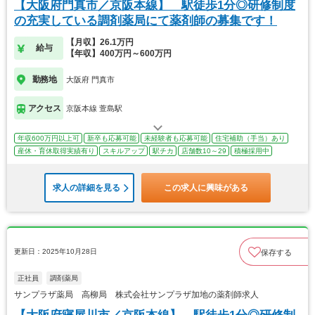
【大阪府門真市／京阪本線】 駅徒歩1分◎研修制度
の充実している調剤薬局にて薬剤師の募集です！
【月収】26.1万円
給与
【年収】400万円～600万円
勤務地
大阪府 門真市
アクセス
京阪本線 萱島駅
年収600万円以上可
新卒も応募可能
未経験者も応募可能
住宅補助（手当）あり
産休・育休取得実績有り
スキルアップ
駅チカ
店舗数10～29
積極採用中
求人の詳細を見る
この求人に興味がある
更新日：2025年10月28日
保存する
正社員
調剤薬局
サンプラザ薬局 高柳局 株式会社サンプラザ加地の薬剤師求人