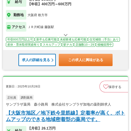
給与
【年収】400万円～600万円
勤務地
大阪府 枚方市
アクセス
ＪＲ片町線 藤阪駅
年収600万円以上可
新卒も応募可能
未経験者も応募可能
住宅補助（手当）あり
産休・育休取得実績有り
スキルアップ
駅チカ
店舗数10～29
積極採用中
求人の詳細を見る
この求人に興味がある
更新日：2025年10月28日
保存する
正社員
調剤薬局
サンプラザ薬局 森小路局 株式会社サンプラザ加地の薬剤師求人
【大阪市旭区／地下鉄今里筋線】定着率が高く、ボト
ムアップのできる地域密着型の薬局です。
【月収】26.1万円
給与