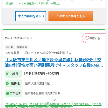
店舗数10～29
積極採用中
年間休日120日以上
求人の詳細を見る
この求人に興味がある
更新日：2026年5月13日
保存する
正社員
調剤薬局
あかり薬局 共和メディカル株式会社の薬剤師求人
【大阪市東淀川区／地下鉄今里筋線】駅徒歩2分！交
通の利便性が高い調剤薬局です～スタッフ自慢の会社
です
給与
【年収】392万円～600万円
勤務地
大阪府 大阪市東淀川区
アクセス
大阪市営今里筋線 瑞光四丁目駅
年収600万円以上可
新卒も応募可能
未経験者も応募可能
残業月10ｈ以下
駅チカ