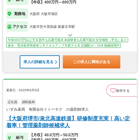
【年収】400万円～600万円
勤務地
大阪府 大阪市旭区
アクセス
大阪市営今里筋線 新森古市駅
年収600万円以上可
新卒も応募可能
未経験者も応募可能
住宅補助（手当）あり
産休・育休取得実績有り
スキルアップ
駅チカ
店舗数10～29
積極採用中
求人の詳細を見る
この求人に興味がある
更新日：2025年9月5日
保存する
正社員
調剤薬局
いずみ薬局 有限会社イトーヤク の薬剤師求人
【大阪府堺市/泉北高速鉄道】研修制度充実！高い定
着率！管理薬剤師候補求人
【月収】40.0万円～50.0万円
給与