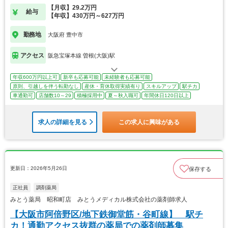
局。
【月収】29.2万円
給与
【年収】430万円～627万円
勤務地
大阪府 豊中市
アクセス
阪急宝塚本線 曽根(大阪)駅
年収600万円以上可
新卒も応募可能
未経験者も応募可能
原則、引越しを伴う転勤なし
産休・育休取得実績有り
スキルアップ
駅チカ
車通勤可
店舗数10～29
積極採用中
夏～秋入職可
年間休日120日以上
求人の詳細を見る
この求人に興味がある
更新日：2026年5月26日
保存する
正社員
調剤薬局
みとう薬局 昭和町店 みとうメディカル株式会社の薬剤師求人
【大阪市阿倍野区/地下鉄御堂筋・谷町線】 駅チ
カ！通勤アクセス抜群の薬局での薬剤師募集