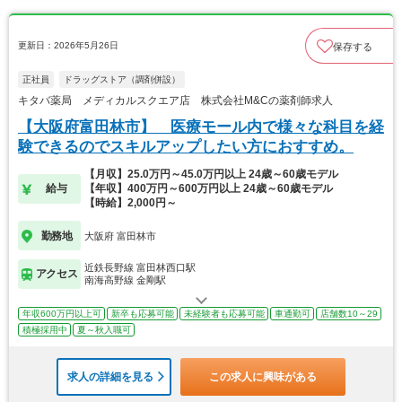
更新日：2026年5月26日
保存する
正社員
ドラッグストア（調剤併設）
キタバ薬局 メディカルスクエア店 株式会社M&Cの薬剤師求人
【大阪府富田林市】 医療モール内で様々な科目を経
験できるのでスキルアップしたい方におすすめ。
【月収】25.0万円～45.0万円以上 24歳～60歳モデル
給与
【年収】400万円～600万円以上 24歳～60歳モデル
【時給】2,000円～
勤務地
大阪府 富田林市
近鉄長野線 富田林西口駅
アクセス
南海高野線 金剛駅
年収600万円以上可
新卒も応募可能
未経験者も応募可能
車通勤可
店舗数10～29
積極採用中
夏～秋入職可
求人の詳細を見る
この求人に興味がある