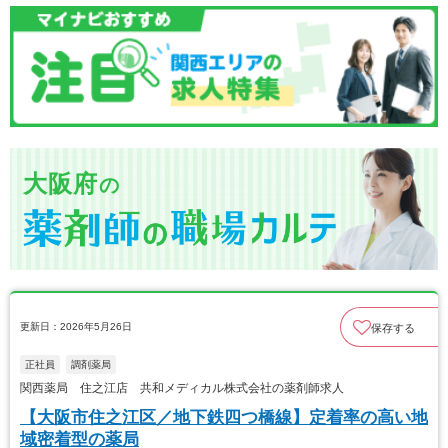
大阪府
の
更新日：2026年5月26日
保存する
正社員
調剤薬局
関西薬局 住之江店 共和メディカル株式会社の薬剤師求人
【大阪市住之江区／地下鉄四つ橋線】定着率の高い地
域密着型の薬局