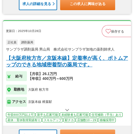
求人の詳細を見る
この求人に興味がある
更新日：2025年10月28日
保存する
正社員
調剤薬局
サンプラザ調剤薬局 男山局 株式会社サンプラザ加地の薬剤師求人
【大阪府枚方市／京阪本線】定着率が高く、ボトムア
ップのできる地域密着型の薬局です。
【月収】26.1万円
給与
【年収】400万円～600万円
勤務地
大阪府 枚方市
アクセス
京阪本線 樟葉駅
年収600万円以上可
新卒も応募可能
未経験者も応募可能
住宅補助（手当）あり
産休・育休取得実績有り
スキルアップ
駅チカ
店舗数10～29
積極採用中