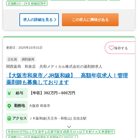
店舗数10～29
積極採用中
求人の詳細を見る
この求人に興味がある
更新日：2025年10月31日
保存する
正社員
調剤薬局
関西薬局 和泉店 共和メディカル株式会社の薬剤師求人
【大阪市和泉市／JR阪和線】 高額年収求人！管理
薬剤師も募集しております
給与
【年収】392万円～600万円
勤務地
大阪府 和泉市
アクセス
ＪＲ阪和線(天王寺－和歌山) 北信太駅
年収600万円以上可
新卒も応募可能
残業月10ｈ以下
駅チカ
車通勤可
店舗数10～29
積極採用中
年間休日120日以上