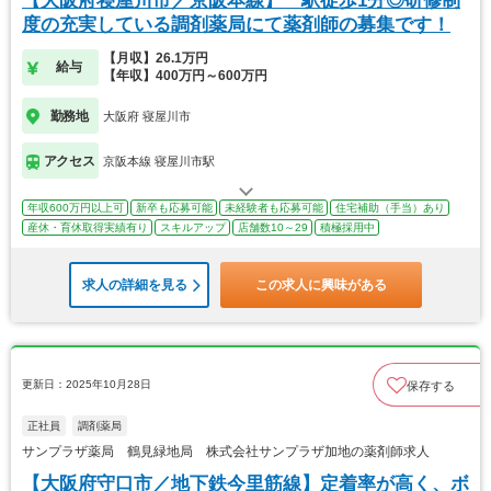
【大阪府寝屋川市／京阪本線】 駅徒歩1分◎研修制
度の充実している調剤薬局にて薬剤師の募集です！
【月収】26.1万円
給与
【年収】400万円～600万円
勤務地
大阪府 寝屋川市
アクセス
京阪本線 寝屋川市駅
年収600万円以上可
新卒も応募可能
未経験者も応募可能
住宅補助（手当）あり
産休・育休取得実績有り
スキルアップ
店舗数10～29
積極採用中
求人の詳細を見る
この求人に興味がある
更新日：2025年10月28日
保存する
正社員
調剤薬局
サンプラザ薬局 鶴見緑地局 株式会社サンプラザ加地の薬剤師求人
【大阪府守口市／地下鉄今里筋線】定着率が高く、ボ