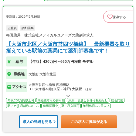
更新日：2026年5月26日
保存する
正社員
調剤薬局
梅田薬局 株式会社メディカルユアーズの薬剤師求人
【大阪市北区／大阪市営四ツ橋線】 最新機器を取り
揃えている駅前の薬局にて薬剤師募集です！
給与
【年収】420万円～660万円程度 モデル
勤務地
大阪府 大阪市北区
大阪市営四つ橋線 西梅田駅
アクセス
ＪＲ東海道本線(米原－神戸) 大阪駅…ほか
年収650万円以上可
未経験者も応募可能
原則、引越しを伴う転勤なし
総合門前
駅チカ
店舗数10～29
積極採用中
夏～秋入職可
年間休日120日以上
求人の詳細を見る
この求人に興味がある