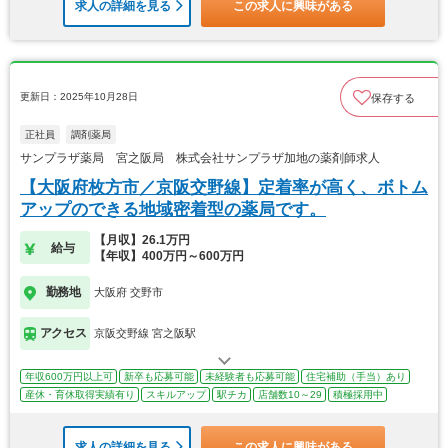
求人の詳細を見る
この求人に興味がある
更新日：2025年10月28日
保存する
正社員
調剤薬局
サンプラザ薬局 宮之阪局 株式会社サンプラザ加地の薬剤師求人
【大阪府枚方市／京阪交野線】定着率が高く、ボトム
アップのできる地域密着型の薬局です。
【月収】26.1万円
給与
【年収】400万円～600万円
勤務地
大阪府 交野市
アクセス
京阪交野線 宮之阪駅
年収600万円以上可
新卒も応募可能
未経験者も応募可能
住宅補助（手当）あり
産休・育休取得実績有り
スキルアップ
駅チカ
店舗数10～29
積極採用中
求人の詳細を見る
この求人に興味がある