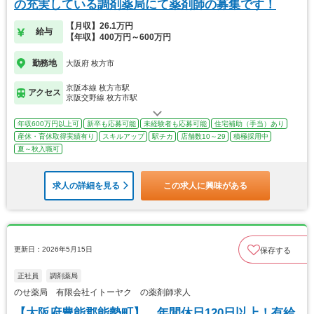
の充実している調剤薬局にて薬剤師の募集です！
【月収】26.1万円
給与
【年収】400万円～600万円
勤務地
大阪府 枚方市
京阪本線 枚方市駅
アクセス
京阪交野線 枚方市駅
年収600万円以上可
新卒も応募可能
未経験者も応募可能
住宅補助（手当）あり
産休・育休取得実績有り
スキルアップ
駅チカ
店舗数10～29
積極採用中
夏～秋入職可
求人の詳細を見る
この求人に興味がある
更新日：2026年5月15日
保存する
正社員
調剤薬局
のせ薬局 有限会社イトーヤク の薬剤師求人
【大阪府豊能郡能勢町】 年間休日120日以上！有給