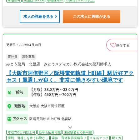
車通勤可
店舗数10～29
積極採用中
年間休日120日以上
求人の詳細を見る
この求人に興味がある
更新日：2026年4月10日
保存する
正社員
調剤薬局
みとう薬局 北畠店 みとうメディカル株式会社の薬剤師求人
【大阪市阿倍野区／阪堺電気軌道上町線】駅近好アク
セス！風通しが良く、非常に働きやすい環境です
【月収】28.0万円～33.0万円
給与
【年収】450万円～700万円
勤務地
大阪府 大阪市阿倍野区
アクセス
阪堺電気軌道上町線 北畠駅
年収700万円以上可
新卒も応募可能
未経験者も応募可能
原則、引越しを伴う転勤なし
産休・育休取得実績有り
スキルアップ
駅チカ