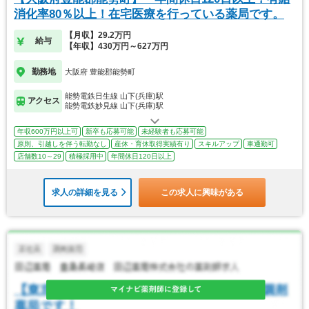
消化率80％以上！在宅医療を行っている薬局です。
【月収】29.2万円
給与
【年収】430万円～627万円
勤務地
大阪府 豊能郡能勢町
能勢電鉄日生線 山下(兵庫)駅
アクセス
能勢電鉄妙見線 山下(兵庫)駅
年収600万円以上可
新卒も応募可能
未経験者も応募可能
原則、引越しを伴う転勤なし
産休・育休取得実績有り
スキルアップ
車通勤可
店舗数10～29
積極採用中
年間休日120日以上
求人の詳細を見る
この求人に興味がある