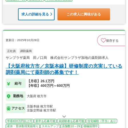
求人の詳細を見る
この求人に興味がある
更新日：2025年10月28日
保存する
正社員
調剤薬局
サンプラザ薬局 田ノ口局 株式会社サンプラザ加地の薬剤師求人
【大阪府枚方市／京阪本線】研修制度の充実している
調剤薬局にて薬剤師の募集です！
【月収】26.1万円
給与
【年収】400万円～600万円
勤務地
大阪府 枚方市
京阪本線 枚方市駅
アクセス
京阪交野線 枚方市駅
年収600万円以上可
新卒も応募可能
未経験者も応募可能
住宅補助（手当）あり
産休・育休取得実績有り
スキルアップ
店舗数10～29
積極採用中