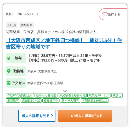
更新日：2026年5月26日
保存する
正社員
調剤薬局
関西薬局 玉出店 共和メディカル株式会社の薬剤師求人
【大阪市西成区／地下鉄四つ橋線】 駅徒歩5分！住
吉区寄りの地域です
【月収】28.0万円～35.7万円以上 24歳～モデル
給与
【年収】392万円～600万円以上 24歳～モデル
勤務地
大阪府 大阪市西成区
アクセス
大阪市営四つ橋線 玉出駅
年収600万円以上可
新卒も応募可能
未経験者も応募可能
残業月10ｈ以下
駅チカ
車通勤可
店舗数10～29
積極採用中
夏～秋入職可
年間休日120日以上
求人の詳細を見る
この求人に興味がある