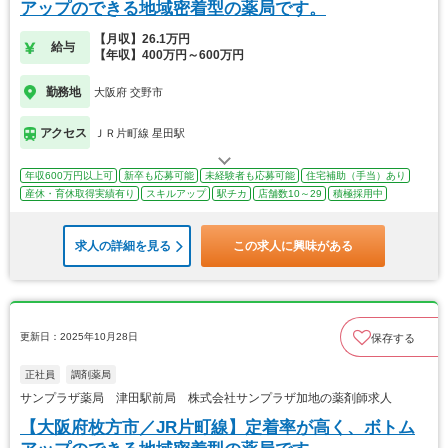
アップのできる地域密着型の薬局です。
【月収】26.1万円
給与
【年収】400万円～600万円
勤務地
大阪府 交野市
アクセス
ＪＲ片町線 星田駅
年収600万円以上可
新卒も応募可能
未経験者も応募可能
住宅補助（手当）あり
産休・育休取得実績有り
スキルアップ
駅チカ
店舗数10～29
積極採用中
求人の詳細を見る
この求人に興味がある
更新日：2025年10月28日
保存する
正社員
調剤薬局
サンプラザ薬局 津田駅前局 株式会社サンプラザ加地の薬剤師求人
【大阪府枚方市／JR片町線】定着率が高く、ボトム