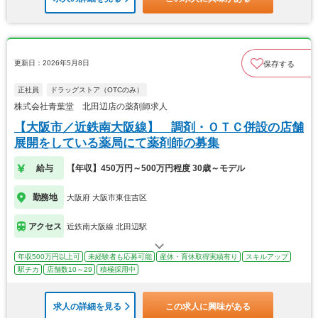
更新日：2026年5月8日
保存する
正社員
ドラッグストア（OTCのみ）
株式会社青葉堂 北田辺店の薬剤師求人
【大阪市／近鉄南大阪線】 調剤・ＯＴＣ併設の店舗
展開をしている薬局にて薬剤師の募集
給与
【年収】450万円～500万円程度 30歳～モデル
勤務地
大阪府 大阪市東住吉区
アクセス
近鉄南大阪線 北田辺駅
年収500万円以上可
未経験者も応募可能
産休・育休取得実績有り
スキルアップ
駅チカ
店舗数10～29
積極採用中
求人の詳細を見る
この求人に興味がある