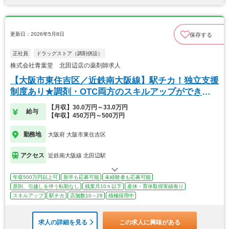
更新日：2026年5月8日
保存する
正社員
ドラッグストア（調剤併設）
株式会社青葉堂 北田辺店の薬剤師求人
【大阪市東住吉区／近鉄南大阪線】駅チカ！独立支援
制度あり★調剤・OTC両方のスキルアップができま
す！
【月収】30.0万円～33.0万円
給与
【年収】450万円～500万円
勤務地
大阪府 大阪市東住吉区
アクセス
近鉄南大阪線 北田辺駅
年収500万円以上可
新卒も応募可能
未経験者も応募可能
原則、引越しを伴う転勤なし
残業月10ｈ以下
産休・育休取得実績有り
スキルアップ
駅チカ
店舗数10～29
積極採用中
求人の詳細を見る
この求人に興味がある