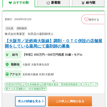
おすすめ順
新着順
給与順
更新日：2026年5月12日
保存する
正社員
調剤薬局
株式会社青葉堂 矢田店の薬剤師求人
【大阪市／近鉄南大阪線】調剤・ＯＴＣ併設の店舗展
開をしている薬局にて薬剤師の募集
給与
【年収】450万円～500万円程度 30歳～モデル
勤務地
大阪府 大阪市東住吉区
アクセス
近鉄南大阪線 矢田(大阪)駅
年収500万円以上可
未経験者も応募可能
産休・育休取得実績有り
スキルアップ
駅チカ
店舗数10～29
積極採用中
求人の詳細を見る
この求人に興味がある