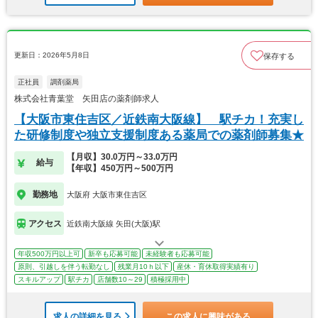
更新日：2026年5月8日
保存する
正社員
調剤薬局
株式会社青葉堂 矢田店の薬剤師求人
【大阪市東住吉区／近鉄南大阪線】 駅チカ！充実し
た研修制度や独立支援制度ある薬局での薬剤師募集★
【月収】30.0万円～33.0万円
給与
【年収】450万円～500万円
勤務地
大阪府 大阪市東住吉区
アクセス
近鉄南大阪線 矢田(大阪)駅
年収500万円以上可
新卒も応募可能
未経験者も応募可能
原則、引越しを伴う転勤なし
残業月10ｈ以下
産休・育休取得実績有り
スキルアップ
駅チカ
店舗数10～29
積極採用中
求人の詳細を見る
この求人に興味がある