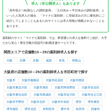
求人（非公開求人）もあります
「高年収かつ転勤なしの調剤薬局」「土日休み＋平日休みの調剤薬局」と
いった人気求人の場合、「マイナビ薬剤師」に登録済みの方に優先的にご
紹介してしまうこともあるためサイトには求人情報が掲載されないことも
あります。
薬剤師のサイト「マイナビ薬剤師」では、希望通りの求人を無料でご紹介。大手
だから安心！厚生労働大臣認可の転職支援サービスです。
関西エリアで店舗数10～29の薬剤師求人を探す
大阪
兵庫
京都
滋賀
奈良
和歌山
大阪府の店舗数10～29の薬剤師求人を市区町村で探す
大阪市
大阪市都島区
大阪市此花区
大阪市西区
大阪市東淀川区
大阪市旭区
大阪市阿倍野区
大阪市住吉区
大阪市東住吉区
大阪市西成区
大阪市淀川区
大阪市住之江区
大阪市平野区
大阪市北区
大阪市中央区
堺市
堺市東区
堺市南区
堺市北区
岸和田市
豊中市
吹田市
貝塚市