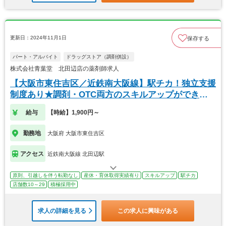
更新日：2024年11月1日
保存する
パート・アルバイト
ドラッグストア（調剤併設）
株式会社青葉堂 北田辺店の薬剤師求人
【大阪市東住吉区／近鉄南大阪線】駅チカ！独立支援
制度あり★調剤・OTC両方のスキルアップができま
す！
給与
【時給】1,900円～
勤務地
大阪府 大阪市東住吉区
アクセス
近鉄南大阪線 北田辺駅
原則、引越しを伴う転勤なし
産休・育休取得実績有り
スキルアップ
駅チカ
店舗数10～29
積極採用中
求人の詳細を見る
この求人に興味がある