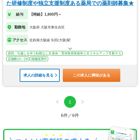
た研修制度や独立支援制度ある薬局での薬剤師募集★
給与
【時給】1,900円～
勤務地
大阪府 大阪市東住吉区
アクセス
近鉄南大阪線 矢田(大阪)駅
原則、引越しを伴う転勤なし
産休・育休取得実績有り
スキルアップ
駅チカ
店舗数10～29
積極採用中
求人の詳細を見る
この求人に興味がある
1
6件／6件