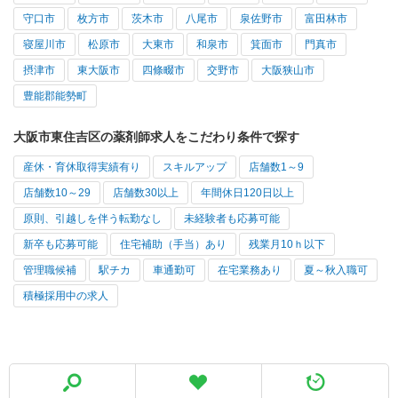
守口市
枚方市
茨木市
八尾市
泉佐野市
富田林市
寝屋川市
松原市
大東市
和泉市
箕面市
門真市
摂津市
東大阪市
四條畷市
交野市
大阪狭山市
豊能郡能勢町
大阪市東住吉区の薬剤師求人をこだわり条件で探す
産休・育休取得実績有り
スキルアップ
店舗数1～9
店舗数10～29
店舗数30以上
年間休日120日以上
原則、引越しを伴う転勤なし
未経験者も応募可能
新卒も応募可能
住宅補助（手当）あり
残業月10ｈ以下
管理職候補
駅チカ
車通勤可
在宅業務あり
夏～秋入職可
積極採用中の求人