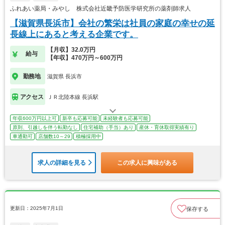
ふれあい薬局・みやし 株式会社近畿予防医学研究所の薬剤師求人
【滋賀県長浜市】会社の繁栄は社員の家庭の幸せの延
長線上にあると考える企業です。
【月収】32.0万円
給与
【年収】470万円～600万円
勤務地
滋賀県 長浜市
アクセス
ＪＲ北陸本線 長浜駅
年収600万円以上可
新卒も応募可能
未経験者も応募可能
原則、引越しを伴う転勤なし
住宅補助（手当）あり
産休・育休取得実績有り
車通勤可
店舗数10～29
積極採用中
求人の詳細を見る
この求人に興味がある
更新日：2025年7月1日
保存する