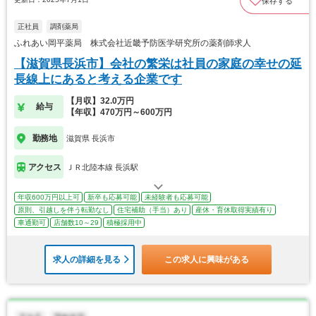
保存する
正社員
調剤薬局
ふれあい岡平薬局 株式会社近畿予防医学研究所の薬剤師求人
【滋賀県長浜市】会社の繁栄は社員の家庭の幸せの延
長線上にあると考える企業です
【月収】32.0万円
給与
【年収】470万円～600万円
勤務地
滋賀県 長浜市
アクセス
ＪＲ北陸本線 長浜駅
年収600万円以上可
新卒も応募可能
未経験者も応募可能
原則、引越しを伴う転勤なし
住宅補助（手当）あり
産休・育休取得実績有り
車通勤可
店舗数10～29
積極採用中
求人の詳細を見る
この求人に興味がある