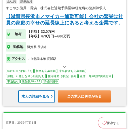
正社員
調剤薬局
すこやか薬局・長浜 株式会社近畿予防医学研究所の薬剤師求人
【滋賀県長浜市／マイカー通勤可能】会社の繁栄は社
員の家庭の幸せの延長線上にあると考える企業です。
【月収】32.0万円
給与
【年収】470万円～600万円
勤務地
滋賀県 長浜市
アクセス
ＪＲ北陸本線 長浜駅
年収600万円以上可
新卒も応募可能
未経験者も応募可能
原則、引越しを伴う転勤なし
住宅補助（手当）あり
産休・育休取得実績有り
車通勤可
店舗数10～29
積極採用中
求人の詳細を見る
この求人に興味がある
更新日：2025年7月1日
保存する