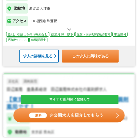
勤務地
滋賀県 大津市
アクセス
ＪＲ湖西線 和邇駅
原則、引越しを伴う転勤なし
残業月10ｈ以下
産休・育休取得実績有り
車通勤可
店舗数10～29
積極採用中
求人の詳細を見る
この求人に興味がある