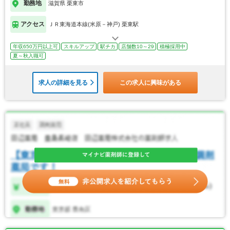
勤務地
滋賀県 栗東市
アクセス
ＪＲ東海道本線(米原－神戸) 栗東駅
年収650万円以上可
スキルアップ
駅チカ
店舗数10～29
積極採用中
夏～秋入職可
求人の詳細を見る
この求人に興味がある