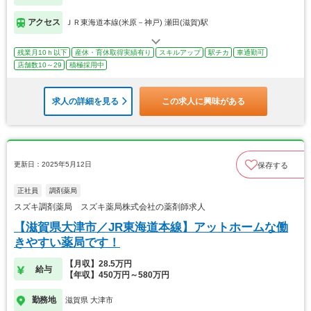
アクセス
ＪＲ東海道本線(米原－神戸) 瀬田(滋賀)駅
残業月10ｈ以下
産休・育休取得実績有り
スキルアップ
駅チカ
車通勤可
店舗数10～29
積極採用中
求人の詳細を見る
この求人に興味がある
更新日：2025年5月12日
保存する
正社員
調剤薬局
スズキ調剤薬局 スズキ薬局株式会社の薬剤師求人
【滋賀県大津市／JR東海道本線】アットホームな働
きやすい薬局です！
【月収】28.5万円
給与
【年収】450万円～580万円
勤務地
滋賀県 大津市