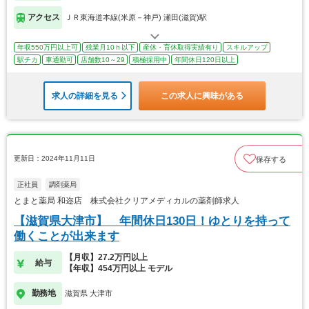
アクセス
ＪＲ東海道本線(米原－神戸) 瀬田(滋賀)駅
年収550万円以上可
残業月10ｈ以下
産休・育休取得実績有り
スキルアップ
駅チカ
車通勤可
店舗数10～29
積極採用中
年間休日120日以上
求人の詳細を見る
この求人に興味がある
更新日：2024年11月11日
保存する
正社員
調剤薬局
とまと薬局 和迩店 株式会社クリアメディカルの薬剤師求人
【滋賀県大津市】 年間休日130日！ゆとりを持って
働くことが出来ます
【月収】27.2万円以上
給与
【年収】454万円以上 モデル
勤務地
滋賀県 大津市