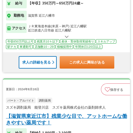
給与
【年収】350万円～650万円24歳～
勤務地
滋賀県 近江八幡市
ＪＲ東海道本線(米原－神戸) 近江八幡駅
アクセス
近江鉄道八日市線 近江八幡駅
年収650万円以上可
残業月10ｈ以下
産休・育休取得実績有り
スキルアップ
駅チカ
車通勤可
店舗数10～29
積極採用中
年間休日120日以上
求人の詳細を見る
この求人に興味がある
更新日：2024年8月16日
保存する
パート・アルバイト
調剤薬局
スズキ調剤薬局 能登川店 スズキ薬局株式会社の薬剤師求人
【滋賀県東近江市】残業少な目で、アットホームな働
きやすい薬局です！