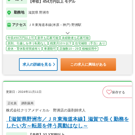
【年収】454万円以上 モデル
勤務地
滋賀県 野洲市
アクセス
ＪＲ東海道本線(米原－神戸) 野洲駅
年収450万円以上可
新卒も応募可能
未経験者も応募可能
原則、引越しを伴う転勤なし
残業月10ｈ以下
住宅補助（手当）あり
産休・育休取得実績有り
車通勤可
店舗数10～29
積極採用中
求人の詳細を見る
この求人に興味がある
更新日：2024年11月11日
保存する
正社員
調剤薬局
株式会社クリアメディカル 野洲店の薬剤師求人
【滋賀県野洲市／ＪＲ東海道本線】滋賀で長く勤務を
したい方～転居を伴う異動はなし～
【月収】27.2万円以上