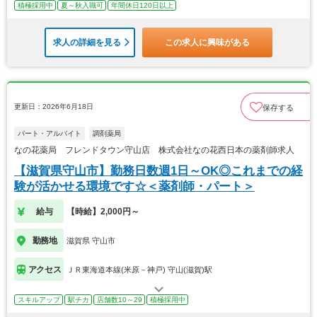
積極採用中
夏～秋入職可
年間休日120日以上
求人の詳細を見る
この求人に興味がある
更新日：2026年6月18日
保存する
パート・アルバイト
調剤薬局
なの花薬局 フレンドタウン守山店 株式会社なの花西日本の薬剤師求人
【滋賀県守山市】勤務日数週1日～OK◎これまでの経
験が活かせる環境です☆＜薬剤師・パート＞
給与
【時給】2,000円～
勤務地
滋賀県 守山市
アクセス
ＪＲ東海道本線(米原－神戸) 守山(滋賀)駅
スキルアップ
駅チカ
店舗数10～29
積極採用中