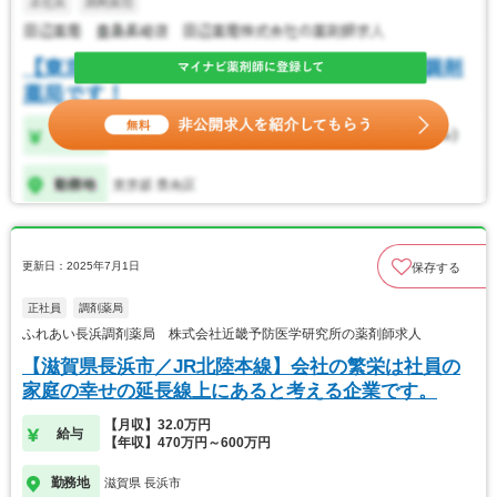
更新日：2025年7月1日
保存する
正社員
調剤薬局
ふれあい長浜調剤薬局 株式会社近畿予防医学研究所の薬剤師求人
【滋賀県長浜市／JR北陸本線】会社の繁栄は社員の
家庭の幸せの延長線上にあると考える企業です。
【月収】32.0万円
給与
【年収】470万円～600万円
勤務地
滋賀県 長浜市