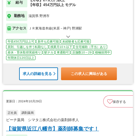
給与
【年収】454万円以上 モデル
勤務地
滋賀県 野洲市
アクセス
ＪＲ東海道本線(米原－神戸) 野洲駅
年収450万円以上可
新卒も応募可能
未経験者も応募可能
原則、引越しを伴う転勤なし
残業月10ｈ以下
住宅補助（手当）あり
産休・育休取得実績有り
駅チカ
車通勤可
店舗数10～29
積極採用中
年間休日120日以上
求人の詳細を見る
この求人に興味がある
更新日：2024年10月29日
保存する
正社員
調剤薬局
ピーチ薬局 シマタニ株式会社の薬剤師求人
【滋賀県近江八幡市】薬剤師募集です！