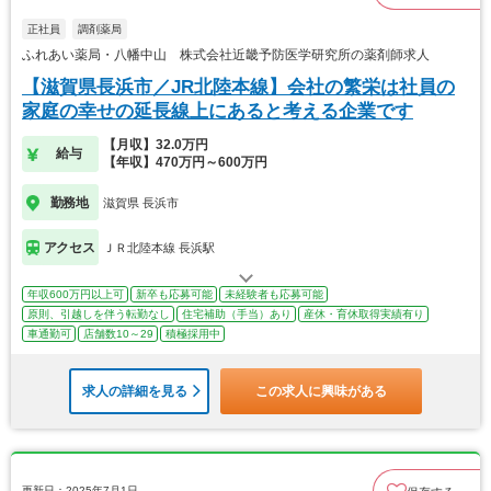
正社員
調剤薬局
ふれあい薬局・八幡中山 株式会社近畿予防医学研究所の薬剤師求人
【滋賀県長浜市／JR北陸本線】会社の繁栄は社員の
家庭の幸せの延長線上にあると考える企業です
【月収】32.0万円
給与
【年収】470万円～600万円
勤務地
滋賀県 長浜市
アクセス
ＪＲ北陸本線 長浜駅
年収600万円以上可
新卒も応募可能
未経験者も応募可能
原則、引越しを伴う転勤なし
住宅補助（手当）あり
産休・育休取得実績有り
車通勤可
店舗数10～29
積極採用中
求人の詳細を見る
この求人に興味がある
更新日：2025年7月1日