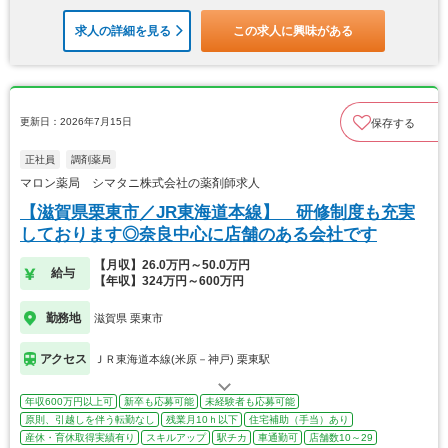
求人の詳細を見る
この求人に興味がある
更新日：2026年7月15日
保存する
正社員
調剤薬局
マロン薬局 シマタニ株式会社の薬剤師求人
【滋賀県栗東市／JR東海道本線】 研修制度も充実
しております◎奈良中心に店舗のある会社です
【月収】26.0万円～50.0万円
給与
【年収】324万円～600万円
勤務地
滋賀県 栗東市
アクセス
ＪＲ東海道本線(米原－神戸) 栗東駅
年収600万円以上可
新卒も応募可能
未経験者も応募可能
原則、引越しを伴う転勤なし
残業月10ｈ以下
住宅補助（手当）あり
産休・育休取得実績有り
スキルアップ
駅チカ
車通勤可
店舗数10～29