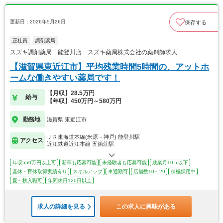
更新日：2026年5月26日
保存する
正社員
調剤薬局
スズキ調剤薬局 能登川店 スズキ薬局株式会社の薬剤師求人
【滋賀県東近江市】平均残業時間5時間の、アットホ
ームな働きやすい薬局です！
【月収】28.5万円
給与
【年収】450万円～580万円
勤務地
滋賀県 東近江市
ＪＲ東海道本線(米原－神戸) 能登川駅
アクセス
近江鉄道近江本線 五箇荘駅
年収550万円以上可
新卒も応募可能
未経験者も応募可能
残業月10ｈ以下
産休・育休取得実績有り
スキルアップ
車通勤可
店舗数10～29
積極採用中
夏～秋入職可
年間休日120日以上
求人の詳細を見る
この求人に興味がある