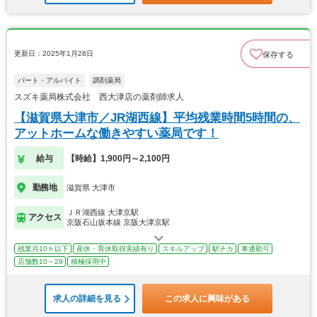
更新日：2025年1月28日
保存する
パート・アルバイト
調剤薬局
スズキ薬局株式会社 西大津店の薬剤師求人
【滋賀県大津市／JR湖西線】平均残業時間5時間の、
アットホームな働きやすい薬局です！
給与
【時給】1,900円～2,100円
勤務地
滋賀県 大津市
ＪＲ湖西線 大津京駅
アクセス
京阪石山坂本線 京阪大津京駅
残業月10ｈ以下
産休・育休取得実績有り
スキルアップ
駅チカ
車通勤可
店舗数10～29
積極採用中
求人の詳細を見る
この求人に興味がある