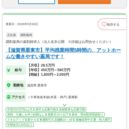
更新日：2026年5月26日
保存する
正社員
調剤薬局
調剤薬局の薬剤師求人（法人名非公開 ※詳細はお問合せください）
【滋賀県栗東市】平均残業時間5時間の、アットホー
ムな働きやすい薬局です！
【月収】28.5万円
給与
【年収】450万円～580万円
【時給】1,800円～2,000円
勤務地
滋賀県 栗東市
アクセス
ＪＲ東海道本線(米原－神戸) 栗東駅
年収550万円以上可
新卒も応募可能
未経験者も応募可能
原則、引越しを伴う転勤なし
残業月10ｈ以下
産休・育休取得実績有り
スキルアップ
駅チカ
車通勤可
店舗数10～29
積極採用中
夏～秋入職可
年間休日120日以上