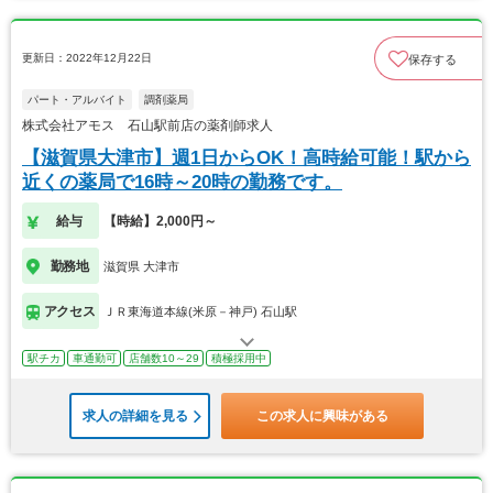
更新日：2022年12月22日
保存する
パート・アルバイト
調剤薬局
株式会社アモス 石山駅前店の薬剤師求人
【滋賀県大津市】週1日からOK！高時給可能！駅から
近くの薬局で16時～20時の勤務です。
給与
【時給】2,000円～
勤務地
滋賀県 大津市
アクセス
ＪＲ東海道本線(米原－神戸) 石山駅
駅チカ
車通勤可
店舗数10～29
積極採用中
求人の詳細を見る
この求人に興味がある