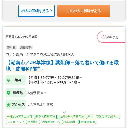
求人の詳細を見る
この求人に興味がある
更新日：2026年7月15日
保存する
正社員
調剤薬局
コナン薬局 シマタニ株式会社の薬剤師求人
【湖南市／JR草津線】薬剤師～落ち着いて働ける環
境・皮膚科門前～
【月収】26.0万円～50.0万円24歳～
給与
【年収】324万円～600万円24歳～
勤務地
滋賀県 湖南市
アクセス
ＪＲ草津線 甲西駅
年収600万円以上可
新卒も応募可能
未経験者も応募可能
産休・育休取得実績有り
スキルアップ
車通勤可
店舗数10～29
積極採用中
管理職候補