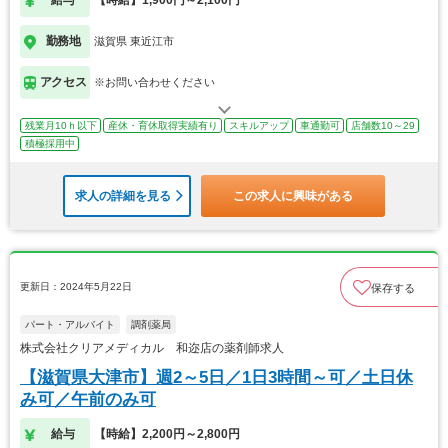
給与
【時給】1,900円～2,100円
勤務地
滋賀県 東近江市
アクセス
※お問い合わせください
残業月10ｈ以下
産休・育休取得実績有り
スキルアップ
車通勤可
店舗数10～29
積極採用中
求人の詳細を見る
この求人に興味がある
更新日：2024年5月22日
保存する
パート・アルバイト
調剤薬局
株式会社クリアメディカル 和迩店の薬剤師求人
【滋賀県大津市】週2～5日／1日3時間～可／土日休
み可／午前のみ可
給与
【時給】2,200円～2,800円