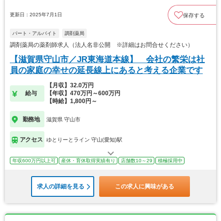
更新日：2025年7月1日
保存する
パート・アルバイト
調剤薬局
調剤薬局の薬剤師求人（法人名非公開 ※詳細はお問合せください）
【滋賀県守山市／JR東海道本線】 会社の繁栄は社
員の家庭の幸せの延長線上にあると考える企業です
【月収】32.0万円
給与
【年収】470万円～600万円
【時給】1,800円～
勤務地
滋賀県 守山市
アクセス
ゆとりーとライン 守山(愛知)駅
年収600万円以上可
産休・育休取得実績有り
店舗数10～29
積極採用中
求人の詳細を見る
この求人に興味がある