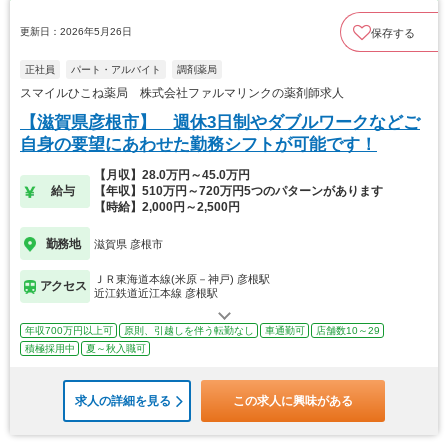
更新日：2026年5月26日
保存する
正社員
パート・アルバイト
調剤薬局
スマイルひこね薬局 株式会社ファルマリンクの薬剤師求人
【滋賀県彦根市】 週休3日制やダブルワークなどご
自身の要望にあわせた勤務シフトが可能です！
【月収】28.0万円～45.0万円
給与
【年収】510万円～720万円5つのパターンがあります
【時給】2,000円～2,500円
勤務地
滋賀県 彦根市
ＪＲ東海道本線(米原－神戸) 彦根駅
アクセス
近江鉄道近江本線 彦根駅
年収700万円以上可
原則、引越しを伴う転勤なし
車通勤可
店舗数10～29
積極採用中
夏～秋入職可
求人の詳細を見る
この求人に興味がある