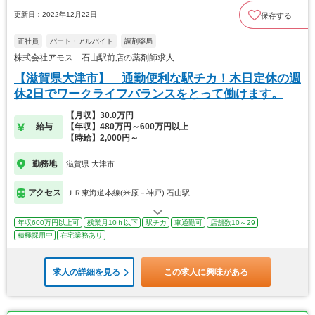
更新日：2022年12月22日
保存する
正社員
パート・アルバイト
調剤薬局
株式会社アモス 石山駅前店の薬剤師求人
【滋賀県大津市】 通勤便利な駅チカ！木日定休の週
休2日でワークライフバランスをとって働けます。
【月収】30.0万円
給与
【年収】480万円～600万円以上
【時給】2,000円～
勤務地
滋賀県 大津市
アクセス
ＪＲ東海道本線(米原－神戸) 石山駅
年収600万円以上可
残業月10ｈ以下
駅チカ
車通勤可
店舗数10～29
積極採用中
在宅業務あり
求人の詳細を見る
この求人に興味がある