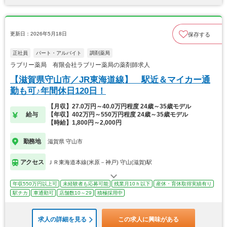
更新日：2026年5月18日
保存する
正社員
パート・アルバイト
調剤薬局
ラブリー薬局 有限会社ラブリー薬局の薬剤師求人
【滋賀県守山市／JR東海道線】 駅近＆マイカー通
勤も可♪年間休日120日！
【月収】27.0万円～40.0万円程度 24歳～35歳モデル
給与
【年収】402万円～550万円程度 24歳～35歳モデル
【時給】1,800円～2,000円
勤務地
滋賀県 守山市
アクセス
ＪＲ東海道本線(米原－神戸) 守山(滋賀)駅
年収550万円以上可
未経験者も応募可能
残業月10ｈ以下
産休・育休取得実績有り
駅チカ
車通勤可
店舗数10～29
積極採用中
求人の詳細を見る
この求人に興味がある