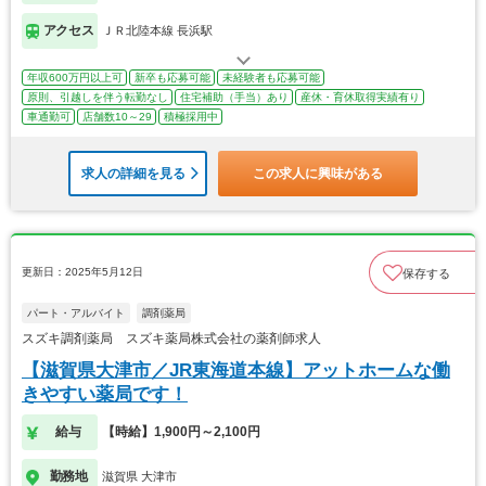
アクセス
ＪＲ北陸本線 長浜駅
年収600万円以上可
新卒も応募可能
未経験者も応募可能
原則、引越しを伴う転勤なし
住宅補助（手当）あり
産休・育休取得実績有り
車通勤可
店舗数10～29
積極採用中
求人の詳細を見る
この求人に興味がある
更新日：2025年5月12日
保存する
パート・アルバイト
調剤薬局
スズキ調剤薬局 スズキ薬局株式会社の薬剤師求人
【滋賀県大津市／JR東海道本線】アットホームな働
きやすい薬局です！
給与
【時給】1,900円～2,100円
勤務地
滋賀県 大津市