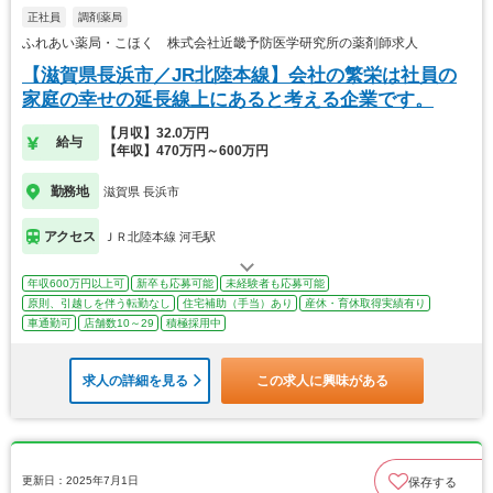
正社員
調剤薬局
ふれあい薬局・こほく 株式会社近畿予防医学研究所の薬剤師求人
【滋賀県長浜市／JR北陸本線】会社の繁栄は社員の
家庭の幸せの延長線上にあると考える企業です。
【月収】32.0万円
給与
【年収】470万円～600万円
勤務地
滋賀県 長浜市
アクセス
ＪＲ北陸本線 河毛駅
年収600万円以上可
新卒も応募可能
未経験者も応募可能
原則、引越しを伴う転勤なし
住宅補助（手当）あり
産休・育休取得実績有り
車通勤可
店舗数10～29
積極採用中
求人の詳細を見る
この求人に興味がある
更新日：2025年7月1日
保存する