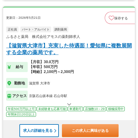
更新日：2026年5月21日
保存する
正社員
パート・アルバイト
調剤薬局
ふるさと薬局 株式会社アモスの薬剤師求人
【滋賀県大津市】充実した待遇面！愛知県に複数展開
する企業の薬局です。
【月収】30.0万円
給与
【年収】500万円
【時給】2,100円～2,300円
勤務地
滋賀県 大津市
アクセス
京阪石山坂本線 石山寺駅
年収500万円以上可
未経験者も応募可能
車通勤可
店舗数10～29
積極採用中
年間休日120日以上
求人の詳細を見る
この求人に興味がある