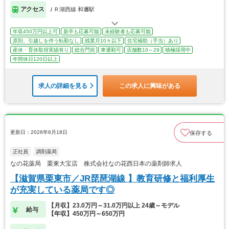
アクセス
ＪＲ湖西線 和邇駅
年収450万円以上可
新卒も応募可能
未経験者も応募可能
原則、引越しを伴う転勤なし
残業月10ｈ以下
住宅補助（手当）あり
産休・育休取得実績有り
総合門前
車通勤可
店舗数10～29
積極採用中
年間休日120日以上
求人の詳細を見る
この求人に興味がある
更新日：2026年6月18日
保存する
正社員
調剤薬局
なの花薬局 栗東大宝店 株式会社なの花西日本の薬剤師求人
【滋賀県栗東市／JR琵琶湖線 】教育研修と福利厚生
が充実している薬局です◎
【月収】23.0万円～31.0万円以上 24歳～モデル
給与
【年収】450万円～650万円