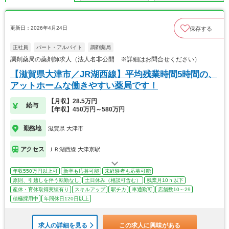
更新日：2026年4月24日
保存する
正社員
パート・アルバイト
調剤薬局
調剤薬局の薬剤師求人（法人名非公開 ※詳細はお問合せください）
【滋賀県大津市／JR湖西線】平均残業時間5時間の、
アットホームな働きやすい薬局です！
【月収】28.5万円
給与
【年収】450万円～580万円
勤務地
滋賀県 大津市
アクセス
ＪＲ湖西線 大津京駅
年収550万円以上可
新卒も応募可能
未経験者も応募可能
原則、引越しを伴う転勤なし
土日休み（相談可含む）
残業月10ｈ以下
産休・育休取得実績有り
スキルアップ
駅チカ
車通勤可
店舗数10～29
積極採用中
年間休日120日以上
求人の詳細を見る
この求人に興味がある