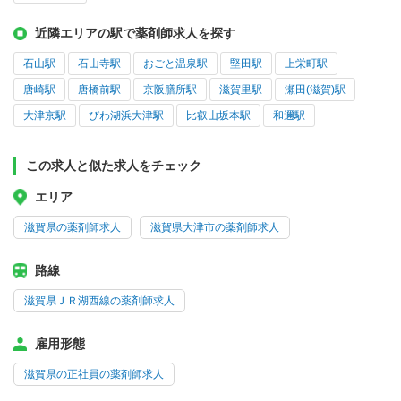
近隣エリアの駅で薬剤師求人を探す
石山駅
石山寺駅
おごと温泉駅
堅田駅
上栄町駅
唐崎駅
唐橋前駅
京阪膳所駅
滋賀里駅
瀬田(滋賀)駅
大津京駅
びわ湖浜大津駅
比叡山坂本駅
和邇駅
この求人と似た求人をチェック
エリア
滋賀県の薬剤師求人
滋賀県大津市の薬剤師求人
路線
滋賀県ＪＲ湖西線の薬剤師求人
雇用形態
滋賀県の正社員の薬剤師求人