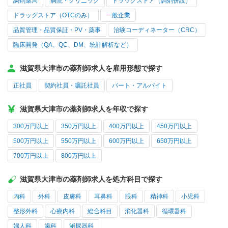
調剤薬局
病院・クリニック
ドラッグストア（調剤併設）
ドラッグストア（OTCのみ）
一般企業
品質管理・品質保証・PV・薬事
治験コーディネーター（CRC）
臨床開発（QA、QC、DM、統計解析など）
滋賀県大津市の薬剤師求人を雇用形態で探す
正社員
契約社員・嘱託社員
パート・アルバイト
滋賀県大津市の薬剤師求人を年収で探す
300万円以上
350万円以上
400万円以上
450万円以上
500万円以上
550万円以上
600万円以上
650万円以上
700万円以上
800万円以上
滋賀県大津市の薬剤師求人を処方科目で探す
内科
外科
皮膚科
耳鼻科
眼科
精神科
小児科
整形外科
心療内科
総合科目
消化器科
循環器科
婦人科
歯科
泌尿器科