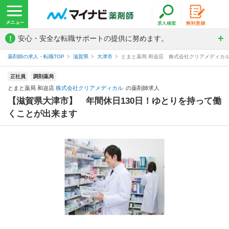
!
安心・安全な転職サポートの提供に努めます。
薬剤師の求人・転職TOP
滋賀県
大津市
とまと薬局 和迩店 株式会社クリアメディカ
正社員
調剤薬局
とまと薬局 和迩店
株式会社クリアメディカル
の薬剤師求人
【滋賀県大津市】 年間休日130日！ゆとりを持って働
くことが出来ます