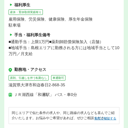
福利厚生
産休・育休取得実績有り
雇用保険、労災保険、健康保険、厚生年金保険
駐車場
手当・福利厚生備考
■通勤手当：上限1万円■薬剤師賠償保険加入（店舗）
■地域手当：島根エリアに勤務される方には地域手当として10
万円／月支給
勤務地・アクセス
原則、引越しを伴う転勤なし
車通勤可
滋賀県大津市和迩春日2-868-35
ＪＲ湖西線「和邇駅」 バス・車0分
同じエリアで似た条件の求人や、同じ路線の求人なども喜んでご紹
介いたします。お悩みやご希望があれば、ぜひご相談ください。
無料で相談する