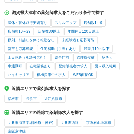
滋賀県大津市の薬剤師求人をこだわり条件で探す
産休・育休取得実績有り
スキルアップ
店舗数1～9
店舗数10～29
店舗数30以上
年間休日120日以上
原則、引越しを伴う転勤なし
未経験者も応募可能
新卒も応募可能
住宅補助（手当）あり
残業月10ｈ以下
土日休み（相談可含む）
総合門前
管理職候補
駅チカ
車通勤可
在宅業務あり
登録販売者の求人
夏～秋入職可
ハイキャリア
積極採用中の求人
WEB面接OK
近隣エリアで薬剤師求人を探す
彦根市
長浜市
近江八幡市
近隣エリアの路線で薬剤師求人を探す
ＪＲ東海道本線(米原－神戸)
ＪＲ湖西線
京阪石山坂本線
京阪京津線