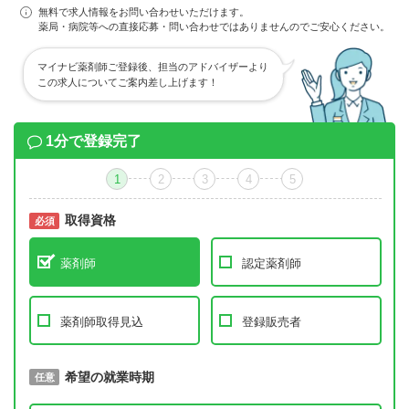
無料で求人情報をお問い合わせいただけます。
薬局・病院等への直接応募・問い合わせではありませんのでご安心ください。
マイナビ薬剤師ご登録後、担当のアドバイザーより
この求人についてご案内差し上げます！
1分で登録完了
1
2
3
4
5
取得資格
必須
必須
薬剤師
認定薬剤師
薬剤師取得見込
登録販売者
取得予定年
希望の就業時期
必須
任意