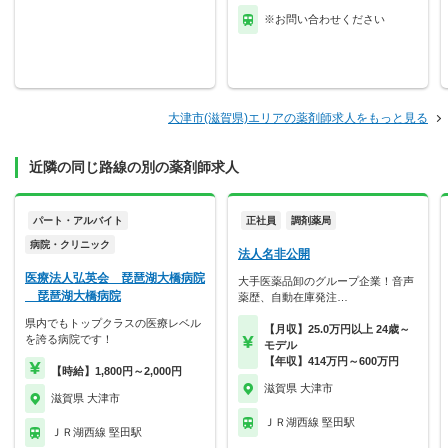
※お問い合わせください
大津市(滋賀県)エリアの薬剤師求人をもっと見る
近隣の同じ路線の別の薬剤師求人
パート・アルバイト
正社員
調剤薬局
病院・クリニック
法人名非公開
医療法人弘英会 琵琶湖大橋病院
大手医薬品卸のグループ企業！音声
琵琶湖大橋病院
薬歴、自動在庫発注…
県内でもトップクラスの医療レベル
【月収】25.0万円以上 24歳～
を誇る病院です！
モデル
【年収】414万円～600万円
【時給】1,800円～2,000円
滋賀県 大津市
滋賀県 大津市
ＪＲ湖西線 堅田駅
ＪＲ湖西線 堅田駅