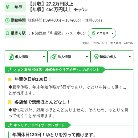
【月収】27.2万円以上
給与
【年収】454万円以上 モデル
勤務時間
就業時間1:09時00分～18時00分（休憩60分）
最寄り駅
ＪＲ湖西線「和邇駅」 バス・車0分
アクセス
更新日：2024/11/11 求人番号：442587
求人情報
法人情報
類似の求人
とまと薬局 和迩店 株式会社クリアメディ…のポイント
年間休日約130日！
◆夏季休暇、年末年始休暇が5日ずつあり、ゆとりを持って働くこ
とが出来ます。
各店舗で残業ほとんどなし！
◆繁忙期以外、残業はほとんどありません。そのため、ゆとりを持
って働くことが出来ます。
キャリアアドバイザーのレポート
年間休日130日！ゆとりを持って働けます。