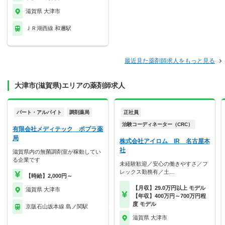
滋賀県 大津市
ＪＲ湖西線 和邇駅
最近見た薬剤師求人をもっと見る
大津市(滋賀県)エリアの薬剤師求人
パート・アルバイト
調剤薬局
正社員
治験コーディネーター（CRC）
有限会社メディテック ポプラ薬
局
株式会社アイロム IR 名古屋本
社
滋賀県内の無菌調剤室が稼動してい
る企業です
未経験歓迎／安心の働きやすさ／フ
レックス勤務有／土…
【時給】2,000円～
【月収】29.0万円以上 モデル
滋賀県 大津市
【年収】400万円～700万円程
度 モデル
京阪石山坂本線 島ノ関駅
滋賀県 大津市