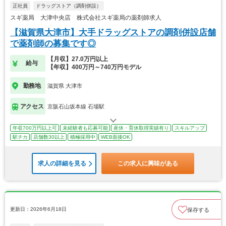
正社員
ドラッグストア（調剤併設）
スギ薬局 大津中央店 株式会社スギ薬局の薬剤師求人
【滋賀県大津市】大手ドラッグストアの調剤併設店舗
で薬剤師の募集です◎
【月収】27.0万円以上
給与
【年収】400万円～740万円モデル
勤務地
滋賀県 大津市
アクセス
京阪石山坂本線 石場駅
年収700万円以上可
未経験者も応募可能
産休・育休取得実績有り
スキルアップ
駅チカ
店舗数30以上
積極採用中
WEB面接OK
求人の詳細を見る
この求人に興味がある
更新日：2026年6月18日
保存する