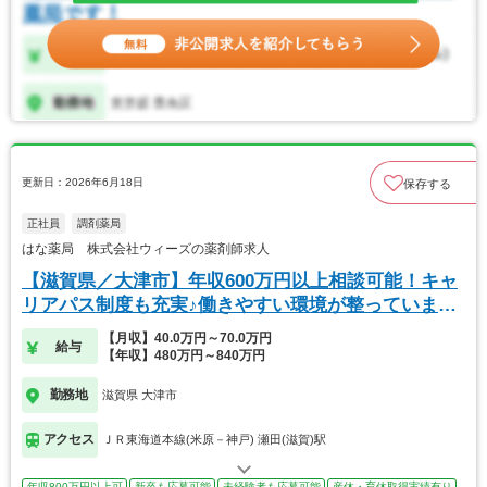
更新日：2026年6月18日
保存する
正社員
調剤薬局
はな薬局 株式会社ウィーズの薬剤師求人
【滋賀県／大津市】年収600万円以上相談可能！キャ
リアパス制度も充実♪働きやすい環境が整っています
◎
【月収】40.0万円～70.0万円
給与
【年収】480万円～840万円
勤務地
滋賀県 大津市
アクセス
ＪＲ東海道本線(米原－神戸) 瀬田(滋賀)駅
年収800万円以上可
新卒も応募可能
未経験者も応募可能
産休・育休取得実績有り