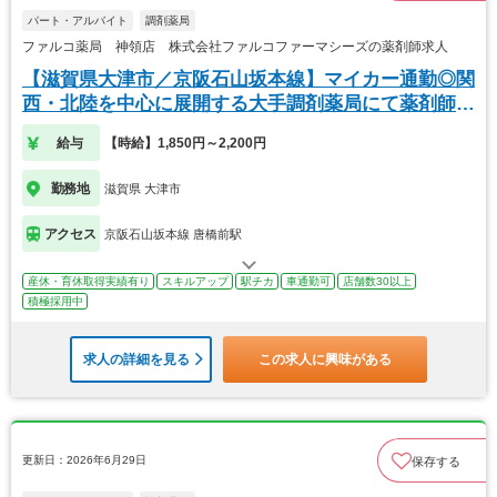
パート・アルバイト
調剤薬局
ファルコ薬局 神領店 株式会社ファルコファーマシーズの薬剤師求人
【滋賀県大津市／京阪石山坂本線】マイカー通勤◎関
西・北陸を中心に展開する大手調剤薬局にて薬剤師の
募集
給与
【時給】1,850円～2,200円
勤務地
滋賀県 大津市
アクセス
京阪石山坂本線 唐橋前駅
産休・育休取得実績有り
スキルアップ
駅チカ
車通勤可
店舗数30以上
積極採用中
求人の詳細を見る
この求人に興味がある
更新日：2026年6月29日
保存する