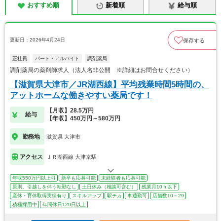
おすすめ順
新着順
給与順
更新日：2026年4月24日
保存する
正社員
パート・アルバイト
調剤薬局
調剤薬局の薬剤師求人（法人名非公開 ※詳細はお問合せください）
【滋賀県大津市／JR湖西線】平均残業時間5時間の、
アットホームな働きやすい薬局です！
【月収】28.5万円
給与
【年収】450万円～580万円
勤務地
滋賀県 大津市
アクセス
ＪＲ湖西線 大津京駅
年収550万円以上可
新卒も応募可能
未経験者も応募可能
原則、引越しを伴う転勤なし
土日休み（相談可含む）
残業月10ｈ以下
産休・育休取得実績有り
スキルアップ
駅チカ
車通勤可
店舗数10～29
積極採用中
年間休日120日以上