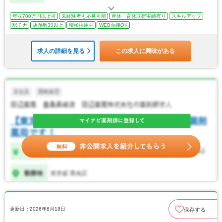
年収700万円以上可
未経験者も応募可能
産休・育休取得実績有り
スキルアップ
駅チカ
店舗数30以上
積極採用中
WEB面接OK
求人の詳細を見る
この求人に興味がある
更新日：2026年6月18日
保存する