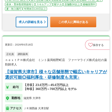
産休・育休取得実績有り
スキルアップ
駅チカ
店舗数30以上
積極採用中
夏～秋入職可
年間休日120日以上
求人の詳細を見る
この求人に興味がある
更新日：2026年6月18日
保存する
正社員
調剤薬局
ｎｅｘｔＰＨ株式会社 ミント薬局桜野町店 ファーマライズ株式会社の薬
剤師求人
【滋賀県大津市】様々な店舗形態で幅広いキャリアが
選択可能◎福利厚生・研修制度も充実♪
【月収】23.0万円～45.0万円以上
給与
【年収】360万円～700万円以上 モデル
勤務地
滋賀県 大津市
アクセス
ＪＲ湖西線 大津京駅