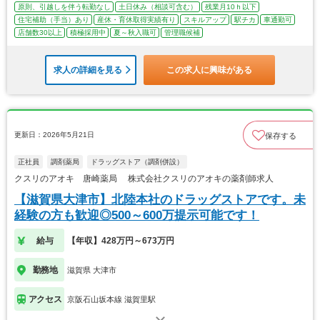
原則、引越しを伴う転勤なし
土日休み（相談可含む）
残業月10ｈ以下
住宅補助（手当）あり
産休・育休取得実績有り
スキルアップ
駅チカ
車通勤可
店舗数30以上
積極採用中
夏～秋入職可
管理職候補
求人の詳細を見る
この求人に興味がある
更新日：2026年5月21日
保存する
正社員
調剤薬局
ドラッグストア（調剤併設）
クスリのアオキ 唐崎薬局 株式会社クスリのアオキの薬剤師求人
【滋賀県大津市】北陸本社のドラッグストアです。未
経験の方も歓迎◎500～600万提示可能です！
給与
【年収】428万円～673万円
勤務地
滋賀県 大津市
アクセス
京阪石山坂本線 滋賀里駅