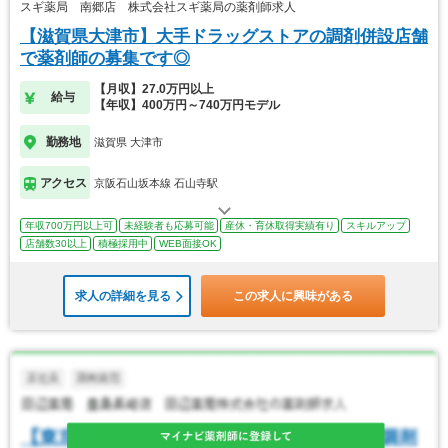
スギ薬局 南郷店 株式会社スギ薬局の薬剤師求人
【滋賀県大津市】大手ドラッグストアの調剤併設店舗
で薬剤師の募集です◎
【月収】27.0万円以上
給与
【年収】400万円～740万円モデル
勤務地
滋賀県 大津市
アクセス
京阪石山坂本線 石山寺駅
年収700万円以上可
未経験者も応募可能
産休・育休取得実績有り
スキルアップ
店舗数30以上
積極採用中
WEB面接OK
求人の詳細を見る
この求人に興味がある