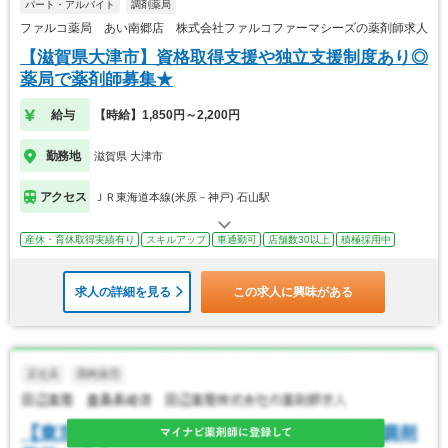
パート・アルバイト
調剤薬局
ファルコ薬局 あい南郷店 株式会社ファルコファーマシーズの薬剤師求人
【滋賀県大津市】資格取得支援や独立支援制度あり◎
薬局で薬剤師募集★
給与
【時給】1,850円～2,200円
勤務地
滋賀県 大津市
アクセス
ＪＲ東海道本線(米原－神戸) 石山駅
産休・育休取得実績有り
スキルアップ
車通勤可
店舗数30以上
積極採用中
求人の詳細を見る
この求人に興味がある