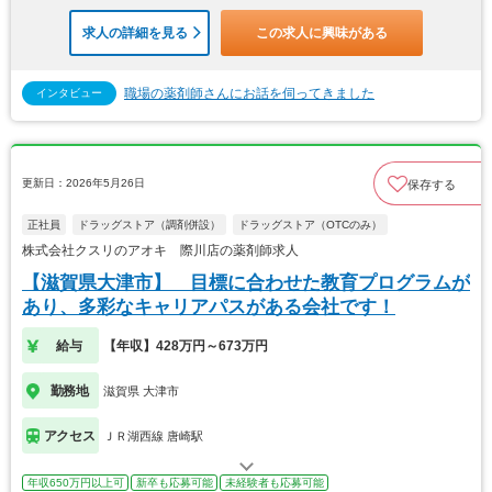
求人の詳細を見る
この求人に興味がある
職場の薬剤師さんにお話を伺ってきました
インタビュー
更新日：2026年5月26日
保存する
正社員
ドラッグストア（調剤併設）
ドラッグストア（OTCのみ）
株式会社クスリのアオキ 際川店の薬剤師求人
【滋賀県大津市】 目標に合わせた教育プログラムが
あり、多彩なキャリアパスがある会社です！
給与
【年収】428万円～673万円
勤務地
滋賀県 大津市
アクセス
ＪＲ湖西線 唐崎駅
年収650万円以上可
新卒も応募可能
未経験者も応募可能