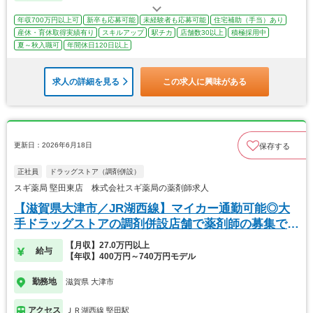
年収700万円以上可
新卒も応募可能
未経験者も応募可能
住宅補助（手当）あり
産休・育休取得実績有り
スキルアップ
駅チカ
店舗数30以上
積極採用中
夏～秋入職可
年間休日120日以上
求人の詳細を見る
この求人に興味がある
更新日：2026年6月18日
保存する
正社員
ドラッグストア（調剤併設）
スギ薬局 堅田東店 株式会社スギ薬局の薬剤師求人
【滋賀県大津市／JR湖西線】マイカー通勤可能◎大
手ドラッグストアの調剤併設店舗で薬剤師の募集で
す！
【月収】27.0万円以上
給与
【年収】400万円～740万円モデル
勤務地
滋賀県 大津市
アクセス
ＪＲ湖西線 堅田駅