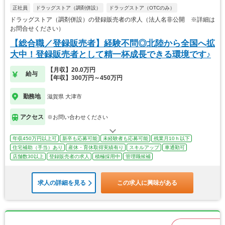
正社員
ドラッグストア（調剤併設）
ドラッグストア（OTCのみ）
ドラッグストア（調剤併設）の登録販売者の求人（法人名非公開 ※詳細は
お問合せください）
【総合職／登録販売者】経験不問◎北陸から全国へ拡
大中！登録販売者として精一杯成長できる環境です♪
【月収】20.0万円
給与
【年収】300万円～450万円
勤務地
滋賀県 大津市
アクセス
※お問い合わせください
年収450万円以上可
新卒も応募可能
未経験者も応募可能
残業月10ｈ以下
住宅補助（手当）あり
産休・育休取得実績有り
スキルアップ
車通勤可
店舗数30以上
登録販売者の求人
積極採用中
管理職候補
求人の詳細を見る
この求人に興味がある