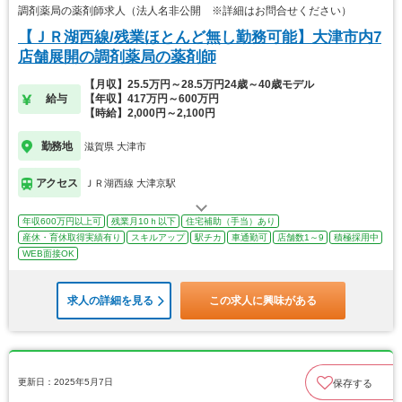
調剤薬局の薬剤師求人（法人名非公開 ※詳細はお問合せください）
【ＪＲ湖西線/残業ほとんど無し勤務可能】大津市内7
店舗展開の調剤薬局の薬剤師
【月収】25.5万円～28.5万円24歳～40歳モデル
給与
【年収】417万円～600万円
【時給】2,000円～2,100円
勤務地
滋賀県 大津市
アクセス
ＪＲ湖西線 大津京駅
年収600万円以上可
残業月10ｈ以下
住宅補助（手当）あり
産休・育休取得実績有り
スキルアップ
駅チカ
車通勤可
店舗数1～9
積極採用中
WEB面接OK
求人の詳細を見る
この求人に興味がある
更新日：2025年5月7日
保存する