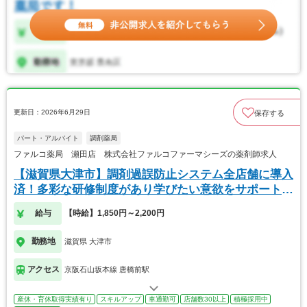
更新日：2026年6月29日
保存する
パート・アルバイト
調剤薬局
ファルコ薬局 瀬田店 株式会社ファルコファーマシーズの薬剤師求人
【滋賀県大津市】調剤過誤防止システム全店舗に導入
済！多彩な研修制度があり学びたい意欲をサポートし
ます
給与
【時給】1,850円～2,200円
勤務地
滋賀県 大津市
アクセス
京阪石山坂本線 唐橋前駅
産休・育休取得実績有り
スキルアップ
車通勤可
店舗数30以上
積極採用中