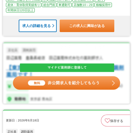
産休・育休取得実績有り
総合門前
車通勤可
店舗数10～29
積極採用中
年間休日120日以上
求人の詳細を見る
この求人に興味がある
更新日：2026年6月18日
保存する
正社員
調剤薬局