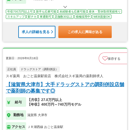
年収700万円以上可
新卒も応募可能
未経験者も応募可能
産休・育休取得実績有り
スキルアップ
駅チカ
車通勤可
店舗数30以上
積極採用中
WEB面接OK
求人の詳細を見る
この求人に興味がある
更新日：2026年6月18日
保存する
正社員
ドラッグストア（調剤併設）
スギ薬局 おごと温泉駅前店 株式会社スギ薬局の薬剤師求人
【滋賀県大津市】大手ドラッグストアの調剤併設店舗
で薬剤師の募集です◎
【月収】27.0万円以上
給与
【年収】400万円～740万円モデル
勤務地
滋賀県 大津市
アクセス
ＪＲ湖西線 おごと温泉駅