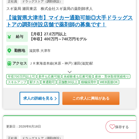
正社員
ドラッグストア（調剤併設）
スギ薬局 瀬田東店 株式会社スギ薬局の薬剤師求人
【滋賀県大津市】マイカー通勤可能◎大手ドラッグス
トアの調剤併設店舗で薬剤師の募集です！
【月収】27.0万円以上
給与
【年収】400万円～740万円モデル
勤務地
滋賀県 大津市
アクセス
ＪＲ東海道本線(米原－神戸) 瀬田(滋賀)駅
年収700万円以上可
新卒も応募可能
未経験者も応募可能
産休・育休取得実績有り
スキルアップ
駅チカ
車通勤可
店舗数30以上
積極採用中
WEB面接OK
求人の詳細を見る
この求人に興味がある
更新日：2026年6月18日
保存する
正社員
ドラッグストア（調剤併設）