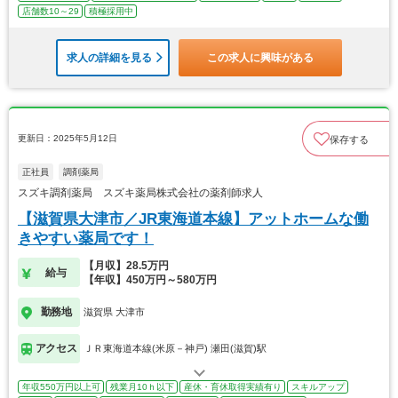
店舗数10～29
積極採用中
求人の詳細を見る
この求人に興味がある
更新日：2025年5月12日
保存する
正社員
調剤薬局
スズキ調剤薬局 スズキ薬局株式会社の薬剤師求人
【滋賀県大津市／JR東海道本線】アットホームな働
きやすい薬局です！
【月収】28.5万円
給与
【年収】450万円～580万円
勤務地
滋賀県 大津市
アクセス
ＪＲ東海道本線(米原－神戸) 瀬田(滋賀)駅
年収550万円以上可
残業月10ｈ以下
産休・育休取得実績有り
スキルアップ