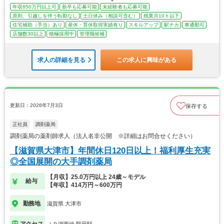
年収650万円以上可
新卒も応募可能
未経験者も応募可能
原則、引越しを伴う転勤なし
土日休み（相談可含む）
残業月10ｈ以下
住宅補助（手当）あり
産休・育休取得実績有り
スキルアップ
駅チカ
車通勤可
店舗数30以上
積極採用中
管理職候補
求人の詳細を見る
この求人に興味がある
更新日：2026年7月3日
保存する
正社員
調剤薬局
調剤薬局の薬剤師求人（法人名非公開 ※詳細はお問合せください）
【滋賀県大津市】年間休日120日以上！福利厚生充実
◎全国展開の大手調剤薬局
【月収】25.0万円以上 24歳～モデル
給与
【年収】414万円～600万円
勤務地
滋賀県 大津市
アクセス
ＪＲ湖西線 堅田駅