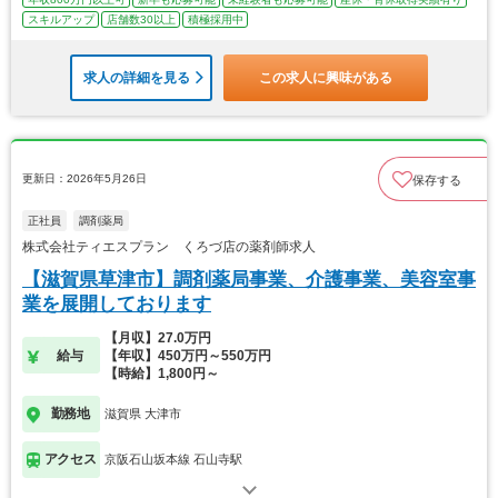
スキルアップ
店舗数30以上
積極採用中
求人の詳細を見る
この求人に興味がある
更新日：2026年5月26日
保存する
正社員
調剤薬局
株式会社ティエスプラン くろづ店の薬剤師求人
【滋賀県草津市】調剤薬局事業、介護事業、美容室事
業を展開しております
【月収】27.0万円
給与
【年収】450万円～550万円
【時給】1,800円～
勤務地
滋賀県 大津市
アクセス
京阪石山坂本線 石山寺駅