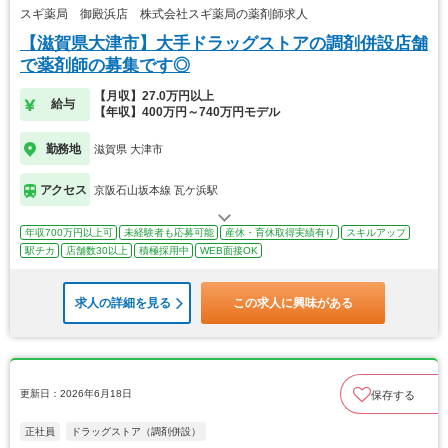
スギ薬局 御殿浜店 株式会社スギ薬局の薬剤師求人
【滋賀県大津市】大手ドラッグストアの調剤併設店舗
で薬剤師の募集です◎
【月収】27.0万円以上
給与
【年収】400万円～740万円モデル
勤務地
滋賀県 大津市
アクセス
京阪石山坂本線 瓦ケ浜駅
年収700万円以上可
未経験者も応募可能
産休・育休取得実績有り
スキルアップ
駅チカ
店舗数30以上
積極採用中
WEB面接OK
求人の詳細を見る
この求人に興味がある
更新日：2026年6月18日
保存する
正社員
ドラッグストア（調剤併設）