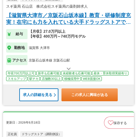
スギ薬局 石山店 株式会社スギ薬局の薬剤師求人
【滋賀県大津市／京阪石山坂本線】教育・研修制度充
実！在宅にも力を入れている大手ドラッグストアで
す！
【月収】27.0万円以上
給与
【年収】400万円～740万円モデル
勤務地
滋賀県 大津市
アクセス
京阪石山坂本線 京阪石山駅
年収700万円以上可
新卒も応募可能
未経験者も応募可能
産休・育休取得実績有り
スキルアップ
駅チカ
店舗数30以上
積極採用中
WEB面接OK
求人の詳細を見る
この求人に興味がある
更新日：2026年6月18日
保存する
正社員
ドラッグストア（調剤併設）