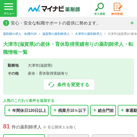
!
安心・安全な転職サポートの提供に努めます。
薬剤師の求人・転職TOP
滋賀県の薬剤師求人
大津市の薬剤師求人
大津市(滋賀県)の産
大津市(滋賀県)の産休・育休取得実績有りの薬剤師求人・転
職情報一覧
勤務地
大津市(滋賀県)
その他
産休・育休取得実績有り
条件を変更する
人気のこだわり条件を追加する
年間休日120日以上
残業月10ｈ以下
総合門前
車通
81
件の薬剤師求人
※ 非公開求人を除く