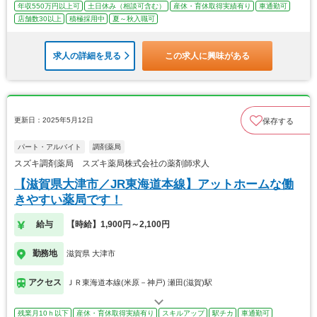
年収550万円以上可
土日休み（相談可含む）
産休・育休取得実績有り
車通勤可
店舗数30以上
積極採用中
夏～秋入職可
求人の詳細を見る
この求人に興味がある
更新日：2025年5月12日
保存する
パート・アルバイト
調剤薬局
スズキ調剤薬局 スズキ薬局株式会社の薬剤師求人
【滋賀県大津市／JR東海道本線】アットホームな働
きやすい薬局です！
給与
【時給】1,900円～2,100円
勤務地
滋賀県 大津市
アクセス
ＪＲ東海道本線(米原－神戸) 瀬田(滋賀)駅
残業月10ｈ以下
産休・育休取得実績有り
スキルアップ
駅チカ
車通勤可