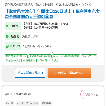
調剤薬局の薬剤師求人（法人名非公開 ※詳細はお問合せください）
【滋賀県大津市】年間休日120日以上！福利厚生充実
◎全国展開の大手調剤薬局
【月収】25.0万円以上 24歳～モデル
給与
【年収】414万円～600万円
勤務地
滋賀県 大津市
アクセス
※お問い合わせください
年収600万円以上可
未経験者も応募可能
産休・育休取得実績有り
スキルアップ
店舗数30以上
積極採用中
年間休日120日以上
求人の詳細を見る
この求人に興味がある
更新日：2026年5月19日
保存する
正社員
パート・アルバイト
調剤薬局