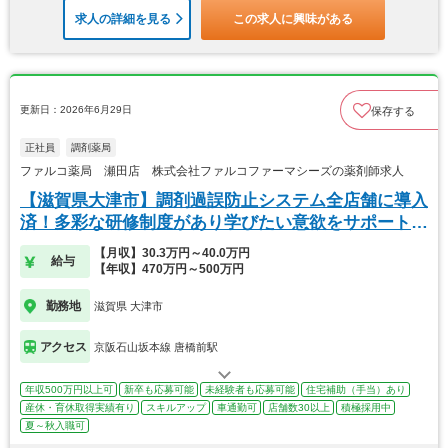
求人の詳細を見る
この求人に興味がある
更新日：2026年6月29日
保存する
正社員
調剤薬局
ファルコ薬局 瀬田店 株式会社ファルコファーマシーズの薬剤師求人
【滋賀県大津市】調剤過誤防止システム全店舗に導入
済！多彩な研修制度があり学びたい意欲をサポートし
ます
【月収】30.3万円～40.0万円
給与
【年収】470万円～500万円
勤務地
滋賀県 大津市
アクセス
京阪石山坂本線 唐橋前駅
年収500万円以上可
新卒も応募可能
未経験者も応募可能
住宅補助（手当）あり
産休・育休取得実績有り
スキルアップ
車通勤可
店舗数30以上
積極採用中
夏～秋入職可