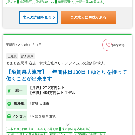
駅チカ
車通勤可
店舗数10～29
積極採用中
年間休日120日以上
求人の詳細を見る
この求人に興味がある
更新日：2024年11月11日
保存する
正社員
調剤薬局
とまと薬局 和迩店 株式会社クリアメディカルの薬剤師求人
【滋賀県大津市】 年間休日130日！ゆとりを持って
働くことが出来ます
【月収】27.2万円以上
給与
【年収】454万円以上 モデル
勤務地
滋賀県 大津市
アクセス
ＪＲ湖西線 和邇駅
年収450万円以上可
新卒も応募可能
未経験者も応募可能
原則、引越しを伴う転勤なし
残業月10ｈ以下
住宅補助（手当）あり