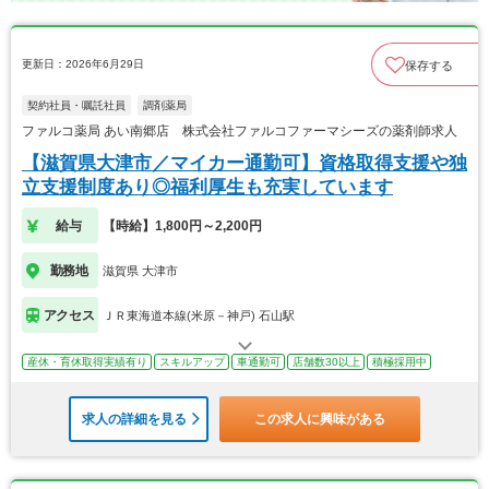
更新日：2026年6月29日
保存する
契約社員・嘱託社員
調剤薬局
ファルコ薬局 あい南郷店 株式会社ファルコファーマシーズの薬剤師求人
【滋賀県大津市／マイカー通勤可】資格取得支援や独
立支援制度あり◎福利厚生も充実しています
給与
【時給】1,800円～2,200円
勤務地
滋賀県 大津市
アクセス
ＪＲ東海道本線(米原－神戸) 石山駅
産休・育休取得実績有り
スキルアップ
車通勤可
店舗数30以上
積極採用中
求人の詳細を見る
この求人に興味がある