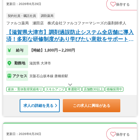
更新日：2026年6月29日
保存する
契約社員・嘱託社員
調剤薬局
ファルコ薬局 瀬田店 株式会社ファルコファーマシーズの薬剤師求人
【滋賀県大津市】調剤過誤防止システム全店舗に導入
済！多彩な研修制度があり学びたい意欲をサポートし
ます
給与
【時給】1,800円～2,200円
勤務地
滋賀県 大津市
アクセス
京阪石山坂本線 唐橋前駅
産休・育休取得実績有り
スキルアップ
車通勤可
店舗数30以上
積極採用中
求人の詳細を見る
この求人に興味がある
更新日：2026年6月29日
保存する