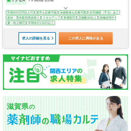
年収600万円以上可
新卒も応募可能
未経験者も応募可能
住宅補助（手当）あり
産休・育休取得実績有り
スキルアップ
車通勤可
店舗数30以上
積極採用中
夏～秋入職可
年間休日120日以上
求人の詳細を見る
この求人に興味がある
滋賀県
の