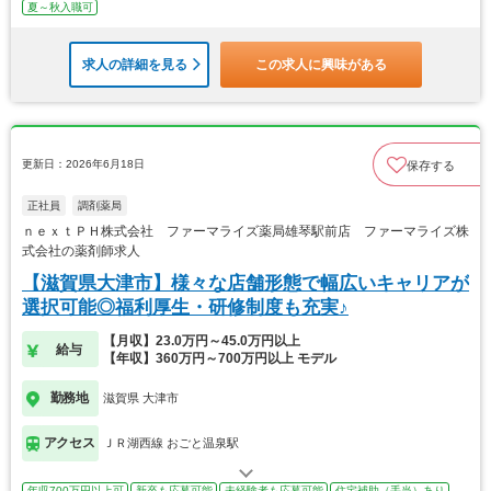
夏～秋入職可
求人の詳細を見る
この求人に興味がある
更新日：2026年6月18日
保存する
正社員
調剤薬局
ｎｅｘｔＰＨ株式会社 ファーマライズ薬局雄琴駅前店 ファーマライズ株
式会社の薬剤師求人
【滋賀県大津市】様々な店舗形態で幅広いキャリアが
選択可能◎福利厚生・研修制度も充実♪
【月収】23.0万円～45.0万円以上
給与
【年収】360万円～700万円以上 モデル
勤務地
滋賀県 大津市
アクセス
ＪＲ湖西線 おごと温泉駅
年収700万円以上可
新卒も応募可能
未経験者も応募可能
住宅補助（手当）あり