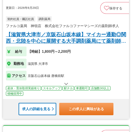
更新日：2026年6月29日
保存する
契約社員・嘱託社員
調剤薬局
ファルコ薬局 神領店 株式会社ファルコファーマシーズの薬剤師求人
【滋賀県大津市／京阪石山坂本線】マイカー通勤◎関
西・北陸を中心に展開する大手調剤薬局にて薬剤師の
募集
給与
【時給】1,800円～2,200円
勤務地
滋賀県 大津市
アクセス
京阪石山坂本線 唐橋前駅
産休・育休取得実績有り
スキルアップ
駅チカ
車通勤可
店舗数30以上
積極採用中
求人の詳細を見る
この求人に興味がある