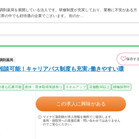
ア・調剤薬局を展開している法人です。研修制度が充実しており、業務に不安がある方
界の中でも好待遇の企業でございます。 街のか…
保存す
調剤薬局
上相談可能！キャリアパス制度も充実♪働きやすい環
験者も応募可能
産休・育休取得実績有り
スキルアップ
店舗数30以上
積極採用中
この求人に興味がある
マイナビ薬剤師が求人情報を無料でご提供します。
薬局・病院等への直接応募・問い合わせではありません
のでご安心ください。
駅