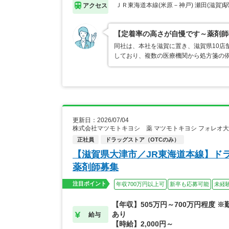
ＪＲ東海道本線(米原－神戸) 瀬田(滋賀)
アクセス
【定着率の高さが自慢です～薬剤師
同社は、本社を滋賀に置き、滋賀県10店
しており、複数の医療機関から処方箋の
更新日：2026/07/04
株式会社マツモトキヨシ 薬 マツモトキヨシ フォレオ
正社員
ドラッグストア（OTCのみ）
【滋賀県大津市／JR東海道本線】ド
薬剤師募集
注目ポイント
年収700万円以上可
新卒も応募可能
未経
【年収】505万円～700万円程度 
あり
給与
【時給】2,000円～