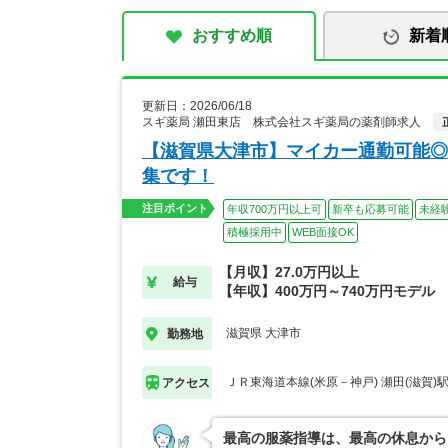
おすすめ順
新着
更新日：2026/06/18
スギ薬局 瀬田東店 株式会社スギ薬局の薬剤師求人
【滋賀県大津市】マイカー通勤可能◎
集です！
注目ポイント
年収700万円以上可
新卒も応募可能
未経
積極採用中
WEB面接OK
【月収】27.0万円以上
給与
【年収】400万円～740万円モデル
滋賀県 大津市
勤務地
ＪＲ東海道本線(米原－神戸) 瀬田(滋賀)
アクセス
最高の服薬指導は、最高の休息から