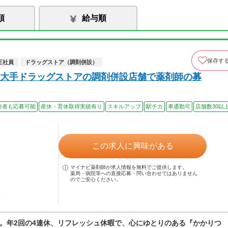
順
給与順
保存す
正社員
ドラッグストア（調剤併設）
大手ドラッグストアの調剤併設店舗で薬剤師の募
験者も応募可能
産休・育休取得実績有り
スキルアップ
駅チカ
車通勤可
店舗数30以
この求人に興味がある
マイナビ薬剤師が求人情報を無料でご提供します。
薬局・病院等への直接応募・問い合わせではありません
のでご安心ください。
駅
。年2回の4連休、リフレッシュ休暇で、心にゆとりのある『かかりつ