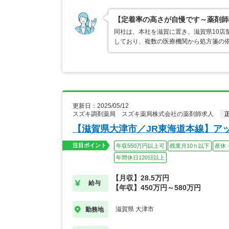
【定着率の高さが自慢です～薬剤師
同社は、本社を滋賀に置き、滋賀県10店
しており、複数の医療機関から処方箋の
更新日：2025/05/12
スズキ調剤薬局 スズキ薬局株式会社の薬剤師求人
【滋賀県大津市／JR東海道本線】ア
注目ポイント
年収550万円以上可
残業月10ｈ以下
産休
年間休日120日以上
【月収】28.5万円
給与
【年収】450万円～580万円
滋賀県 大津市
勤務地