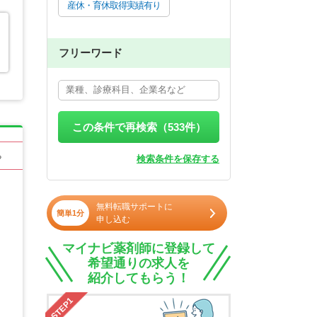
産休・育休取得実績有り
フリーワード
この条件で再検索（
533
件）
る
検索条件を保存する
無料転職サポートに
簡単1分
申し込む
マイナビ薬剤師に登録して
希望通りの求人を
紹介してもらう！
STEP1