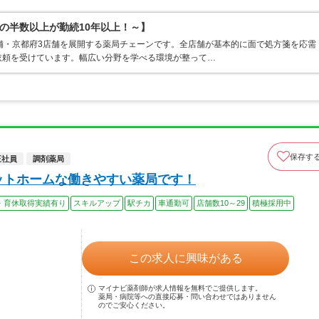
の半数以上が勤続10年以上！～】
舗・京都府3店舗を展開する薬局チェーンです。全店舗が基本的に面で処方箋を応需
依頼を受けています。幅広い分野を学べる環境が整って…
保存す
正社員
調剤薬局
ットホームな働きやすい薬局です！
・育休取得実績有り
スキルアップ
駅チカ
車通勤可
店舗数10～29
積極採用中
この求人に興味がある
マイナビ薬剤師が求人情報を無料でご提供します。
薬局・病院等への直接応募・問い合わせではありません
のでご安心ください。