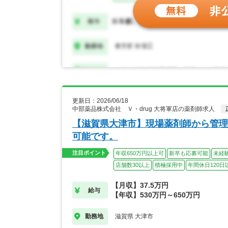
更新日：2026/06/18
中部薬品株式会社 Ｖ・drug 大将軍店の薬剤師求人
【滋賀県大津市】現場薬剤師から管理
可能です。
注目ポイント
年収650万円以上可
新卒も応募可能
未経
店舗数30以上
積極採用中
年間休日120日
【月収】37.5万円
給与
【年収】530万円～650万円
滋賀県 大津市
勤務地