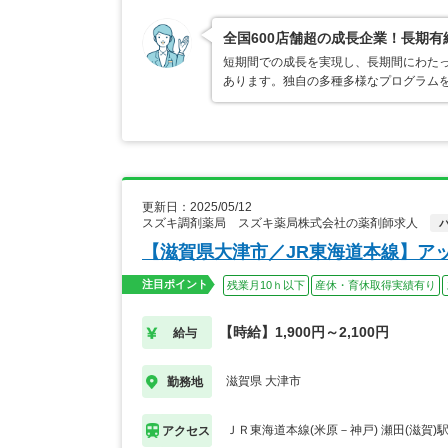
全国600店舗超の成長企業！長期
短期間での成長を実現し、長期間にわた
あります。独自の多種多様なプログラム
更新日：2025/05/12
スズキ調剤薬局 スズキ薬局株式会社の薬剤師求人
【滋賀県大津市／JR東海道本線】ア
注目ポイント
残業月10ｈ以下
産休・育休取得実績有り
【時給】1,900円～2,100円
給与
滋賀県 大津市
勤務地
ＪＲ東海道本線(米原－神戸) 瀬田(滋賀)
アクセス