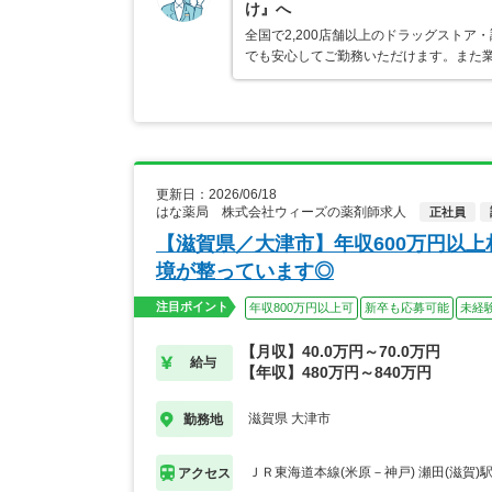
け』へ
全国で2,200店舗以上のドラッグスト
でも安心してご勤務いただけます。また業
更新日：2026/06/18
はな薬局 株式会社ウィーズの薬剤師求人
正社員
【滋賀県／大津市】年収600万円以
境が整っています◎
注目ポイント
年収800万円以上可
新卒も応募可能
未経
【月収】40.0万円～70.0万円
給与
【年収】480万円～840万円
滋賀県 大津市
勤務地
ＪＲ東海道本線(米原－神戸) 瀬田(滋賀)
アクセス