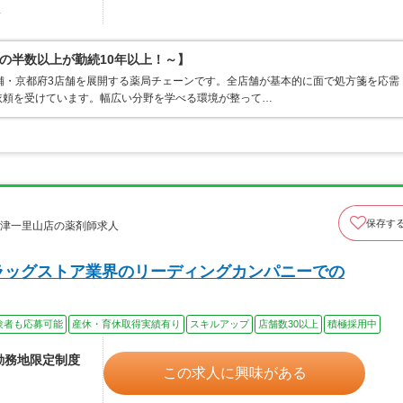
駅
の半数以上が勤続10年以上！～】
舗・京都府3店舗を展開する薬局チェーンです。全店舗が基本的に面で処方箋を応需
依頼を受けています。幅広い分野を学べる環境が整って…
保存す
大津一里山店の薬剤師求人
ラッグストア業界のリーディングカンパニーでの
験者も応募可能
産休・育休取得実績有り
スキルアップ
店舗数30以上
積極採用中
※勤務地限定制度
この求人に興味がある