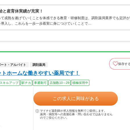
有給と産育休実績が充実！
って成熟を遂げていくことを体感できる教育・研修制度は、調剤薬局業界でも定評が
を導入し、これらを一歩一歩着実に身につけていくことで…
保存す
パート・アルバイト
調剤薬局
ットホームな働きやすい薬局です！
スキルアップ
駅チカ
車通勤可
店舗数10～29
積極採用中
この求人に興味がある
マイナビ薬剤師が求人情報を無料でご提供します。
薬局・病院等への直接応募・問い合わせではありません
のでご安心ください。
駅