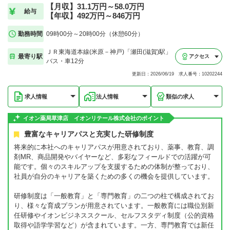
【月収】31.1万円～58.0万円
給与
【年収】492万円～846万円
勤務時間
09時00分～20時00分（休憩60分）
ＪＲ東海道本線(米原－神戸)「瀬田(滋賀)駅」
最寄り駅
アクセス
バス・車12分
更新日：2026/06/19 求人番号：10202244
求人情報
法人情報
類似の求人
イオン薬局草津店 イオンリテール株式会社のポイント
豊富なキャリアパスと充実した研修制度
将来的に本社へのキャリアパスが用意されており、薬事、教育、調
剤MR、商品開発やバイヤーなど、多彩なフィールドでの活躍が可
能です。個々のスキルアップを支援するための体制が整っており、
社員が自分のキャリアを築くための多くの機会を提供しています。
研修制度は「一般教育」と「専門教育」の二つの柱で構成されてお
り、様々な育成プランが用意されています。一般教育には職位別新
任研修やイオンビジネススクール、セルフスタディ制度（公的資格
取得や語学学習など）が含まれています。一方、専門教育では新任