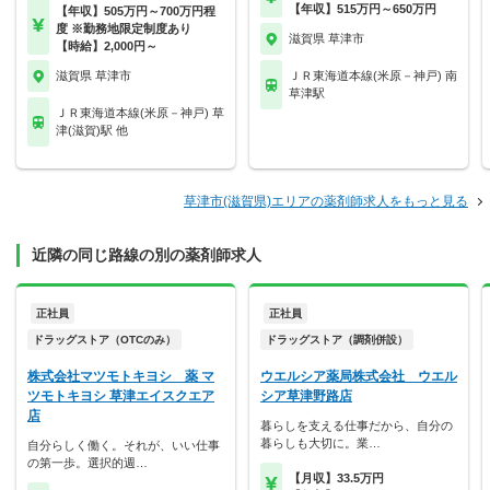
【年収】515万円～650万円
【年収】505万円～700万円程
度 ※勤務地限定制度あり
滋賀県 草津市
【時給】2,000円～
滋賀県 草津市
ＪＲ東海道本線(米原－神戸) 南
草津駅
ＪＲ東海道本線(米原－神戸) 草
津(滋賀)駅 他
草津市(滋賀県)エリアの薬剤師求人をもっと見る
近隣の同じ路線の別の薬剤師求人
正社員
正社員
ドラッグストア（OTCのみ）
ドラッグストア（調剤併設）
株式会社マツモトキヨシ 薬 マ
ウエルシア薬局株式会社 ウエル
ツモトキヨシ 草津エイスクエア
シア草津野路店
店
暮らしを支える仕事だから、自分の
暮らしも大切に。業…
自分らしく働く。それが、いい仕事
の第一歩。選択的週…
【月収】33.5万円