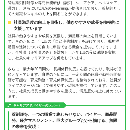
管理薬剤師研修や専門技能研修（調剤、シニアケア、ヘルスケア、
漢方）、さらに875講座のe-learningが提供されており、薬剤師とし
ての知識やスキルの向上を図ることができます。
社員満足度の向上を目指し、働きやすさや成長を積極的に
支援しています
社員の働きやすさや成長を支援し、満足度の向上を目指していま
す。そのために、年1回の「自己申告制度」を設けており、職務満
足度や進路について自由に申告できる機会を提供しています。ま
た、全社員（正社員のみ）を対象とした年1回の昇級試験を実施
し、社員のキャリアアップを促進しています。
さらに、最大年20日間の「長期休日制度」を設けており、取得が必
須となっています。育児のためには、一定期間の休職や勤務時間短
縮が可能な「育児勤務・育児休職制度」も整備されており、社員が
ライフステージに応じて働きやすい環境を提供しています。このよ
うに、社員の成長と働きやすさを重視し、満足度の向上に努めてい
ます。
キャリアアドバイザーのレポート
薬剤師を、一つの職業で終わらせない。バイヤー、商品開
発、経営マネジメント。巨大グループだから描ける、無限
の未来を実現！