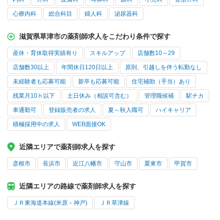
心療内科
総合科目
婦人科
泌尿器科
滋賀県草津市の薬剤師求人をこだわり条件で探す
産休・育休取得実績有り
スキルアップ
店舗数10～29
店舗数30以上
年間休日120日以上
原則、引越しを伴う転勤なし
未経験者も応募可能
新卒も応募可能
住宅補助（手当）あり
残業月10ｈ以下
土日休み（相談可含む）
管理職候補
駅チカ
車通勤可
登録販売者の求人
夏～秋入職可
ハイキャリア
積極採用中の求人
WEB面接OK
近隣エリアで薬剤師求人を探す
彦根市
長浜市
近江八幡市
守山市
栗東市
甲賀市
近隣エリアの路線で薬剤師求人を探す
ＪＲ東海道本線(米原－神戸)
ＪＲ草津線