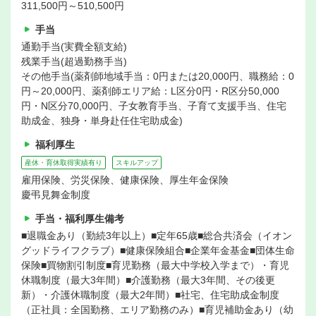
311,500円～510,500円
手当
通勤手当(実費全額支給)
残業手当(超過勤務手当)
その他手当(薬剤師地域手当：0円または20,000円、職務給：0
円～20,000円、薬剤師エリア給：L区分0円・R区分50,000
円・N区分70,000円、子女教育手当、子育て支援手当、住宅
助成金、独身・単身赴任住宅助成金)
福利厚生
産休・育休取得実績有り
スキルアップ
雇用保険、労災保険、健康保険、厚生年金保険
慶弔見舞金制度
手当・福利厚生備考
■退職金あり（勤続3年以上）■定年65歳■総合共済会（イオン
グッドライフクラブ）■健康保険組合■企業年金基金■団体生命
保険■買物割引制度■育児勤務（最大中学校入学まで）・育児
休職制度（最大3年間）■介護勤務（最大3年間、その後更
新）・介護休職制度（最大2年間）■社宅、住宅助成金制度
（正社員：全国勤務、エリア勤務のみ）■育児補助金あり（幼