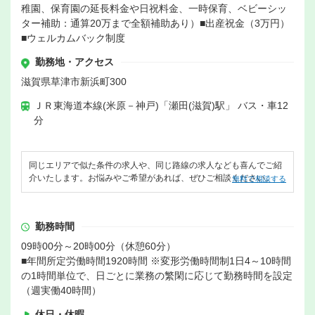
稚園、保育園の延長料金や日祝料金、一時保育、ベビーシッ
ター補助：通算20万まで全額補助あり）■出産祝金（3万円）
■ウェルカムバック制度
勤務地・アクセス
滋賀県草津市新浜町300
ＪＲ東海道本線(米原－神戸)「瀬田(滋賀)駅」 バス・車12
分
同じエリアで似た条件の求人や、同じ路線の求人なども喜んでご紹
介いたします。お悩みやご希望があれば、ぜひご相談ください。
無料で相談する
勤務時間
09時00分～20時00分（休憩60分）
■年間所定労働時間1920時間 ※変形労働時間制1日4～10時間
の1時間単位で、日ごとに業務の繁閑に応じて勤務時間を設定
（週実働40時間）
休日・休暇