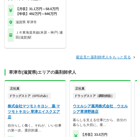
【月収】31.1万円～58.0万円
【年収】492万円～846万円
滋賀県 草津市
ＪＲ東海道本線(米原－神戸) 瀬
田(滋賀)駅
最近見た薬剤師求人をもっと見る
草津市(滋賀県)エリアの薬剤師求人
正社員
正社員
ドラッグストア（OTCのみ）
ドラッグストア（調剤併設）
株式会社マツモトキヨシ 薬 マ
ウエルシア薬局株式会社 ウエル
ツモトキヨシ 草津エイスクエア
シア草津野路店
店
暮らしを支える仕事だから、自分の
暮らしも大切に。業…
自分らしく働く。それが、いい仕事
の第一歩。選択的週…
【月収】33.5万円