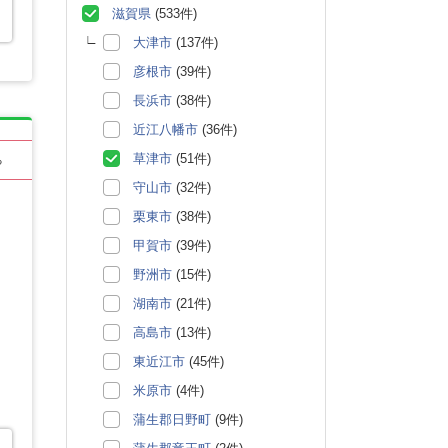
滋賀県
(533件)
大津市
(137件)
彦根市
(39件)
長浜市
(38件)
近江八幡市
(36件)
草津市
(51件)
る
守山市
(32件)
栗東市
(38件)
甲賀市
(39件)
野洲市
(15件)
湖南市
(21件)
高島市
(13件)
東近江市
(45件)
米原市
(4件)
蒲生郡日野町
(9件)