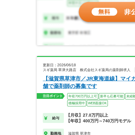
更新日：2026/06/18
スギ薬局 草津大路店 株式会社スギ薬局の薬剤師求人
【滋賀県草津市／JR東海道線】マイ
舗で薬剤師の募集です
注目ポイント
年収700万円以上可
新卒も応募可能
未経
積極採用中
WEB面接OK
【月収】27.0万円以上
給与
【年収】400万円～740万円モデル
滋賀県 草津市
勤務地