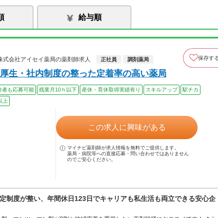
順
給与順
保存す
株式会社アイセイ薬局の薬剤師求人
正社員
調剤薬局
厚生・社内制度の整った定着率の高い薬局
験者も応募可能
残業月10ｈ以下
産休・育休取得実績有り
スキルアップ
駅チカ
以上
この求人に興味がある
マイナビ薬剤師が求人情報を無料でご提供します。
薬局・病院等への直接応募・問い合わせではありません
のでご安心ください。
定制度が整い、年間休日123日でキャリアも私生活も両立できる安心企