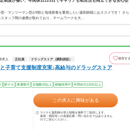
定制度が整い、年間休日123日でキャリアも私生活も両立できる安心企
型・マンツーマン型が9割と地域密着を重視したい薬剤師様におススメです！ さら
はスタッフ間の連携が取れており、チームワークを大…
保存す
師求人
正社員
ドラッグストア（調剤併設）
と子育て支援制度充実♪高給与のドラッグストア
り
駅チカ
車通勤可
店舗数30以上
積極採用中
年間休日120日以上
この求人に興味がある
マイナビ薬剤師が求人情報を無料でご提供します。
薬局・病院等への直接応募・問い合わせではありません
のでご安心ください。