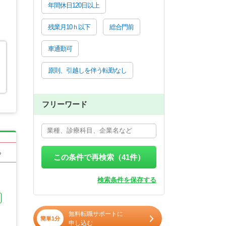
年間休日120日以上
残業月10ｈ以下
総合門前
車通勤可
原則、引越しを伴う転勤なし
フリーワード
る
この条件で再検索（
41
件）
検索条件を保存する
無料転職サポートに
簡単1分
申し込む