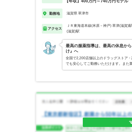
【年収】400万円～740万円モデル
滋賀県 草津市
勤務地
ＪＲ東海道本線(米原－神戸) 草津(滋賀)
アクセス
(滋賀)駅
最高の服薬指導は、最高の休息から
け』へ
全国で2,200店舗以上のドラッグスト
でも安心してご勤務いただけます。また業