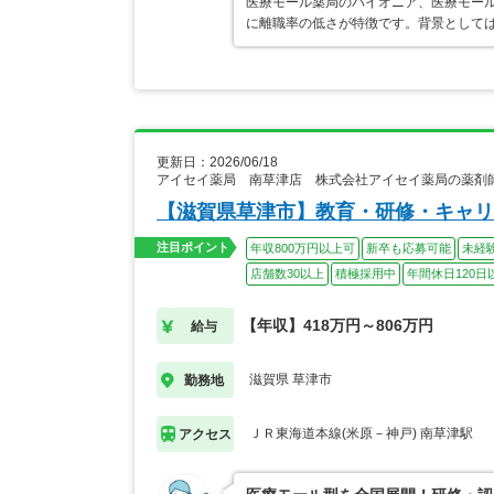
医療モール薬局のパイオニア、医療モール
に離職率の低さが特徴です。背景として
更新日：2026/06/18
アイセイ薬局 南草津店 株式会社アイセイ薬局の薬剤
【滋賀県草津市】教育・研修・キャリ
注目ポイント
年収800万円以上可
新卒も応募可能
未経
店舗数30以上
積極採用中
年間休日120日
【年収】418万円～806万円
給与
滋賀県 草津市
勤務地
ＪＲ東海道本線(米原－神戸) 南草津駅
アクセス