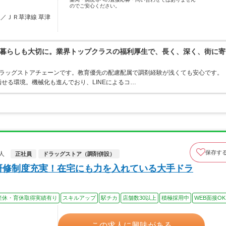
のでご安心ください。
駅／ＪＲ草津線 草津
暮らしも大切に。業界トップクラスの福利厚生で、長く、深く、街に寄
うドラッグストアチェーンです。教育優先の配慮配属で調剤経験が浅くても安心です。
せる環境。機械化も進んでおり、LINEによるコ…
保存す
人
正社員
ドラッグストア（調剤併設）
研修制度充実！在宅にも力を入れている大手ドラ
産休・育休取得実績有り
スキルアップ
駅チカ
店舗数30以上
積極採用中
WEB面接OK
この求人に興味がある