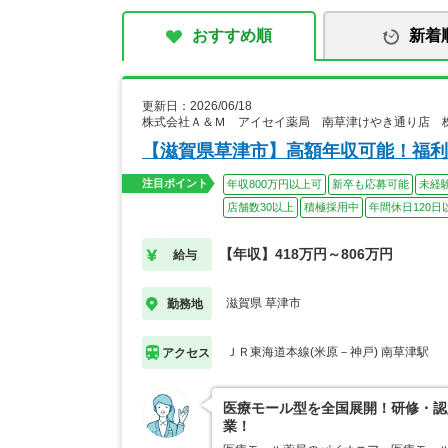
おすすめ順
新着
更新日：2026/06/18
株式会社Ａ＆Ｍ アイセイ薬局 南草津けやき通り店 
【滋賀県草津市】高額年収可能！福利
注目ポイント
年収800万円以上可
新卒も応募可能
未経
店舗数30以上
積極採用中
年間休日120日
【年収】418万円～806万円
給与
滋賀県 草津市
勤務地
ＪＲ東海道本線(米原－神戸) 南草津駅
アクセス
医療モール型を全国展開！研修・認
業！