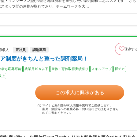
型・マンツーマン型が9割と地域密着を重視したい薬剤師様におススメです！ さら
はスタッフ間の連携が取れており、チームワークを大…
保存す
師求人
正社員
調剤薬局
ア制度がきちんと整った調剤薬局！
験者も応募可能
残業月10ｈ以下
産休・育休取得実績有り
スキルアップ
駅チカ
以上
この求人に興味がある
マイナビ薬剤師が求人情報を無料でご提供します。
薬局・病院等への直接応募・問い合わせではありません
のでご安心ください。