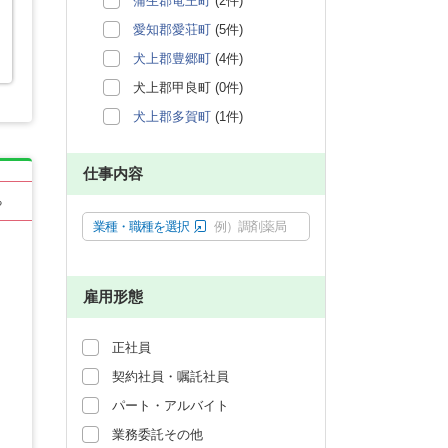
蒲生郡竜王町
(2件)
愛知郡愛荘町
(5件)
犬上郡豊郷町
(4件)
犬上郡甲良町 (0件)
犬上郡多賀町
(1件)
仕事内容
る
業種・職種を選択
例）調剤薬局
雇用形態
正社員
契約社員・嘱託社員
パート・アルバイト
業務委託その他