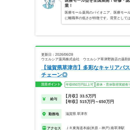
医療モール型を全国展開！研修・認
業！
医療モール薬局のパイオニア、医療モール
に離職率の低さが特徴です。背景として
更新日：2026/06/28
ウエルシア薬局株式会社 ウエルシア草津野路店の薬剤
【滋賀県草津市】多彩なキャリアパス
チェーン◎
注目ポイント
年収650万円以上可
産休・育休取得実績有
【月収】33.5万円
給与
【年収】515万円～650万円
滋賀県 草津市
勤務地
ＪＲ東海道本線(米原－神戸) 南草津駅
アクセス