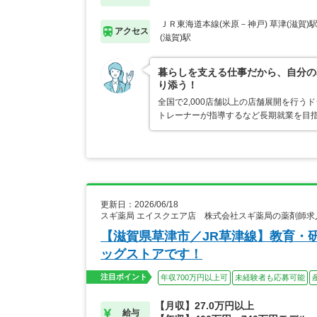
ＪＲ東海道本線(米原－神戸) 草津(滋賀)
アクセス
(滋賀)駅
暮らしを支える仕事だから、自分の
り添う！
全国で2,000店舗以上の店舗展開を行
トレーナーが指導するなど長期就業を目指
更新日：2026/06/18
スギ薬局 エイスクエア店 株式会社スギ薬局の薬剤師求
【滋賀県草津市／JR草津線】教育・
ッグストアです！
注目ポイント
年収700万円以上可
未経験者も応募可能
【月収】27.0万円以上
給与