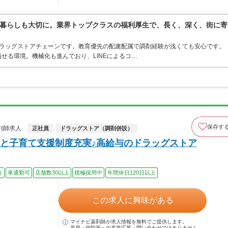
暮らしも大切に。業界トップクラスの福利厚生で、長く、深く、街に寄
うドラッグストアチェーンです。教育優先の配慮配属で調剤経験が浅くても安心です。
せる環境。機械化も進んでおり、LINEによるコ…
保存す
剤師求人
正社員
ドラッグストア（調剤併設）
と子育て支援制度充実♪高給与のドラッグストア
り
車通勤可
店舗数30以上
積極採用中
年間休日120日以上
この求人に興味がある
マイナビ薬剤師が求人情報を無料でご提供します。
薬局・病院等への直接応募・問い合わせではありません