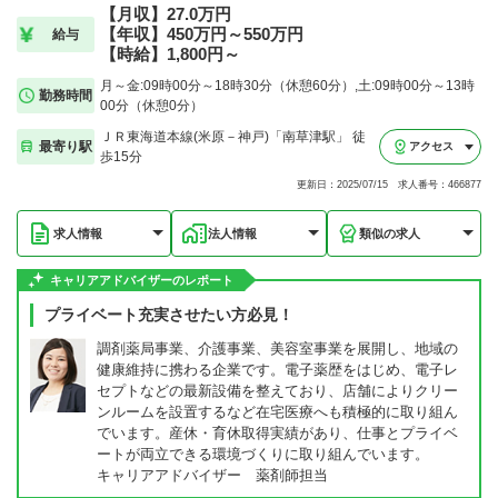
【月収】27.0万円
【年収】450万円～550万円
給与
【時給】1,800円～
月～金:09時00分～18時30分（休憩60分）,土:09時00分～13時
勤務時間
00分（休憩0分）
ＪＲ東海道本線(米原－神戸)「南草津駅」 徒
最寄り駅
アクセス
歩15分
更新日：2025/07/15 求人番号：466877
求人情報
法人情報
類似の求人
キャリアアドバイザーのレポート
プライベート充実させたい方必見！
調剤薬局事業、介護事業、美容室事業を展開し、地域の
健康維持に携わる企業です。電子薬歴をはじめ、電子レ
セプトなどの最新設備を整えており、店舗によりクリー
ンルームを設置するなど在宅医療へも積極的に取り組ん
でいます。産休・育休取得実績があり、仕事とプライベ
ートが両立できる環境づくりに取り組んでいます。
キャリアアドバイザー 薬剤師担当