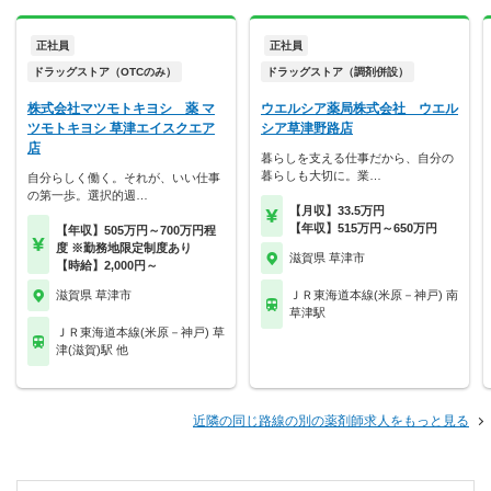
正社員
正社員
ドラッグストア（OTCのみ）
ドラッグストア（調剤併設）
株式会社マツモトキヨシ 薬 マ
ウエルシア薬局株式会社 ウエル
ツモトキヨシ 草津エイスクエア
シア草津野路店
店
暮らしを支える仕事だから、自分の
暮らしも大切に。業…
自分らしく働く。それが、いい仕事
の第一歩。選択的週…
【月収】33.5万円
【年収】515万円～650万円
【年収】505万円～700万円程
度 ※勤務地限定制度あり
滋賀県 草津市
【時給】2,000円～
滋賀県 草津市
ＪＲ東海道本線(米原－神戸) 南
草津駅
ＪＲ東海道本線(米原－神戸) 草
津(滋賀)駅 他
近隣の同じ路線の別の薬剤師求人をもっと見る