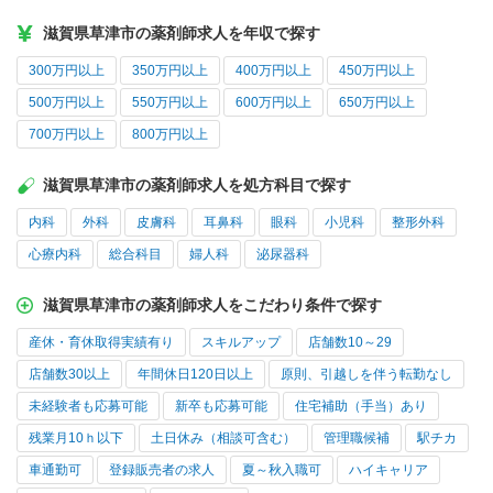
滋賀県草津市の薬剤師求人を年収で探す
300万円以上
350万円以上
400万円以上
450万円以上
500万円以上
550万円以上
600万円以上
650万円以上
700万円以上
800万円以上
滋賀県草津市の薬剤師求人を処方科目で探す
内科
外科
皮膚科
耳鼻科
眼科
小児科
整形外科
心療内科
総合科目
婦人科
泌尿器科
滋賀県草津市の薬剤師求人をこだわり条件で探す
産休・育休取得実績有り
スキルアップ
店舗数10～29
店舗数30以上
年間休日120日以上
原則、引越しを伴う転勤なし
未経験者も応募可能
新卒も応募可能
住宅補助（手当）あり
残業月10ｈ以下
土日休み（相談可含む）
管理職候補
駅チカ
車通勤可
登録販売者の求人
夏～秋入職可
ハイキャリア