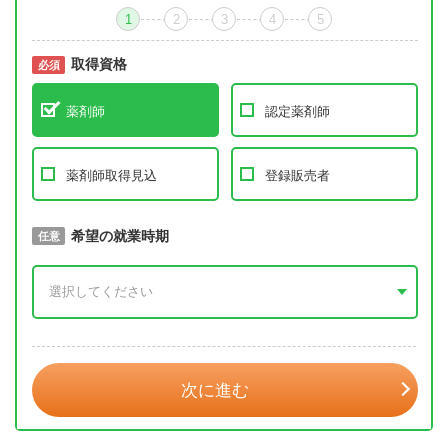
1
2
3
4
5
取得資格
必須
必須
薬剤師
認定薬剤師
薬剤師取得見込
登録販売者
取得予定年
希望の就業時期
必須
任意
年 3月
次に進む