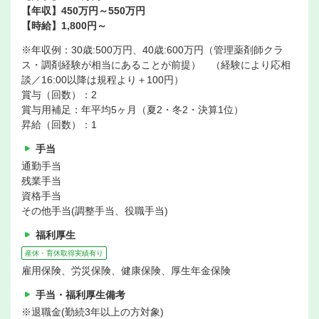
【年収】450万円～550万円
【時給】1,800円～
※年収例：30歳:500万円、40歳:600万円（管理薬剤師クラ
ス・調剤経験が相当にあることが前提） （経験により応相
談／16:00以降は規程より＋100円）
賞与（回数）：2
賞与用補足：年平均5ヶ月（夏2・冬2・決算1位）
昇給（回数）：1
手当
通勤手当
残業手当
資格手当
その他手当(調整手当、役職手当)
福利厚生
産休・育休取得実績有り
雇用保険、労災保険、健康保険、厚生年金保険
手当・福利厚生備考
※退職金(勤続3年以上の方対象)