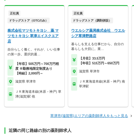
正社員
正社員
ドラッグストア（OTCのみ）
ドラッグストア（調剤併設）
株式会社マツモトキヨシ 薬 マ
ウエルシア薬局株式会社 ウエル
ツモトキヨシ 草津エイスクエア
シア草津野路店
店
暮らしを支える仕事だから、自分の
暮らしも大切に。業…
自分らしく働く。それが、いい仕事
の第一歩。選択的週…
【月収】33.5万円
【年収】515万円～650万円
【年収】505万円～700万円程
度 ※勤務地限定制度あり
滋賀県 草津市
【時給】2,000円～
滋賀県 草津市
ＪＲ東海道本線(米原－神戸) 南
草津駅
ＪＲ東海道本線(米原－神戸) 草
津(滋賀)駅 他
草津市(滋賀県)エリアの薬剤師求人をもっと見る
近隣の同じ路線の別の薬剤師求人