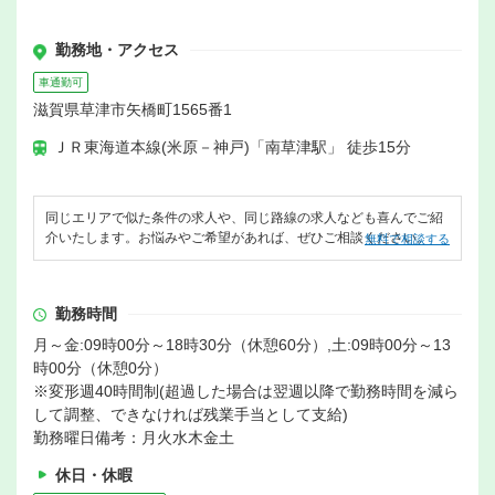
勤務地・アクセス
車通勤可
滋賀県草津市矢橋町1565番1
ＪＲ東海道本線(米原－神戸)「南草津駅」 徒歩15分
同じエリアで似た条件の求人や、同じ路線の求人なども喜んでご紹
介いたします。お悩みやご希望があれば、ぜひご相談ください。
無料で相談する
勤務時間
月～金:09時00分～18時30分（休憩60分）,土:09時00分～13
時00分（休憩0分）
※変形週40時間制(超過した場合は翌週以降で勤務時間を減ら
して調整、できなければ残業手当として支給)
勤務曜日備考：月火水木金土
休日・休暇