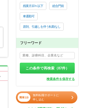
残業月10ｈ以下
総合門前
車通勤可
原則、引越しを伴う転勤なし
フリーワード
この条件で再検索（
87
件）
る
検索条件を保存する
無料転職サポートに
簡単1分
申し込む