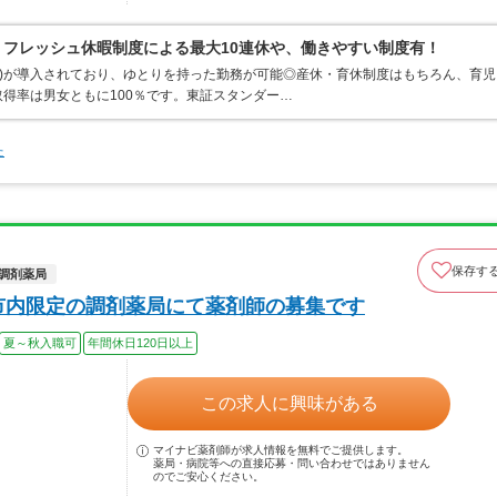
リフレッシュ休暇制度による最大10連休や、働きやすい制度有！
間制)が導入されており、ゆとりを持った勤務が可能◎産休・育休制度はもちろん、育児
得率は男女ともに100％です。東証スタンダー…
た
保存す
調剤薬局
市内限定の調剤薬局にて薬剤師の募集です
夏～秋入職可
年間休日120日以上
この求人に興味がある
マイナビ薬剤師が求人情報を無料でご提供します。
薬局・病院等への直接応募・問い合わせではありません
のでご安心ください。