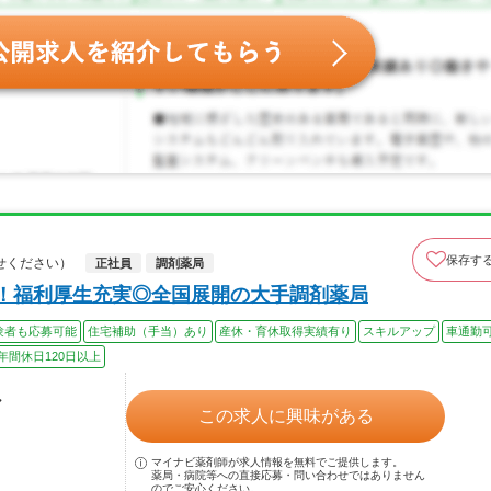
保存す
せください）
正社員
調剤薬局
上！福利厚生充実◎全国展開の大手調剤薬局
験者も応募可能
住宅補助（手当）あり
産休・育休取得実績有り
スキルアップ
車通勤
年間休日120日以上
ル
この求人に興味がある
マイナビ薬剤師が求人情報を無料でご提供します。
薬局・病院等への直接応募・問い合わせではありません
のでご安心ください。