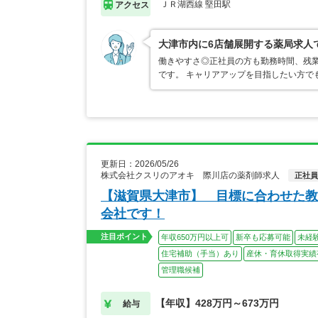
ＪＲ湖西線 堅田駅
アクセス
大津市内に6店舗展開する薬局求人
働きやすさ◎正社員の方も勤務時間、残
です。 キャリアアップを目指したい方で
更新日：2026/05/26
株式会社クスリのアオキ 際川店の薬剤師求人
正社員
【滋賀県大津市】 目標に合わせた教
会社です！
注目ポイント
年収650万円以上可
新卒も応募可能
未経
住宅補助（手当）あり
産休・育休取得実績
管理職候補
【年収】428万円～673万円
給与