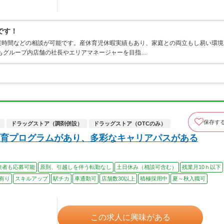
です！
業時間などの相談が可能です。産休育児休暇実績もあり、家庭との両立もし易い環境
もグループ内店舗の社長やエリアマネージャーを目指…
保存す
ドラッグストア（調剤併設）
ドラッグストア（OTCのみ）
育プログラムがあり、多彩なキャリアパスがある
験者も応募可能
原則、引越しを伴う転勤なし
土日休み（相談可含む）
残業月10ｈ以下
有り
スキルアップ
駅チカ
車通勤可
店舗数30以上
積極採用中
夏～秋入職可
この求人に興味がある