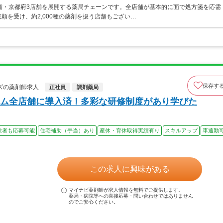
舗・京都府3店舗を展開する薬局チェーンです。全店舗が基本的に面で処方箋を応需
頼を受け、約2,000種の薬剤を扱う店舗もござい…
保存す
ズの薬剤師求人
正社員
調剤薬局
ム全店舗に導入済！多彩な研修制度があり学びた
験者も応募可能
住宅補助（手当）あり
産休・育休取得実績有り
スキルアップ
車通勤
この求人に興味がある
マイナビ薬剤師が求人情報を無料でご提供します。
薬局・病院等への直接応募・問い合わせではありません
のでご安心ください。