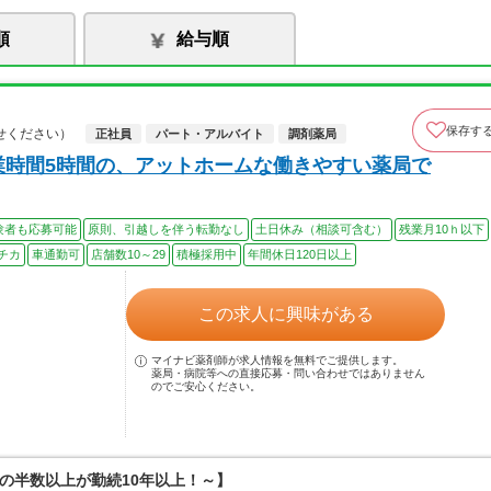
順
給与順
保存す
せください）
正社員
パート・アルバイト
調剤薬局
業時間5時間の、アットホームな働きやすい薬局で
験者も応募可能
原則、引越しを伴う転勤なし
土日休み（相談可含む）
残業月10ｈ以下
チカ
車通勤可
店舗数10～29
積極採用中
年間休日120日以上
この求人に興味がある
マイナビ薬剤師が求人情報を無料でご提供します。
薬局・病院等への直接応募・問い合わせではありません
のでご安心ください。
の半数以上が勤続10年以上！～】