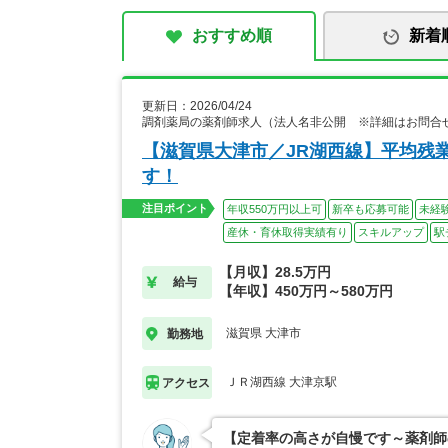
おすすめ順
新着
更新日：2026/04/24
調剤薬局の薬剤師求人（法人名非公開 ※詳細はお問合
【滋賀県大津市／JR湖西線】平均残
す！
注目ポイント
年収550万円以上可
新卒も応募可能
未経
産休・育休取得実績有り
スキルアップ
駅
【月収】28.5万円
給与
【年収】450万円～580万円
滋賀県 大津市
勤務地
ＪＲ湖西線 大津京駅
アクセス
【定着率の高さが自慢です～薬剤師