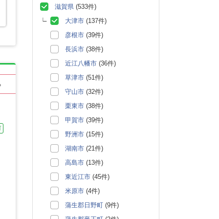
滋賀県
(533件)
大津市
(137件)
彦根市
(39件)
長浜市
(38件)
近江八幡市
(36件)
草津市
(51件)
る
守山市
(32件)
栗東市
(38件)
甲賀市
(39件)
可
野洲市
(15件)
湖南市
(21件)
高島市
(13件)
東近江市
(45件)
米原市
(4件)
蒲生郡日野町
(9件)