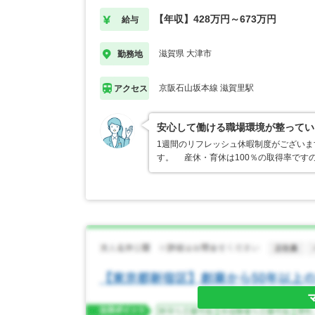
【年収】428万円～673万円
給与
滋賀県 大津市
勤務地
京阪石山坂本線 滋賀里駅
アクセス
安心して働ける職場環境が整ってい
1週間のリフレッシュ休暇制度がござい
す。 産休・育休は100％の取得率です