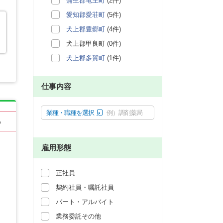
蒲生郡竜王町
(2件)
愛知郡愛荘町
(5件)
犬上郡豊郷町
(4件)
犬上郡甲良町 (0件)
犬上郡多賀町
(1件)
仕事内容
業種・職種を選択
例）調剤薬局
る
雇用形態
正社員
契約社員・嘱託社員
パート・アルバイト
業務委託その他