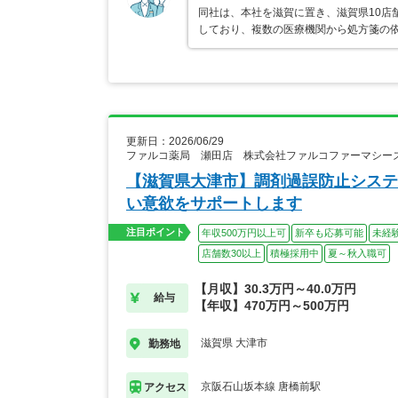
同社は、本社を滋賀に置き、滋賀県10店
しており、複数の医療機関から処方箋の依
更新日：2026/06/29
ファルコ薬局 瀬田店 株式会社ファルコファーマシー
【滋賀県大津市】調剤過誤防止システ
い意欲をサポートします
注目ポイント
年収500万円以上可
新卒も応募可能
未経
店舗数30以上
積極採用中
夏～秋入職可
【月収】30.3万円～40.0万円
給与
【年収】470万円～500万円
滋賀県 大津市
勤務地
京阪石山坂本線 唐橋前駅
アクセス