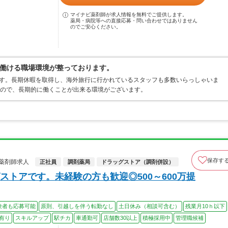
マイナビ薬剤師が求人情報を無料でご提供します。
薬局・病院等への直接応募・問い合わせではありません
のでご安心ください。
働ける職場環境が整っております。
ます。長期休暇を取得し、海外旅行に行かれているスタッフも多数いらっしゃいま
すので、長期的に働くことが出来る環境がございます。
保存す
薬剤師求人
正社員
調剤薬局
ドラッグストア（調剤併設）
トアです。未経験の方も歓迎◎500～600万提
験者も応募可能
原則、引越しを伴う転勤なし
土日休み（相談可含む）
残業月10ｈ以下
有り
スキルアップ
駅チカ
車通勤可
店舗数30以上
積極採用中
管理職候補