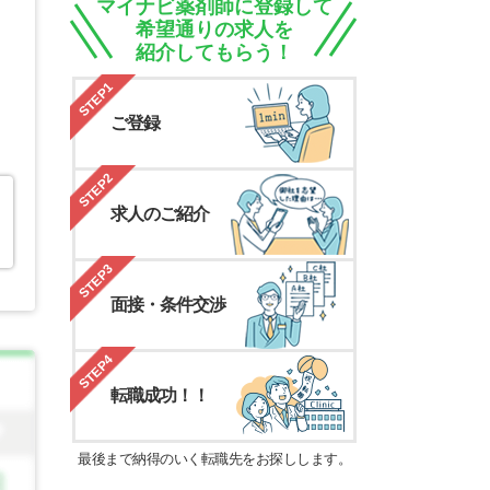
マイナビ薬剤師に登録して
希望通りの求人を
紹介してもらう！
STEP1
ご登録
STEP2
求人のご紹介
STEP3
面接・条件交渉
STEP4
転職成功！！
最後まで納得のいく転職先をお探しします。