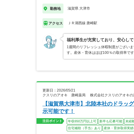
滋賀県 大津市
勤務地
ＪＲ湖西線 唐崎駅
アクセス
福利厚生が充実しており、安心して
1週間のリフレッシュ休暇制度がござい
す。産休・育休はほぼ100％の取得率で
更新日：2026/05/21
クスリのアオキ 唐崎薬局 株式会社クスリのアオキの
【滋賀県大津市】北陸本社のドラッグス
示可能です！
注目ポイント
年収650万円以上可
新卒も応募可能
未経
住宅補助（手当）あり
産休・育休取得実績