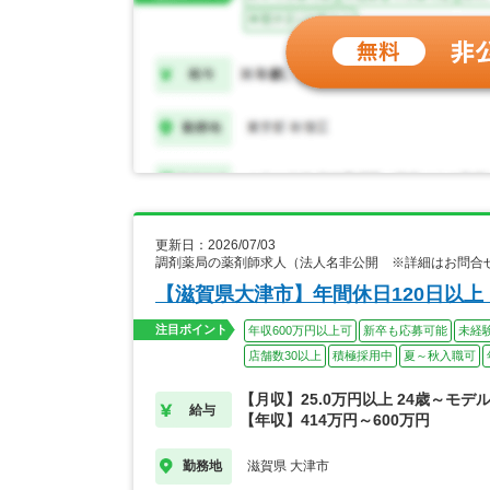
更新日：2026/07/03
調剤薬局の薬剤師求人（法人名非公開 ※詳細はお問合
【滋賀県大津市】年間休日120日以
注目ポイント
年収600万円以上可
新卒も応募可能
未経
店舗数30以上
積極採用中
夏～秋入職可
【月収】25.0万円以上 24歳～モデ
給与
【年収】414万円～600万円
滋賀県 大津市
勤務地