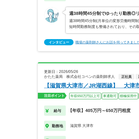
週38時間45分制でゆったり勤務◎
週38時間45分制(月単位の変形労働時
短時間勤務制度も整備されており、その取
インタビュー
職場の薬剤師さんにお話を伺ってきまし
更新日：2026/05/26
かたた薬局 株式会社コペンの薬剤師求人
正社員
【滋賀県大津市／JR湖西線】 大津
注目ポイント
年収650万円以上可
車通勤可
積極採用中
【年収】405万円～650万円程度
給与
滋賀県 大津市
勤務地