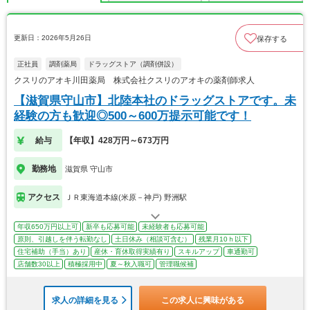
更新日：2026年5月26日
保存する
正社員
調剤薬局
ドラッグストア（調剤併設）
クスリのアオキ川田薬局 株式会社クスリのアオキの薬剤師求人
【滋賀県守山市】北陸本社のドラッグストアです。未
経験の方も歓迎◎500～600万提示可能です！
給与
【年収】428万円～673万円
勤務地
滋賀県 守山市
アクセス
ＪＲ東海道本線(米原－神戸) 野洲駅
年収650万円以上可
新卒も応募可能
未経験者も応募可能
原則、引越しを伴う転勤なし
土日休み（相談可含む）
残業月10ｈ以下
住宅補助（手当）あり
産休・育休取得実績有り
スキルアップ
車通勤可
店舗数30以上
積極採用中
夏～秋入職可
管理職候補
求人の詳細を見る
この求人に興味がある