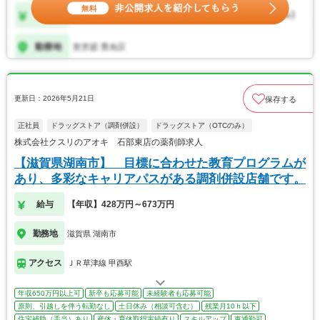
更新日：2026年5月21日
保存する
正社員
ドラッグストア（調剤併設）
ドラッグストア（OTCのみ）
株式会社クスリのアオキ 石部東店の薬剤師求人
【滋賀県湖南市】 目標に合わせた教育プログラムが
あり、多彩なキャリアパスがある調剤併設店舗です。
給与
【年収】428万円～673万円
勤務地
滋賀県 湖南市
アクセス
ＪＲ草津線 甲西駅
年収650万円以上可
新卒も応募可能
未経験者も応募可能
原則、引越しを伴う転勤なし
土日休み（相談可含む）
残業月10ｈ以下
住宅補助（手当）あり
産休・育休取得実績有り
スキルアップ
車通勤可