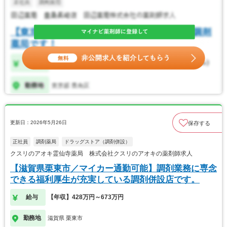
更新日：2026年5月26日
保存する
正社員
調剤薬局
ドラッグストア（調剤併設）
クスリのアオキ霊仙寺薬局 株式会社クスリのアオキの薬剤師求人
【滋賀県栗東市／マイカー通勤可能】調剤業務に専念
できる福利厚生が充実している調剤併設店です。
給与
【年収】428万円～673万円
勤務地
滋賀県 栗東市