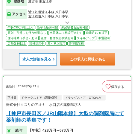
勤務地
滋賀県 東近江市
近江鉄道近江本線 八日市駅
アクセス
近江鉄道八日市線 八日市駅
年収650万円以上可
新卒も応募可能
未経験者も応募可能
原則、引越しを伴う転勤なし
土日休み（相談可含む）
残業月10ｈ以下
住宅補助（手当）あり
産休・育休取得実績有り
スキルアップ
車通勤可
店舗数30以上
積極採用中
夏～秋入職可
管理職候補
求人の詳細を見る
この求人に興味がある
更新日：2026年5月21日
保存する
正社員
ドラッグストア（調剤併設）
ドラッグストア（OTCのみ）
株式会社クスリのアオキ 水口店の薬剤師求人
【神戸市長田区／JR山陽本線】大型の調剤薬局にて
薬剤師の募集です！
給与
【年収】428万円～673万円