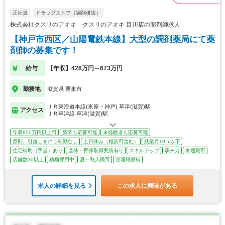
正社員
ドラッグストア（調剤併設）
株式会社クスリのアオキ クスリのアオキ 目川店の薬剤師求人
【神戸市西区／山陽電鉄本線】大型の調剤薬局にて薬
剤師の募集です！
給与
【年収】428万円～673万円
勤務地
滋賀県 栗東市
ＪＲ東海道本線(米原－神戸) 草津(滋賀)駅
アクセス
ＪＲ草津線 草津(滋賀)駅
年収650万円以上可
新卒も応募可能
未経験者も応募可能
原則、引越しを伴う転勤なし
土日休み（相談可含む）
残業月10ｈ以下
住宅補助（手当）あり
産休・育休取得実績有り
スキルアップ
駅チカ
車通勤可
店舗数30以上
積極採用中
夏～秋入職可
管理職候補
求人の詳細を見る
この求人に興味がある