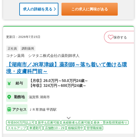
求人の詳細を見る
この求人に興味がある
更新日：2026年7月15日
保存する
正社員
調剤薬局
コナン薬局 シマタニ株式会社の薬剤師求人
【湖南市／JR草津線】薬剤師～落ち着いて働ける環
境・皮膚科門前～
【月収】26.0万円～50.0万円24歳～
給与
【年収】324万円～600万円24歳～
勤務地
滋賀県 湖南市
アクセス
ＪＲ草津線 甲西駅
年収600万円以上可
新卒も応募可能
未経験者も応募可能
産休・育休取得実績有り
スキルアップ
車通勤可
店舗数10～29
積極採用中
管理職候補