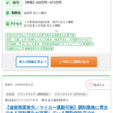
給与
【年収】428万円～673万円
勤務地
滋賀県 近江八幡市
ＪＲ東海道本線(米原－神戸) 近江八幡駅
アクセス
近江鉄道八日市線 近江八幡駅
年収650万円以上可
新卒も応募可能
未経験者も応募可能
原則、引越しを伴う転勤なし
土日休み（相談可含む）
残業月10ｈ以下
住宅補助（手当）あり
産休・育休取得実績有り
スキルアップ
車通勤可
店舗数30以上
積極採用中
管理職候補
求人の詳細を見る
この求人に興味がある
更新日：2026年5月21日
保存する
正社員
ドラッグストア（調剤併設）
ドラッグストア（OTCのみ）
株式会社クスリのアオキ 西今店の薬剤師求人
【滋賀県栗東市／マイカー通勤可能】調剤業務に専念