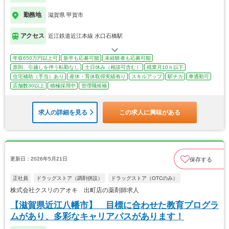
勤務地
滋賀県 甲賀市
アクセス
近江鉄道近江本線 水口石橋駅
年収650万円以上可
新卒も応募可能
未経験者も応募可能
原則、引越しを伴う転勤なし
土日休み（相談可含む）
残業月10ｈ以下
住宅補助（手当）あり
産休・育休取得実績有り
スキルアップ
駅チカ
車通勤可
店舗数30以上
積極採用中
管理職候補
求人の詳細を見る
この求人に興味がある
更新日：2026年5月21日
保存する
正社員
ドラッグストア（調剤併設）
ドラッグストア（OTCのみ）
株式会社クスリのアオキ 出町店の薬剤師求人
【滋賀県近江八幡市】 目標に合わせた教育プログラ
ムがあり、多彩なキャリアパスがあります！