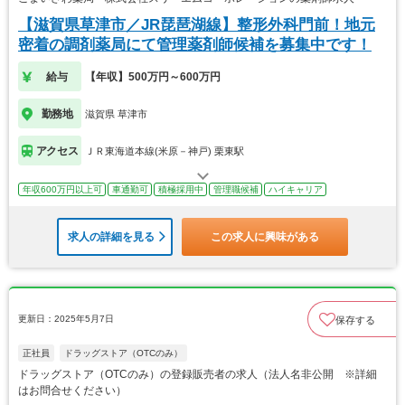
【滋賀県草津市／JR琵琶湖線】整形外科門前！地元
密着の調剤薬局にて管理薬剤師候補を募集中です！
給与
【年収】500万円～600万円
勤務地
滋賀県 草津市
アクセス
ＪＲ東海道本線(米原－神戸) 栗東駅
年収600万円以上可
車通勤可
積極採用中
管理職候補
ハイキャリア
求人の詳細を見る
この求人に興味がある
更新日：2025年5月7日
保存する
正社員
ドラッグストア（OTCのみ）
ドラッグストア（OTCのみ）の登録販売者の求人（法人名非公開 ※詳細
はお問合せください）