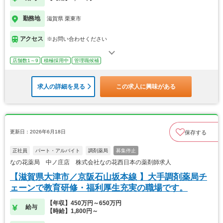
勤務地
滋賀県 栗東市
アクセス
※お問い合わせください
店舗数1～9
積極採用中
管理職候補
求人の詳細を見る
この求人に興味がある
更新日：2026年6月18日
保存する
正社員
パート・アルバイト
調剤薬局
募集停止
なの花薬局 中ノ庄店 株式会社なの花西日本の薬剤師求人
【滋賀県大津市／京阪石山坂本線 】大手調剤薬局チ
ェーンで教育研修・福利厚生充実の職場です。
【年収】450万円～650万円
給与
【時給】1,800円～