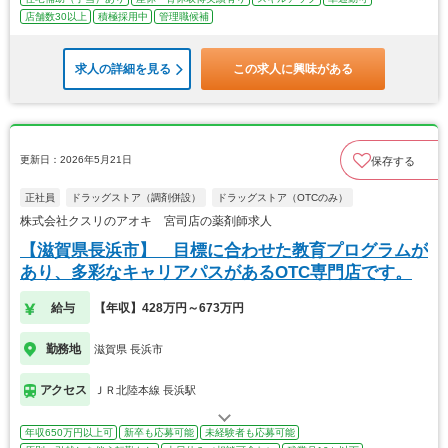
店舗数30以上
積極採用中
管理職候補
求人の詳細を見る
この求人に興味がある
更新日：2026年5月21日
保存する
正社員
ドラッグストア（調剤併設）
ドラッグストア（OTCのみ）
株式会社クスリのアオキ 宮司店の薬剤師求人
【滋賀県長浜市】 目標に合わせた教育プログラムが
あり、多彩なキャリアパスがあるOTC専門店です。
給与
【年収】428万円～673万円
勤務地
滋賀県 長浜市
アクセス
ＪＲ北陸本線 長浜駅
年収650万円以上可
新卒も応募可能
未経験者も応募可能