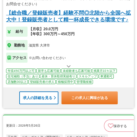
お問合せください）
【総合職／登録販売者】経験不問◎北陸から全国へ拡
大中！登録販売者として精一杯成長できる環境です♪
【月収】20.0万円
給与
【年収】300万円～450万円
勤務地
滋賀県 大津市
アクセス
※お問い合わせください
年収450万円以上可
新卒も応募可能
未経験者も応募可能
残業月10ｈ以下
住宅補助（手当）あり
産休・育休取得実績有り
スキルアップ
車通勤可
店舗数30以上
登録販売者の求人
積極採用中
管理職候補
求人の詳細を見る
この求人に興味がある
更新日：2026年5月26日
保存する