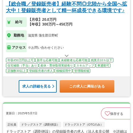
【総合職／登録販売者】経験不問◎北陸から全国へ拡
大中！登録販売者として精一杯成長できる環境です♪
【月収】20.0万円
給与
【年収】300万円～450万円
勤務地
滋賀県 蒲生郡日野町
アクセス
※お問い合わせください
年収450万円以上可
新卒も応募可能
未経験者も応募可能
残業月10ｈ以下
住宅補助（手当）あり
産休・育休取得実績有り
スキルアップ
車通勤可
店舗数30以上
登録販売者の求人
積極採用中
管理職候補
求人の詳細を見る
この求人に興味がある
更新日：2025年5月7日
保存する
正社員
ドラッグストア（調剤併設）
ドラッグストア（OTCのみ）
ドラッグストア（調剤併設）の登録販売者の求人（法人名非公開 ※詳細は