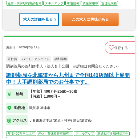
産休・育休取得実績有り
スキルアップ
車通勤可
積極採用中
管理職候補
求人の詳細を見る
この求人に興味がある
更新日：2026年3月12日
保存する
正社員
パート・アルバイト
調剤薬局
調剤薬局の薬剤師求人（法人名非公開 ※詳細はお問合せください）
調剤薬局を北海道から九州まで全国140店舗以上展開
中！大手調剤薬局でのお仕事です。
【年収】400万円25歳～30歳
給与
【時給】1,800円～
勤務地
滋賀県 草津市
アクセス
ＪＲ東海道本線(米原－神戸) 瀬田(滋賀)駅
年収400万円以上可
産休・育休取得実績有り
スキルアップ
車通勤可
積極採用中