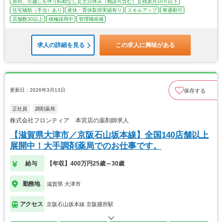
原則、引越しを伴う転勤なし
土日休み（相談可含む）
残業月10ｈ以下
住宅補助（手当）あり
産休・育休取得実績有り
スキルアップ
車通勤可
店舗数30以上
積極採用中
管理職候補
求人の詳細を見る
この求人に興味がある
更新日：2026年3月13日
保存する
正社員
調剤薬局
株式会社フロンティア 本宮店の薬剤師求人
【滋賀県大津市／京阪石山坂本線】全国140店舗以上
展開中！大手調剤薬局でのお仕事です。
給与
【年収】400万円25歳～30歳
勤務地
滋賀県 大津市
アクセス
京阪石山坂本線 京阪膳所駅