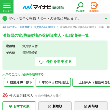
!
安心・安全な転職サポートの提供に努めます。
薬剤師の求人・転職TOP
滋賀県の薬剤師求人
滋賀県の管理職候補の薬剤師求人・転職・募
滋賀県の管理職候補の薬剤師求人・転職情報一覧
勤務地
滋賀県 全体
その他
管理職候補
条件を変更する
人気のこだわり条件を追加する
残業月10ｈ以下
年間休日120日以上
土日休み（相談可含
26
件の薬剤師求人
※ 非公開求人を除く
おすすめ順
新着順
給与順