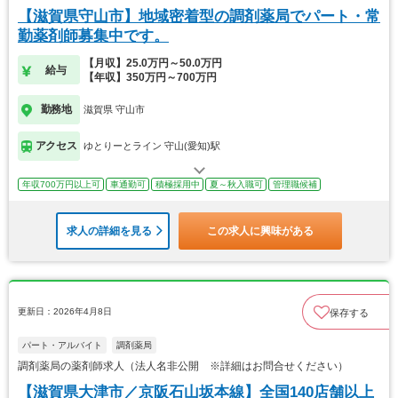
【滋賀県守山市】地域密着型の調剤薬局でパート・常
勤薬剤師募集中です。
【月収】25.0万円～50.0万円
給与
【年収】350万円～700万円
勤務地
滋賀県 守山市
アクセス
ゆとりーとライン 守山(愛知)駅
年収700万円以上可
車通勤可
積極採用中
夏～秋入職可
管理職候補
求人の詳細を見る
この求人に興味がある
更新日：2026年4月8日
保存する
パート・アルバイト
調剤薬局
調剤薬局の薬剤師求人（法人名非公開 ※詳細はお問合せください）
【滋賀県大津市／京阪石山坂本線】全国140店舗以上