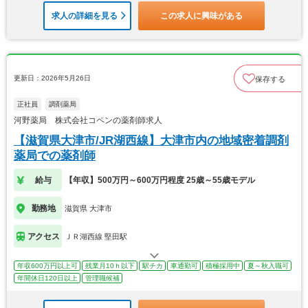
求人の詳細を見る
この求人に興味がある
更新日：2026年5月26日
保存する
正社員
調剤薬局
河野薬局 株式会社コペンの薬剤師求人
【滋賀県大津市/JR湖西線】大津市内の地域密着調剤
薬局での薬剤師
給与
【年収】500万円～600万円程度 25歳～55歳モデル
勤務地
滋賀県 大津市
アクセス
ＪＲ湖西線 堅田駅
年収600万円以上可
残業月10ｈ以下
駅チカ
車通勤可
積極採用中
夏～秋入職可
年間休日120日以上
管理職候補