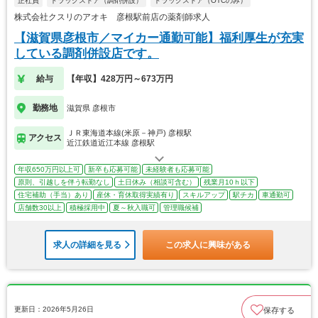
正社員
ドラッグストア（調剤併設）
ドラッグストア（OTCのみ）
株式会社クスリのアオキ 彦根駅前店の薬剤師求人
【滋賀県彦根市／マイカー通勤可能】福利厚生が充実
している調剤併設店です。
給与
【年収】428万円～673万円
勤務地
滋賀県 彦根市
ＪＲ東海道本線(米原－神戸) 彦根駅
アクセス
近江鉄道近江本線 彦根駅
年収650万円以上可
新卒も応募可能
未経験者も応募可能
原則、引越しを伴う転勤なし
土日休み（相談可含む）
残業月10ｈ以下
住宅補助（手当）あり
産休・育休取得実績有り
スキルアップ
駅チカ
車通勤可
店舗数30以上
積極採用中
夏～秋入職可
管理職候補
求人の詳細を見る
この求人に興味がある
更新日：2026年5月26日
保存する