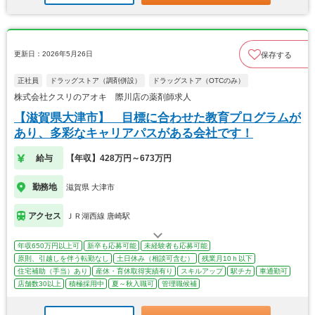
更新日：2026年5月26日
保存する
正社員
ドラッグストア（調剤併設）
ドラッグストア（OTCのみ）
株式会社クスリのアオキ 際川店の薬剤師求人
【滋賀県大津市】 目標に合わせた教育プログラムが
あり、多彩なキャリアパスがある会社です！
給与
【年収】428万円～673万円
勤務地
滋賀県 大津市
アクセス
ＪＲ湖西線 唐崎駅
年収650万円以上可
新卒も応募可能
未経験者も応募可能
原則、引越しを伴う転勤なし
土日休み（相談可含む）
残業月10ｈ以下
住宅補助（手当）あり
産休・育休取得実績有り
スキルアップ
駅チカ
車通勤可
店舗数30以上
積極採用中
夏～秋入職可
管理職候補