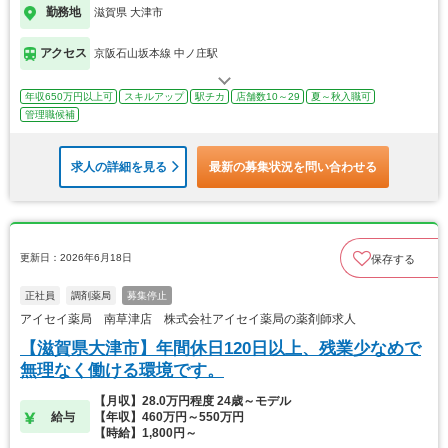
勤務地
滋賀県 大津市
アクセス
京阪石山坂本線 中ノ庄駅
年収650万円以上可
スキルアップ
駅チカ
店舗数10～29
夏～秋入職可
管理職候補
求人の詳細を見る
最新の募集状況を問い合わせる
更新日：2026年6月18日
保存する
正社員
調剤薬局
募集停止
アイセイ薬局 南草津店 株式会社アイセイ薬局の薬剤師求人
【滋賀県大津市】年間休日120日以上、残業少なめで
無理なく働ける環境です。
【月収】28.0万円程度 24歳～モデル
給与
【年収】460万円～550万円
【時給】1,800円～