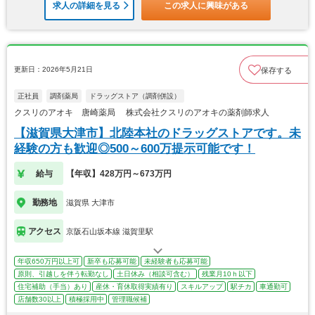
求人の詳細を見る
この求人に興味がある
更新日：2026年5月21日
保存する
正社員
調剤薬局
ドラッグストア（調剤併設）
クスリのアオキ 唐崎薬局 株式会社クスリのアオキの薬剤師求人
【滋賀県大津市】北陸本社のドラッグストアです。未
経験の方も歓迎◎500～600万提示可能です！
給与
【年収】428万円～673万円
勤務地
滋賀県 大津市
アクセス
京阪石山坂本線 滋賀里駅
年収650万円以上可
新卒も応募可能
未経験者も応募可能
原則、引越しを伴う転勤なし
土日休み（相談可含む）
残業月10ｈ以下
住宅補助（手当）あり
産休・育休取得実績有り
スキルアップ
駅チカ
車通勤可
店舗数30以上
積極採用中
管理職候補