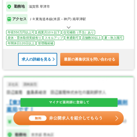
勤務地
滋賀県 草津市
アクセス
ＪＲ東海道本線(米原－神戸) 南草津駅
年収550万円以上可
残業月10ｈ以下
住宅補助（手当）あり
産休・育休取得実績有り
スキルアップ
車通勤可
店舗数30以上
夏～秋入職可
年間休日120日以上
管理職候補
求人の詳細を見る
最新の募集状況を問い合わせる