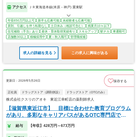
アクセス
ＪＲ東海道本線(米原－神戸) 栗東駅
年収650万円以上可
新卒も応募可能
未経験者も応募可能
原則、引越しを伴う転勤なし
土日休み（相談可含む）
残業月10ｈ以下
住宅補助（手当）あり
産休・育休取得実績有り
スキルアップ
駅チカ
車通勤可
店舗数30以上
積極採用中
夏～秋入職可
管理職候補
求人の詳細を見る
この求人に興味がある
更新日：2026年5月26日
保存する
正社員
ドラッグストア（調剤併設）
ドラッグストア（OTCのみ）
株式会社クスリのアオキ 東近江幸町店の薬剤師求人
【滋賀県東近江市】 目標に合わせた教育プログラム
があり、多彩なキャリアパスがあるOTC専門店で
す。
給与
【年収】428万円～673万円