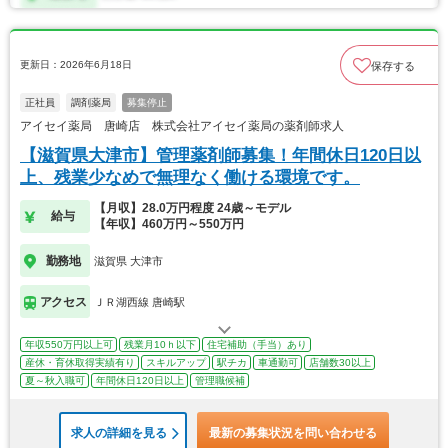
更新日：2026年6月18日
保存する
正社員
調剤薬局
募集停止
アイセイ薬局 唐崎店 株式会社アイセイ薬局の薬剤師求人
【滋賀県大津市】管理薬剤師募集！年間休日120日以
上、残業少なめで無理なく働ける環境です。
【月収】28.0万円程度 24歳～モデル
給与
【年収】460万円～550万円
勤務地
滋賀県 大津市
アクセス
ＪＲ湖西線 唐崎駅
年収550万円以上可
残業月10ｈ以下
住宅補助（手当）あり
産休・育休取得実績有り
スキルアップ
駅チカ
車通勤可
店舗数30以上
夏～秋入職可
年間休日120日以上
管理職候補
求人の詳細を見る
最新の募集状況を問い合わせる