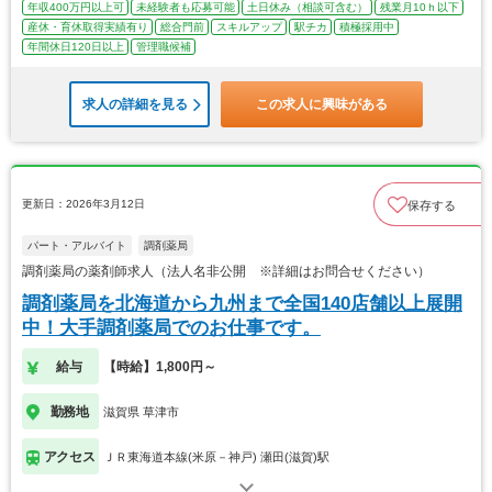
年収400万円以上可
未経験者も応募可能
土日休み（相談可含む）
残業月10ｈ以下
産休・育休取得実績有り
総合門前
スキルアップ
駅チカ
積極採用中
年間休日120日以上
管理職候補
求人の詳細を見る
この求人に興味がある
更新日：2026年3月12日
保存する
パート・アルバイト
調剤薬局
調剤薬局の薬剤師求人（法人名非公開 ※詳細はお問合せください）
調剤薬局を北海道から九州まで全国140店舗以上展開
中！大手調剤薬局でのお仕事です。
給与
【時給】1,800円～
勤務地
滋賀県 草津市
アクセス
ＪＲ東海道本線(米原－神戸) 瀬田(滋賀)駅