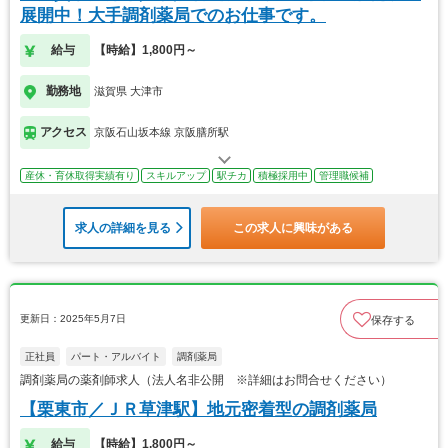
展開中！大手調剤薬局でのお仕事です。
給与
【時給】1,800円～
勤務地
滋賀県 大津市
アクセス
京阪石山坂本線 京阪膳所駅
産休・育休取得実績有り
スキルアップ
駅チカ
積極採用中
管理職候補
求人の詳細を見る
この求人に興味がある
更新日：2025年5月7日
保存する
正社員
パート・アルバイト
調剤薬局
調剤薬局の薬剤師求人（法人名非公開 ※詳細はお問合せください）
【栗東市／ＪＲ草津駅】地元密着型の調剤薬局
給与
【時給】1,800円～