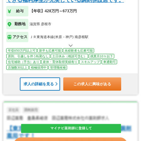
できる福利厚生が充実している調剤併設店です。
給与
【年収】428万円～673万円
勤務地
滋賀県 彦根市
アクセス
ＪＲ東海道本線(米原－神戸) 南彦根駅
年収650万円以上可
新卒も応募可能
未経験者も応募可能
原則、引越しを伴う転勤なし
土日休み（相談可含む）
残業月10ｈ以下
住宅補助（手当）あり
産休・育休取得実績有り
スキルアップ
車通勤可
店舗数30以上
積極採用中
管理職候補
求人の詳細を見る
この求人に興味がある