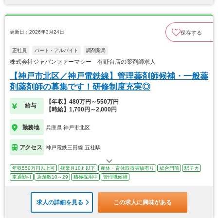
更新日：2026年3月24日
保存する
正社員
パート・アルバイト
調剤薬局
株式会社ジャパンファーマシー 有野台店の薬剤師求人
【神戸市北区／神戸電鉄線】管理薬剤師候補・一般薬
剤薬剤師の募集です！研修制度充実◎
【年収】480万円～550万円
給与
【時給】1,700円～2,000円
勤務地
兵庫県 神戸市北区
アクセス
神戸電鉄三田線 五社駅
年収550万円以上可
残業月10ｈ以下
産休・育休取得実績有り
総合門前
駅チカ
車通勤可
店舗数10～29
積極採用中
管理職候補
求人の詳細を見る
この求人に興味がある