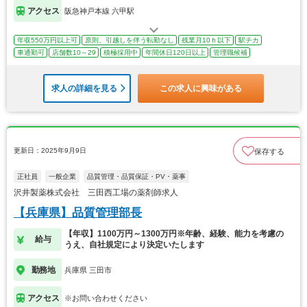
アクセス
阪急神戸本線 六甲駅
年収550万円以上可
原則、引越しを伴う転勤なし
残業月10ｈ以下
駅チカ
車通勤可
店舗数10～29
積極採用中
年間休日120日以上
管理職候補
求人の詳細を見る
この求人に興味がある
更新日：2025年9月9日
保存する
正社員
一般企業
品質管理・品質保証・PV・薬事
沢井製薬株式会社 三田西工場の薬剤師求人
【兵庫県】品質管理部長
【年収】1100万円～1300万円※年齢、経験、能力を考慮の
給与
うえ、自社規定により決定いたします
勤務地
兵庫県 三田市
アクセス
※お問い合わせください