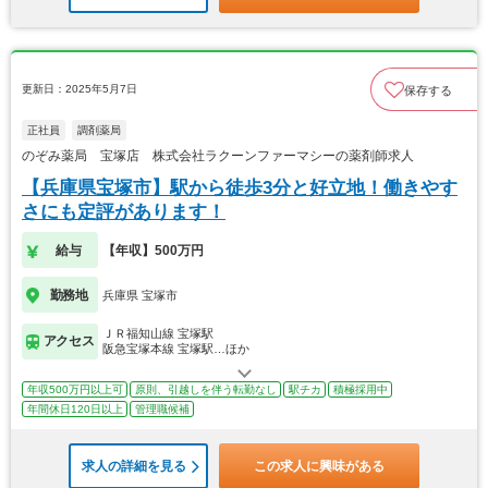
更新日：2025年5月7日
保存する
正社員
調剤薬局
のぞみ薬局 宝塚店 株式会社ラクーンファーマシーの薬剤師求人
【兵庫県宝塚市】駅から徒歩3分と好立地！働きやす
さにも定評があります！
給与
【年収】500万円
勤務地
兵庫県 宝塚市
ＪＲ福知山線 宝塚駅
アクセス
阪急宝塚本線 宝塚駅…ほか
年収500万円以上可
原則、引越しを伴う転勤なし
駅チカ
積極採用中
年間休日120日以上
管理職候補
求人の詳細を見る
この求人に興味がある