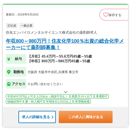
更新日：2026年5月26日
保存する
正社員
一般企業
住化エンバイロメンタルサイエンス株式会社の薬剤師求人
年収800～980万円！住友化学100％出資の総合化学メ
ーカーにて薬剤師募集！
【月収】45.4万円～55.6万円45歳～55歳
給与
【年収】800万円～980万円45歳～55歳
勤務地
大阪府 大阪市中央区,兵庫県 養父市
アクセス
※お問い合わせください
年収900万円以上可
土日休み（相談可含む）
残業月10ｈ以下
車通勤可
積極採用中
夏～秋入職可
年間休日120日以上
管理職候補
求人の詳細を見る
この求人に興味がある