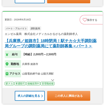
更新日：2026年6月18日
保存する
パート・アルバイト
調剤薬局
エンゼル薬局 株式会社メディカルかるがもの薬剤師求人
【兵庫県／姫路市】18時閉局！駅チカ☆大手調剤薬
局グループの調剤薬局にて薬剤師募集＜パート＞
給与
【時給】2,000円～2,500円
勤務地
兵庫県 姫路市
アクセス
山陽電鉄網干線 山陽天満駅
駅チカ
車通勤可
積極採用中
管理職候補
求人の詳細を見る
この求人に興味がある