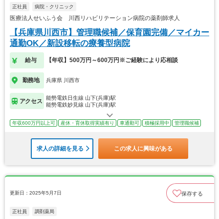
正社員
病院・クリニック
医療法人せいふう会 川西リハビリテーション病院の薬剤師求人
【兵庫県川西市】管理職候補／保育園完備／マイカー
通勤OK／新設移転の療養型病院
給与
【年収】500万円～600万円※ご経験により応相談
勤務地
兵庫県 川西市
能勢電鉄日生線 山下(兵庫)駅
アクセス
能勢電鉄妙見線 山下(兵庫)駅
年収600万円以上可
産休・育休取得実績有り
車通勤可
積極採用中
管理職候補
求人の詳細を見る
この求人に興味がある
更新日：2025年5月7日
保存する
正社員
調剤薬局