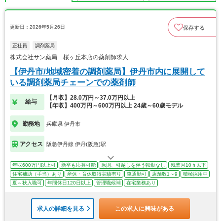
更新日：2026年5月26日
保存する
正社員
調剤薬局
株式会社サン薬局 桜ヶ丘本店の薬剤師求人
【伊丹市/地域密着の調剤薬局】伊丹市内に展開して
いる調剤薬局チェーンでの薬剤師
【月収】28.0万円～37.0万円以上
給与
【年収】400万円～600万円以上 24歳～60歳モデル
勤務地
兵庫県 伊丹市
アクセス
阪急伊丹線 伊丹(阪急)駅
年収600万円以上可
新卒も応募可能
原則、引越しを伴う転勤なし
残業月10ｈ以下
住宅補助（手当）あり
産休・育休取得実績有り
車通勤可
店舗数1～9
積極採用中
夏～秋入職可
年間休日120日以上
管理職候補
在宅業務あり
求人の詳細を見る
この求人に興味がある