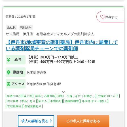
更新日：2025年5月7日
保存する
正社員
調剤薬局
サン薬局 伊丹店 有限会社メディカルノブの薬剤師求人
【伊丹市/地域密着の調剤薬局】伊丹市内に展開して
いる調剤薬局チェーンでの薬剤師
【月収】28.0万円～37.0万円以上
給与
【年収】400万円～600万円以上 24歳～60歳
勤務地
兵庫県 伊丹市
アクセス
阪急伊丹線 伊丹(阪急)駅
年収600万円以上可
新卒も応募可能
原則、引越しを伴う転勤なし
残業月10ｈ以下
住宅補助（手当）あり
駅チカ
車通勤可
積極採用中
年間休日120日以上
管理職候補
在宅業務あり
求人の詳細を見る
この求人に興味がある