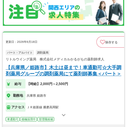
更新日：2026年6月18日
保存する
パート・アルバイト
調剤薬局
リトルウイング薬局 株式会社メディカルかるがもの薬剤師求人
【兵庫県／姫路市】木土は昼まで！車通勤可☆大手調
剤薬局グループの調剤薬局にて薬剤師募集＜パート＞
給与
【時給】2,000円～2,500円
勤務地
兵庫県 姫路市
アクセス
ＪＲ姫新線 播磨高岡駅
車通勤可
積極採用中
管理職候補