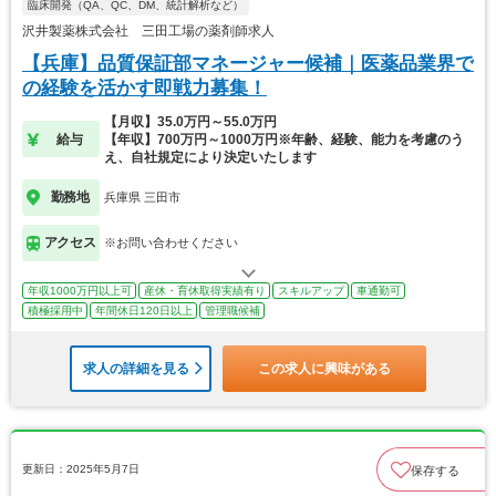
臨床開発（QA、QC、DM、統計解析など）
沢井製薬株式会社 三田工場の薬剤師求人
【兵庫】品質保証部マネージャー候補｜医薬品業界で
の経験を活かす即戦力募集！
【月収】35.0万円～55.0万円
給与
【年収】700万円～1000万円※年齢、経験、能力を考慮のう
え、自社規定により決定いたします
勤務地
兵庫県 三田市
アクセス
※お問い合わせください
年収1000万円以上可
産休・育休取得実績有り
スキルアップ
車通勤可
積極採用中
年間休日120日以上
管理職候補
求人の詳細を見る
この求人に興味がある
更新日：2025年5月7日
保存する