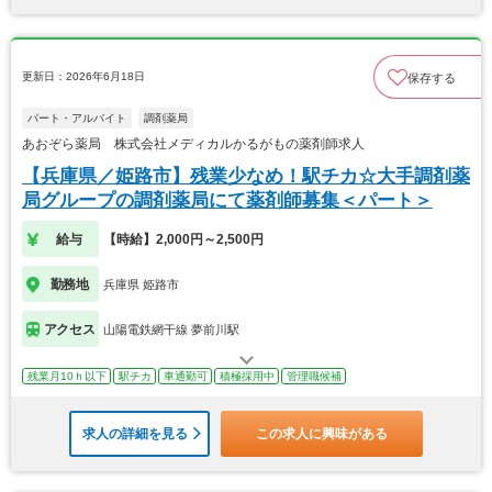
更新日：2026年6月18日
保存する
パート・アルバイト
調剤薬局
あおぞら薬局 株式会社メディカルかるがもの薬剤師求人
【兵庫県／姫路市】残業少なめ！駅チカ☆大手調剤薬
局グループの調剤薬局にて薬剤師募集＜パート＞
給与
【時給】2,000円～2,500円
勤務地
兵庫県 姫路市
アクセス
山陽電鉄網干線 夢前川駅
残業月10ｈ以下
駅チカ
車通勤可
積極採用中
管理職候補
求人の詳細を見る
この求人に興味がある