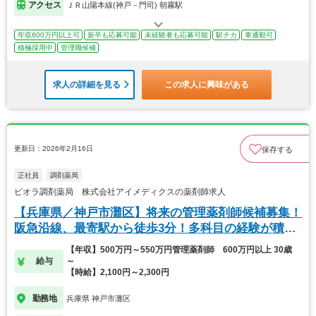
アクセス
ＪＲ山陽本線(神戸－門司) 朝霧駅
年収600万円以上可
新卒も応募可能
未経験者も応募可能
駅チカ
車通勤可
積極採用中
管理職候補
求人の詳細を見る
この求人に興味がある
更新日：2026年2月16日
保存する
正社員
調剤薬局
ビオラ調剤薬局 株式会社アイメディクスの薬剤師求人
【兵庫県／神戸市灘区】将来の管理薬剤師候補募集！
阪急沿線、最寄駅から徒歩3分！多科目の経験が積め
ます
【年収】500万円～550万円管理薬剤師 600万円以上 30歳
給与
～
【時給】2,100円～2,300円
勤務地
兵庫県 神戸市灘区