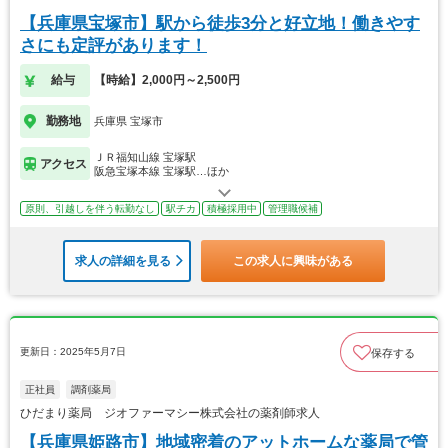
【兵庫県宝塚市】駅から徒歩3分と好立地！働きやす
さにも定評があります！
給与
【時給】2,000円～2,500円
勤務地
兵庫県 宝塚市
ＪＲ福知山線 宝塚駅
アクセス
阪急宝塚本線 宝塚駅…ほか
原則、引越しを伴う転勤なし
駅チカ
積極採用中
管理職候補
求人の詳細を見る
この求人に興味がある
更新日：2025年5月7日
保存する
正社員
調剤薬局
ひだまり薬局 ジオファーマシー株式会社の薬剤師求人
【兵庫県姫路市】地域密着のアットホームな薬局で管