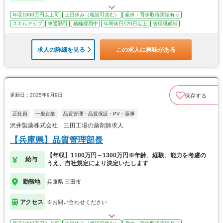
年収1000万円以上可
土日休み（相談可含む）
産休・育休取得実績有り
スキルアップ
車通勤可
積極採用中
年間休日120日以上
管理職候補
求人の詳細を見る
この求人に興味がある
更新日：2025年9月9日
保存する
正社員
一般企業
品質管理・品質保証・PV・薬事
沢井製薬株式会社 三田工場の薬剤師求人
【兵庫県】品質管理部長
【年収】1100万円～1300万円※年齢、経験、能力を考慮の
給与
うえ、自社規定により決定いたします
勤務地
兵庫県 三田市
アクセス
※お問い合わせください