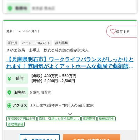
更新日：2025年5月7日
保存する
正社員
パート・アルバイト
調剤薬局
さやま薬局 山手店 株式会社丸徳の薬剤師求人
【兵庫県明石市】ワークライフバランスがしっかりと
れます！雰囲気がよくアットホームな薬局で薬剤師募
集♪
【年収】400万円～550万円
給与
【時給】2,000円～2,500円
勤務地
兵庫県 明石市
アクセス
ＪＲ山陽本線(神戸－門司) 大久保(兵庫)駅
年収550万円以上可
原則、引越しを伴う転勤なし
車通勤可
積極採用中
管理職候補