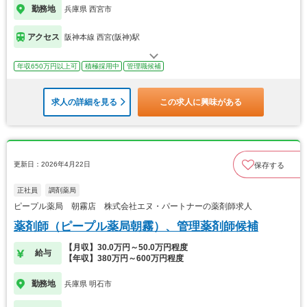
勤務地
兵庫県 西宮市
アクセス
阪神本線 西宮(阪神)駅
年収650万円以上可
積極採用中
管理職候補
求人の詳細を見る
この求人に興味がある
更新日：2026年4月22日
保存する
正社員
調剤薬局
ピープル薬局 朝霧店 株式会社エヌ・パートナーの薬剤師求人
薬剤師（ピープル薬局朝霧）、管理薬剤師候補
【月収】30.0万円～50.0万円程度
給与
【年収】380万円～600万円程度
勤務地
兵庫県 明石市