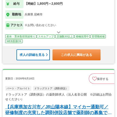
給与
【時給】1,800円～2,600円
勤務地
兵庫県 尼崎市
アクセス
※お問い合わせください
産休・育休取得実績有り
スキルアップ
店舗数30以上
積極採用中
管理職候補
WEB面接OK
求人の詳細を見る
この求人に興味がある
更新日：2026年6月18日
保存する
パート・アルバイト
ドラッグストア（調剤併設）
ドラッグストア（調剤併設）の薬剤師求人（法人名非公開 ※詳細はお問合
せください）
【兵庫県加古川市／JR山陽本線】マイカー通勤可／
研修制度の充実した調剤併設店舗で薬剤師の募集で