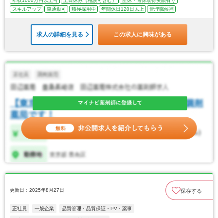
年収1000万円以上可
土日休み（相談可含む）
産休・育休取得実績有り
スキルアップ
車通勤可
積極採用中
年間休日120日以上
管理職候補
求人の詳細を見る
この求人に興味がある
更新日：2025年8月27日
保存する
正社員
一般企業
品質管理・品質保証・PV・薬事