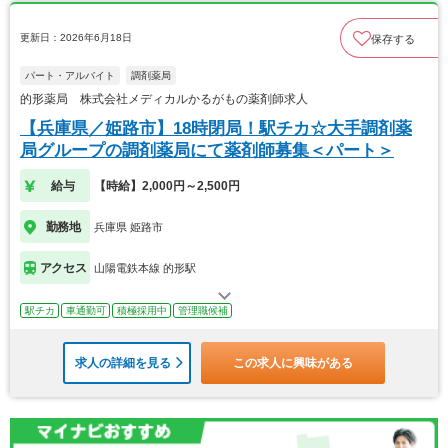
更新日：2026年6月18日
保存する
パート・アルバイト
調剤薬局
的形薬局 株式会社メディカルかるがもの薬剤師求人
【兵庫県／姫路市】18時閉局！駅チカ☆大手調剤薬
局グループの調剤薬局にて薬剤師募集＜パート＞
給与
【時給】2,000円～2,500円
勤務地
兵庫県 姫路市
アクセス
山陽電鉄本線 的形駅
駅チカ
車通勤可
積極採用中
管理職候補
求人の詳細を見る
この求人に興味がある