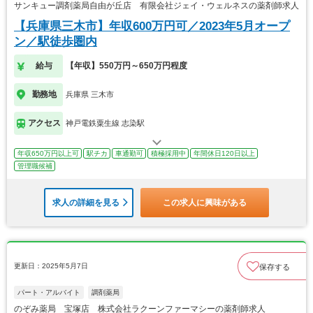
サンキュー調剤薬局自由が丘店 有限会社ジェイ・ウェルネスの薬剤師求人
【兵庫県三木市】年収600万円可／2023年5月オープ
ン／駅徒歩圏内
給与
【年収】550万円～650万円程度
勤務地
兵庫県 三木市
アクセス
神戸電鉄粟生線 志染駅
年収650万円以上可
駅チカ
車通勤可
積極採用中
年間休日120日以上
管理職候補
求人の詳細を見る
この求人に興味がある
更新日：2025年5月7日
保存する
パート・アルバイト
調剤薬局
のぞみ薬局 宝塚店 株式会社ラクーンファーマシーの薬剤師求人