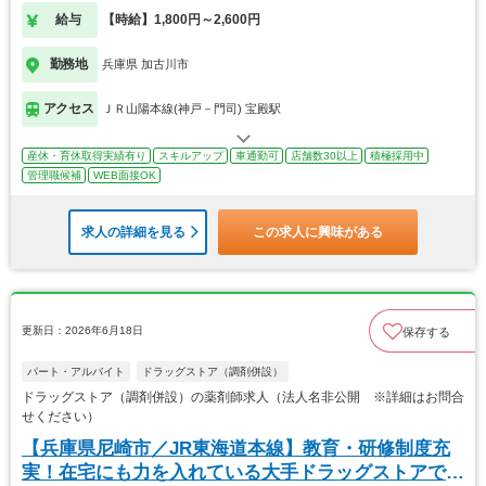
す！
給与
【時給】1,800円～2,600円
勤務地
兵庫県 加古川市
アクセス
ＪＲ山陽本線(神戸－門司) 宝殿駅
産休・育休取得実績有り
スキルアップ
車通勤可
店舗数30以上
積極採用中
管理職候補
WEB面接OK
求人の詳細を見る
この求人に興味がある
更新日：2026年6月18日
保存する
パート・アルバイト
ドラッグストア（調剤併設）
ドラッグストア（調剤併設）の薬剤師求人（法人名非公開 ※詳細はお問合
せください）
【兵庫県尼崎市／JR東海道本線】教育・研修制度充
実！在宅にも力を入れている大手ドラッグストアで