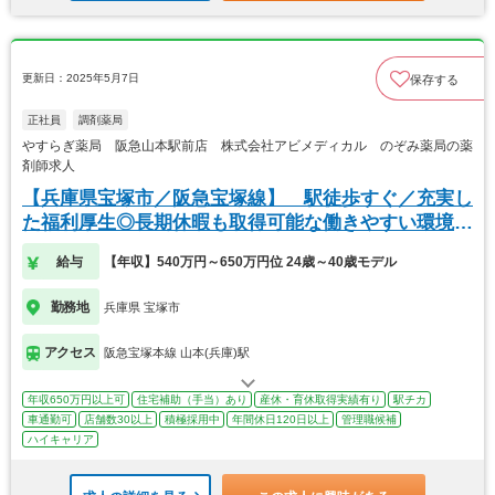
更新日：2025年5月7日
保存する
正社員
調剤薬局
やすらぎ薬局 阪急山本駅前店 株式会社アビメディカル のぞみ薬局の薬
剤師求人
【兵庫県宝塚市／阪急宝塚線】 駅徒歩すぐ／充実し
た福利厚生◎長期休暇も取得可能な働きやすい環境で
す！
給与
【年収】540万円～650万円位 24歳～40歳モデル
勤務地
兵庫県 宝塚市
アクセス
阪急宝塚本線 山本(兵庫)駅
年収650万円以上可
住宅補助（手当）あり
産休・育休取得実績有り
駅チカ
車通勤可
店舗数30以上
積極採用中
年間休日120日以上
管理職候補
ハイキャリア