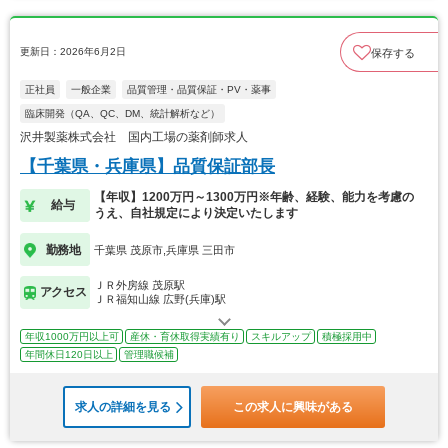
更新日：2026年6月2日
保存する
正社員
一般企業
品質管理・品質保証・PV・薬事
臨床開発（QA、QC、DM、統計解析など）
沢井製薬株式会社 国内工場の薬剤師求人
【千葉県・兵庫県】品質保証部長
【年収】1200万円～1300万円※年齢、経験、能力を考慮の
給与
うえ、自社規定により決定いたします
勤務地
千葉県 茂原市,兵庫県 三田市
ＪＲ外房線 茂原駅
アクセス
ＪＲ福知山線 広野(兵庫)駅
年収1000万円以上可
産休・育休取得実績有り
スキルアップ
積極採用中
年間休日120日以上
管理職候補
求人の詳細を見る
この求人に興味がある