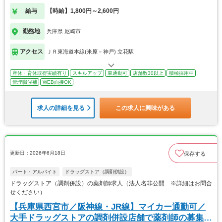
す！
給与
【時給】1,800円～2,600円
勤務地
兵庫県 尼崎市
アクセス
ＪＲ東海道本線(米原－神戸) 立花駅
産休・育休取得実績有り
スキルアップ
車通勤可
店舗数30以上
積極採用中
管理職候補
WEB面接OK
求人の詳細を見る
この求人に興味がある
更新日：2026年6月18日
保存する
パート・アルバイト
ドラッグストア（調剤併設）
ドラッグストア（調剤併設）の薬剤師求人（法人名非公開 ※詳細はお問合
せください）
【兵庫県西宮市／阪神線・JR線】マイカー通勤可／
大手ドラッグストアの調剤併設店舗で薬剤師の募集で