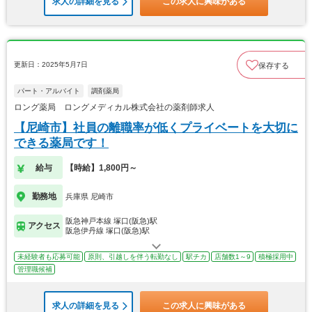
求人の詳細を見る
この求人に興味がある
更新日：2025年5月7日
保存する
パート・アルバイト
調剤薬局
ロング薬局 ロングメディカル株式会社の薬剤師求人
【尼崎市】社員の離職率が低くプライベートを大切に
できる薬局です！
給与
【時給】1,800円～
勤務地
兵庫県 尼崎市
阪急神戸本線 塚口(阪急)駅
アクセス
阪急伊丹線 塚口(阪急)駅
未経験者も応募可能
原則、引越しを伴う転勤なし
駅チカ
店舗数1～9
積極採用中
管理職候補
求人の詳細を見る
この求人に興味がある