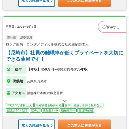
求人の詳細を見る
この求人に興味がある
更新日：2025年5月7日
保存する
正社員
調剤薬局
ロング薬局 ロングメディカル株式会社の薬剤師求人
【尼崎市】社員の離職率が低くプライベートを大切に
できる薬局です！
給与
【年収】450万円～600万円モデル年収
勤務地
兵庫県 尼崎市
アクセス
阪急神戸本線 武庫之荘駅
年収600万円以上可
未経験者も応募可能
原則、引越しを伴う転勤なし
残業月10ｈ以下
駅チカ
店舗数1～9
積極採用中
管理職候補
求人の詳細を見る
この求人に興味がある