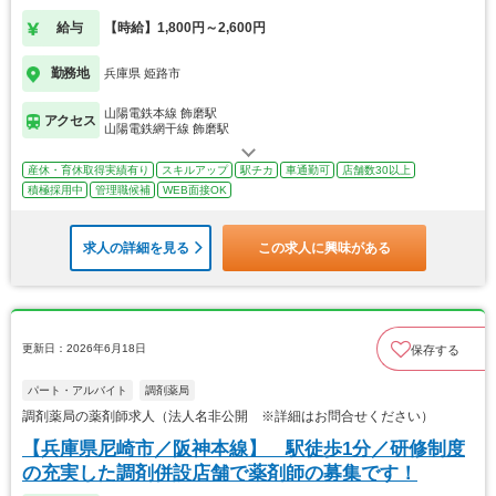
給与
【時給】1,800円～2,600円
勤務地
兵庫県 姫路市
山陽電鉄本線 飾磨駅
アクセス
山陽電鉄網干線 飾磨駅
産休・育休取得実績有り
スキルアップ
駅チカ
車通勤可
店舗数30以上
積極採用中
管理職候補
WEB面接OK
求人の詳細を見る
この求人に興味がある
更新日：2026年6月18日
保存する
パート・アルバイト
調剤薬局
調剤薬局の薬剤師求人（法人名非公開 ※詳細はお問合せください）
【兵庫県尼崎市／阪神本線】 駅徒歩1分／研修制度
の充実した調剤併設店舗で薬剤師の募集です！