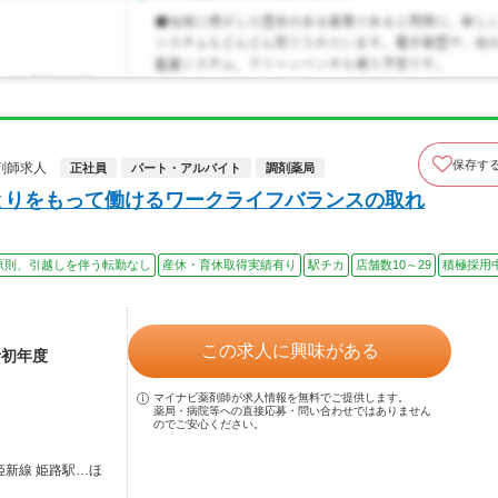
保存す
剤師求人
正社員
パート・アルバイト
調剤薬局
ゆとりをもって働けるワークライフバランスの取れ
原則、引越しを伴う転勤なし
産休・育休取得実績有り
駅チカ
店舗数10～29
積極採用
この求人に興味がある
者初年度
マイナビ薬剤師が求人情報を無料でご提供します。
薬局・病院等への直接応募・問い合わせではありません
のでご安心ください。
姫新線 姫路駅…ほ