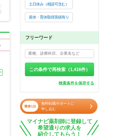
土日休み（相談可含む）
産休・育休取得実績有り
フリーワード
る
この条件で再検索（
1,416
件）
中
検索条件を保存する
無料転職サポートに
簡単1分
申し込む
マイナビ薬剤師に登録して
希望通りの求人を
紹介してもらう！