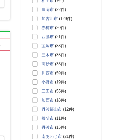
相生市
(7件)
豊岡市
(22件)
加古川市
(129件)
赤穂市
(20件)
西脇市
(21件)
る
宝塚市
(88件)
三木市
(35件)
高砂市
(35件)
川西市
(59件)
小野市
(19件)
三田市
(55件)
加西市
(18件)
丹波篠山市
(12件)
養父市
(11件)
丹波市
(15件)
南あわじ市
(21件)