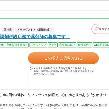
保存す
正社員
ドラッグストア（調剤併設）
調剤併設店舗で薬剤師の募集です！
産休・育休取得実績有り
スキルアップ
駅チカ
店舗数30以上
積極採用中
WEB面接OK
この求人に興味がある
マイナビ薬剤師が求人情報を無料でご提供します。
薬局・病院等への直接応募・問い合わせではありません
のでご安心ください。
。年2回の4連休、リフレッシュ休暇で、心にゆとりのある『かかりつ
ア・調剤薬局を展開している法人です。研修制度が充実しており、業務に不安がある方