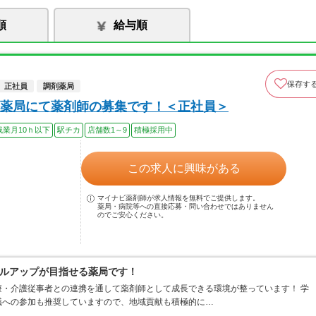
順
給与順
保存す
正社員
調剤薬局
薬局にて薬剤師の募集です！＜正社員＞
残業月10ｈ以下
駅チカ
店舗数1～9
積極採用中
この求人に興味がある
マイナビ薬剤師が求人情報を無料でご提供します。
薬局・病院等への直接応募・問い合わせではありません
のでご安心ください。
ルアップが目指せる薬局です！
・介護従事者との連携を通して薬剤師として成長できる環境が整っています！ 学
議への参加も推奨していますので、地域貢献も積極的に…