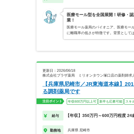
医療モール型を全国展開！研修・認
業！
医療モール薬局のパイオニア、医療モール
に離職率の低さが特徴です。背景として
更新日：2026/06/18
株式会社プラザ薬局 ミリオンタウン塚口店の薬剤師求
【兵庫県尼崎市／JR東海道本線】20
る調剤薬局です
注目ポイント
年収600万円以上可
新卒も応募可能
スキ
【年収】350万円～600万円程度 2
給与
兵庫県 尼崎市
勤務地