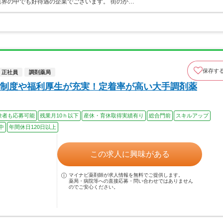
界の中でも好待遇の企業でございます。 街のか…
保存す
正社員
調剤薬局
制度や福利厚生が充実！定着率が高い大手調剤薬
験者も応募可能
残業月10ｈ以下
産休・育休取得実績有り
総合門前
スキルアップ
中
年間休日120日以上
この求人に興味がある
マイナビ薬剤師が求人情報を無料でご提供します。
薬局・病院等への直接応募・問い合わせではありません
のでご安心ください。