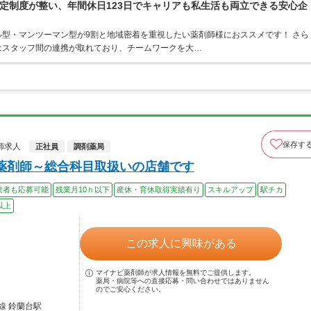
定制度が整い、年間休日123日でキャリアも私生活も両立できる安心企
型・マンツーマン型が9割と地域密着を重視したい薬剤師様におススメです！ さら
はスタッフ間の連携が取れており、チームワークを大…
保存す
師求人
正社員
調剤薬局
薬剤師～総合科目取扱いの店舗です
験者も応募可能
残業月10ｈ以下
産休・育休取得実績有り
スキルアップ
駅チカ
以上
この求人に興味がある
マイナビ薬剤師が求人情報を無料でご提供します。
薬局・病院等への直接応募・問い合わせではありません
のでご安心ください。
線 鈴蘭台駅