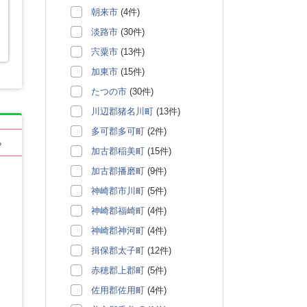
朝来市
(4件)
淡路市
(30件)
宍粟市
(13件)
加東市
(15件)
たつの市
(30件)
川辺郡猪名川町
(13件)
多可郡多可町
(2件)
る
加古郡稲美町
(15件)
加古郡播磨町
(9件)
神崎郡市川町
(5件)
神崎郡福崎町
(4件)
神崎郡神河町
(4件)
揖保郡太子町
(12件)
赤穂郡上郡町
(5件)
佐用郡佐用町
(4件)