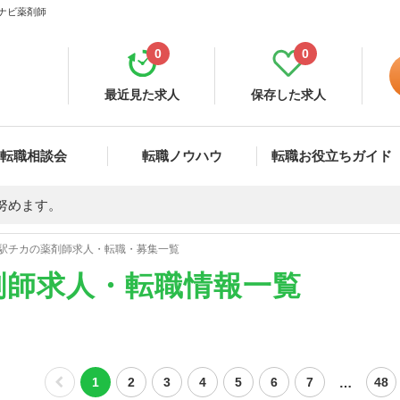
イナビ薬剤師
0
0
最近見た求人
保存した求人
転職相談会
転職ノウハウ
転職お役立ちガイド
努めます。
駅チカの薬剤師求人・転職・募集一覧
剤師求人・転職情報一覧
…
1
2
3
4
5
6
7
48