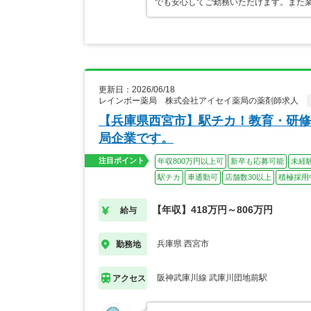
でも安心してご勤務いただけます。また業
更新日：2026/06/18
レインボー薬局 株式会社アイセイ薬局の薬剤師求人
【兵庫県西宮市】駅チカ！教育・研修
局企業です。
注目ポイント
年収800万円以上可
新卒も応募可能
未経
駅チカ
車通勤可
店舗数30以上
積極採用
【年収】418万円～806万円
給与
兵庫県 西宮市
勤務地
阪神武庫川線 武庫川団地前駅
アクセス