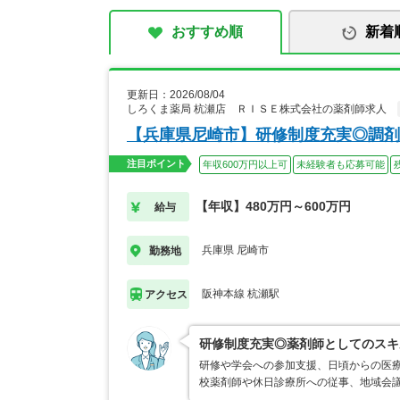
おすすめ順
新着
更新日：2026/08/04
しろくま薬局 杭瀬店 ＲＩＳＥ株式会社の薬剤師求人
【兵庫県尼崎市】研修制度充実◎調剤
注目ポイント
年収600万円以上可
未経験者も応募可能
【年収】480万円～600万円
給与
兵庫県 尼崎市
勤務地
阪神本線 杭瀬駅
アクセス
研修制度充実◎薬剤師としてのスキ
研修や学会への参加支援、日頃からの医療
校薬剤師や休日診療所への従事、地域会