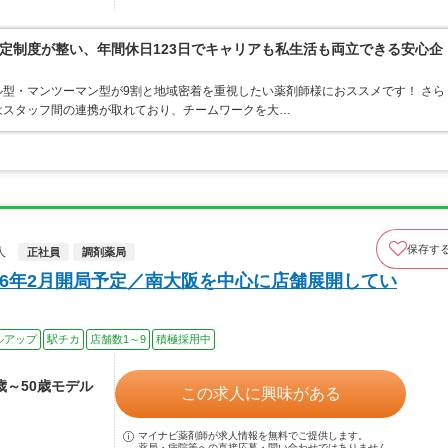
定制度が整い、年間休日123日でキャリアも私生活も両立できる安心企
型・マンツーマン型が9割と地域密着を重視したい薬剤師様におススメです！ さら
はスタッフ間の連携が取れており、チームワークを大…
保存す
人
正社員
調剤薬局
16年2月開局予定／南大阪を中心に店舗展開してい
ルアップ
駅チカ
店舗数1～9
積極採用中
4歳～50歳モデル
この求人に興味がある
マイナビ薬剤師が求人情報を無料でご提供します。
薬局・病院等への直接応募・問い合わせではありません