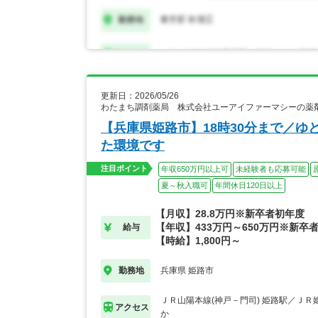
更新日：2026/05/26
わたまち調剤薬局 株式会社ユーアイファーマシーの薬
【兵庫県姫路市】18時30分まで／
た環境です
注目ポイント
年収650万円以上可
未経験者も応募可能
夏～秋入職可
年間休日120日以上
【月収】28.8万円※新卒者初年度
【年収】433万円～650万円※新卒
給与
【時給】1,800円～
兵庫県 姫路市
勤務地
ＪＲ山陽本線(神戸－門司) 姫路駅／ＪＲ
アクセス
か