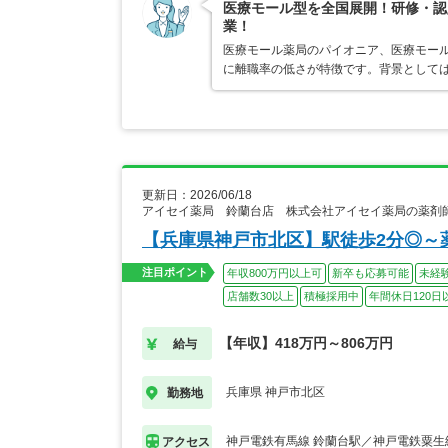
医療モール型を全国展開！研修・認
業！
医療モール薬局のパイオニア、医療モール
に離職率の低さが特徴です。背景として
更新日：2026/06/18
アイセイ薬局 鈴蘭台店 株式会社アイセイ薬局の薬剤
【兵庫県神戸市北区】駅徒歩2分◎～
注目ポイント
年収800万円以上可
新卒も応募可能
未経
店舗数30以上
積極採用中
年間休日120日
【年収】418万円～806万円
給与
兵庫県 神戸市北区
勤務地
神戸電鉄有馬線 鈴蘭台駅／神戸電鉄粟生
アクセス