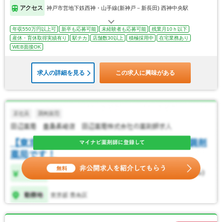
アクセス
神戸市営地下鉄西神・山手線(新神戸－新長田) 西神中央駅
年収550万円以上可
新卒も応募可能
未経験者も応募可能
残業月10ｈ以下
産休・育休取得実績有り
駅チカ
店舗数30以上
積極採用中
在宅業務あり
WEB面接OK
求人の詳細を見る
この求人に興味がある