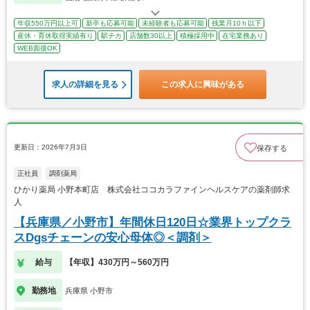
年収550万円以上可
新卒も応募可能
未経験者も応募可能
残業月10ｈ以下
産休・育休取得実績有り
駅チカ
店舗数30以上
積極採用中
在宅業務あり
WEB面接OK
求人の詳細を見る
この求人に興味がある
更新日：2026年7月3日
保存する
正社員
調剤薬局
ひかり薬局 小野本町店 株式会社ココカラファインヘルスケアの薬剤師求
人
【兵庫県／小野市】年間休日120日☆業界トップクラ
スDgsチェーンの安心母体◎＜調剤＞
給与
【年収】430万円～560万円
勤務地
兵庫県 小野市