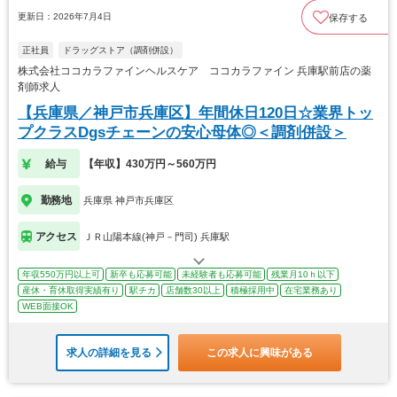
更新日：2026年7月4日
保存する
正社員
ドラッグストア（調剤併設）
株式会社ココカラファインヘルスケア ココカラファイン 兵庫駅前店の薬
剤師求人
【兵庫県／神戸市兵庫区】年間休日120日☆業界トッ
プクラスDgsチェーンの安心母体◎＜調剤併設＞
給与
【年収】430万円～560万円
勤務地
兵庫県 神戸市兵庫区
アクセス
ＪＲ山陽本線(神戸－門司) 兵庫駅
年収550万円以上可
新卒も応募可能
未経験者も応募可能
残業月10ｈ以下
産休・育休取得実績有り
駅チカ
店舗数30以上
積極採用中
在宅業務あり
WEB面接OK
求人の詳細を見る
この求人に興味がある