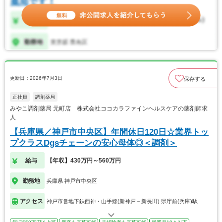
更新日：2026年7月3日
保存する
正社員
調剤薬局
みやこ調剤薬局 元町店 株式会社ココカラファインヘルスケアの薬剤師求
人
【兵庫県／神戸市中央区】年間休日120日☆業界トッ
プクラスDgsチェーンの安心母体◎＜調剤＞
給与
【年収】430万円～560万円
勤務地
兵庫県 神戸市中央区
アクセス
神戸市営地下鉄西神・山手線(新神戸－新長田) 県庁前(兵庫)駅