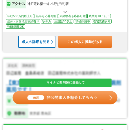
アクセス
神戸電鉄粟生線 小野(兵庫)駅
年収550万円以上可
新卒も応募可能
未経験者も応募可能
残業月10ｈ以下
産休・育休取得実績有り
駅チカ
店舗数30以上
積極採用中
在宅業務あり
WEB面接OK
求人の詳細を見る
この求人に興味がある