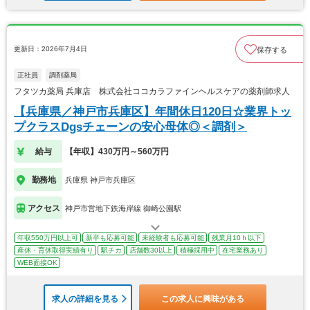
更新日：2026年7月4日
保存する
正社員
調剤薬局
フタツカ薬局 兵庫店 株式会社ココカラファインヘルスケアの薬剤師求人
【兵庫県／神戸市兵庫区】年間休日120日☆業界トッ
プクラスDgsチェーンの安心母体◎＜調剤＞
給与
【年収】430万円～560万円
勤務地
兵庫県 神戸市兵庫区
アクセス
神戸市営地下鉄海岸線 御崎公園駅
年収550万円以上可
新卒も応募可能
未経験者も応募可能
残業月10ｈ以下
産休・育休取得実績有り
駅チカ
店舗数30以上
積極採用中
在宅業務あり
WEB面接OK
求人の詳細を見る
この求人に興味がある