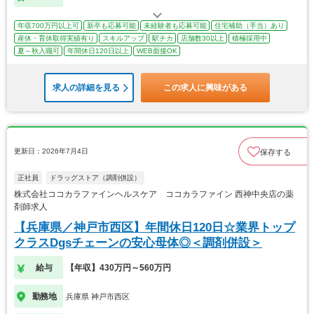
年収700万円以上可
新卒も応募可能
未経験者も応募可能
住宅補助（手当）あり
産休・育休取得実績有り
スキルアップ
駅チカ
店舗数30以上
積極採用中
夏～秋入職可
年間休日120日以上
WEB面接OK
求人の詳細を見る
この求人に興味がある
更新日：2026年7月4日
保存する
正社員
ドラッグストア（調剤併設）
株式会社ココカラファインヘルスケア ココカラファイン 西神中央店の薬
剤師求人
【兵庫県／神戸市西区】年間休日120日☆業界トップ
クラスDgsチェーンの安心母体◎＜調剤併設＞
給与
【年収】430万円～560万円
勤務地
兵庫県 神戸市西区