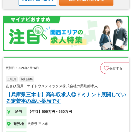
更新日：2026年5月26日
保存する
正社員
調剤薬局
あさひ薬局 ナイトウメディックス株式会社の薬剤師求人
【兵庫県三木市】高年収求人◎ドミナント展開してい
る定着率の高い薬局です
給与
【年収】500万円～650万円
勤務地
兵庫県 三木市