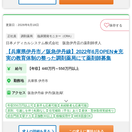
更新日：2026年6月18日
保存する
正社員
調剤薬局
臨床開発モニター（CRA）
日本メディカルシステム株式会社 阪急伊丹店の薬剤師求人
【兵庫県伊丹市／阪急伊丹線】2022年6月OPEN★充
実の教育体制の整った調剤薬局にて薬剤師募集
給与
【年収】440万円～550万円以上
勤務地
兵庫県 伊丹市
アクセス
阪急伊丹線 伊丹(阪急)駅
年収550万円以上可
新卒も応募可能
未経験者も応募可能
原則、引越しを伴う転勤なし
住宅補助（手当）あり
産休・育休取得実績有り
総合門前
駅チカ
店舗数30以上
積極採用中
WEB面接OK
求人の詳細を見る
この求人に興味がある