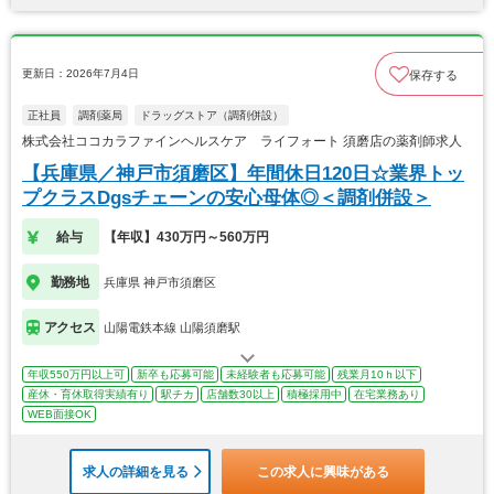
更新日：2026年7月4日
保存する
正社員
調剤薬局
ドラッグストア（調剤併設）
株式会社ココカラファインヘルスケア ライフォート 須磨店の薬剤師求人
【兵庫県／神戸市須磨区】年間休日120日☆業界トッ
プクラスDgsチェーンの安心母体◎＜調剤併設＞
給与
【年収】430万円～560万円
勤務地
兵庫県 神戸市須磨区
アクセス
山陽電鉄本線 山陽須磨駅
年収550万円以上可
新卒も応募可能
未経験者も応募可能
残業月10ｈ以下
産休・育休取得実績有り
駅チカ
店舗数30以上
積極採用中
在宅業務あり
WEB面接OK
求人の詳細を見る
この求人に興味がある