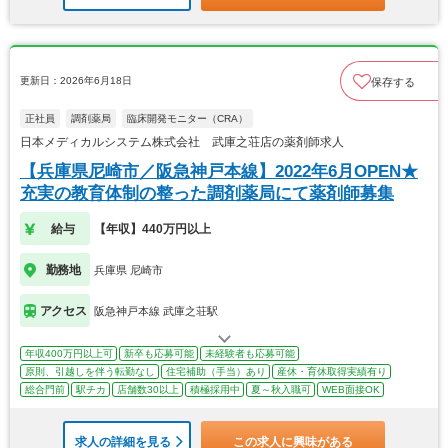
更新日：2026年6月18日
保存する
正社員
調剤薬局
臨床開発モニター（CRA）
日本メディカルシステム株式会社 武庫之荘店の薬剤師求人
【兵庫県尼崎市／阪急神戸本線】2022年6月OPEN★
充実の教育体制の整った調剤薬局にて薬剤師募集
給与
【年収】440万円以上
勤務地
兵庫県 尼崎市
アクセス
阪急神戸本線 武庫之荘駅
年収400万円以上可
新卒も応募可能
未経験者も応募可能
原則、引越しを伴う転勤なし
住宅補助（手当）あり
産休・育休取得実績有り
総合門前
駅チカ
店舗数30以上
積極採用中
夏～秋入職可
WEB面接OK
求人の詳細を見る
この求人に興味がある