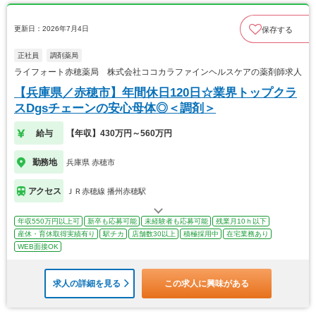
更新日：2026年7月4日
保存する
正社員
調剤薬局
ライフォート赤穂薬局 株式会社ココカラファインヘルスケアの薬剤師求人
【兵庫県／赤穂市】年間休日120日☆業界トップクラ
スDgsチェーンの安心母体◎＜調剤＞
給与
【年収】430万円～560万円
勤務地
兵庫県 赤穂市
アクセス
ＪＲ赤穂線 播州赤穂駅
年収550万円以上可
新卒も応募可能
未経験者も応募可能
残業月10ｈ以下
産休・育休取得実績有り
駅チカ
店舗数30以上
積極採用中
在宅業務あり
WEB面接OK
求人の詳細を見る
この求人に興味がある