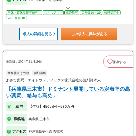
産休・育休取得実績有り
スキルアップ
車通勤可
店舗数10～29
積極採用中
WEB面接OK
求人の詳細を見る
この求人に興味がある
更新日：2024年11月19日
保存する
業務委託その他
調剤薬局
あさひ薬局 ナイトウメディックス株式会社の薬剤師求人
【兵庫県三木市】ドミナント展開している定着率の高
い薬局、給与も高め♪
給与
【年収】450万円～580万円
勤務地
兵庫県 三木市
アクセス
神戸電鉄粟生線 志染駅