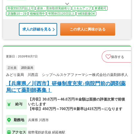
年収550万円以上可
産休・育休取得実績有り
スキルアップ
車通勤可
店舗数10～29
積極採用中
年間休日120日以上
WEB面接OK
求人の詳細を見る
この求人に興味がある
更新日：2026年8月7日
保存する
正社員
調剤薬局
みどり薬局 川西店 シップヘルスケアファーマシー株式会社の薬剤師求人
【兵庫県／川西市】研修制度充実♪病院門前の調剤薬
局にて薬剤師募集！
【月収】30.0万円～46.0万円※金額は面接の評価次第で前後
給与
いたします
【年収】450万円～700万円※新卒は415万円～になります
勤務地
兵庫県 川西市
アクセス
能勢電鉄妙見線 絹延橋駅