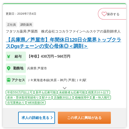
更新日：2026年7月4日
保存する
正社員
調剤薬局
フタツカ薬局 芦屋西 株式会社ココカラファインヘルスケアの薬剤師求人
【兵庫県／芦屋市】年間休日120日☆業界トップクラ
スDgsチェーンの安心母体◎＜調剤＞
給与
【年収】430万円～560万円
勤務地
兵庫県 芦屋市
アクセス
ＪＲ東海道本線(米原－神戸) 芦屋(ＪＲ)駅
年収550万円以上可
新卒も応募可能
未経験者も応募可能
残業月10ｈ以下
産休・育休取得実績有り
駅チカ
店舗数30以上
積極採用中
夏～秋入職可
在宅業務あり
WEB面接OK
求人の詳細を見る
この求人に興味がある