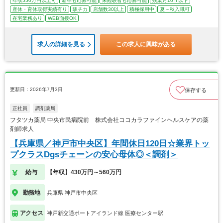
年収550万円以上可
新卒も応募可能
未経験者も応募可能
残業月10ｈ以下
産休・育休取得実績有り
駅チカ
店舗数30以上
積極採用中
夏～秋入職可
在宅業務あり
WEB面接OK
求人の詳細を見る
この求人に興味がある
更新日：2026年7月3日
保存する
正社員
調剤薬局
フタツカ薬局 中央市民病院前 株式会社ココカラファインヘルスケアの薬
剤師求人
【兵庫県／神戸市中央区】年間休日120日☆業界トッ
プクラスDgsチェーンの安心母体◎＜調剤＞
給与
【年収】430万円～560万円
勤務地
兵庫県 神戸市中央区
アクセス
神戸新交通ポートアイランド線 医療センター駅