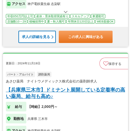
アクセス
神戸電鉄粟生線 志染駅
年収650万円以上可
産休・育休取得実績有り
スキルアップ
車通勤可
店舗数10～29
積極採用中
夏～秋入職可
年間休日120日以上
WEB面接OK
求人の詳細を見る
この求人に興味がある
更新日：2024年11月19日
保存する
パート・アルバイト
調剤薬局
あさひ薬局 ナイトウメディックス株式会社の薬剤師求人
【兵庫県三木市】ドミナント展開している定着率の高
い薬局、給与も高め♪
給与
【時給】2,000円～
勤務地
兵庫県 三木市
アクセス
神戸電鉄粟生線 志染駅