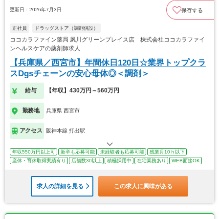
更新日：2026年7月3日
保存する
正社員
ドラッグストア（調剤併設）
ココカラファイン薬局 夙川グリーンプレイス店 株式会社ココカラファイ
ンヘルスケアの薬剤師求人
【兵庫県／西宮市】年間休日120日☆業界トップクラ
スDgsチェーンの安心母体◎＜調剤＞
給与
【年収】430万円～560万円
勤務地
兵庫県 西宮市
アクセス
阪神本線 打出駅
年収550万円以上可
新卒も応募可能
未経験者も応募可能
残業月10ｈ以下
産休・育休取得実績有り
店舗数30以上
積極採用中
在宅業務あり
WEB面接OK
求人の詳細を見る
この求人に興味がある