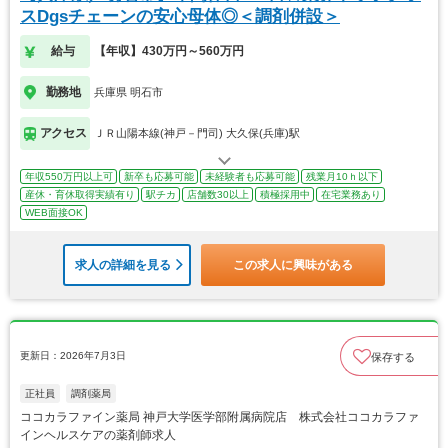
スDgsチェーンの安心母体◎＜調剤併設＞
給与
【年収】430万円～560万円
勤務地
兵庫県 明石市
アクセス
ＪＲ山陽本線(神戸－門司) 大久保(兵庫)駅
年収550万円以上可
新卒も応募可能
未経験者も応募可能
残業月10ｈ以下
産休・育休取得実績有り
駅チカ
店舗数30以上
積極採用中
在宅業務あり
WEB面接OK
求人の詳細を見る
この求人に興味がある
更新日：2026年7月3日
保存する
正社員
調剤薬局
ココカラファイン薬局 神戸大学医学部附属病院店 株式会社ココカラファ
インヘルスケアの薬剤師求人