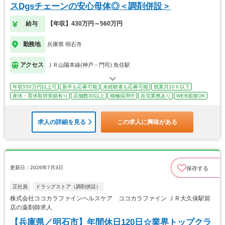
スDgsチェーンの安心母体◎＜調剤併設＞
給与
【年収】430万円～560万円
勤務地
兵庫県 明石市
アクセス
ＪＲ山陽本線(神戸－門司) 魚住駅
年収550万円以上可
新卒も応募可能
未経験者も応募可能
残業月10ｈ以下
産休・育休取得実績有り
店舗数30以上
積極採用中
在宅業務あり
WEB面接OK
求人の詳細を見る
この求人に興味がある
更新日：2026年7月3日
保存する
正社員
ドラッグストア（調剤併設）
株式会社ココカラファインヘルスケア ココカラファイン ＪＲ大久保駅前
店の薬剤師求人
【兵庫県／明石市】年間休日120日☆業界トップクラ