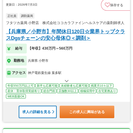
更新日：2026年7月3日
保存する
正社員
調剤薬局
フタツカ薬局 小野店 株式会社ココカラファインヘルスケアの薬剤師求人
【兵庫県／小野市】年間休日120日☆業界トップクラ
スDgsチェーンの安心母体◎＜調剤＞
給与
【年収】430万円～560万円
勤務地
兵庫県 小野市
アクセス
神戸電鉄粟生線 葉多駅
年収550万円以上可
新卒も応募可能
未経験者も応募可能
残業月10ｈ以下
産休・育休取得実績有り
総合門前
店舗数30以上
積極採用中
在宅業務あり
WEB面接OK
求人の詳細を見る
この求人に興味がある