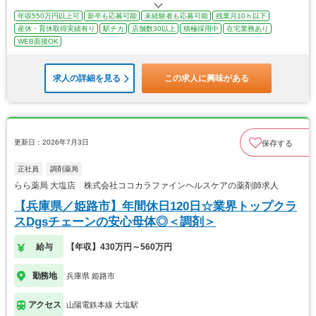
年収550万円以上可
新卒も応募可能
未経験者も応募可能
残業月10ｈ以下
産休・育休取得実績有り
駅チカ
店舗数30以上
積極採用中
在宅業務あり
WEB面接OK
求人の詳細を見る
この求人に興味がある
更新日：2026年7月3日
保存する
正社員
調剤薬局
らら薬局 大塩店 株式会社ココカラファインヘルスケアの薬剤師求人
【兵庫県／姫路市】年間休日120日☆業界トップクラ
スDgsチェーンの安心母体◎＜調剤＞
給与
【年収】430万円～560万円
勤務地
兵庫県 姫路市
アクセス
山陽電鉄本線 大塩駅