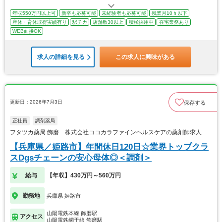
年収550万円以上可
新卒も応募可能
未経験者も応募可能
残業月10ｈ以下
産休・育休取得実績有り
駅チカ
店舗数30以上
積極採用中
在宅業務あり
WEB面接OK
求人の詳細を見る
この求人に興味がある
更新日：2026年7月3日
保存する
正社員
調剤薬局
フタツカ薬局 飾磨 株式会社ココカラファインヘルスケアの薬剤師求人
【兵庫県／姫路市】年間休日120日☆業界トップクラ
スDgsチェーンの安心母体◎＜調剤＞
給与
【年収】430万円～560万円
勤務地
兵庫県 姫路市
山陽電鉄本線 飾磨駅
アクセス
山陽電鉄網干線 飾磨駅