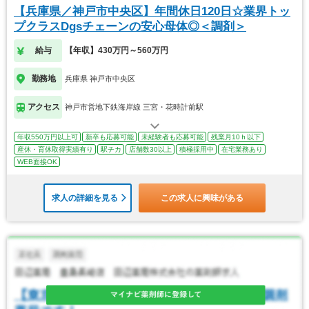
【兵庫県／神戸市中央区】年間休日120日☆業界トッ
プクラスDgsチェーンの安心母体◎＜調剤＞
給与
【年収】430万円～560万円
勤務地
兵庫県 神戸市中央区
アクセス
神戸市営地下鉄海岸線 三宮・花時計前駅
年収550万円以上可
新卒も応募可能
未経験者も応募可能
残業月10ｈ以下
産休・育休取得実績有り
駅チカ
店舗数30以上
積極採用中
在宅業務あり
WEB面接OK
求人の詳細を見る
この求人に興味がある