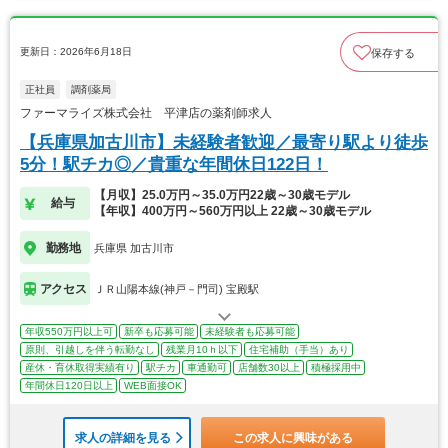
更新日：2026年6月18日
保存する
正社員
調剤薬局
ファーマライズ株式会社 平津店の薬剤師求人
【兵庫県加古川市】未経験者歓迎／最寄り駅より徒歩
5分！駅チカ◎／貴重な年間休日122日！
【月収】25.0万円～35.0万円22歳～30歳モデル
給与
【年収】400万円～560万円以上 22歳～30歳モデル
勤務地
兵庫県 加古川市
アクセス
ＪＲ山陽本線(神戸－門司) 宝殿駅
年収550万円以上可
新卒も応募可能
未経験者も応募可能
原則、引越しを伴う転勤なし
残業月10ｈ以下
住宅補助（手当）あり
産休・育休取得実績有り
駅チカ
車通勤可
店舗数30以上
積極採用中
年間休日120日以上
WEB面接OK
求人の詳細を見る
この求人に興味がある