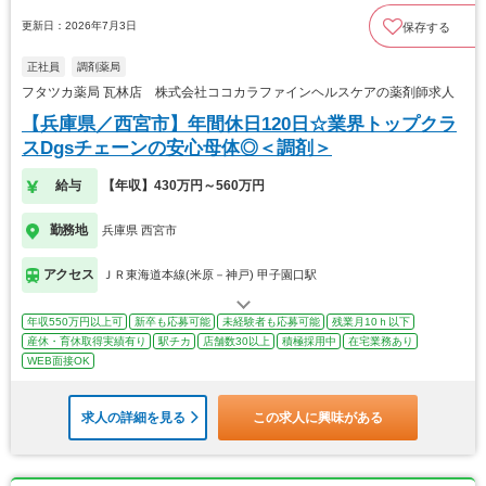
更新日：2026年7月3日
保存する
正社員
調剤薬局
フタツカ薬局 瓦林店 株式会社ココカラファインヘルスケアの薬剤師求人
【兵庫県／西宮市】年間休日120日☆業界トップクラ
スDgsチェーンの安心母体◎＜調剤＞
給与
【年収】430万円～560万円
勤務地
兵庫県 西宮市
アクセス
ＪＲ東海道本線(米原－神戸) 甲子園口駅
年収550万円以上可
新卒も応募可能
未経験者も応募可能
残業月10ｈ以下
産休・育休取得実績有り
駅チカ
店舗数30以上
積極採用中
在宅業務あり
WEB面接OK
求人の詳細を見る
この求人に興味がある