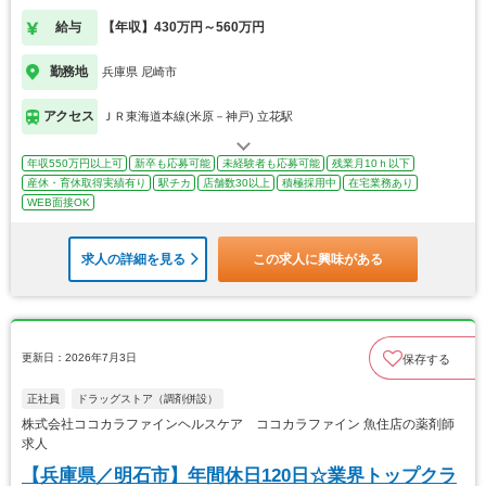
給与
【年収】430万円～560万円
勤務地
兵庫県 尼崎市
アクセス
ＪＲ東海道本線(米原－神戸) 立花駅
年収550万円以上可
新卒も応募可能
未経験者も応募可能
残業月10ｈ以下
産休・育休取得実績有り
駅チカ
店舗数30以上
積極採用中
在宅業務あり
WEB面接OK
求人の詳細を見る
この求人に興味がある
更新日：2026年7月3日
保存する
正社員
ドラッグストア（調剤併設）
株式会社ココカラファインヘルスケア ココカラファイン 魚住店の薬剤師
求人
【兵庫県／明石市】年間休日120日☆業界トップクラ