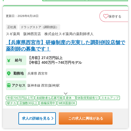
更新日：2026年6月18日
保存する
正社員
ドラッグストア（調剤併設）
スギ薬局 阪神西宮店 株式会社スギ薬局の薬剤師求人
【兵庫県西宮市】研修制度の充実した調剤併設店舗で
薬剤師の募集です！
【月収】27.0万円以上
給与
【年収】400万円～740万円モデル
勤務地
兵庫県 西宮市
アクセス
阪神本線 西宮(阪神)駅
年収700万円以上可
未経験者も応募可能
産休・育休取得実績有り
スキルアップ
駅チカ
店舗数30以上
積極採用中
WEB面接OK
求人の詳細を見る
この求人に興味がある