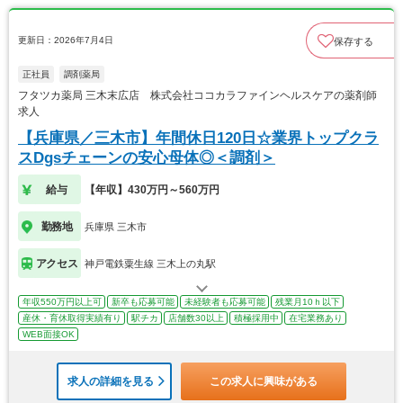
更新日：2026年7月4日
保存する
正社員
調剤薬局
フタツカ薬局 三木末広店 株式会社ココカラファインヘルスケアの薬剤師
求人
【兵庫県／三木市】年間休日120日☆業界トップクラ
スDgsチェーンの安心母体◎＜調剤＞
給与
【年収】430万円～560万円
勤務地
兵庫県 三木市
アクセス
神戸電鉄粟生線 三木上の丸駅
年収550万円以上可
新卒も応募可能
未経験者も応募可能
残業月10ｈ以下
産休・育休取得実績有り
駅チカ
店舗数30以上
積極採用中
在宅業務あり
WEB面接OK
求人の詳細を見る
この求人に興味がある