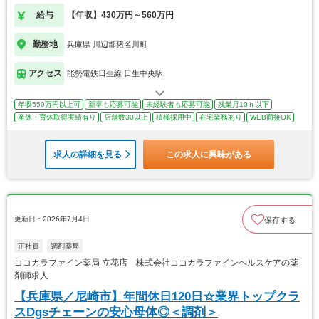
給与
【年収】430万円～560万円
勤務地
兵庫県 川辺郡猪名川町
アクセス
能勢電鉄日生線 日生中央駅
年収550万円以上可
新卒も応募可能
未経験者も応募可能
残業月10ｈ以下
産休・育休取得実績有り
店舗数30以上
積極採用中
在宅業務あり
WEB面接OK
求人の詳細を見る
この求人に興味がある
更新日：2026年7月4日
保存する
正社員
調剤薬局
ココカラファイン薬局 立花店 株式会社ココカラファインヘルスケアの薬
剤師求人
【兵庫県／尼崎市】年間休日120日☆業界トップクラ
スDgsチェーンの安心母体◎＜調剤＞