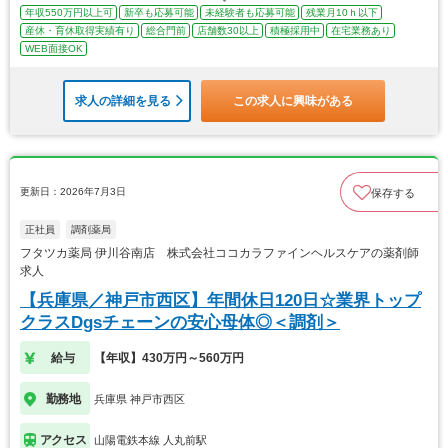
年収550万円以上可
新卒も応募可能
未経験者も応募可能
残業月10ｈ以下
産休・育休取得実績有り
総合門前
店舗数30以上
積極採用中
在宅業務あり
WEB面接OK
求人の詳細を見る
この求人に興味がある
更新日：2026年7月3日
保存する
正社員
調剤薬局
フタツカ薬局 伊川谷南店 株式会社ココカラファインヘルスケアの薬剤師
求人
【兵庫県／神戸市西区】年間休日120日☆業界トップ
クラスDgsチェーンの安心母体◎＜調剤＞
給与
【年収】430万円～560万円
勤務地
兵庫県 神戸市西区
アクセス
山陽電鉄本線 人丸前駅