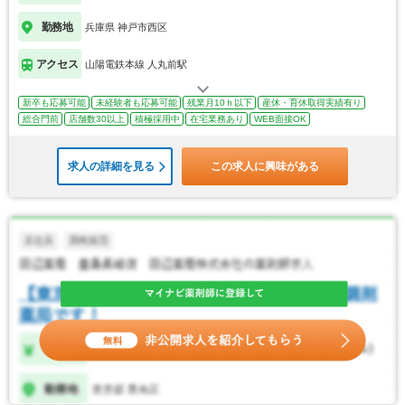
勤務地
兵庫県 神戸市西区
アクセス
山陽電鉄本線 人丸前駅
新卒も応募可能
未経験者も応募可能
残業月10ｈ以下
産休・育休取得実績有り
総合門前
店舗数30以上
積極採用中
在宅業務あり
WEB面接OK
求人の詳細を見る
この求人に興味がある