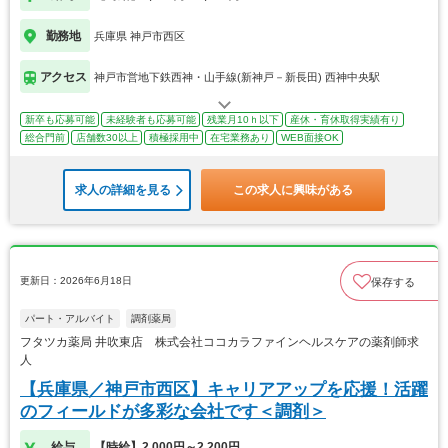
勤務地
兵庫県 神戸市西区
アクセス
神戸市営地下鉄西神・山手線(新神戸－新長田) 西神中央駅
新卒も応募可能
未経験者も応募可能
残業月10ｈ以下
産休・育休取得実績有り
総合門前
店舗数30以上
積極採用中
在宅業務あり
WEB面接OK
求人の詳細を見る
この求人に興味がある
更新日：2026年6月18日
保存する
パート・アルバイト
調剤薬局
フタツカ薬局 井吹東店 株式会社ココカラファインヘルスケアの薬剤師求
人
【兵庫県／神戸市西区】キャリアアップを応援！活躍
のフィールドが多彩な会社です＜調剤＞
給与
【時給】2,000円～2,200円