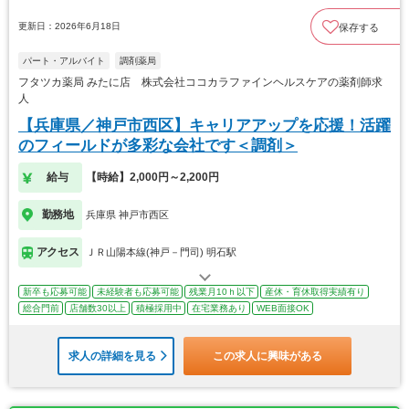
更新日：2026年6月18日
保存する
パート・アルバイト
調剤薬局
フタツカ薬局 みたに店 株式会社ココカラファインヘルスケアの薬剤師求
人
【兵庫県／神戸市西区】キャリアアップを応援！活躍
のフィールドが多彩な会社です＜調剤＞
給与
【時給】2,000円～2,200円
勤務地
兵庫県 神戸市西区
アクセス
ＪＲ山陽本線(神戸－門司) 明石駅
新卒も応募可能
未経験者も応募可能
残業月10ｈ以下
産休・育休取得実績有り
総合門前
店舗数30以上
積極採用中
在宅業務あり
WEB面接OK
求人の詳細を見る
この求人に興味がある