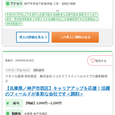
アクセス
神戸市営地下鉄海岸線 三宮・花時計前駅
年収550万円以上可
新卒も応募可能
未経験者も応募可能
残業月10ｈ以下
産休・育休取得実績有り
駅チカ
店舗数30以上
積極採用中
在宅業務あり
WEB面接OK
求人の詳細を見る
この求人に興味がある
更新日：2026年6月18日
保存する
パート・アルバイト
調剤薬局
フタツカ薬局 井吹西店 株式会社ココカラファインヘルスケアの薬剤師求
人
【兵庫県／神戸市西区】キャリアアップを応援！活躍
のフィールドが多彩な会社です＜調剤＞
給与
【時給】2,000円～2,200円
勤務地
兵庫県 神戸市西区