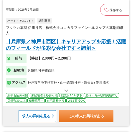
更新日：2026年6月18日
保存する
パート・アルバイト
調剤薬局
フタツカ薬局 伊川谷店 株式会社ココカラファインヘルスケアの薬剤師求
人
【兵庫県／神戸市西区】キャリアアップを応援！活躍
のフィールドが多彩な会社です＜調剤＞
給与
【時給】2,000円～2,200円
勤務地
兵庫県 神戸市西区
アクセス
神戸市営地下鉄西神・山手線(新神戸－新長田) 伊川谷駅
新卒も応募可能
未経験者も応募可能
残業月10ｈ以下
産休・育休取得実績有り
店舗数30以上
積極採用中
在宅業務あり
WEB面接OK
求人の詳細を見る
この求人に興味がある