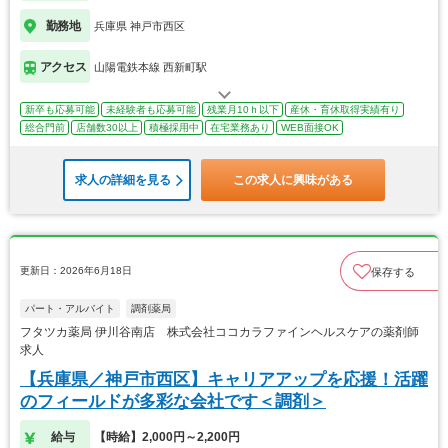
勤務地
兵庫県 神戸市西区
アクセス
山陽電鉄本線 西新町駅
新卒も応募可能
未経験者も応募可能
残業月10ｈ以下
産休・育休取得実績有り
総合門前
店舗数30以上
積極採用中
在宅業務あり
WEB面接OK
求人の詳細を見る
この求人に興味がある
更新日：2026年6月18日
保存する
パート・アルバイト
調剤薬局
フタツカ薬局 伊川谷南店 株式会社ココカラファインヘルスケアの薬剤師
求人
【兵庫県／神戸市西区】キャリアアップを応援！活躍
のフィールドが多彩な会社です＜調剤＞
給与
【時給】2,000円～2,200円