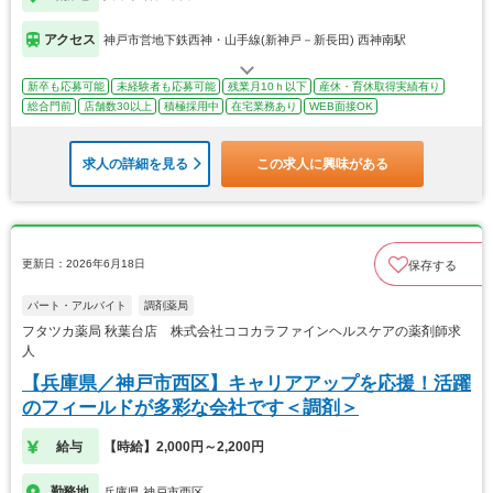
アクセス
神戸市営地下鉄西神・山手線(新神戸－新長田) 西神南駅
新卒も応募可能
未経験者も応募可能
残業月10ｈ以下
産休・育休取得実績有り
総合門前
店舗数30以上
積極採用中
在宅業務あり
WEB面接OK
求人の詳細を見る
この求人に興味がある
更新日：2026年6月18日
保存する
パート・アルバイト
調剤薬局
フタツカ薬局 秋葉台店 株式会社ココカラファインヘルスケアの薬剤師求
人
【兵庫県／神戸市西区】キャリアアップを応援！活躍
のフィールドが多彩な会社です＜調剤＞
給与
【時給】2,000円～2,200円
勤務地
兵庫県 神戸市西区