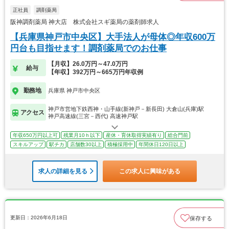
正社員
調剤薬局
阪神調剤薬局 神大店 株式会社スギ薬局の薬剤師求人
【兵庫県神戸市中央区】大手法人が母体◎年収600万
円台も目指せます！調剤薬局でのお仕事
【月収】26.0万円～47.0万円
給与
【年収】392万円～665万円年収例
勤務地
兵庫県 神戸市中央区
神戸市営地下鉄西神・山手線(新神戸－新長田) 大倉山(兵庫)駅
アクセス
神戸高速線(三宮－西代) 高速神戸駅
年収650万円以上可
残業月10ｈ以下
産休・育休取得実績有り
総合門前
スキルアップ
駅チカ
店舗数30以上
積極採用中
年間休日120日以上
求人の詳細を見る
この求人に興味がある
更新日：2026年6月18日
保存する