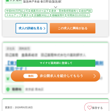
阪急神戸本線 春日野道(阪急)駅
年収650万円以上可
残業月10ｈ以下
産休・育休取得実績有り
総合門前
スキルアップ
駅チカ
店舗数30以上
積極採用中
年間休日120日以上
求人の詳細を見る
この求人に興味がある
更新日：2026年6月18日
保存する