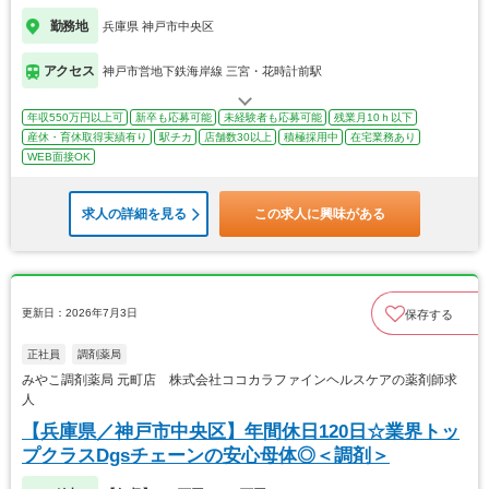
勤務地
兵庫県 神戸市中央区
アクセス
神戸市営地下鉄海岸線 三宮・花時計前駅
年収550万円以上可
新卒も応募可能
未経験者も応募可能
残業月10ｈ以下
産休・育休取得実績有り
駅チカ
店舗数30以上
積極採用中
在宅業務あり
WEB面接OK
求人の詳細を見る
この求人に興味がある
更新日：2026年7月3日
保存する
正社員
調剤薬局
みやこ調剤薬局 元町店 株式会社ココカラファインヘルスケアの薬剤師求
人
【兵庫県／神戸市中央区】年間休日120日☆業界トッ
プクラスDgsチェーンの安心母体◎＜調剤＞