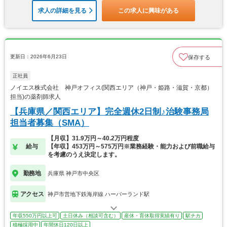
求人の詳細を見る
この求人に興味がある
更新日：2026年6月23日
保存する
正社員
ノイエス株式会社 神戸オフィス(関西エリア（神戸・姫路・滋賀・京都）
担当)の薬剤師求人
【兵庫県／関西エリア】完全週休2日制♪治験事務局
担当者募集（SMA）
【月収】31.9万円～40.2万円程度
給与
【年収】453万円～575万円※業務経験・能力および前職給与
を考慮のうえ決定します。
勤務地
兵庫県 神戸市中央区
アクセス
神戸市営地下鉄海岸線 ハーバーランド駅
年収550万円以上可
土日休み（相談可含む）
産休・育休取得実績有り
駅チカ
積極採用中
年間休日120日以上