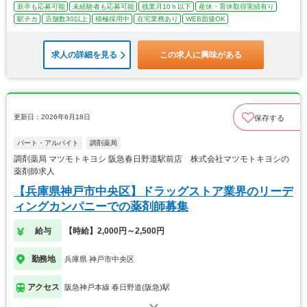
新卒も応募可能
未経験者も応募可能
残業月10ｈ以下
産休・育休取得実績有り
駅チカ
店舗数30以上
積極採用中
在宅業務あり
WEB面接OK
求人の詳細を見る
この求人に興味がある
更新日：2026年6月18日
保存する
パート・アルバイト
調剤薬局
調剤薬局 マツモトキヨシ 阪急春日野道駅前店 株式会社マツモトキヨシの
薬剤師求人
【兵庫県神戸市中央区】ドラッグストア業界のリーデ
ィングカンパニーでの薬剤師募集
給与
【時給】2,000円～2,500円
勤務地
兵庫県 神戸市中央区
アクセス
阪急神戸本線 春日野道(阪急)駅