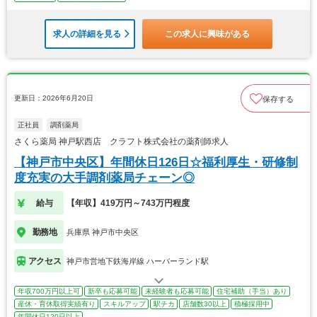
求人の詳細を見る
この求人に興味がある
更新日：2026年6月20日
保存する
正社員
調剤薬局
さくら薬局 神戸駅西店 クラフト株式会社の薬剤師求人
【神戸市中央区】年間休日126日☆福利厚生・研修制
度充実の大手調剤薬局チェーン◎
給与
【年収】419万円～743万円程度
勤務地
兵庫県 神戸市中央区
アクセス
神戸市営地下鉄海岸線 ハーバーランド駅
年収700万円以上可
新卒も応募可能
未経験者も応募可能
住宅補助（手当）あり
産休・育休取得実績有り
スキルアップ
駅チカ
店舗数30以上
積極採用中
年間休日120日以上