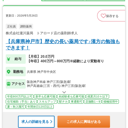
更新日：2026年5月26日
保存する
正社員
調剤薬局
株式会社瀧川薬局 トアロード店の薬剤師求人
【兵庫県神戸市】歴史の長い薬局です♪漢方の勉強も
できます！
【月収】20.0万円
給与
【年収】400万円～800万円※経験により変動有り
勤務地
兵庫県 神戸市中央区
阪急神戸本線 神戸三宮(阪急)駅
アクセス
神戸高速線(三宮－西代) 神戸三宮(阪急)駅
年収800万円以上可
新卒も応募可能
未経験者も応募可能
残業月10ｈ以下
住宅補助（手当）あり
スキルアップ
駅チカ
車通勤可
店舗数1～9
積極採用中
夏～秋入職可
年間休日120日以上
求人の詳細を見る
この求人に興味がある