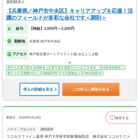
薬剤師求人
【兵庫県／神戸市中央区】キャリアアップを応援！活
躍のフィールドが多彩な会社です＜調剤＞
給与
【時給】2,000円～2,200円
勤務地
兵庫県 神戸市中央区
アクセス
神戸新交通ポートアイランド線 みなとじま駅
新卒も応募可能
未経験者も応募可能
残業月10ｈ以下
産休・育休取得実績有り
駅チカ
店舗数30以上
積極採用中
在宅業務あり
WEB面接OK
求人の詳細を見る
この求人に興味がある
更新日：2026年6月18日
保存する
パート・アルバイト
調剤薬局
ココカラファイン薬局 神戸大学医学部附属病院店 株式会社ココカラファ