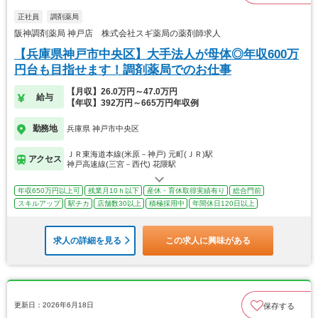
正社員
調剤薬局
阪神調剤薬局 神戸店 株式会社スギ薬局の薬剤師求人
【兵庫県神戸市中央区】大手法人が母体◎年収600万
円台も目指せます！調剤薬局でのお仕事
【月収】26.0万円～47.0万円
給与
【年収】392万円～665万円年収例
勤務地
兵庫県 神戸市中央区
ＪＲ東海道本線(米原－神戸) 元町(ＪＲ)駅
アクセス
神戸高速線(三宮－西代) 花隈駅
年収650万円以上可
残業月10ｈ以下
産休・育休取得実績有り
総合門前
スキルアップ
駅チカ
店舗数30以上
積極採用中
年間休日120日以上
求人の詳細を見る
この求人に興味がある
更新日：2026年6月18日
保存する