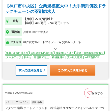
【神戸市中央区】企業規模拡大中！大手調剤併設ドラ
ッグチェーンの薬剤師求人
【月収】27.0万円以上
給与
【年収】400万円～740万円モデル
勤務地
兵庫県 神戸市中央区
アクセス
神戸新交通ポートアイランド線 貿易センター駅
年収700万円以上可
未経験者も応募可能
残業月10ｈ以下
産休・育休取得実績有り
スキルアップ
駅チカ
店舗数30以上
積極採用中
夏～秋入職可
WEB面接OK
求人の詳細を見る
この求人に興味がある
更新日：2026年6月18日
保存する
パート・アルバイト
調剤薬局
フタツカ薬局 ポートアイランド 株式会社ココカラファインヘルスケアの