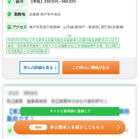
給与
【年収】430万円～560万円
勤務地
兵庫県 神戸市中央区
アクセス
神戸市営地下鉄西神・山手線(新神戸－新長田) 県庁前(兵庫)駅
年収550万円以上可
新卒も応募可能
未経験者も応募可能
残業月10ｈ以下
産休・育休取得実績有り
駅チカ
店舗数30以上
積極採用中
夏～秋入職可
在宅業務あり
WEB面接OK
求人の詳細を見る
この求人に興味がある