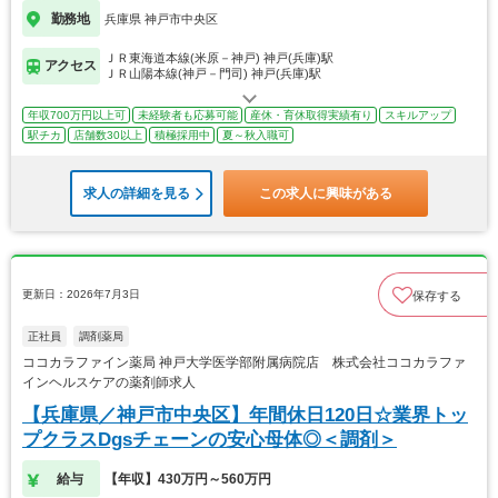
勤務地
兵庫県 神戸市中央区
ＪＲ東海道本線(米原－神戸) 神戸(兵庫)駅
アクセス
ＪＲ山陽本線(神戸－門司) 神戸(兵庫)駅
年収700万円以上可
未経験者も応募可能
産休・育休取得実績有り
スキルアップ
駅チカ
店舗数30以上
積極採用中
夏～秋入職可
求人の詳細を見る
この求人に興味がある
更新日：2026年7月3日
保存する
正社員
調剤薬局
ココカラファイン薬局 神戸大学医学部附属病院店 株式会社ココカラファ
インヘルスケアの薬剤師求人
【兵庫県／神戸市中央区】年間休日120日☆業界トッ
プクラスDgsチェーンの安心母体◎＜調剤＞
給与
【年収】430万円～560万円