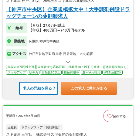
スギ薬局 神戸元町店 株式会社スギ薬局の薬剤師求人
【神戸市中央区】企業規模拡大中！大手調剤併設ドラ
ッグチェーンの薬剤師求人
【月収】27.0万円以上
給与
【年収】400万円～740万円モデル
勤務地
兵庫県 神戸市中央区
アクセス
神戸市営地下鉄海岸線 旧居留地・大丸前駅
年収700万円以上可
未経験者も応募可能
残業月10ｈ以下
産休・育休取得実績有り
スキルアップ
駅チカ
店舗数30以上
積極採用中
夏～秋入職可
WEB面接OK
求人の詳細を見る
この求人に興味がある
更新日：2026年6月18日
保存する
正社員
ドラッグストア（調剤併設）
スギ薬局 三宮店 株式会社スギ薬局の薬剤師求人