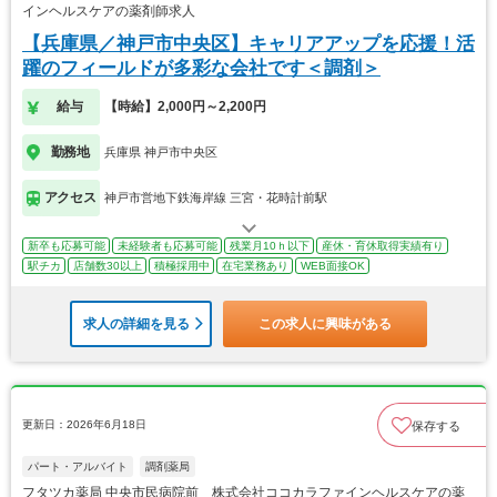
インヘルスケアの薬剤師求人
【兵庫県／神戸市中央区】キャリアアップを応援！活
躍のフィールドが多彩な会社です＜調剤＞
給与
【時給】2,000円～2,200円
勤務地
兵庫県 神戸市中央区
アクセス
神戸市営地下鉄海岸線 三宮・花時計前駅
新卒も応募可能
未経験者も応募可能
残業月10ｈ以下
産休・育休取得実績有り
駅チカ
店舗数30以上
積極採用中
在宅業務あり
WEB面接OK
求人の詳細を見る
この求人に興味がある
更新日：2026年6月18日
保存する
パート・アルバイト
調剤薬局
フタツカ薬局 中央市民病院前 株式会社ココカラファインヘルスケアの薬