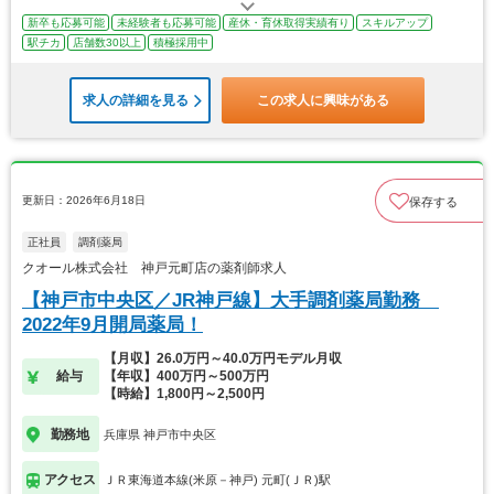
新卒も応募可能
未経験者も応募可能
産休・育休取得実績有り
スキルアップ
駅チカ
店舗数30以上
積極採用中
求人の詳細を見る
この求人に興味がある
更新日：2026年6月18日
保存する
正社員
調剤薬局
クオール株式会社 神戸元町店の薬剤師求人
【神戸市中央区／JR神戸線】大手調剤薬局勤務
2022年9月開局薬局！
【月収】26.0万円～40.0万円モデル月収
給与
【年収】400万円～500万円
【時給】1,800円～2,500円
勤務地
兵庫県 神戸市中央区
アクセス
ＪＲ東海道本線(米原－神戸) 元町(ＪＲ)駅