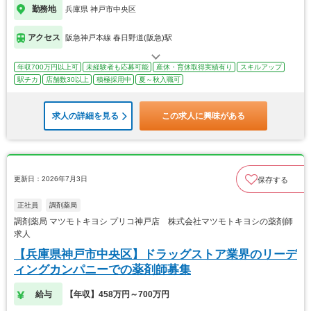
勤務地
兵庫県 神戸市中央区
アクセス
阪急神戸本線 春日野道(阪急)駅
年収700万円以上可
未経験者も応募可能
産休・育休取得実績有り
スキルアップ
駅チカ
店舗数30以上
積極採用中
夏～秋入職可
求人の詳細を見る
この求人に興味がある
更新日：2026年7月3日
保存する
正社員
調剤薬局
調剤薬局 マツモトキヨシ プリコ神戸店 株式会社マツモトキヨシの薬剤師
求人
【兵庫県神戸市中央区】ドラッグストア業界のリーデ
ィングカンパニーでの薬剤師募集
給与
【年収】458万円～700万円