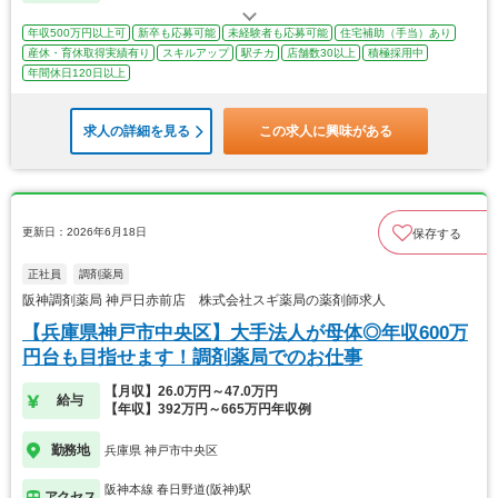
年収500万円以上可
新卒も応募可能
未経験者も応募可能
住宅補助（手当）あり
産休・育休取得実績有り
スキルアップ
駅チカ
店舗数30以上
積極採用中
年間休日120日以上
求人の詳細を見る
この求人に興味がある
更新日：2026年6月18日
保存する
正社員
調剤薬局
阪神調剤薬局 神戸日赤前店 株式会社スギ薬局の薬剤師求人
【兵庫県神戸市中央区】大手法人が母体◎年収600万
円台も目指せます！調剤薬局でのお仕事
【月収】26.0万円～47.0万円
給与
【年収】392万円～665万円年収例
勤務地
兵庫県 神戸市中央区
阪神本線 春日野道(阪神)駅
アクセス