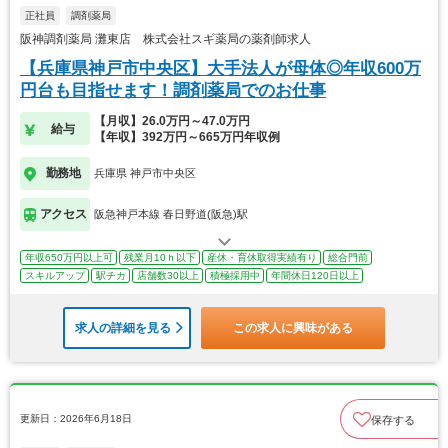
正社員
調剤薬局
阪神調剤薬局 灘東店 株式会社スギ薬局の薬剤師求人
【兵庫県神戸市中央区】大手法人が母体◎年収600万
円台も目指せます！調剤薬局でのお仕事
【月収】26.0万円～47.0万円
給与
【年収】392万円～665万円年収例
勤務地
兵庫県 神戸市中央区
アクセス
阪急神戸本線 春日野道(阪急)駅
年収650万円以上可
残業月10ｈ以下
産休・育休取得実績有り
総合門前
スキルアップ
駅チカ
店舗数30以上
積極採用中
年間休日120日以上
求人の詳細を見る
この求人に興味がある
更新日：2026年6月18日
保存する