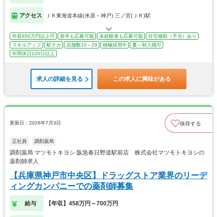
アクセス
ＪＲ東海道本線(米原－神戸) 三ノ宮(ＪＲ)駅
年収650万円以上可
新卒も応募可能
未経験者も応募可能
住宅補助（手当）あり
スキルアップ
駅チカ
店舗数10～29
積極採用中
夏～秋入職可
年間休日120日以上
求人の詳細を見る
この求人に興味がある
更新日：2026年7月3日
保存する
正社員
調剤薬局
調剤薬局 マツモトキヨシ 阪急春日野道駅前店 株式会社マツモトキヨシの
薬剤師求人
【兵庫県神戸市中央区】ドラッグストア業界のリーデ
ィングカンパニーでの薬剤師募集
給与
【年収】458万円～700万円