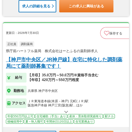
求人の詳細を見る
この求人に興味がある
更新日：2026年7月30日
保存する
正社員
調剤薬局
県庁前ハートフル薬局 株式会社はーとふるの薬剤師求人
【神戸市中央区／JR神戸線】在宅に特化した調剤薬
局にて薬剤師募集です！
【月収】35.0万円～50.0万円※資格手当含む
給与
【年収】420万円～550万円程度
勤務地
兵庫県 神戸市中央区
ＪＲ東海道本線(米原－神戸) 元町(ＪＲ)駅
アクセス
阪急神戸本線 神戸三宮(阪急)駅…ほか
年収550万円以上可
住宅補助（手当）あり
産休・育休取得実績有り
駅チカ
積極採用中
夏～秋入職可
年間休日120日以上
在宅業務あり