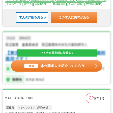
スキルアップ
駅チカ
店舗数30以上
積極採用中
夏～秋入職可
WEB面接OK
求人の詳細を見る
この求人に興味がある
更新日：2026年6月18日
保存する
正社員
ドラッグストア（調剤併設）