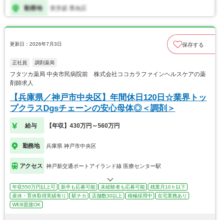
更新日：2026年7月3日
保存する
正社員
調剤薬局
フタツカ薬局 中央市民病院前 株式会社ココカラファインヘルスケアの薬
剤師求人
【兵庫県／神戸市中央区】年間休日120日☆業界トッ
プクラスDgsチェーンの安心母体◎＜調剤＞
給与
【年収】430万円～560万円
勤務地
兵庫県 神戸市中央区
アクセス
神戸新交通ポートアイランド線 医療センター駅
年収550万円以上可
新卒も応募可能
未経験者も応募可能
残業月10ｈ以下
産休・育休取得実績有り
駅チカ
店舗数30以上
積極採用中
在宅業務あり
WEB面接OK