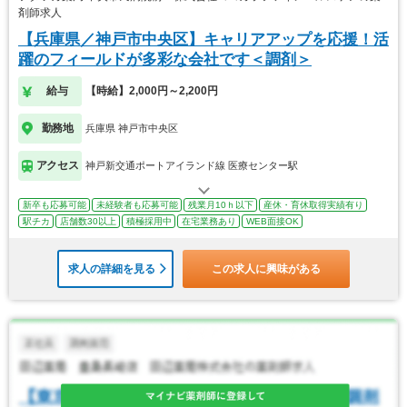
剤師求人
【兵庫県／神戸市中央区】キャリアアップを応援！活
躍のフィールドが多彩な会社です＜調剤＞
給与
【時給】2,000円～2,200円
勤務地
兵庫県 神戸市中央区
アクセス
神戸新交通ポートアイランド線 医療センター駅
新卒も応募可能
未経験者も応募可能
残業月10ｈ以下
産休・育休取得実績有り
駅チカ
店舗数30以上
積極採用中
在宅業務あり
WEB面接OK
求人の詳細を見る
この求人に興味がある