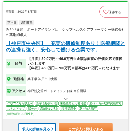
更新日：2026年8月7日
保存する
正社員
調剤薬局
みどり薬局 ポートアイランド店 シップヘルスケアファーマシー株式会社
の薬剤師求人
【神戸市中央区】 充実の研修制度あり！医療機関と
の連携も強く、安心して働ける企業です。
【月収】30.0万円～46.0万円※金額は面接の評価次第で前後
給与
いたします
【年収】450万円～700万円※新卒は415万円～になります
勤務地
兵庫県 神戸市中央区
アクセス
神戸新交通ポートアイランド線 南公園駅
年収700万円以上可
新卒も応募可能
未経験者も応募可能
産休・育休取得実績有り
スキルアップ
駅チカ
店舗数30以上
積極採用中
夏～秋入職可
年間休日120日以上
求人の詳細を見る
この求人に興味がある