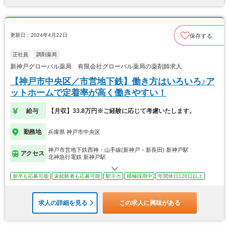
更新日：2024年4月22日
保存する
正社員
調剤薬局
新神戸グローバル薬局 有限会社グローバル薬局の薬剤師求人
【神戸市中央区／市営地下鉄】働き方はいろいろ♪ア
ットホームで定着率が高く働きやすい！
給与
【月収】33.8万円※ご経験に応じて考慮いたします。
勤務地
兵庫県 神戸市中央区
神戸市営地下鉄西神・山手線(新神戸－新長田) 新神戸駅
アクセス
北神急行電鉄 新神戸駅
新卒も応募可能
未経験者も応募可能
駅チカ
積極採用中
年間休日120日以上
求人の詳細を見る
この求人に興味がある