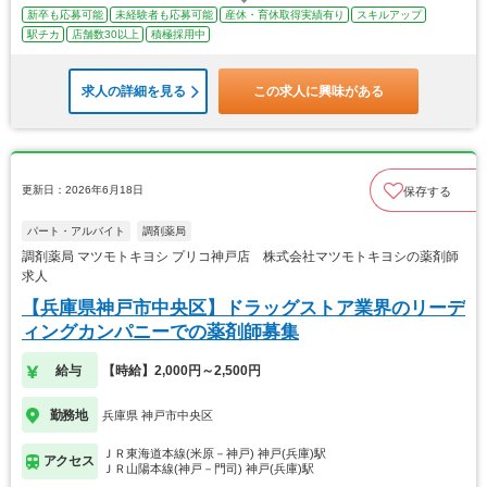
新卒も応募可能
未経験者も応募可能
産休・育休取得実績有り
スキルアップ
駅チカ
店舗数30以上
積極採用中
求人の詳細を見る
この求人に興味がある
更新日：2026年6月18日
保存する
パート・アルバイト
調剤薬局
調剤薬局 マツモトキヨシ プリコ神戸店 株式会社マツモトキヨシの薬剤師
求人
【兵庫県神戸市中央区】ドラッグストア業界のリーデ
ィングカンパニーでの薬剤師募集
給与
【時給】2,000円～2,500円
勤務地
兵庫県 神戸市中央区
ＪＲ東海道本線(米原－神戸) 神戸(兵庫)駅
アクセス
ＪＲ山陽本線(神戸－門司) 神戸(兵庫)駅