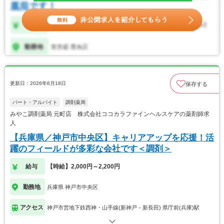
更新日：2026年6月18日
保存する
パート・アルバイト
調剤薬局
みやこ調剤薬局 元町店 株式会社ココカラファインヘルスケアの薬剤師求
人
【兵庫県／神戸市中央区】キャリアアップを応援！活
躍のフィールドが多彩な会社です＜調剤＞
給与
【時給】2,000円～2,200円
勤務地
兵庫県 神戸市中央区
アクセス
神戸市営地下鉄西神・山手線(新神戸－新長田) 県庁前(兵庫)駅