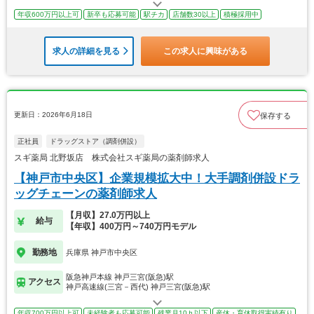
年収600万円以上可
新卒も応募可能
駅チカ
店舗数30以上
積極採用中
求人の詳細を見る
この求人に興味がある
更新日：2026年6月18日
保存する
正社員
ドラッグストア（調剤併設）
スギ薬局 北野坂店 株式会社スギ薬局の薬剤師求人
【神戸市中央区】企業規模拡大中！大手調剤併設ドラ
ッグチェーンの薬剤師求人
【月収】27.0万円以上
給与
【年収】400万円～740万円モデル
勤務地
兵庫県 神戸市中央区
阪急神戸本線 神戸三宮(阪急)駅
アクセス
神戸高速線(三宮－西代) 神戸三宮(阪急)駅
年収700万円以上可
未経験者も応募可能
残業月10ｈ以下
産休・育休取得実績有り