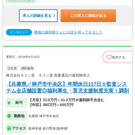
求人の詳細を見る
この求人に興味がある
職場の薬剤師さんにお話を伺ってきました
インタビュー
更新日：2026年6月18日
保存する
正社員
調剤薬局
株式会社キリン堂 キリン堂 吾妻通店の薬剤師求人
【兵庫県／神戸市中央区】年間休日117日☆監査シス
テム全店舗設置◎福利厚生・育児支援制度充実！調剤
【月収】33.0万円～41.0万円※薬剤師手当含む
給与
【年収】480万円～600万円
勤務地
兵庫県 神戸市中央区
アクセス
阪神本線 春日野道(阪神)駅