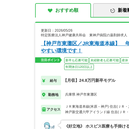
おすすめ順
新着
更新日：2026/05/26
特定医療法人神戸健康共和会 東神戸病院の薬剤師求人
【神戸市東灘区／JR東海道本線】 
やすい環境です！
注目ポイント
新卒も応募可能
未経験者も応募可能
産休
年間休日120日以上
【月収】24.8万円新卒モデル
給与
兵庫県 神戸市東灘区
勤務地
ＪＲ東海道本線(米原－神戸) 住吉(ＪＲ
アクセス
神戸新交通六甲アイランド線 住吉(ＪＲ
《好立地》 ホスピス医療も手掛け