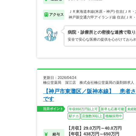
ＪＲ東海道本線(米原－神戸) 住吉(ＪＲ
アクセス
神戸新交通六甲アイランド線 住吉(ＪＲ
病院・診療所との密接な連携で取り
安全で安心な医療の提供を心がけておら
更新日：2026/04/24
楠公堂薬局 深江店 株式会社楠公堂薬局の薬剤師求人
【神戸市東灘区／阪神本線】 患者さ
です
注目ポイント
年収650万円以上可
新卒も応募可能
未経
駅チカ
店舗数30以上
積極採用中
【月収】29.0万円～40.0万円
【年収】438万円～650万円
給与