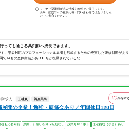
マイナビ薬剤師が求人情報を無料でご提供します。
薬局・病院等への直接応募・問い合わせではありません
のでご安心ください。
行っても通じる薬剤師へ成長できます。
です。患者対応のプロフェッショナル集団を形成するための充実した研修制度があり
間で14名の産休実績があり13名が復帰されているな…
保存す
剤師求人
正社員
調剤薬局
舗展開の企業！勉強・研修会あり／年間休日120日
験者も応募可能
原則、引越しを伴う転勤なし
残業月10ｈ以下
住宅補助（手当）あり