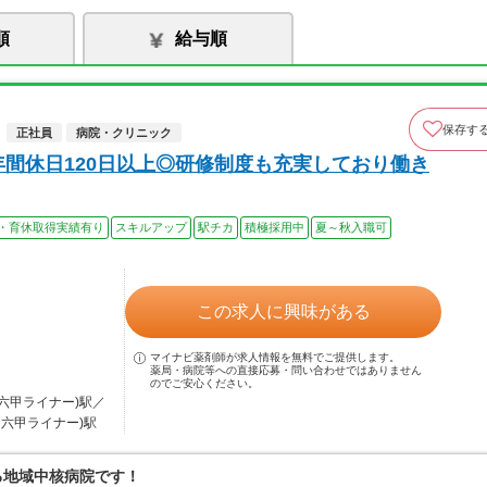
順
給与順
保存す
正社員
病院・クリニック
年間休日120日以上◎研修制度も充実しており働き
・育休取得実績有り
スキルアップ
駅チカ
積極採用中
夏～秋入職可
この求人に興味がある
マイナビ薬剤師が求人情報を無料でご提供します。
薬局・病院等への直接応募・問い合わせではありません
のでご安心ください。
・六甲ライナー)駅／
・六甲ライナー)駅
る地域中核病院です！