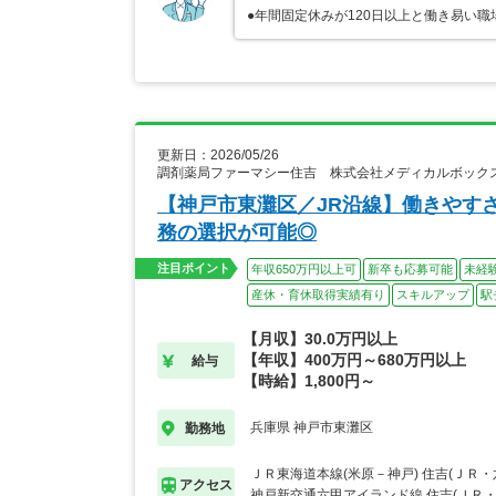
●年間固定休みが120日以上と働き易い職
更新日：2026/05/26
調剤薬局ファーマシー住吉 株式会社メディカルボック
【神戸市東灘区／JR沿線】働きやすさ
務の選択が可能◎
注目ポイント
年収650万円以上可
新卒も応募可能
未経
産休・育休取得実績有り
スキルアップ
駅
【月収】30.0万円以上
【年収】400万円～680万円以上
給与
【時給】1,800円～
兵庫県 神戸市東灘区
勤務地
ＪＲ東海道本線(米原－神戸) 住吉(ＪＲ
アクセス
神戸新交通六甲アイランド線 住吉(ＪＲ