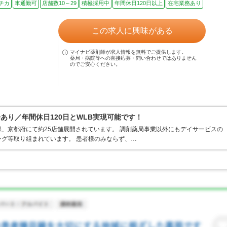
チカ
車通勤可
店舗数10～29
積極採用中
年間休日120日以上
在宅業務あり
この求人に興味がある
マイナビ薬剤師が求人情報を無料でご提供します。
薬局・病院等への直接応募・問い合わせではありません
のでご安心ください。
あり／年間休日120日とWLB実現可能です！
、京都府にて約25店舗展開されています。 調剤薬局事業以外にもデイサービスの
グ等取り組まれています。 患者様のみならず、…