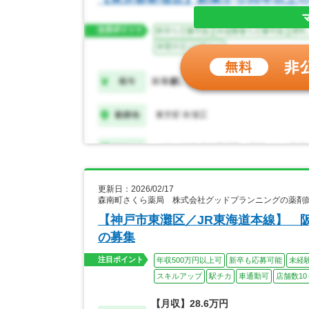
更新日：2026/02/17
森南町さくら薬局 株式会社グッドプランニングの薬剤
【神戸市東灘区／JR東海道本線】 
の募集
注目ポイント
年収500万円以上可
新卒も応募可能
未経
スキルアップ
駅チカ
車通勤可
店舗数10
【月収】28.6万円