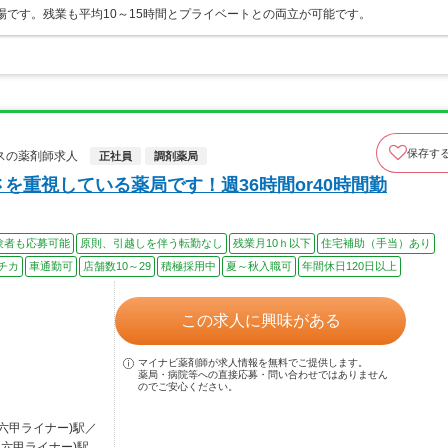
場です。残業も平均10～15時間とプライベートとの両立が可能です。
保存す
スの薬剤師求人
正社員
調剤薬局
を重視している薬局です！週36時間or40時間勤
験者も応募可能
原則、引越しを伴う転勤なし
残業月10ｈ以下
住宅補助（手当）あり
チカ
車通勤可
店舗数10～29
積極採用中
夏～秋入職可
年間休日120日以上
この求人に興味がある
マイナビ薬剤師が求人情報を無料でご提供します。
薬局・病院等への直接応募・問い合わせではありません
のでご安心ください。
・六甲ライナー)駅／
・六甲ライナー)駅