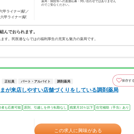
薬局・病院等への直接応募・問い合わせではありません
のでご安心ください。
・六甲ライナー)駅／
・六甲ライナー)駅
組んでおられます。
れます。民医連ならではの福利厚生の充実も魅力の薬局です。
保存す
正社員
パート・アルバイト
調剤薬局
まが来店しやすい店舗づくりをしている調剤薬局
験者も応募可能
原則、引越しを伴う転勤なし
残業月10ｈ以下
住宅補助（手当）あり
この求人に興味がある