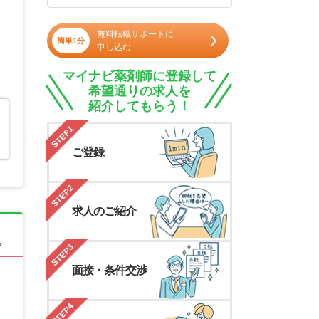
無料転職サポートに
簡単1分
申し込む
マイナビ薬剤師に登録して
希望通りの求人を
紹介してもらう！
STEP1
ご登録
STEP2
求人のご紹介
る
STEP3
面接・条件交渉
STEP4