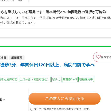
さを重視している薬局です！週36時間or40時間勤務の選択が可能◎
店舗によっては、日祝に加え、平日1日に午後半日のお休みを加えると週2.5日のお休
やすい環境を整えています。
保存す
正社員
調剤薬局
徒歩3分、年間休日120日以上、病院門前で学べ
験者も応募可能
土日休み（相談可含む）
駅チカ
店舗数1～9
積極採用中
この求人に興味がある
歳～
マイナビ薬剤師が求人情報を無料でご提供します。