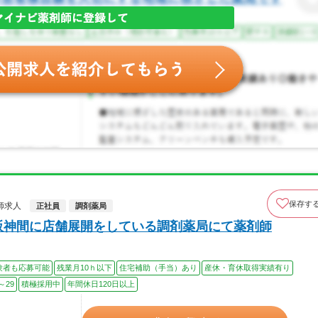
保存す
師求人
正社員
調剤薬局
阪神間に店舗展開をしている調剤薬局にて薬剤師
験者も応募可能
残業月10ｈ以下
住宅補助（手当）あり
産休・育休取得実績有り
～29
積極採用中
年間休日120日以上