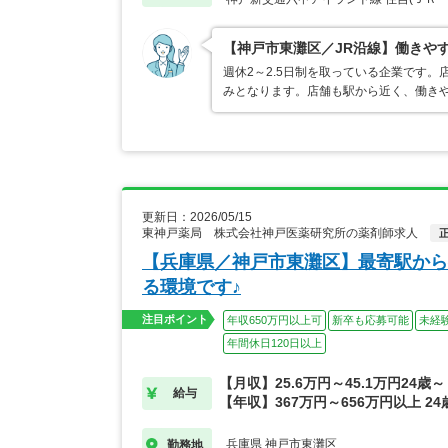
【神戸市東灘区／JR沿線】働きやす
週休2～2.5日制を取っている企業です。
みとなります。店舗も駅から近く、働き
更新日：2026/05/15
東神戸薬局 株式会社神戸医薬研究所の薬剤師求人
【兵庫県／神戸市東灘区】最寄駅から
る環境です♪
注目ポイント
年収650万円以上可
新卒も応募可能
未経
年間休日120日以上
【月収】25.6万円～45.1万円24歳～
給与
【年収】367万円～656万円以上 24
兵庫県 神戸市東灘区
勤務地