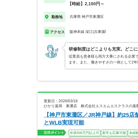
【時給】2,100円～
兵庫県 神戸市東灘区
勤務地
阪神本線 深江(兵庫)駅
アクセス
研修制度はどこよりも充実。どこに
従業員も患者様も両方大事にされる企業
ます。また、働きやすさの一例として2年
更新日：2026/03/18
ひかり薬局 東灘店 株式会社エスエムエスクラスの薬
【神戸市東灘区／JR神戸線】約25店
とWLB実現可能
注目ポイント
年収500万円以上可
新卒も応募可能
未経