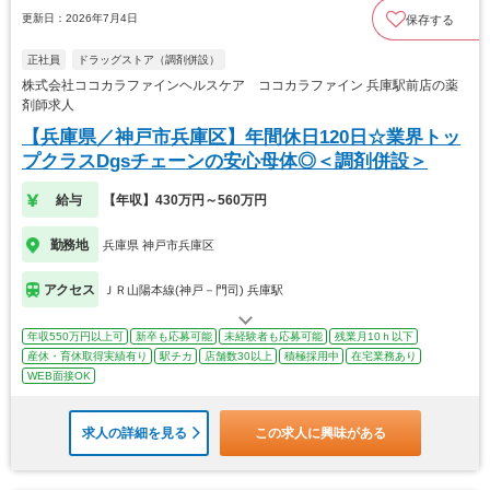
更新日：2026年7月4日
保存する
正社員
ドラッグストア（調剤併設）
株式会社ココカラファインヘルスケア ココカラファイン 兵庫駅前店の薬
剤師求人
【兵庫県／神戸市兵庫区】年間休日120日☆業界トッ
プクラスDgsチェーンの安心母体◎＜調剤併設＞
給与
【年収】430万円～560万円
勤務地
兵庫県 神戸市兵庫区
アクセス
ＪＲ山陽本線(神戸－門司) 兵庫駅
年収550万円以上可
新卒も応募可能
未経験者も応募可能
残業月10ｈ以下
産休・育休取得実績有り
駅チカ
店舗数30以上
積極採用中
在宅業務あり
WEB面接OK
求人の詳細を見る
この求人に興味がある