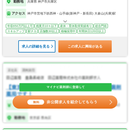
勤務地
兵庫県 神戸市兵庫区
アクセス
神戸市営地下鉄西神・山手線(新神戸－新長田) 大倉山(兵庫)駅
年収650万円以上可
残業月10ｈ以下
産休・育休取得実績有り
総合門前
スキルアップ
駅チカ
店舗数30以上
積極採用中
年間休日120日以上
求人の詳細を見る
この求人に興味がある