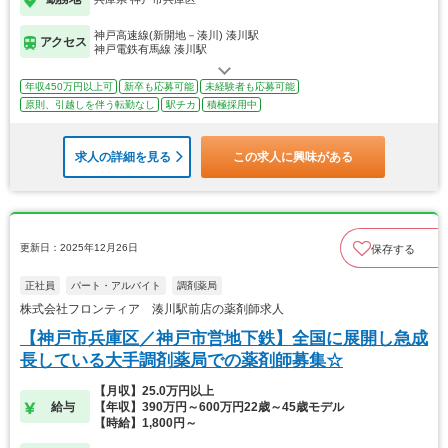
神戸高速線(新開地－湊川) 湊川駅
アクセス
神戸電鉄有馬線 湊川駅
年収450万円以上可
新卒も応募可能
未経験者も応募可能
原則、引越しを伴う転勤なし
駅チカ
積極採用中
求人の詳細を見る
この求人に興味がある
更新日：2025年12月26日
保存する
正社員
パート・アルバイト
調剤薬局
株式会社フロンティア 湊川駅前店の薬剤師求人
【神戸市兵庫区／神戸市営地下鉄】全国に展開し急成
長している大手調剤薬局での薬剤師募集☆
【月収】25.0万円以上
給与
【年収】390万円～600万円22歳～45歳モデル
【時給】1,800円～