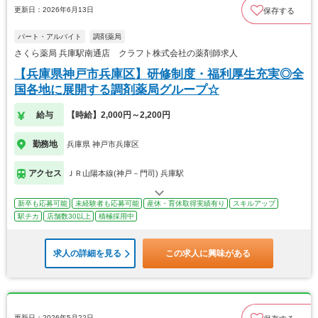
更新日：2026年6月13日
保存する
パート・アルバイト
調剤薬局
さくら薬局 兵庫駅南通店 クラフト株式会社の薬剤師求人
【兵庫県神戸市兵庫区】研修制度・福利厚生充実◎全
国各地に展開する調剤薬局グループ☆
給与
【時給】2,000円～2,200円
勤務地
兵庫県 神戸市兵庫区
アクセス
ＪＲ山陽本線(神戸－門司) 兵庫駅
新卒も応募可能
未経験者も応募可能
産休・育休取得実績有り
スキルアップ
駅チカ
店舗数30以上
積極採用中
求人の詳細を見る
この求人に興味がある
更新日：2026年5月22日