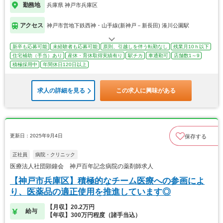
勤務地
兵庫県 神戸市兵庫区
アクセス
神戸市営地下鉄西神・山手線(新神戸－新長田) 湊川公園駅
新卒も応募可能
未経験者も応募可能
原則、引越しを伴う転勤なし
残業月10ｈ以下
住宅補助（手当）あり
産休・育休取得実績有り
駅チカ
車通勤可
店舗数1～9
積極採用中
年間休日120日以上
求人の詳細を見る
この求人に興味がある
更新日：2025年9月4日
保存する
正社員
病院・クリニック
医療法人社団顕鐘会 神戸百年記念病院の薬剤師求人
【神戸市兵庫区】積極的なチーム医療への参画によ
り、医薬品の適正使用を推進しています◎
【月収】20.2万円
給与
【年収】300万円程度（諸手当込）