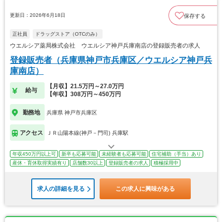
更新日：2026年6月18日
保存する
正社員
ドラッグストア（OTCのみ）
ウエルシア薬局株式会社 ウエルシア神戸兵庫南店の登録販売者の求人
登録販売者（兵庫県神戸市兵庫区／ウエルシア神戸兵
庫南店）
【月収】21.5万円～27.0万円
給与
【年収】308万円～450万円
勤務地
兵庫県 神戸市兵庫区
アクセス
ＪＲ山陽本線(神戸－門司) 兵庫駅
年収450万円以上可
新卒も応募可能
未経験者も応募可能
住宅補助（手当）あり
産休・育休取得実績有り
店舗数30以上
登録販売者の求人
積極採用中
求人の詳細を見る
この求人に興味がある