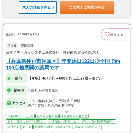
求人の詳細を見る
この求人に興味がある
更新日：2026年6月18日
保存する
正社員
調剤薬局
日本メディカルシステム株式会社 神戸南店 の薬剤師求人
【兵庫県神戸市兵庫区】年間休日122日◎全国で約
100店舗展開の薬局です
給与
【年収】467万円～600万円以上 27歳～モデル
勤務地
兵庫県 神戸市兵庫区
ＪＲ山陽本線(神戸－門司) 和田岬駅
アクセス
神戸市営地下鉄海岸線 和田岬駅
年収600万円以上可
新卒も応募可能
未経験者も応募可能
原則、引越しを伴う転勤なし
住宅補助（手当）あり
産休・育休取得実績有り
総合門前
駅チカ
店舗数30以上
積極採用中
年間休日120日以上