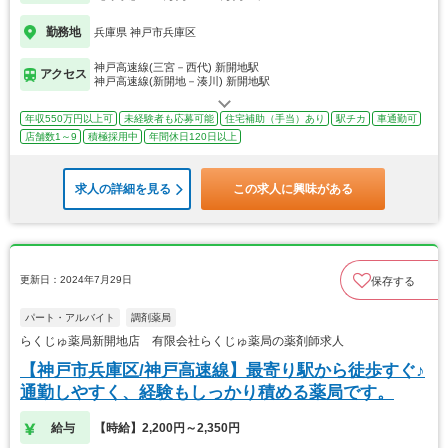
勤務地
兵庫県 神戸市兵庫区
神戸高速線(三宮－西代) 新開地駅
アクセス
神戸高速線(新開地－湊川) 新開地駅
年収550万円以上可
未経験者も応募可能
住宅補助（手当）あり
駅チカ
車通勤可
店舗数1～9
積極採用中
年間休日120日以上
求人の詳細を見る
この求人に興味がある
更新日：2024年7月29日
保存する
パート・アルバイト
調剤薬局
らくじゅ薬局新開地店 有限会社らくじゅ薬局の薬剤師求人
【神戸市兵庫区/神戸高速線】最寄り駅から徒歩すぐ♪
通勤しやすく、経験もしっかり積める薬局です。
給与
【時給】2,200円～2,350円