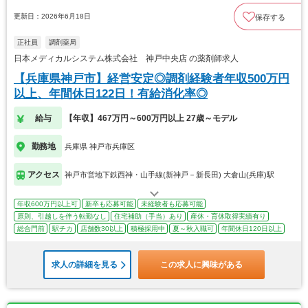
更新日：2026年6月18日
保存する
正社員
調剤薬局
日本メディカルシステム株式会社 神戸中央店 の薬剤師求人
【兵庫県神戸市】経営安定◎調剤経験者年収500万円
以上、年間休日122日！有給消化率◎
給与
【年収】467万円～600万円以上 27歳～モデル
勤務地
兵庫県 神戸市兵庫区
アクセス
神戸市営地下鉄西神・山手線(新神戸－新長田) 大倉山(兵庫)駅
年収600万円以上可
新卒も応募可能
未経験者も応募可能
原則、引越しを伴う転勤なし
住宅補助（手当）あり
産休・育休取得実績有り
総合門前
駅チカ
店舗数30以上
積極採用中
夏～秋入職可
年間休日120日以上
求人の詳細を見る
この求人に興味がある