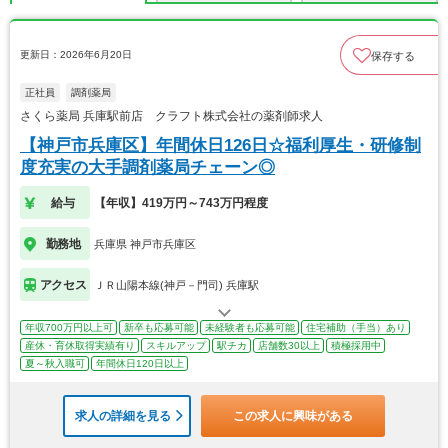
更新日：2026年6月20日
保存する
正社員
調剤薬局
さくら薬局 兵庫駅前店 クラフト株式会社の薬剤師求人
【神戸市兵庫区】年間休日126日☆福利厚生・研修制
度充実の大手調剤薬局チェーン◎
給与
【年収】419万円～743万円程度
勤務地
兵庫県 神戸市兵庫区
アクセス
ＪＲ山陽本線(神戸－門司) 兵庫駅
年収700万円以上可
新卒も応募可能
未経験者も応募可能
住宅補助（手当）あり
産休・育休取得実績有り
スキルアップ
駅チカ
店舗数30以上
積極採用中
夏～秋入職可
年間休日120日以上
求人の詳細を見る
この求人に興味がある