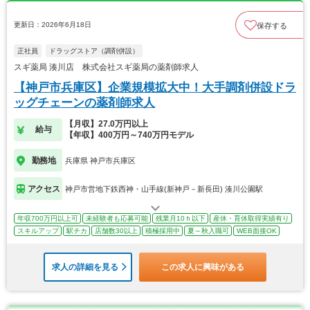
更新日：2026年6月18日
保存する
正社員
ドラッグストア（調剤併設）
スギ薬局 湊川店 株式会社スギ薬局の薬剤師求人
【神戸市兵庫区】企業規模拡大中！大手調剤併設ドラ
ッグチェーンの薬剤師求人
【月収】27.0万円以上
給与
【年収】400万円～740万円モデル
勤務地
兵庫県 神戸市兵庫区
アクセス
神戸市営地下鉄西神・山手線(新神戸－新長田) 湊川公園駅
年収700万円以上可
未経験者も応募可能
残業月10ｈ以下
産休・育休取得実績有り
スキルアップ
駅チカ
店舗数30以上
積極採用中
夏～秋入職可
WEB面接OK
求人の詳細を見る
この求人に興味がある