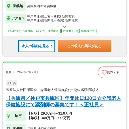
勤務地
兵庫県 神戸市兵庫区
神戸高速線(三宮－西代) 新開地駅
アクセス
神戸高速線(新開地－湊川) 新開地駅
未経験者も応募可能
駅チカ
車通勤可
店舗数1～9
積極採用中
求人の詳細を見る
この求人に興味がある
更新日：2026年7月21日
保存する
正社員
医療法人社団渾深会 介護老人保健施設たづはの薬剤師求人
【兵庫県／神戸市兵庫区】年間休日120日☆介護老人
保健施設にて薬剤師の募集です！＜正社員＞
【月収】29.0万円～31.0万円
給与
【年収】348万円～372万円
勤務地
兵庫県 神戸市兵庫区