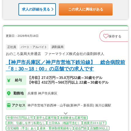
求人の詳細を見る
この求人に興味がある
更新日：2026年6月18日
保存する
正社員
パート・アルバイト
調剤薬局
おのころ薬局大井通店 ファーマライズ株式会社の薬剤師求人
【神戸市兵庫区／神戸市営地下鉄沿線】 総合病院前
「8：30～18：00」の店舗での求人です
【月収】27.0万円～35.0万円22歳～30歳モデル
給与
【年収】432万円～560万円以上 22歳～30歳モデル
勤務地
兵庫県 神戸市兵庫区
アクセス
神戸市営地下鉄西神・山手線(新神戸－新長田) 湊川公園駅
年収550万円以上可
新卒も応募可能
未経験者も応募可能
原則、引越しを伴う転勤なし
土日休み（相談可含む）
残業月10ｈ以下
住宅補助（手当）あり
産休・育休取得実績有り
総合門前
店舗数30以上