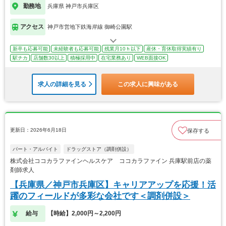
勤務地
兵庫県 神戸市兵庫区
アクセス
神戸市営地下鉄海岸線 御崎公園駅
新卒も応募可能
未経験者も応募可能
残業月10ｈ以下
産休・育休取得実績有り
駅チカ
店舗数30以上
積極採用中
在宅業務あり
WEB面接OK
求人の詳細を見る
この求人に興味がある
更新日：2026年6月18日
保存する
パート・アルバイト
ドラッグストア（調剤併設）
株式会社ココカラファインヘルスケア ココカラファイン 兵庫駅前店の薬
剤師求人
【兵庫県／神戸市兵庫区】キャリアアップを応援！活
躍のフィールドが多彩な会社です＜調剤併設＞
給与
【時給】2,000円～2,200円