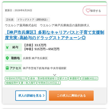
更新日：2026年6月26日
保存する
正社員
ドラッグストア（調剤併設）
ウエルシア薬局株式会社 ウエルシア神戸兵庫南店の薬剤師求人
【神戸市兵庫区】多彩なキャリアパスと子育て支援制
度充実♪高給与のドラッグストアチェーン◎
【月収】33.5万円
給与
【年収】515万円～650万円
勤務地
兵庫県 神戸市兵庫区
アクセス
神戸市営地下鉄海岸線 中央市場前駅
年収650万円以上可
産休・育休取得実績有り
駅チカ
車通勤可
店舗数30以上
積極採用中
夏～秋入職可
年間休日120日以上
求人の詳細を見る
この求人に興味がある