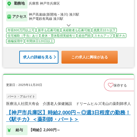
勤務地
兵庫県 神戸市兵庫区
神戸高速線(新開地－湊川) 湊川駅
アクセス
神戸電鉄有馬線 湊川駅
年収600万円以上可
新卒も応募可能
未経験者も応募可能
残業月10ｈ以下
住宅補助（手当）あり
産休・育休取得実績有り
総合門前
スキルアップ
駅チカ
積極採用中
年間休日120日以上
求人の詳細を見る
この求人に興味がある
更新日：2025年11月20日
保存する
パート・アルバイト
医療法人社団大有会 介護老人保健施設 ドリームヒルズ滝山の薬剤師求人
【神戸市兵庫区】時給2,000円～◎週3日程度の勤務！
《駅チカ》＜薬剤師・パート＞
給与
【時給】2,000円～