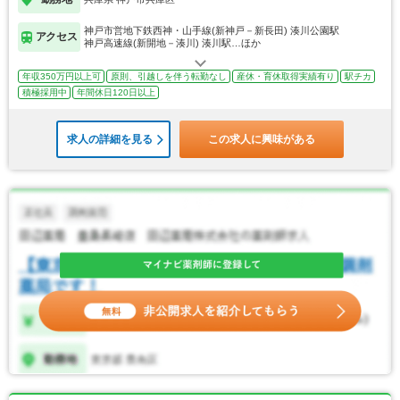
神戸市営地下鉄西神・山手線(新神戸－新長田) 湊川公園駅
アクセス
神戸高速線(新開地－湊川) 湊川駅…ほか
年収350万円以上可
原則、引越しを伴う転勤なし
産休・育休取得実績有り
駅チカ
積極採用中
年間休日120日以上
求人の詳細を見る
この求人に興味がある