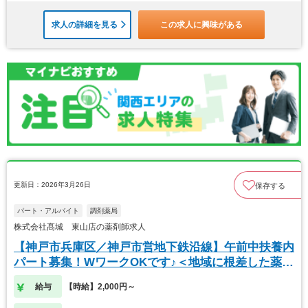
求人の詳細を見る
この求人に興味がある
更新日：2026年3月26日
保存する
パート・アルバイト
調剤薬局
株式会社髙城 東山店の薬剤師求人
【神戸市兵庫区／神戸市営地下鉄沿線】午前中扶養内
パート募集！WワークOKです♪＜地域に根差した薬局
＞
給与
【時給】2,000円～