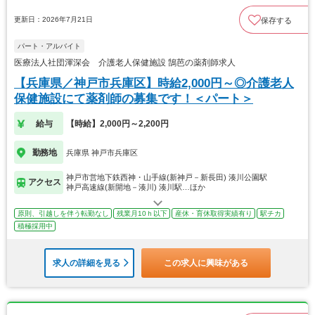
更新日：2026年7月21日
保存する
パート・アルバイト
医療法人社団渾深会 介護老人保健施設 鵠芭の薬剤師求人
【兵庫県／神戸市兵庫区】時給2,000円～◎介護老人
保健施設にて薬剤師の募集です！＜パート＞
給与
【時給】2,000円～2,200円
勤務地
兵庫県 神戸市兵庫区
神戸市営地下鉄西神・山手線(新神戸－新長田) 湊川公園駅
アクセス
神戸高速線(新開地－湊川) 湊川駅…ほか
原則、引越しを伴う転勤なし
残業月10ｈ以下
産休・育休取得実績有り
駅チカ
積極採用中
求人の詳細を見る
この求人に興味がある