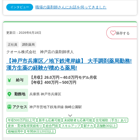
職場の薬剤師さんにお話を伺ってきました
インタビュー
更新日：2026年6月18日
保存する
正社員
調剤薬局
クオール株式会社 神戸店の薬剤師求人
【神戸市兵庫区／地下鉄湾岸線】 大手調剤薬局勤務!
漢方生薬の経験が積める薬局!
【月収】26.0万円～40.0万円モデル月収
給与
【年収】400万円～500万円
勤務地
兵庫県 神戸市兵庫区
アクセス
神戸市営地下鉄海岸線 御崎公園駅
年収500万円以上可
新卒も応募可能
未経験者も応募可能
住宅補助（手当）あり
産休・育休取得実績有り
総合門前
スキルアップ
駅チカ
店舗数30以上
積極採用中
年間休日120日以上