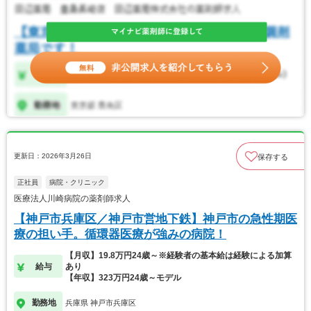
更新日：2026年3月26日
保存する
正社員
病院・クリニック
医療法人川崎病院の薬剤師求人
【神戸市兵庫区／神戸市営地下鉄】神戸市の急性期医
療の担い手。循環器医療が強みの病院！
【月収】19.8万円24歳～※経験者の基本給は経験による加算
給与
あり
【年収】323万円24歳～モデル
勤務地
兵庫県 神戸市兵庫区