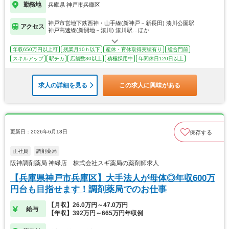
勤務地
兵庫県 神戸市兵庫区
神戸市営地下鉄西神・山手線(新神戸－新長田) 湊川公園駅
アクセス
神戸高速線(新開地－湊川) 湊川駅…ほか
年収650万円以上可
残業月10ｈ以下
産休・育休取得実績有り
総合門前
スキルアップ
駅チカ
店舗数30以上
積極採用中
年間休日120日以上
求人の詳細を見る
この求人に興味がある
更新日：2026年6月18日
保存する
正社員
調剤薬局
阪神調剤薬局 神緑店 株式会社スギ薬局の薬剤師求人
【兵庫県神戸市兵庫区】大手法人が母体◎年収600万
円台も目指せます！調剤薬局でのお仕事
【月収】26.0万円～47.0万円
給与
【年収】392万円～665万円年収例