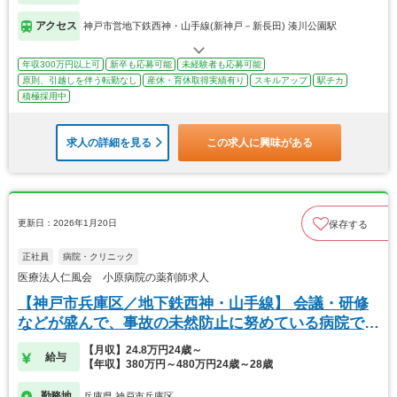
アクセス
神戸市営地下鉄西神・山手線(新神戸－新長田) 湊川公園駅
年収300万円以上可
新卒も応募可能
未経験者も応募可能
原則、引越しを伴う転勤なし
産休・育休取得実績有り
スキルアップ
駅チカ
積極採用中
求人の詳細を見る
この求人に興味がある
更新日：2026年1月20日
保存する
正社員
病院・クリニック
医療法人仁風会 小原病院の薬剤師求人
【神戸市兵庫区／地下鉄西神・山手線】 会議・研修
などが盛んで、事故の未然防止に努めている病院で
す！
【月収】24.8万円24歳～
給与
【年収】380万円～480万円24歳～28歳
勤務地
兵庫県 神戸市兵庫区