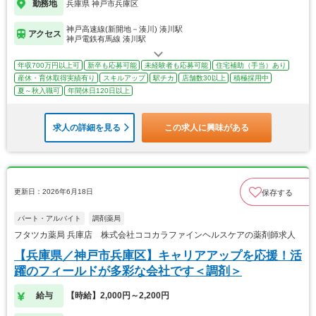
勤務地
兵庫県 神戸市兵庫区
神戸高速線(新開地－湊川) 湊川駅
アクセス
神戸電鉄有馬線 湊川駅
年収700万円以上可
新卒も応募可能
未経験者も応募可能
住宅補助（手当）あり
産休・育休取得実績有り
スキルアップ
駅チカ
店舗数30以上
積極採用中
夏～秋入職可
年間休日120日以上
求人の詳細を見る
この求人に興味がある
更新日：2026年6月18日
保存する
パート・アルバイト
調剤薬局
フタツカ薬局 兵庫店 株式会社ココカラファインヘルスケアの薬剤師求人
【兵庫県／神戸市兵庫区】キャリアアップを応援！活
躍のフィールドが多彩な会社です＜調剤＞
給与
【時給】2,000円～2,200円