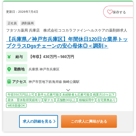
更新日：2026年7月4日
保存する
正社員
調剤薬局
フタツカ薬局 兵庫店 株式会社ココカラファインヘルスケアの薬剤師求人
【兵庫県／神戸市兵庫区】年間休日120日☆業界トッ
プクラスDgsチェーンの安心母体◎＜調剤＞
給与
【年収】430万円～560万円
勤務地
兵庫県 神戸市兵庫区
アクセス
神戸市営地下鉄海岸線 御崎公園駅
年収550万円以上可
新卒も応募可能
未経験者も応募可能
残業月10ｈ以下
産休・育休取得実績有り
駅チカ
店舗数30以上
積極採用中
在宅業務あり
WEB面接OK
求人の詳細を見る
この求人に興味がある