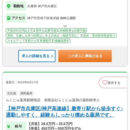
勤務地
兵庫県 神戸市兵庫区
アクセス
神戸市営地下鉄海岸線 御崎公園駅
年収300万円以上可
新卒も応募可能
未経験者も応募可能
原則、引越しを伴う転勤なし
土日休み（相談可含む）
産休・育休取得実績有り
スキルアップ
駅チカ
車通勤可
積極採用中
求人の詳細を見る
この求人に興味がある
更新日：2024年9月17日
保存する
正社員
調剤薬局
らくじゅ薬局新開地店 有限会社らくじゅ薬局の薬剤師求人
【神戸市兵庫区/神戸高速線】最寄り駅から徒歩すぐ♪
通勤しやすく、経験もしっかり積める薬局です。
【月収】28.0万円～35.0万円
給与
【年収】450万円～550万円モデル