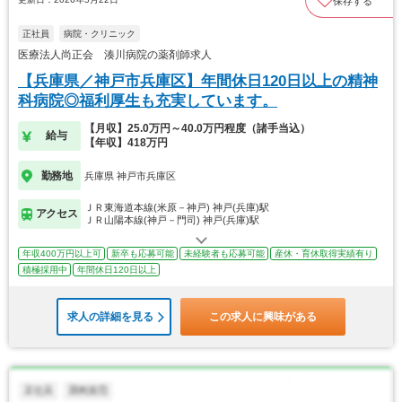
保存する
正社員
病院・クリニック
医療法人尚正会 湊川病院の薬剤師求人
【兵庫県／神戸市兵庫区】年間休日120日以上の精神
科病院◎福利厚生も充実しています。
【月収】25.0万円～40.0万円程度（諸手当込）
給与
【年収】418万円
勤務地
兵庫県 神戸市兵庫区
ＪＲ東海道本線(米原－神戸) 神戸(兵庫)駅
アクセス
ＪＲ山陽本線(神戸－門司) 神戸(兵庫)駅
年収400万円以上可
新卒も応募可能
未経験者も応募可能
産休・育休取得実績有り
積極採用中
年間休日120日以上
求人の詳細を見る
この求人に興味がある