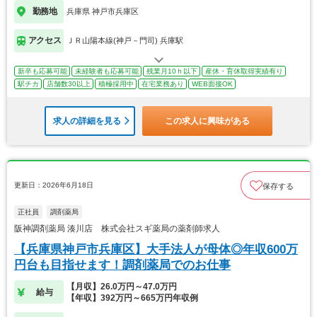
勤務地
兵庫県 神戸市兵庫区
アクセス
ＪＲ山陽本線(神戸－門司) 兵庫駅
新卒も応募可能
未経験者も応募可能
残業月10ｈ以下
産休・育休取得実績有り
駅チカ
店舗数30以上
積極採用中
在宅業務あり
WEB面接OK
求人の詳細を見る
この求人に興味がある
更新日：2026年6月18日
保存する
正社員
調剤薬局
阪神調剤薬局 湊川店 株式会社スギ薬局の薬剤師求人
【兵庫県神戸市兵庫区】大手法人が母体◎年収600万
円台も目指せます！調剤薬局でのお仕事
【月収】26.0万円～47.0万円
給与
【年収】392万円～665万円年収例