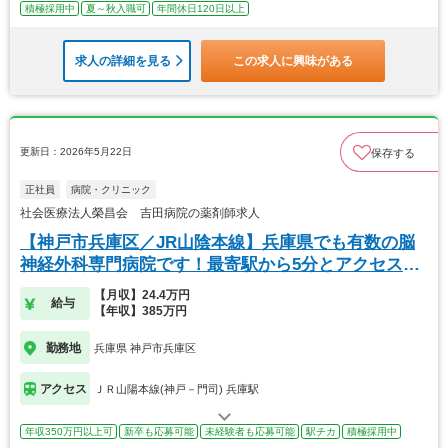
積極採用中
夏～秋入職可
年間休日120日以上
求人の詳細を見る
この求人に興味がある
更新日：2026年5月22日
保存する
正社員
病院・クリニック
社会医療法人榮昌会 吉田病院の薬剤師求人
【神戸市兵庫区／JR山陰本線】兵庫県でも有数の脳
神経外科専門病院です！最寄駅から5分とアクセスも
便利
【月収】24.4万円
給与
【年収】385万円
勤務地
兵庫県 神戸市兵庫区
アクセス
ＪＲ山陽本線(神戸－門司) 兵庫駅
年収350万円以上可
新卒も応募可能
未経験者も応募可能
駅チカ
積極採用中