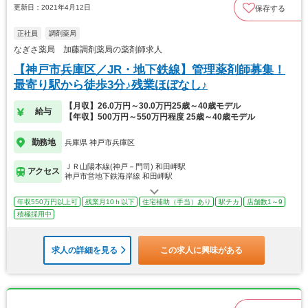
更新日：2021年4月12日
保存する
正社員
調剤薬局
なぎさ薬局 加藤調剤薬局の薬剤師求人
【神戸市兵庫区／JR・地下鉄線】管理薬剤師募集！
最寄り駅から徒歩3分♪残業ほぼなし♪
【月収】26.0万円～30.0万円25歳～40歳モデル
給与
【年収】500万円～550万円程度 25歳～40歳モデル
勤務地
兵庫県 神戸市兵庫区
ＪＲ山陽本線(神戸－門司) 和田岬駅
アクセス
神戸市営地下鉄海岸線 和田岬駅
年収550万円以上可
残業月10ｈ以下
住宅補助（手当）あり
駅チカ
店舗数1～9
積極採用中
求人の詳細を見る
この求人に興味がある