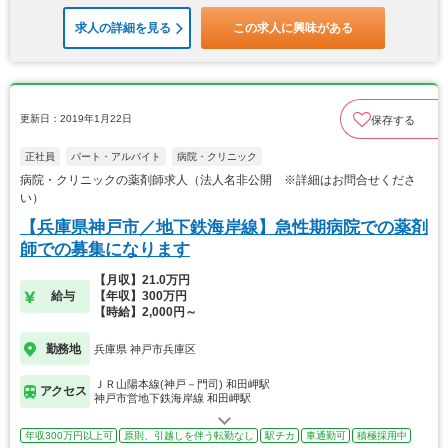
求人の詳細を見る
この求人に興味がある
更新日：2019年1月22日
保存する
正社員
パート・アルバイト
病院・クリニック
病院・クリニックの薬剤師求人（法人名非公開 ※詳細はお問合せくださ
い）
【兵庫県神戸市／地下鉄海岸線】急性期病院での薬剤
師での募集になります
【月収】21.0万円
給与
【年収】300万円
【時給】2,000円～
勤務地
兵庫県 神戸市兵庫区
ＪＲ山陽本線(神戸－門司) 和田岬駅
アクセス
神戸市営地下鉄海岸線 和田岬駅
年収300万円以上可
原則、引越しを伴う転勤なし
駅チカ
車通勤可
積極採用中