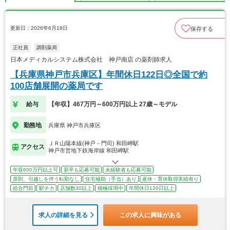
更新日：2026年6月18日
保存する
正社員
調剤薬局
日本メディカルシステム株式会社 神戸南店 の薬剤師求人
【兵庫県神戸市兵庫区】年間休日122日◎全国で約
100店舗展開の薬局です
給与
【年収】467万円～600万円以上 27歳～モデル
勤務地
兵庫県 神戸市兵庫区
ＪＲ山陽本線(神戸－門司) 和田岬駅
アクセス
神戸市営地下鉄海岸線 和田岬駅
年収600万円以上可
新卒も応募可能
未経験者も応募可能
原則、引越しを伴う転勤なし
住宅補助（手当）あり
産休・育休取得実績有り
総合門前
駅チカ
店舗数30以上
積極採用中
年間休日120日以上
求人の詳細を見る
この求人に興味がある