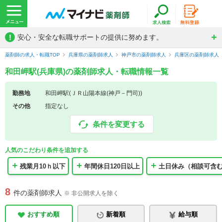
!
安心・安全な転職サポートの提供に努めます。
薬剤師の求人・転職TOP
兵庫県の薬剤師求人
神戸市の薬剤師求人
兵庫区の薬剤師求人
和田岬駅(兵庫県)の薬剤師求人・転職情報一覧
勤務地
和田岬駅(ＪＲ山陽本線(神戸－門司))
その他
指定なし
条件を変更する
人気のこだわり条件を追加する
残業月10ｈ以下
年間休日120日以上
土日休み（相談可含
8
件の薬剤師求人
※ 非公開求人を除く
おすすめ順
新着順
給与順