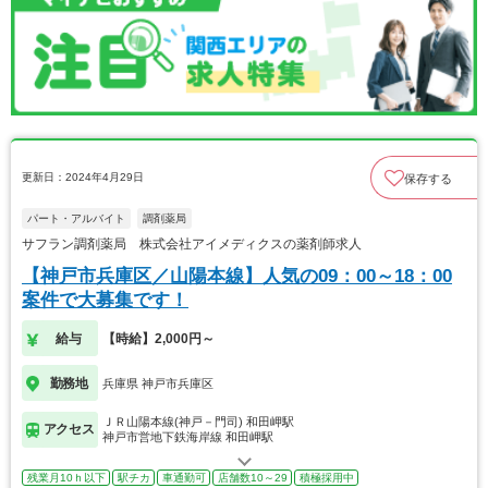
更新日：2024年4月29日
保存する
パート・アルバイト
調剤薬局
サフラン調剤薬局 株式会社アイメディクスの薬剤師求人
【神戸市兵庫区／山陽本線】人気の09：00～18：00
案件で大募集です！
給与
【時給】2,000円～
勤務地
兵庫県 神戸市兵庫区
ＪＲ山陽本線(神戸－門司) 和田岬駅
アクセス
神戸市営地下鉄海岸線 和田岬駅
残業月10ｈ以下
駅チカ
車通勤可
店舗数10～29
積極採用中