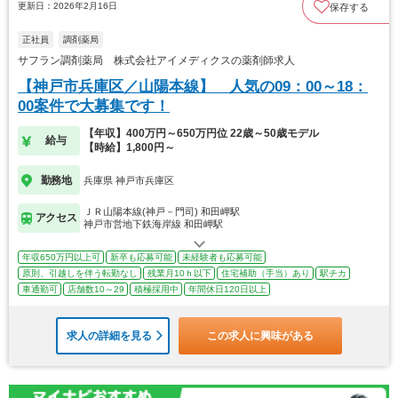
更新日：2026年2月16日
保存する
正社員
調剤薬局
サフラン調剤薬局 株式会社アイメディクスの薬剤師求人
【神戸市兵庫区／山陽本線】 人気の09：00～18：
00案件で大募集です！
【年収】400万円～650万円位 22歳～50歳モデル
給与
【時給】1,800円～
勤務地
兵庫県 神戸市兵庫区
ＪＲ山陽本線(神戸－門司) 和田岬駅
アクセス
神戸市営地下鉄海岸線 和田岬駅
年収650万円以上可
新卒も応募可能
未経験者も応募可能
原則、引越しを伴う転勤なし
残業月10ｈ以下
住宅補助（手当）あり
駅チカ
車通勤可
店舗数10～29
積極採用中
年間休日120日以上
求人の詳細を見る
この求人に興味がある