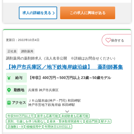
求人の詳細を見る
この求人に興味がある
更新日：2022年10月4日
保存する
正社員
調剤薬局
調剤薬局の薬剤師求人（法人名非公開 ※詳細はお問合せください）
【神戸市兵庫区／地下鉄海岸線沿線】 薬剤師募集
給与
【年収】400万円～500万円以上 23歳～50歳モデル
勤務地
兵庫県 神戸市兵庫区
ＪＲ山陽本線(神戸－門司) 和田岬駅
アクセス
神戸市営地下鉄海岸線 和田岬駅
年収500万円以上可
新卒も応募可能
未経験者も応募可能
原則、引越しを伴う転勤なし
産休・育休取得実績有り
総合門前
駅チカ
店舗数1～9
積極採用中
年間休日120日以上