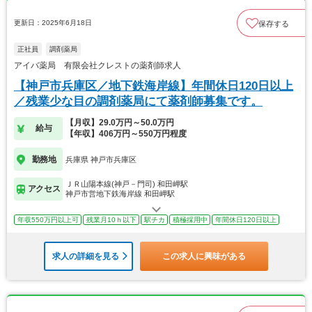
更新日：2025年6月18日
保存する
正社員
調剤薬局
アイバ薬局 有限会社クレストの薬剤師求人
【神戸市兵庫区／地下鉄海岸線】年間休日120日以上
／残業少な目の調剤薬局にて薬剤師募集です。
【月収】29.0万円～50.0万円
給与
【年収】406万円～550万円程度
勤務地
兵庫県 神戸市兵庫区
ＪＲ山陽本線(神戸－門司) 和田岬駅
アクセス
神戸市営地下鉄海岸線 和田岬駅
年収550万円以上可
残業月10ｈ以下
駅チカ
積極採用中
年間休日120日以上
求人の詳細を見る
この求人に興味がある