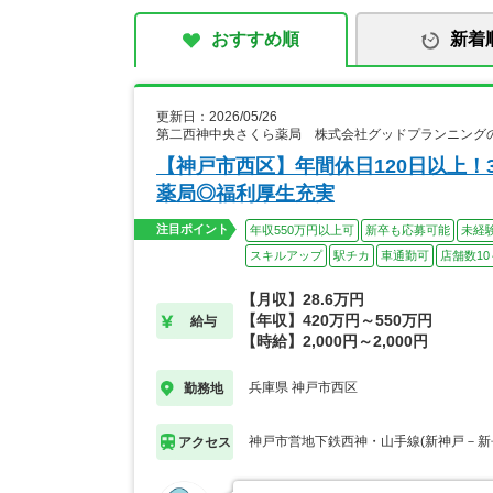
おすすめ順
新着
更新日：2026/05/26
第二西神中央さくら薬局 株式会社グッドプランニング
【神戸市西区】年間休日120日以上
薬局◎福利厚生充実
注目ポイント
年収550万円以上可
新卒も応募可能
未経
スキルアップ
駅チカ
車通勤可
店舗数10
【月収】28.6万円
【年収】420万円～550万円
給与
【時給】2,000円～2,000円
兵庫県 神戸市西区
勤務地
神戸市営地下鉄西神・山手線(新神戸－新
アクセス