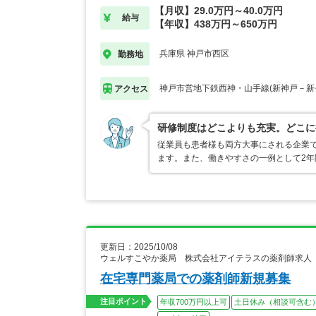
【月収】29.0万円～40.0万円
給与
【年収】438万円～650万円
兵庫県 神戸市西区
勤務地
神戸市営地下鉄西神・山手線(新神戸－新
アクセス
研修制度はどこよりも充実。どこに
従業員も患者様も両方大事にされる企業
ます。また、働きやすさの一例として2年
更新日：2025/10/08
ウェルすこやか薬局 株式会社アイテラスの薬剤師求人
在宅専門薬局での薬剤師新規募集
注目ポイント
年収700万円以上可
土日休み（相談可含む