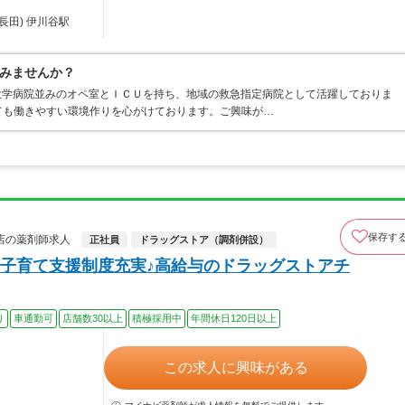
田) 伊川谷駅
みませんか？
。大学病院並みのオペ室とＩＣＵを持ち、地域の救急指定病院として活躍しておりま
ても働きやすい環境作りを心がけております。ご興味が…
保存す
店の薬剤師求人
正社員
ドラッグストア（調剤併設）
子育て支援制度充実♪高給与のドラッグストアチ
り
車通勤可
店舗数30以上
積極採用中
年間休日120日以上
この求人に興味がある