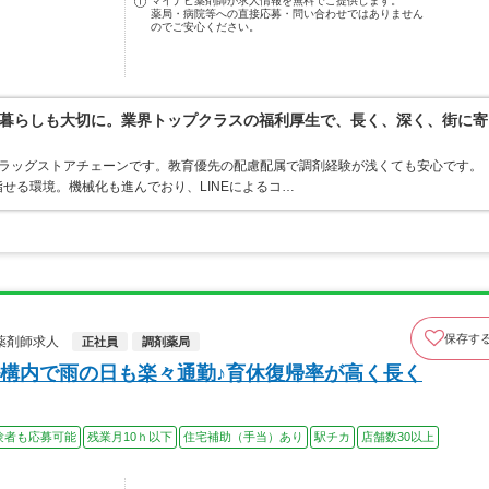
マイナビ薬剤師が求人情報を無料でご提供します。
薬局・病院等への直接応募・問い合わせではありません
のでご安心ください。
暮らしも大切に。業界トップクラスの福利厚生で、長く、深く、街に寄
うドラッグストアチェーンです。教育優先の配慮配属で調剤経験が浅くても安心です。
せる環境。機械化も進んでおり、LINEによるコ…
保存す
薬剤師求人
正社員
調剤薬局
構内で雨の日も楽々通勤♪育休復帰率が高く長く
験者も応募可能
残業月10ｈ以下
住宅補助（手当）あり
駅チカ
店舗数30以上