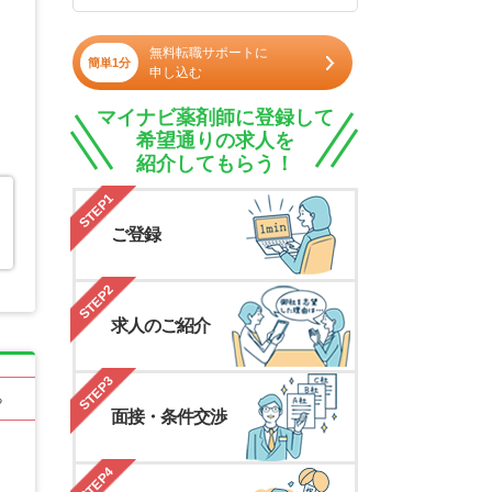
無料転職サポートに
簡単1分
申し込む
マイナビ薬剤師に登録して
希望通りの求人を
紹介してもらう！
STEP1
ご登録
STEP2
求人のご紹介
STEP3
る
面接・条件交渉
STEP4