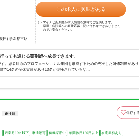
この求人に興味がある
マイナビ薬剤師が求人情報を無料でご提供します。
薬局・病院等への直接応募・問い合わせではありません
のでご安心ください。
長田) 学園都市駅
行っても通じる薬剤師へ成長できます。
です。患者対応のプロフェッショナル集団を形成するための充実した研修制度があり
間で14名の産休実績があり13名が復帰されているな…
保存す
正社員
）
残業月10ｈ以下
車通勤可
積極採用中
年間休日120日以上
在宅業務あり