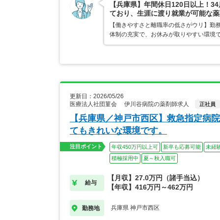
【兵庫県】年間休日120日以上！
ており、生涯に渡り就業が可能な薬
【働きやすさと離職率の低さがウリ】勤
体制の充実で、お休みが取りやすい環境
更新日：2026/05/26
医療法人社団菫会 伊川谷病院の薬剤師求人
正社員
【兵庫県／神戸市西区】救急指定病院
てもきれいな環境です。
注目ポイント
年収450万円以上可
新卒も応募可能
未経
積極採用中
夏～秋入職可
【月収】27.0万円（諸手当込）
給与
【年収】416万円～462万円
兵庫県 神戸市西区
勤務地