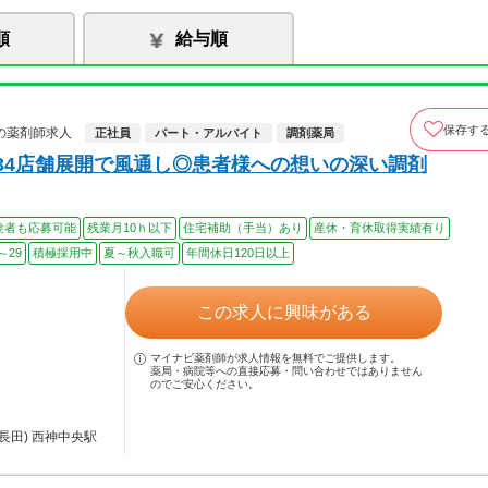
順
給与順
保存す
の薬剤師求人
正社員
パート・アルバイト
調剤薬局
！34店舗展開で風通し◎患者様への想いの深い調剤
験者も応募可能
残業月10ｈ以下
住宅補助（手当）あり
産休・育休取得実績有り
～29
積極採用中
夏～秋入職可
年間休日120日以上
この求人に興味がある
マイナビ薬剤師が求人情報を無料でご提供します。
薬局・病院等への直接応募・問い合わせではありません
のでご安心ください。
長田) 西神中央駅