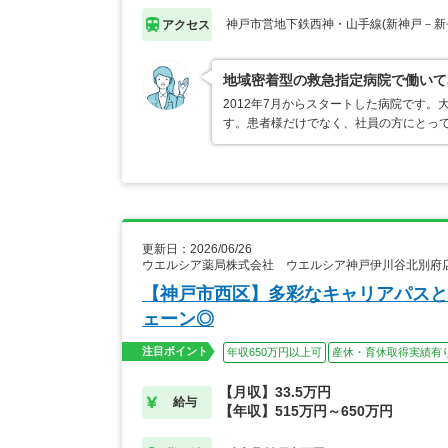
神戸市営地下鉄西神・山手線(新神戸－新長
アクセス
地域密着型の救急指定病院で働いて
2012年7月からスタートした病院です
す。患者様だけでなく、社員の方にとっ
更新日：2026/06/26
ウエルシア薬局株式会社 ウエルシア神戸伊川谷北別府
【神戸市西区】多彩なキャリアパスと
ェーン◎
注目ポイント
年収650万円以上可
産休・育休取得実績有
【月収】33.5万円
給与
【年収】515万円～650万円