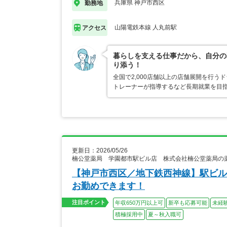
兵庫県 神戸市西区
勤務地
山陽電鉄本線 人丸前駅
アクセス
暮らしを支える仕事だから、自分の
り添う！
全国で2,000店舗以上の店舗展開を行
トレーナーが指導するなど長期就業を目指
更新日：2026/05/26
楠公堂薬局 学園都市駅ビル店 株式会社楠公堂薬局の
【神戸市西区／地下鉄西神線】駅ビル
お勤めできます！
注目ポイント
年収650万円以上可
新卒も応募可能
未経
積極採用中
夏～秋入職可