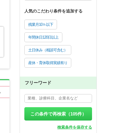
人気のこだわり条件を追加する
残業月10ｈ以下
年間休日120日以上
土日休み（相談可含む）
産休・育休取得実績有り
フリーワード
る
この条件で再検索（
105
件）
検索条件を保存する