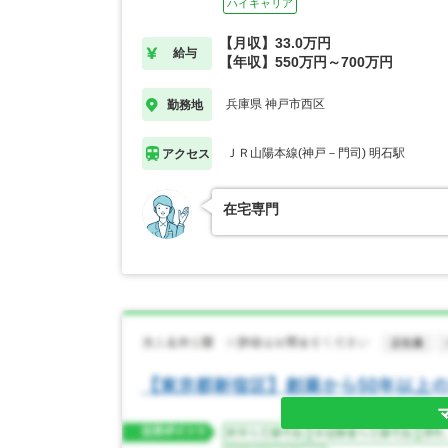
ハイキャリア
【月収】33.0万円
給与
【年収】550万円～700万円
兵庫県 神戸市西区
勤務地
ＪＲ山陽本線(神戸－門司) 明石駅
アクセス
在宅専門