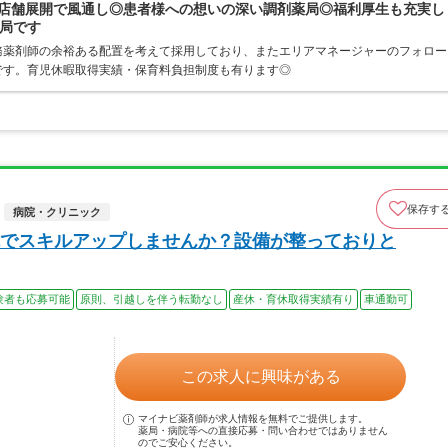
34店舗展開で風通し◎患者様への想いの深い調剤薬局◎福利厚生も充実し
局です
務薬剤師の余裕ある配置を考えて採用しており、またエリアマネージャーのフォロー
です。育児休暇取得実績・保育料負担制度も有ります◎
保存す
病院・クリニック
でスキルアップしませんか？設備が整っておりと
験者も応募可能
原則、引越しを伴う転勤なし
産休・育休取得実績有り
車通勤可
この求人に興味がある
マイナビ薬剤師が求人情報を無料でご提供します。
薬局・病院等への直接応募・問い合わせではありません
のでご安心ください。