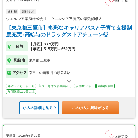
保存する
正社員
調剤薬局
ウエルシア薬局株式会社 ウエルシア三鷹店の薬剤師求人
【東京都三鷹市】多彩なキャリアパスと子育て支援制
度充実♪高給与のドラッグストアチェーン◎
【月収】33.5万円
給与
【年収】515万円～650万円
勤務地
東京都 三鷹市
アクセス
京王井の頭線 井の頭公園駅
年収650万円以上可
産休・育休取得実績有り
店舗数30以上
積極採用中
年間休日120日以上
求人の詳細を見る
この求人に興味がある
更新日：2026年6月27日
保存する