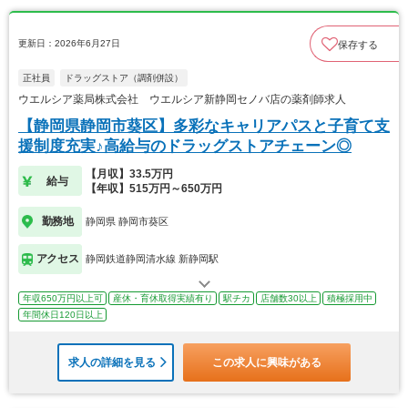
更新日：2026年6月27日
保存する
正社員
ドラッグストア（調剤併設）
ウエルシア薬局株式会社 ウエルシア新静岡セノバ店の薬剤師求人
【静岡県静岡市葵区】多彩なキャリアパスと子育て支
援制度充実♪高給与のドラッグストアチェーン◎
【月収】33.5万円
給与
【年収】515万円～650万円
勤務地
静岡県 静岡市葵区
アクセス
静岡鉄道静岡清水線 新静岡駅
年収650万円以上可
産休・育休取得実績有り
駅チカ
店舗数30以上
積極採用中
年間休日120日以上
求人の詳細を見る
この求人に興味がある