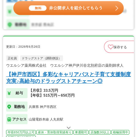
更新日：2026年6月26日
保存する
正社員
ドラッグストア（調剤併設）
ウエルシア薬局株式会社 ウエルシア神戸伊川谷北別府店の薬剤師求人
【神戸市西区】多彩なキャリアパスと子育て支援制度
充実♪高給与のドラッグストアチェーン◎
【月収】33.5万円
給与
【年収】515万円～650万円
勤務地
兵庫県 神戸市西区
アクセス
山陽電鉄本線 人丸前駅
年収650万円以上可
産休・育休取得実績有り
車通勤可
店舗数30以上
積極採用中