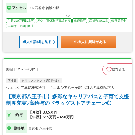
アクセス
ＪＲ石巻線 曽波神駅
年収650万円以上可
産休・育休取得実績有り
車通勤可
店舗数30以上
積極採用中
年間休日120日以上
求人の詳細を見る
この求人に興味がある
更新日：2026年6月27日
保存する
正社員
ドラッグストア（調剤併設）
ウエルシア薬局株式会社 ウエルシア八王子駅北口店の薬剤師求人
【東京都八王子市】多彩なキャリアパスと子育て支援
制度充実♪高給与のドラッグストアチェーン◎
【月収】33.5万円
給与
【年収】515万円～650万円
勤務地
東京都 八王子市