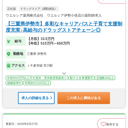
正社員
ドラッグストア（調剤併設）
ウエルシア薬局株式会社 ウエルシア伊勢小俣店の薬剤師求人
【三重県伊勢市】多彩なキャリアパスと子育て支援制
度充実♪高給与のドラッグストアチェーン◎
【月収】33.5万円
給与
【年収】515万円～650万円
勤務地
三重県 伊勢市
アクセス
ＪＲ参宮線 宮川駅
年収650万円以上可
産休・育休取得実績有り
駅チカ
車通勤可
店舗数30以上
積極採用中
年間休日120日以上
求人の詳細を見る
この求人に興味がある
更新日：2026年6月27日
保存する