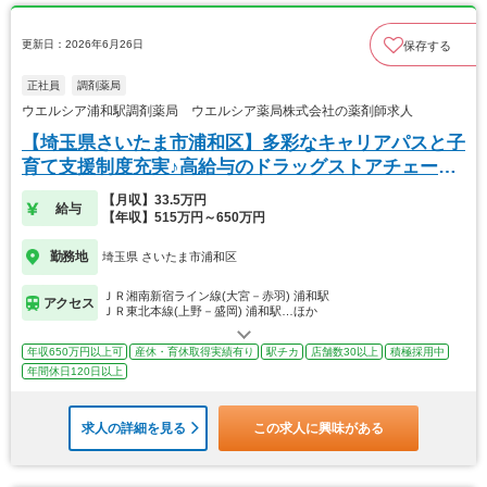
更新日：2026年6月26日
保存する
正社員
調剤薬局
ウエルシア浦和駅調剤薬局 ウエルシア薬局株式会社の薬剤師求人
【埼玉県さいたま市浦和区】多彩なキャリアパスと子
育て支援制度充実♪高給与のドラッグストアチェーン
◎
【月収】33.5万円
給与
【年収】515万円～650万円
勤務地
埼玉県 さいたま市浦和区
ＪＲ湘南新宿ライン線(大宮－赤羽) 浦和駅
アクセス
ＪＲ東北本線(上野－盛岡) 浦和駅…ほか
年収650万円以上可
産休・育休取得実績有り
駅チカ
店舗数30以上
積極採用中
年間休日120日以上
求人の詳細を見る
この求人に興味がある