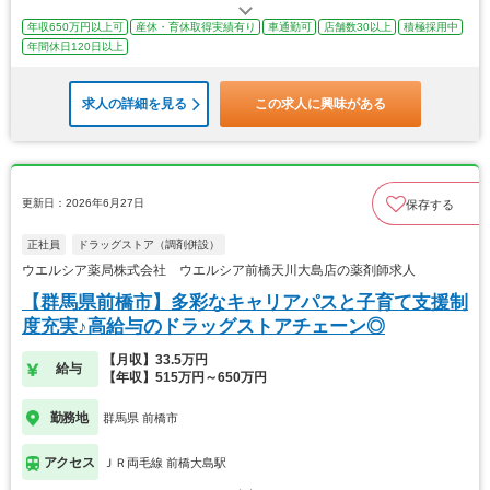
年収650万円以上可
産休・育休取得実績有り
車通勤可
店舗数30以上
積極採用中
年間休日120日以上
求人の詳細を見る
この求人に興味がある
更新日：2026年6月27日
保存する
正社員
ドラッグストア（調剤併設）
ウエルシア薬局株式会社 ウエルシア前橋天川大島店の薬剤師求人
【群馬県前橋市】多彩なキャリアパスと子育て支援制
度充実♪高給与のドラッグストアチェーン◎
【月収】33.5万円
給与
【年収】515万円～650万円
勤務地
群馬県 前橋市
アクセス
ＪＲ両毛線 前橋大島駅