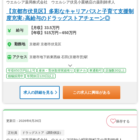
ウエルシア薬局株式会社 ウエルシア伏見小栗栖店の薬剤師求人
【京都市伏見区】多彩なキャリアパスと子育て支援制
度充実♪高給与のドラッグストアチェーン◎
【月収】33.5万円
給与
【年収】515万円～650万円
勤務地
京都府 京都市伏見区
アクセス
京都市地下鉄東西線 石田(京都市営)駅
年収650万円以上可
産休・育休取得実績有り
駅チカ
車通勤可
店舗数30以上
積極採用中
年間休日120日以上
求人の詳細を見る
この求人に興味がある
更新日：2026年6月26日
保存する
正社員
ドラッグストア（調剤併設）
ウエルシア薬局株式会社 ウエルシア福知山昭和新町店の薬剤師求人