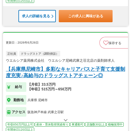
年間休日120日以上
求人の詳細を見る
この求人に興味がある
更新日：2026年6月26日
保存する
正社員
ドラッグストア（調剤併設）
ウエルシア薬局株式会社 ウエルシア尼崎武庫之荘北店の薬剤師求人
【兵庫県尼崎市】多彩なキャリアパスと子育て支援制
度充実♪高給与のドラッグストアチェーン◎
【月収】33.5万円
給与
【年収】515万円～650万円
勤務地
兵庫県 尼崎市
アクセス
阪急神戸本線 武庫之荘駅
年収650万円以上可
産休・育休取得実績有り
車通勤可
店舗数30以上
積極採用中
年間休日120日以上