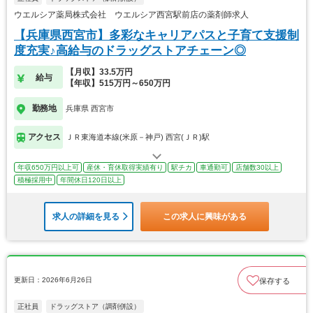
ウエルシア薬局株式会社 ウエルシア西宮駅前店の薬剤師求人
【兵庫県西宮市】多彩なキャリアパスと子育て支援制
度充実♪高給与のドラッグストアチェーン◎
【月収】33.5万円
給与
【年収】515万円～650万円
勤務地
兵庫県 西宮市
アクセス
ＪＲ東海道本線(米原－神戸) 西宮(ＪＲ)駅
年収650万円以上可
産休・育休取得実績有り
駅チカ
車通勤可
店舗数30以上
積極採用中
年間休日120日以上
求人の詳細を見る
この求人に興味がある
更新日：2026年6月26日
保存する
正社員
ドラッグストア（調剤併設）