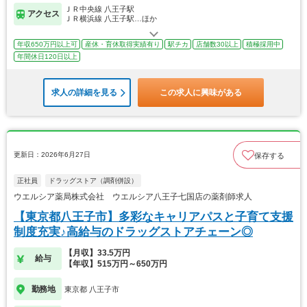
ＪＲ中央線 八王子駅
アクセス
ＪＲ横浜線 八王子駅…ほか
年収650万円以上可
産休・育休取得実績有り
駅チカ
店舗数30以上
積極採用中
年間休日120日以上
求人の詳細を見る
この求人に興味がある
更新日：2026年6月27日
保存する
正社員
ドラッグストア（調剤併設）
ウエルシア薬局株式会社 ウエルシア八王子七国店の薬剤師求人
【東京都八王子市】多彩なキャリアパスと子育て支援
制度充実♪高給与のドラッグストアチェーン◎
【月収】33.5万円
給与
【年収】515万円～650万円
勤務地
東京都 八王子市