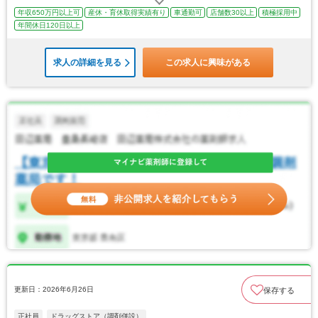
年収650万円以上可
産休・育休取得実績有り
車通勤可
店舗数30以上
積極採用中
年間休日120日以上
求人の詳細を見る
この求人に興味がある
更新日：2026年6月26日
保存する
正社員
ドラッグストア（調剤併設）