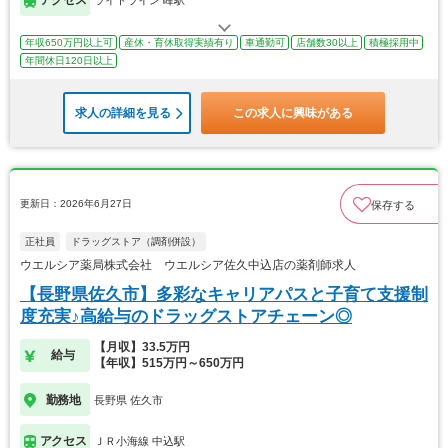
年収650万円以上可
産休・育休取得実績有り
車通勤可
店舗数30以上
積極採用中
年間休日120日以上
求人の詳細を見る
この求人に興味がある
更新日：2026年6月27日
保存する
正社員
ドラッグストア（調剤併設）
ウエルシア薬局株式会社 ウエルシア佐久中込店の薬剤師求人
【長野県佐久市】多彩なキャリアパスと子育て支援制
度充実♪高給与のドラッグストアチェーン◎
【月収】33.5万円
給与
【年収】515万円～650万円
勤務地
長野県 佐久市
アクセス
ＪＲ小海線 中込駅