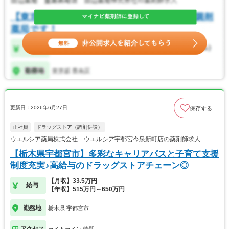
更新日：2026年6月27日
保存する
正社員
ドラッグストア（調剤併設）
ウエルシア薬局株式会社 ウエルシア宇都宮今泉新町店の薬剤師求人
【栃木県宇都宮市】多彩なキャリアパスと子育て支援
制度充実♪高給与のドラッグストアチェーン◎
【月収】33.5万円
給与
【年収】515万円～650万円
勤務地
栃木県 宇都宮市
アクセス
ライトライン 峰駅