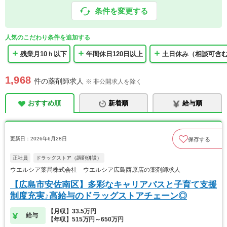
条件を変更する
人気のこだわり条件を追加する
残業月10ｈ以下
年間休日120日以上
土日休み（相談可含
1,968
件の薬剤師求人
※ 非公開求人を除く
おすすめ順
新着順
給与順
更新日：2026年6月28日
保存する
正社員
ドラッグストア（調剤併設）
ウエルシア薬局株式会社 ウエルシア広島西原店の薬剤師求人
【広島市安佐南区】多彩なキャリアパスと子育て支援
制度充実♪高給与のドラッグストアチェーン◎
【月収】33.5万円
給与
【年収】515万円～650万円