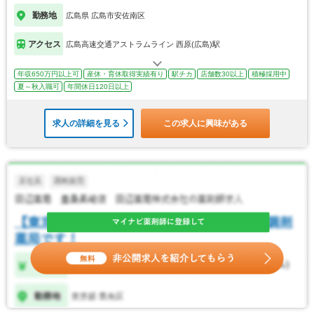
勤務地
広島県 広島市安佐南区
アクセス
広島高速交通アストラムライン 西原(広島)駅
年収650万円以上可
産休・育休取得実績有り
駅チカ
店舗数30以上
積極採用中
夏～秋入職可
年間休日120日以上
求人の詳細を見る
この求人に興味がある