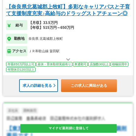
【奈良県北葛城郡上牧町】多彩なキャリアパスと子育
て支援制度充実♪高給与のドラッグストアチェーン◎
【月収】33.5万円
給与
【年収】515万円～650万円
勤務地
奈良県 北葛城郡上牧町
アクセス
ＪＲ和歌山線 畠田駅
年収650万円以上可
産休・育休取得実績有り
車通勤可
店舗数30以上
積極採用中
年間休日120日以上
求人の詳細を見る
この求人に興味がある