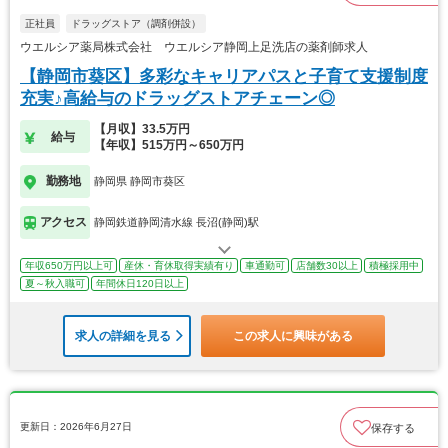
正社員
ドラッグストア（調剤併設）
ウエルシア薬局株式会社 ウエルシア静岡上足洗店の薬剤師求人
【静岡市葵区】多彩なキャリアパスと子育て支援制度
充実♪高給与のドラッグストアチェーン◎
【月収】33.5万円
給与
【年収】515万円～650万円
勤務地
静岡県 静岡市葵区
アクセス
静岡鉄道静岡清水線 長沼(静岡)駅
年収650万円以上可
産休・育休取得実績有り
車通勤可
店舗数30以上
積極採用中
夏～秋入職可
年間休日120日以上
求人の詳細を見る
この求人に興味がある
更新日：2026年6月27日
保存する