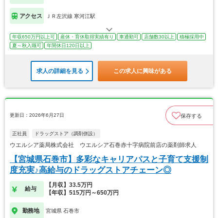
アクセス
ＪＲ左沢線 寒河江駅
年収650万円以上可
産休・育休取得実績有り
車通勤可
店舗数30以上
積極採用中
夏～秋入職可
年間休日120日以上
求人の詳細を見る
この求人に興味がある
更新日：2026年6月27日
保存する
正社員
ドラッグストア（調剤併設）
ウエルシア薬局株式会社 ウエルシア石巻赤十字病院前店の薬剤師求人
【宮城県石巻市】多彩なキャリアパスと子育て支援制
度充実♪高給与のドラッグストアチェーン◎
【月収】33.5万円
給与
【年収】515万円～650万円
勤務地
宮城県 石巻市