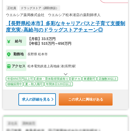
正社員
ドラッグストア（調剤併設）
ウエルシア薬局株式会社 ウエルシア松本渚店の薬剤師求人
【長野県松本市】多彩なキャリアパスと子育て支援制
度充実♪高給与のドラッグストアチェーン◎
【月収】33.5万円
給与
【年収】515万円～650万円
勤務地
長野県 松本市
アクセス
松本電気鉄道上高地線 渚(長野)駅
年収650万円以上可
産休・育休取得実績有り
駅チカ
車通勤可
店舗数30以上
積極採用中
夏～秋入職可
年間休日120日以上
求人の詳細を見る
この求人に興味がある