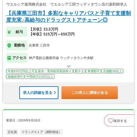
ウエルシア薬局株式会社 ウエルシア三田ウッディタウン店の薬剤師求人
【兵庫県三田市】多彩なキャリアパスと子育て支援制
度充実♪高給与のドラッグストアチェーン◎
【月収】33.5万円
給与
【年収】515万円～650万円
勤務地
兵庫県 三田市
アクセス
神戸電鉄公園都市線 ウッディタウン中央駅
年収650万円以上可
産休・育休取得実績有り
駅チカ
車通勤可
店舗数30以上
積極採用中
年間休日120日以上
求人の詳細を見る
この求人に興味がある
更新日：2026年6月26日
保存する
正社員
ドラッグストア（調剤併設）