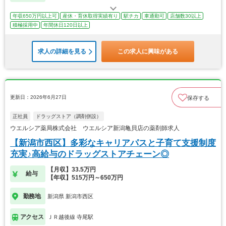
年収650万円以上可
産休・育休取得実績有り
駅チカ
車通勤可
店舗数30以上
積極採用中
年間休日120日以上
求人の詳細を見る
この求人に興味がある
更新日：2026年6月27日
保存する
正社員
ドラッグストア（調剤併設）
ウエルシア薬局株式会社 ウエルシア新潟亀貝店の薬剤師求人
【新潟市西区】多彩なキャリアパスと子育て支援制度
充実♪高給与のドラッグストアチェーン◎
【月収】33.5万円
給与
【年収】515万円～650万円
勤務地
新潟県 新潟市西区
アクセス
ＪＲ越後線 寺尾駅