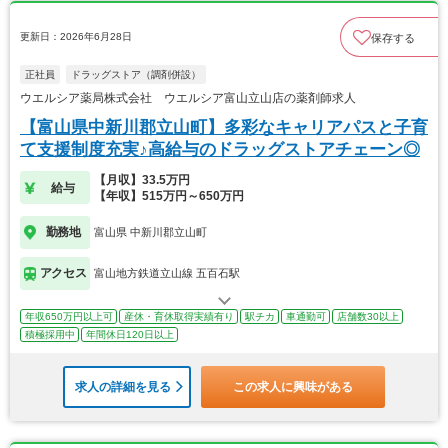
更新日：2026年6月28日
保存する
正社員
ドラッグストア（調剤併設）
ウエルシア薬局株式会社 ウエルシア富山立山店の薬剤師求人
【富山県中新川郡立山町】多彩なキャリアパスと子育
て支援制度充実♪高給与のドラッグストアチェーン◎
【月収】33.5万円
給与
【年収】515万円～650万円
勤務地
富山県 中新川郡立山町
アクセス
富山地方鉄道立山線 五百石駅
年収650万円以上可
産休・育休取得実績有り
駅チカ
車通勤可
店舗数30以上
積極採用中
年間休日120日以上
求人の詳細を見る
この求人に興味がある