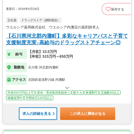
更新日：2026年6月28日
保存する
正社員
ドラッグストア（調剤併設）
ウエルシア薬局株式会社 ウエルシア内灘店の薬剤師求人
【石川県河北郡内灘町】多彩なキャリアパスと子育て
支援制度充実♪高給与のドラッグストアチェーン◎
【月収】33.5万円
給与
【年収】515万円～650万円
勤務地
石川県 河北郡内灘町
アクセス
北陸鉄道浅野川線 内灘駅
年収650万円以上可
産休・育休取得実績有り
駅チカ
車通勤可
店舗数30以上
積極採用中
年間休日120日以上
求人の詳細を見る
この求人に興味がある