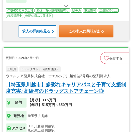
年収650万円以上可
産休・育休取得実績有り
駅チカ
車通勤可
店舗数30以上
積極採用中
年間休日120日以上
求人の詳細を見る
この求人に興味がある
更新日：2026年6月27日
保存する
正社員
ドラッグストア（調剤併設）
ウエルシア薬局株式会社 ウエルシア川越仙波2号店の薬剤師求人
【埼玉県川越市】多彩なキャリアパスと子育て支援制
度充実♪高給与のドラッグストアチェーン◎
【月収】33.5万円
給与
【年収】515万円～650万円
勤務地
埼玉県 川越市
ＪＲ川越線 川越駅
アクセス
東武東上線 川越駅