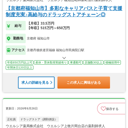
【京都府福知山市】多彩なキャリアパスと子育て支援
制度充実♪高給与のドラッグストアチェーン◎
【月収】33.5万円
給与
【年収】515万円～650万円
勤務地
京都府 福知山市
アクセス
京都丹後鉄道宮福線 福知山市民病院口駅
年収650万円以上可
産休・育休取得実績有り
車通勤可
店舗数30以上
積極採用中
年間休日120日以上
求人の詳細を見る
この求人に興味がある
更新日：2026年6月26日
保存する
正社員
ドラッグストア（調剤併設）
ウエルシア薬局株式会社 ウエルシア上牧片岡台店の薬剤師求人