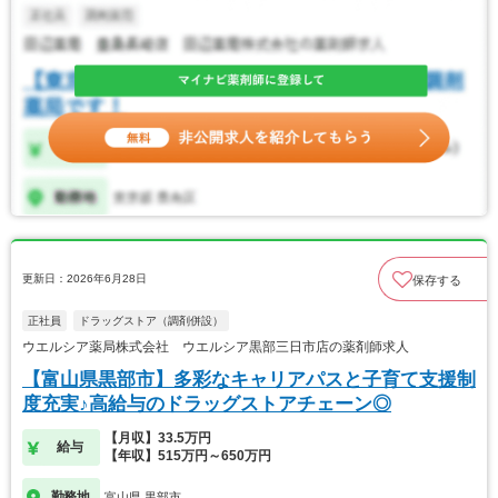
更新日：2026年6月28日
保存する
正社員
ドラッグストア（調剤併設）
ウエルシア薬局株式会社 ウエルシア黒部三日市店の薬剤師求人
【富山県黒部市】多彩なキャリアパスと子育て支援制
度充実♪高給与のドラッグストアチェーン◎
【月収】33.5万円
給与
【年収】515万円～650万円
勤務地
富山県 黒部市