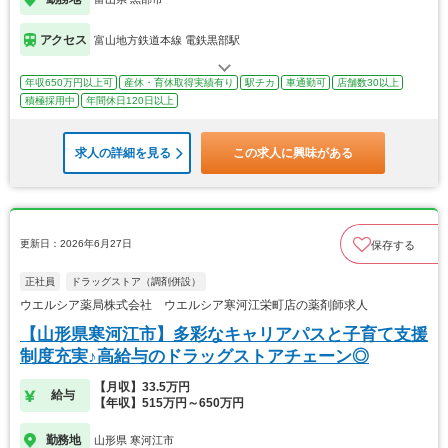
アクセス
富山地方鉄道本線 電鉄黒部駅
年収650万円以上可
産休・育休取得実績有り
駅チカ
車通勤可
店舗数30以上
積極採用中
年間休日120日以上
求人の詳細を見る
この求人に興味がある
更新日：2026年6月27日
保存する
正社員
ドラッグストア（調剤併設）
ウエルシア薬局株式会社 ウエルシア寒河江栄町店の薬剤師求人
【山形県寒河江市】多彩なキャリアパスと子育て支援
制度充実♪高給与のドラッグストアチェーン◎
【月収】33.5万円
給与
【年収】515万円～650万円
勤務地
山形県 寒河江市