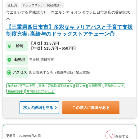
正社員
ドラッグストア（調剤併設）
ウエルシア薬局株式会社 ウエルシア イオンタウン四日市泊店の薬剤師求
人
【三重県四日市市】多彩なキャリアパスと子育て支援
制度充実♪高給与のドラッグストアチェーン◎
【月収】33.5万円
給与
【年収】515万円～650万円
勤務地
三重県 四日市市
アクセス
四日市あすなろう鉄道内部線 泊(三重)駅
年収650万円以上可
産休・育休取得実績有り
駅チカ
車通勤可
店舗数30以上
積極採用中
年間休日120日以上
求人の詳細を見る
この求人に興味がある
更新日：2026年6月27日
保存する