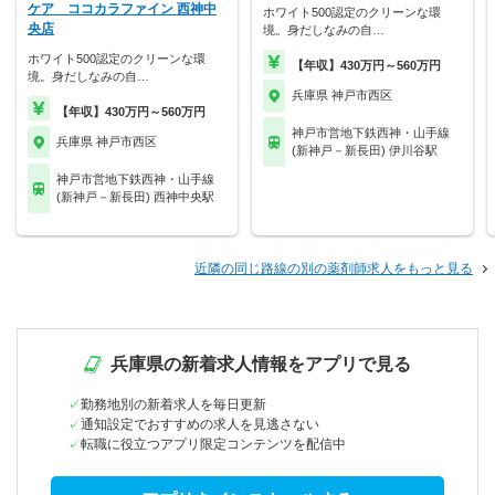
ケア ココカラファイン 西神中
ホワイト500認定のクリーンな環
央店
境。身だしなみの自…
ホワイト500認定のクリーンな環
【年収】430万円～560万円
境。身だしなみの自…
兵庫県 神戸市西区
【年収】430万円～560万円
神戸市営地下鉄西神・山手線
兵庫県 神戸市西区
(新神戸－新長田) 伊川谷駅
神戸市営地下鉄西神・山手線
(新神戸－新長田) 西神中央駅
近隣の同じ路線の別の薬剤師求人をもっと見る
兵庫県の新着求人情報をアプリで見る
勤務地別の新着求人を毎日更新
通知設定でおすすめの求人を見逃さない
転職に役立つアプリ限定コンテンツを配信中