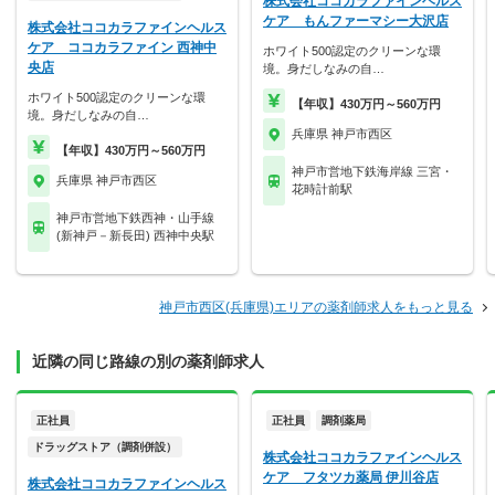
株式会社ココカラファインヘルス
ケア もんファーマシー大沢店
株式会社ココカラファインヘルス
ケア ココカラファイン 西神中
ホワイト500認定のクリーンな環
央店
境。身だしなみの自…
ホワイト500認定のクリーンな環
【年収】430万円～560万円
境。身だしなみの自…
兵庫県 神戸市西区
【年収】430万円～560万円
神戸市営地下鉄海岸線 三宮・
兵庫県 神戸市西区
花時計前駅
神戸市営地下鉄西神・山手線
(新神戸－新長田) 西神中央駅
神戸市西区(兵庫県)エリアの薬剤師求人をもっと見る
近隣の同じ路線の別の薬剤師求人
正社員
正社員
調剤薬局
ドラッグストア（調剤併設）
株式会社ココカラファインヘルス
ケア フタツカ薬局 伊川谷店
株式会社ココカラファインヘルス