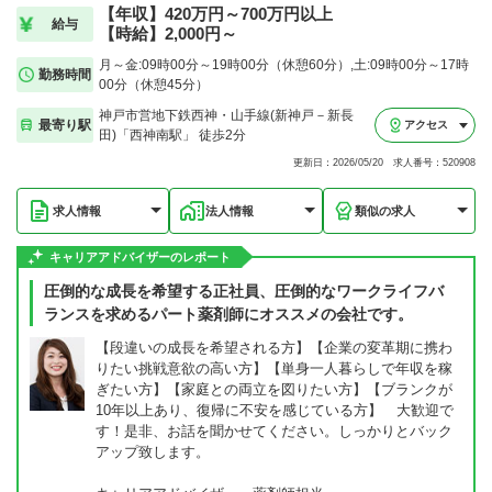
【年収】420万円～700万円以上
給与
【時給】2,000円～
月～金:09時00分～19時00分（休憩60分）,土:09時00分～17時
勤務時間
00分（休憩45分）
神戸市営地下鉄西神・山手線(新神戸－新長
最寄り駅
アクセス
田)「西神南駅」 徒歩2分
更新日：2026/05/20 求人番号：520908
求人情報
法人情報
類似の求人
キャリアアドバイザーのレポート
圧倒的な成長を希望する正社員、圧倒的なワークライフバ
ランスを求めるパート薬剤師にオススメの会社です。
【段違いの成長を希望される方】【企業の変革期に携わ
りたい挑戦意欲の高い方】【単身一人暮らしで年収を稼
ぎたい方】【家庭との両立を図りたい方】【ブランクが
10年以上あり、復帰に不安を感じている方】 大歓迎で
す！是非、お話を聞かせてください。しっかりとバック
アップ致します。