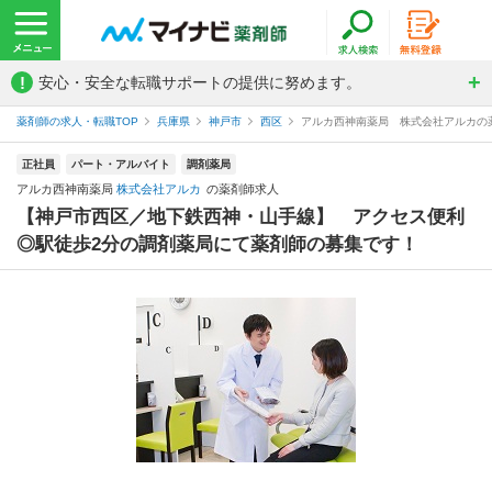
!
安心・安全な転職サポートの提供に努めます。
薬剤師の求人・転職TOP
兵庫県
神戸市
西区
アルカ西神南薬局 株式会社アルカの
正社員
パート・アルバイト
調剤薬局
アルカ西神南薬局
株式会社アルカ
の薬剤師求人
【神戸市西区／地下鉄西神・山手線】 アクセス便利
◎駅徒歩2分の調剤薬局にて薬剤師の募集です！