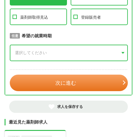
薬剤師取得見込
登録販売者
取得予定年
希望の就業時期
必須
任意
年 3月
次に進む
求人を保存する
最近見た薬剤師求人