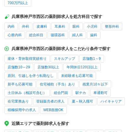
700万円以上
兵庫県神戸市西区の薬剤師求人を処方科目で探す
内科
外科
皮膚科
耳鼻科
眼科
小児科
整形外科
心療内科
総合科目
循環器科
婦人科
歯科
兵庫県神戸市西区の薬剤師求人をこだわり条件で探す
産休・育休取得実績有り
スキルアップ
店舗数1～9
店舗数10～29
店舗数30以上
年間休日120日以上
原則、引越しを伴う転勤なし
未経験者も応募可能
新卒も応募可能
住宅補助（手当）あり
残業月10ｈ以下
土日休み（相談可含む）
総合門前
駅チカ
車通勤可
在宅業務あり
登録販売者の求人
夏～秋入職可
ハイキャリア
積極採用中の求人
WEB面接OK
近隣エリアで薬剤師求人を探す