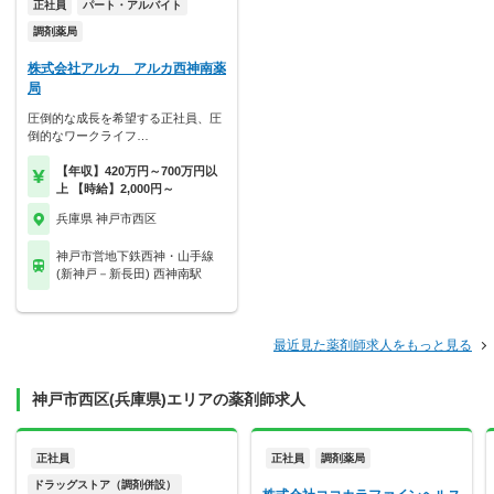
正社員
パート・アルバイト
調剤薬局
株式会社アルカ アルカ西神南薬
局
圧倒的な成長を希望する正社員、圧
倒的なワークライフ…
【年収】420万円～700万円以
上 【時給】2,000円～
兵庫県 神戸市西区
神戸市営地下鉄西神・山手線
(新神戸－新長田) 西神南駅
最近見た薬剤師求人をもっと見る
神戸市西区(兵庫県)エリアの薬剤師求人
正社員
正社員
調剤薬局
ドラッグストア（調剤併設）