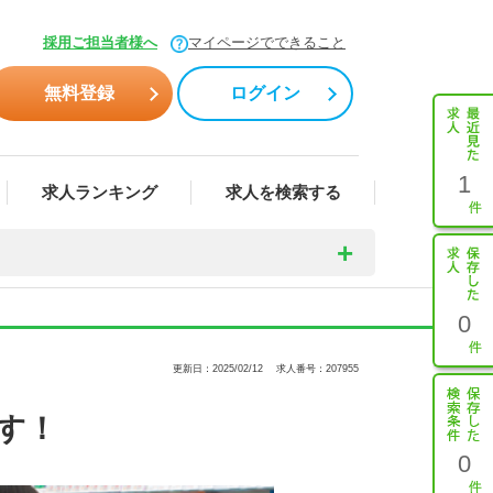
採用ご担当者様へ
マイページでできること
無料登録
ログイン
1
求人ランキング
求人を検索する
0
更新日：2025/02/12
求人番号：207955
す！
0