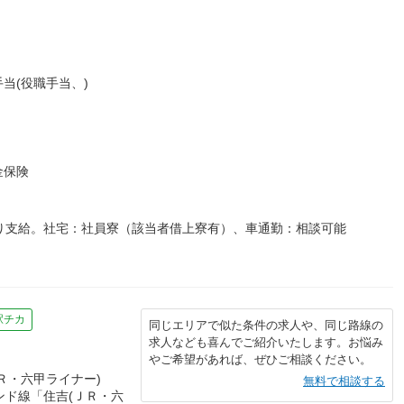
当(役職手当、)
金保険
り支給。社宅：社員寮（該当者借上寮有）、車通勤：相談可能
駅チカ
同じエリアで似た条件の求人や、同じ路線の
求人なども喜んでご紹介いたします。お悩み
やご希望があれば、ぜひご相談ください。
Ｒ・六甲ライナー)
無料で相談する
ンド線「住吉(ＪＲ・六