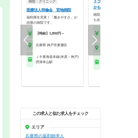
トライアドウエスト株式
病院・クリニック
かもめ薬局 六甲アイラン
医療法人明倫会 宮地病院
病院門前／患者様に対して真
福利厚生充実！「働きやすさ」が
ち在宅業務に取り組み…
自慢の病院です。
【月収】25.0万円モデ
【時給】1,800円～
【年収】418万円モデ
兵庫県 神戸市東灘区
兵庫県 神戸市東灘区
ＪＲ東海道本線(米原－神戸)
神戸新交通六甲アイラ
摂津本山駅
線 アイランドセンター
この求人と似た求人をチェック
エリア
兵庫県の薬剤師求人