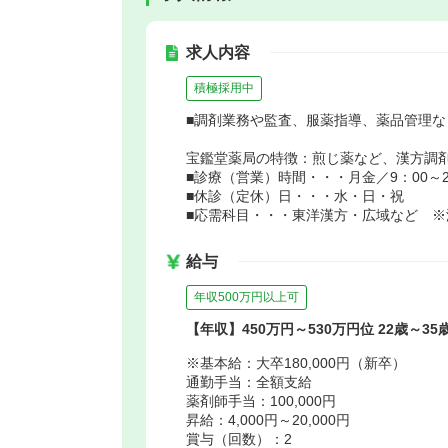
求人内容
積極採用中
■調剤業務や監査、服薬指導、薬品管理
宝鑑堂薬局の特徴：煎じ薬など、漢方調
■診療（営業）時間・・・月金／9：00～20：
■休診（定休）日・・・水・日・祝
■応需科目・・・東洋漢方・広域など ※
給与
年収500万円以上可
【年収】450万円～530万円位 22歳～3
※基本給：大卒180,000円（新卒）
通勤手当：全額支給
薬剤師手当：100,000円
昇給：4,000円～20,000円
賞与（回数）：2