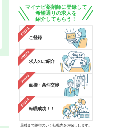
マイナビ薬剤師に登録して
希望通りの求人を
紹介してもらう！
STEP1
ご登録
STEP2
求人のご紹介
STEP3
面接・条件交渉
STEP4
転職成功！！
最後まで納得のいく転職先をお探しします。