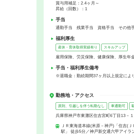
賞与用補足：2.4ヶ月～
昇給（回数）：1
手当
通勤手当 残業手当 資格手当 その他手
福利厚生
産休・育休取得実績有り
スキルアップ
雇用保険、労災保険、健康保険、厚生年
手当・福利厚生備考
※退職金：勤続期間37ヶ月以上規定によ
勤務地・アクセス
原則、引越しを伴う転勤なし
車通勤可
兵庫県神戸市東灘区住吉宮町6丁目13－１
ＪＲ東海道本線(米原－神戸)「住吉(Ｊ
駅」 徒歩5分／神戸新交通六甲アイラ