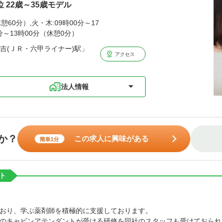
位 22歳～35歳モデル
憩60分）,火・木:09時00分～17
0分～13時00分（休憩0分）
吉(ＪＲ・六甲ライナー)駅」
アクセス
法人情報
か？
この求人に興味がある
簡単1分
ト
おり、学ぶ薬剤師を積極的に支援しております。
Aのキャビンアテンダントが受ける研修を同社のスタッフも受けておられ