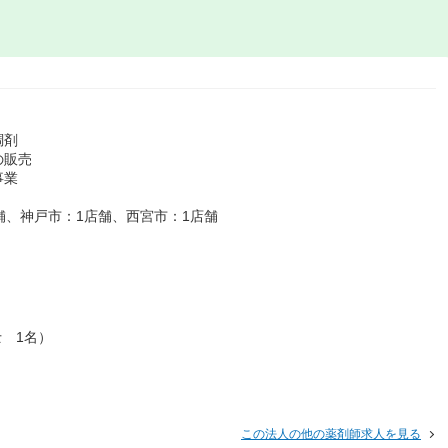
調剤
の販売
事業
舗、神戸市：1店舗、西宮市：1店舗
士 1名）
この法人の他の薬剤師求人を見る