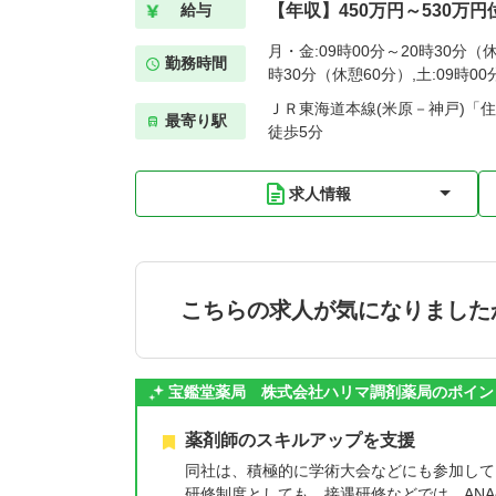
【年収】450万円～530万円
給与
月・金:09時00分～20時30分（休
勤務時間
時30分（休憩60分）,土:09時0
ＪＲ東海道本線(米原－神戸)「住
最寄り駅
徒歩5分
求人情報
こちらの求人が気になりました
宝鑑堂薬局 株式会社ハリマ調剤薬局のポイン
薬剤師のスキルアップを支援
同社は、積極的に学術大会などにも参加して
研修制度としても、接遇研修などでは、AN