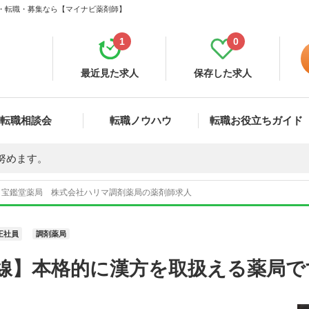
人・転職・募集なら【マイナビ薬剤師】
1
0
最近見た求人
保存した求人
転職相談会
転職ノウハウ
転職お役立ちガイド
努めます。
宝鑑堂薬局 株式会社ハリマ調剤薬局の薬剤師求人
正社員
調剤薬局
沿線】本格的に漢方を取扱える薬局で