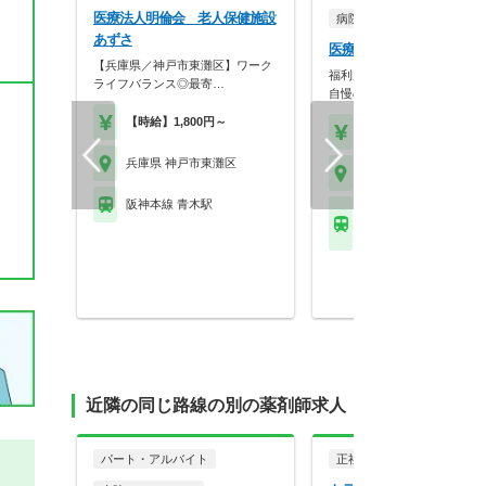
医療法人明倫会 老人保健施設
病院・クリニック
あずさ
医療法人明倫会 宮地病院
【兵庫県／神戸市東灘区】ワーク
福利厚生充実！「働きやすさ
ライフバランス◎最寄…
自慢の病院です。
【時給】1,800円～
【時給】1,800円～
兵庫県 神戸市東灘区
兵庫県 神戸市東灘区
阪神本線 青木駅
ＪＲ東海道本線(米原－
摂津本山駅
近隣の同じ路線の別の薬剤師求人
パート・アルバイト
正社員
調剤薬局