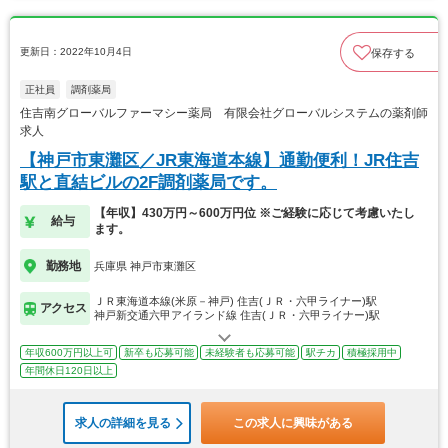
更新日：2022年10月4日
保存する
正社員
調剤薬局
住吉南グローバルファーマシー薬局 有限会社グローバルシステムの薬剤師
求人
【神戸市東灘区／JR東海道本線】通勤便利！JR住吉
駅と直結ビルの2F調剤薬局です。
【年収】430万円～600万円位 ※ご経験に応じて考慮いたし
給与
ます。
勤務地
兵庫県 神戸市東灘区
ＪＲ東海道本線(米原－神戸) 住吉(ＪＲ・六甲ライナー)駅
アクセス
神戸新交通六甲アイランド線 住吉(ＪＲ・六甲ライナー)駅
年収600万円以上可
新卒も応募可能
未経験者も応募可能
駅チカ
積極採用中
年間休日120日以上
求人の詳細を見る
この求人に興味がある