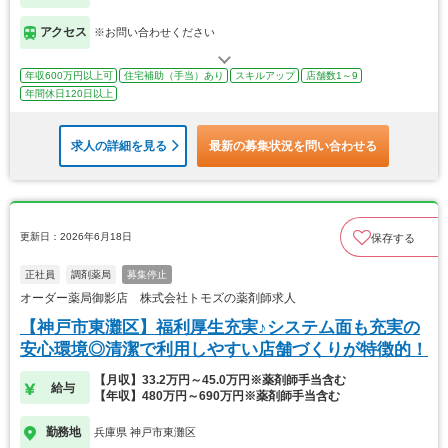
アクセス
※お問い合わせください
年収600万円以上可
住宅補助（手当）あり
スキルアップ
店舗数1～9
年間休日120日以上
求人の詳細を見る
最新の募集状況を問い合わせる
更新日：2026年6月18日
保存する
正社員
調剤薬局
募集停止
オーダー薬局御影店 株式会社トモズの薬剤師求人
【神戸市東灘区】福利厚生充実♪システム面も充実の
安心環境◎清潔で利用しやすい店舗づくりが特徴的！
【月収】33.2万円～45.0万円※薬剤師手当含む
給与
【年収】480万円～690万円※薬剤師手当含む
勤務地
兵庫県 神戸市東灘区