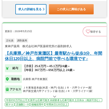
求人の詳細を見る
この求人に興味がある
更新日：2026年5月15日
保存する
正社員
調剤薬局
東神戸薬局 株式会社神戸医薬研究所の薬剤師求人
【兵庫県／神戸市東灘区】最寄駅から徒歩3分、年間
休日120日以上、病院門前で学べる環境です♪
【月収】25.6万円～45.1万円24歳～
給与
【年収】367万円～656万円以上 24歳～
勤務地
兵庫県 神戸市東灘区
ＪＲ東海道本線(米原－神戸) 住吉(ＪＲ・六甲ライナー)駅
アクセス
神戸新交通六甲アイランド線 住吉(ＪＲ・六甲ライナー)駅
年収650万円以上可
新卒も応募可能
未経験者も応募可能
土日休み（相談可含む）
駅チカ
店舗数1～9
積極採用中
年間休日120日以上