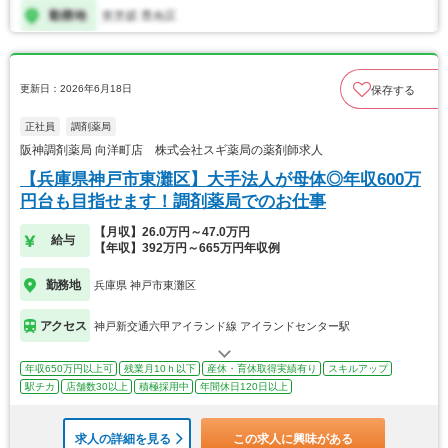
更新日：2026年6月18日
保存する
正社員
調剤薬局
阪神調剤薬局 向洋町店 株式会社スギ薬局の薬剤師求人
【兵庫県神戸市東灘区】大手法人が母体◎年収600万
円台も目指せます！調剤薬局でのお仕事
【月収】26.0万円～47.0万円
給与
【年収】392万円～665万円年収例
勤務地
兵庫県 神戸市東灘区
アクセス
神戸新交通六甲アイランド線 アイランドセンター駅
年収650万円以上可
残業月10ｈ以下
産休・育休取得実績有り
スキルアップ
駅チカ
店舗数30以上
積極採用中
年間休日120日以上
求人の詳細を見る
この求人に興味がある