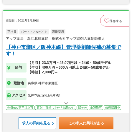
更新日：2021年1月29日
保存する
正社員
パート・アルバイト
調剤薬局
アップ薬局 深江北町薬局 株式会社アップ調剤の薬剤師求人
【神戸市灘区／阪神本線】管理薬剤師候補の募集で
す！
【月収】23.3万円～45.0万円以上 24歳～50歳モデル
給与
【年収】400万円～600万円以上 24歳～50歳モデル
【時給】2,000円～
勤務地
兵庫県 神戸市東灘区
アクセス
阪神本線 深江(兵庫)駅
年収600万円以上可
原則、引越しを伴う転勤なし
駅チカ
車通勤可
積極採用中
求人の詳細を見る
この求人に興味がある