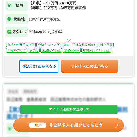
【月収】26.0万円～47.0万円
給与
【年収】392万円～665万円年収例
勤務地
兵庫県 神戸市東灘区
アクセス
阪神本線 深江(兵庫)駅
年収650万円以上可
残業月10ｈ以下
産休・育休取得実績有り
総合門前
スキルアップ
駅チカ
店舗数30以上
積極採用中
年間休日120日以上
求人の詳細を見る
この求人に興味がある