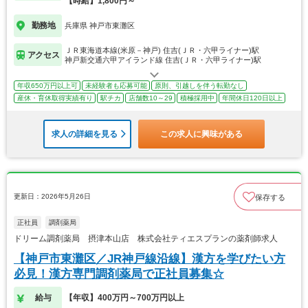
【時給】1,800円～
勤務地
兵庫県 神戸市東灘区
ＪＲ東海道本線(米原－神戸) 住吉(ＪＲ・六甲ライナー)駅
アクセス
神戸新交通六甲アイランド線 住吉(ＪＲ・六甲ライナー)駅
年収650万円以上可
未経験者も応募可能
原則、引越しを伴う転勤なし
産休・育休取得実績有り
駅チカ
店舗数10～29
積極採用中
年間休日120日以上
求人の詳細を見る
この求人に興味がある
更新日：2026年5月26日
保存する
正社員
調剤薬局
ドリーム調剤薬局 摂津本山店 株式会社ティエスプランの薬剤師求人
【神戸市東灘区／JR神戸線沿線】漢方を学びたい方
必見！漢方専門調剤薬局で正社員募集☆
給与
【年収】400万円～700万円以上