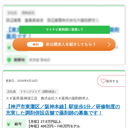
更新日：2026年6月18日
保存する
正社員
ドラッグストア（調剤併設）
スギ薬局 阪神深江店 株式会社スギ薬局の薬剤師求人
【神戸市東灘区／阪神本線】駅徒歩1分／研修制度の
充実した調剤併設店舗で薬剤師の募集です！
【月収】27.0万円以上
給与
【年収】400万円～740万円モデル