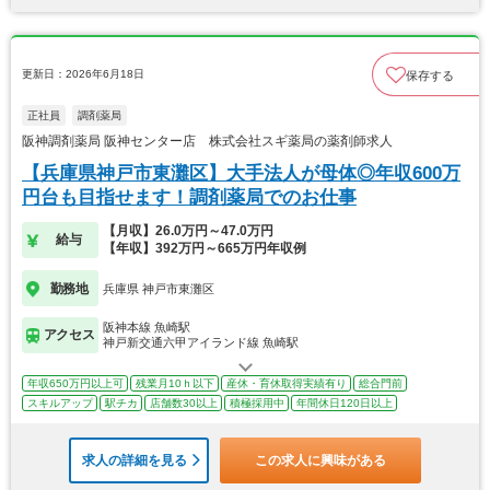
更新日：2026年6月18日
保存する
正社員
調剤薬局
阪神調剤薬局 阪神センター店 株式会社スギ薬局の薬剤師求人
【兵庫県神戸市東灘区】大手法人が母体◎年収600万
円台も目指せます！調剤薬局でのお仕事
【月収】26.0万円～47.0万円
給与
【年収】392万円～665万円年収例
勤務地
兵庫県 神戸市東灘区
阪神本線 魚崎駅
アクセス
神戸新交通六甲アイランド線 魚崎駅
年収650万円以上可
残業月10ｈ以下
産休・育休取得実績有り
総合門前
スキルアップ
駅チカ
店舗数30以上
積極採用中
年間休日120日以上
求人の詳細を見る
この求人に興味がある