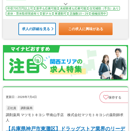
年収700万円以上可
新卒も応募可能
未経験者も応募可能
住宅補助（手当）あり
産休・育休取得実績有り
駅チカ
車通勤可
店舗数10～29
積極採用中
求人の詳細を見る
この求人に興味がある
更新日：2026年7月4日
保存する
正社員
調剤薬局
調剤薬局 マツモトキヨシ 甲南山手店 株式会社マツモトキヨシの薬剤師求
人
【兵庫県神戸市東灘区】ドラッグストア業界のリーデ