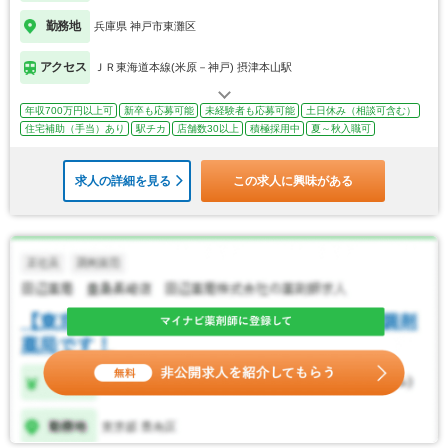
勤務地
兵庫県 神戸市東灘区
アクセス
ＪＲ東海道本線(米原－神戸) 摂津本山駅
年収700万円以上可
新卒も応募可能
未経験者も応募可能
土日休み（相談可含む）
住宅補助（手当）あり
駅チカ
店舗数30以上
積極採用中
夏～秋入職可
求人の詳細を見る
この求人に興味がある