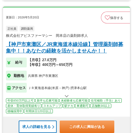
更新日：2026年5月20日
保存する
正社員
調剤薬局
株式会社アピスファーマシー 岡本店の薬剤師求人
【神戸市東灘区／JR東海道本線沿線】管理薬剤師募
集中！！あなたの経験を活かしませんか！！
【月収】27.0万円
給与
【年収】400万円～650万円
勤務地
兵庫県 神戸市東灘区
アクセス
ＪＲ東海道本線(米原－神戸) 摂津本山駅
年収650万円以上可
新卒も応募可能
未経験者も応募可能
住宅補助（手当）あり
産休・育休取得実績有り
スキルアップ
駅チカ
車通勤可
店舗数30以上
積極採用中
年間休日120日以上
求人の詳細を見る
この求人に興味がある