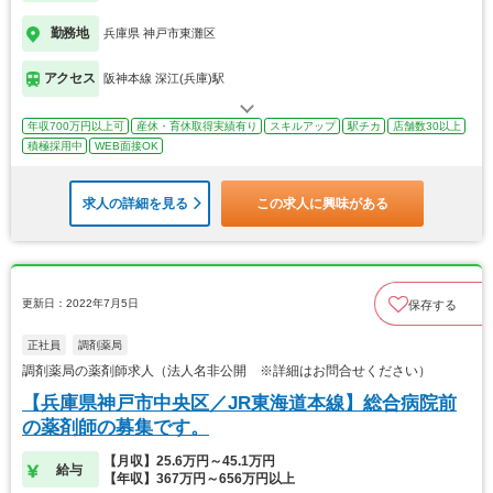
勤務地
兵庫県 神戸市東灘区
アクセス
阪神本線 深江(兵庫)駅
年収700万円以上可
産休・育休取得実績有り
スキルアップ
駅チカ
店舗数30以上
積極採用中
WEB面接OK
求人の詳細を見る
この求人に興味がある
更新日：2022年7月5日
保存する
正社員
調剤薬局
調剤薬局の薬剤師求人（法人名非公開 ※詳細はお問合せください）
【兵庫県神戸市中央区／JR東海道本線】総合病院前
の薬剤師の募集です。
【月収】25.6万円～45.1万円
給与
【年収】367万円～656万円以上