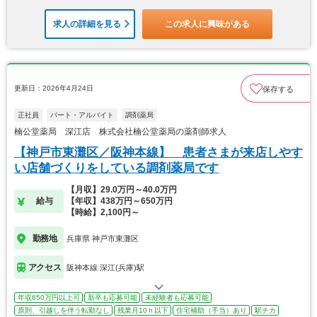
求人の詳細を見る
この求人に興味がある
更新日：2026年4月24日
保存する
正社員
パート・アルバイト
調剤薬局
楠公堂薬局 深江店 株式会社楠公堂薬局の薬剤師求人
【神戸市東灘区／阪神本線】 患者さまが来店しやす
い店舗づくりをしている調剤薬局です
【月収】29.0万円～40.0万円
給与
【年収】438万円～650万円
【時給】2,100円～
勤務地
兵庫県 神戸市東灘区
アクセス
阪神本線 深江(兵庫)駅
年収650万円以上可
新卒も応募可能
未経験者も応募可能
原則、引越しを伴う転勤なし
残業月10ｈ以下
住宅補助（手当）あり
駅チカ