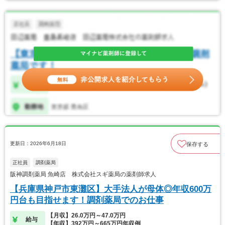
更新日：2026年6月18日
保存する
正社員
調剤薬局
阪神調剤薬局 魚崎店 株式会社スギ薬局の薬剤師求人
【兵庫県神戸市東灘区】大手法人が母体◎年収600万
円台も目指せます！調剤薬局でのお仕事
【月収】26.0万円～47.0万円
給与
【年収】392万円～665万円年収例