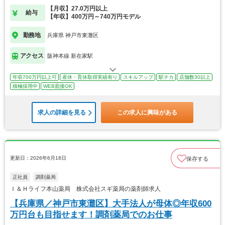
【月収】27.0万円以上
給与
【年収】400万円～740万円モデル
勤務地
兵庫県 神戸市東灘区
アクセス
阪神本線 新在家駅
年収700万円以上可
産休・育休取得実績有り
スキルアップ
駅チカ
店舗数30以上
積極採用中
WEB面接OK
求人の詳細を見る
この求人に興味がある
更新日：2026年6月18日
保存する
正社員
調剤薬局
Ｉ＆Ｈライフ本山薬局 株式会社スギ薬局の薬剤師求人
【兵庫県／神戸市東灘区】大手法人が母体◎年収600
万円台も目指せます！調剤薬局でのお仕事