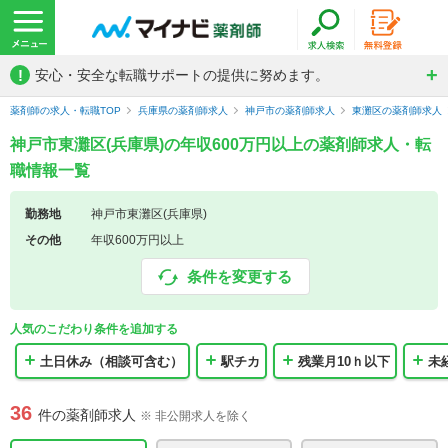
!
安心・安全な転職サポートの提供に努めます。
薬剤師の求人・転職TOP
兵庫県の薬剤師求人
神戸市の薬剤師求人
東灘区の薬剤師求人
神戸市東灘区(兵庫県)の年収600万円以上の薬剤師求人・転
職情報一覧
勤務地
神戸市東灘区(兵庫県)
その他
年収600万円以上
条件を変更する
人気のこだわり条件を追加する
土日休み（相談可含む）
駅チカ
残業月10ｈ以下
未
36
件の薬剤師求人
※ 非公開求人を除く