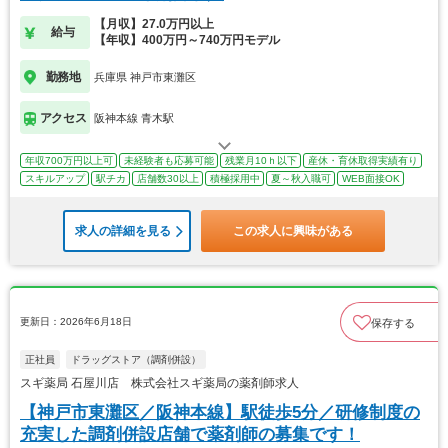
【月収】27.0万円以上
給与
【年収】400万円～740万円モデル
勤務地
兵庫県 神戸市東灘区
アクセス
阪神本線 青木駅
年収700万円以上可
未経験者も応募可能
残業月10ｈ以下
産休・育休取得実績有り
スキルアップ
駅チカ
店舗数30以上
積極採用中
夏～秋入職可
WEB面接OK
求人の詳細を見る
この求人に興味がある
更新日：2026年6月18日
保存する
正社員
ドラッグストア（調剤併設）
スギ薬局 石屋川店 株式会社スギ薬局の薬剤師求人
【神戸市東灘区／阪神本線】駅徒歩5分／研修制度の
充実した調剤併設店舗で薬剤師の募集です！