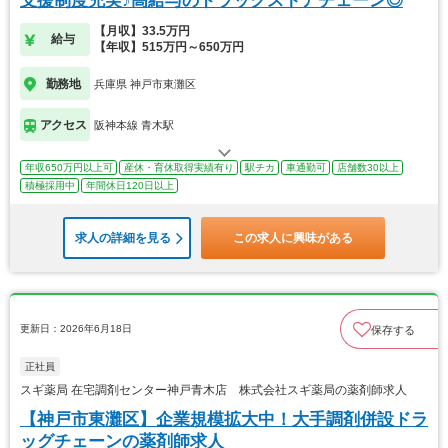
支援制度充実♪高給与のドラッグストアチェーン◎
【月収】33.5万円
給与
【年収】515万円～650万円
勤務地
兵庫県 神戸市東灘区
アクセス
阪神本線 青木駅
年収650万円以上可
産休・育休取得実績有り
駅チカ
車通勤可
店舗数30以上
積極採用中
年間休日120日以上
求人の詳細を見る
この求人に興味がある
更新日：2026年6月18日
保存する
正社員
スギ薬局 在宅調剤センター神戸青木店 株式会社スギ薬局の薬剤師求人
【神戸市東灘区】企業規模拡大中！大手調剤併設ドラ
ッグチェーンの薬剤師求人