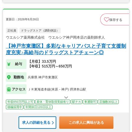
更新日：2026年6月26日
保存する
正社員
ドラッグストア（調剤併設）
ウエルシア薬局株式会社 ウエルシア神戸岡本店の薬剤師求人
【神戸市東灘区】多彩なキャリアパスと子育て支援制
度充実♪高給与のドラッグストアチェーン◎
【月収】33.5万円
給与
【年収】515万円～650万円
勤務地
兵庫県 神戸市東灘区
アクセス
ＪＲ東海道本線(米原－神戸) 摂津本山駅
年収650万円以上可
産休・育休取得実績有り
駅チカ
車通勤可
店舗数30以上
積極採用中
年間休日120日以上
求人の詳細を見る
この求人に興味がある