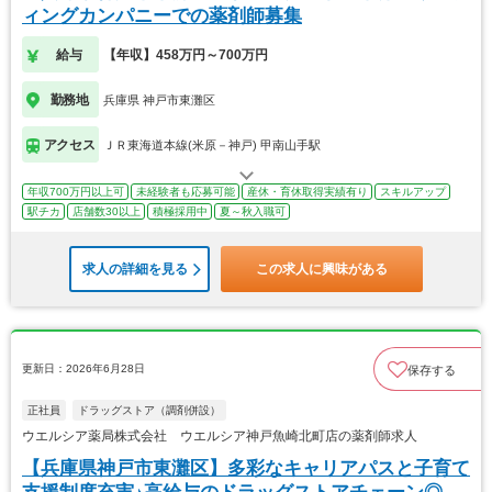
ィングカンパニーでの薬剤師募集
給与
【年収】458万円～700万円
勤務地
兵庫県 神戸市東灘区
アクセス
ＪＲ東海道本線(米原－神戸) 甲南山手駅
年収700万円以上可
未経験者も応募可能
産休・育休取得実績有り
スキルアップ
駅チカ
店舗数30以上
積極採用中
夏～秋入職可
求人の詳細を見る
この求人に興味がある
更新日：2026年6月28日
保存する
正社員
ドラッグストア（調剤併設）
ウエルシア薬局株式会社 ウエルシア神戸魚崎北町店の薬剤師求人
【兵庫県神戸市東灘区】多彩なキャリアパスと子育て