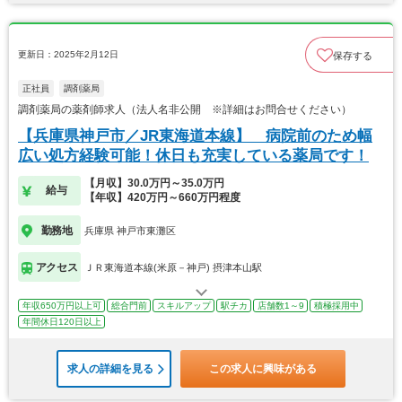
更新日：2025年2月12日
保存する
正社員
調剤薬局
調剤薬局の薬剤師求人（法人名非公開 ※詳細はお問合せください）
【兵庫県神戸市／JR東海道本線】 病院前のため幅
広い処方経験可能！休日も充実している薬局です！
【月収】30.0万円～35.0万円
給与
【年収】420万円～660万円程度
勤務地
兵庫県 神戸市東灘区
アクセス
ＪＲ東海道本線(米原－神戸) 摂津本山駅
年収650万円以上可
総合門前
スキルアップ
駅チカ
店舗数1～9
積極採用中
年間休日120日以上
求人の詳細を見る
この求人に興味がある