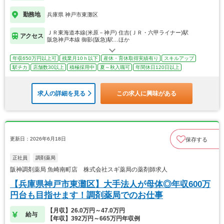
勤務地
兵庫県 神戸市東灘区
ＪＲ東海道本線(米原－神戸) 住吉(ＪＲ・六甲ライナー)駅
アクセス
阪急神戸本線 御影(阪急)駅…ほか
年収650万円以上可
残業月10ｈ以下
産休・育休取得実績有り
スキルアップ
駅チカ
店舗数30以上
積極採用中
夏～秋入職可
年間休日120日以上
求人の詳細を見る
この求人に興味がある
更新日：2026年6月18日
保存する
正社員
調剤薬局
阪神調剤薬局 魚崎南町店 株式会社スギ薬局の薬剤師求人
【兵庫県神戸市東灘区】大手法人が母体◎年収600万
円台も目指せます！調剤薬局でのお仕事
【月収】26.0万円～47.0万円
給与
【年収】392万円～665万円年収例