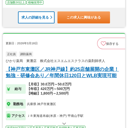
店舗数30以上
積極採用中
求人の詳細を見る
この求人に興味がある
更新日：2026年3月18日
保存する
正社員
調剤薬局
ひかり薬局 東灘店 株式会社エスエムエスクラスの薬剤師求人
【神戸市東灘区／JR神戸線】約25店舗展開の企業！
勉強・研修会あり／年間休日120日とWLB実現可能
【月収】30.0万円～50.0万円
給与
【年収】420万円～500万円
【時給】1,800円～2,500円
勤務地
兵庫県 神戸市東灘区
アクセス
ＪＲ東海道本線(米原－神戸) 甲南山手駅
年収500万円以上可
新卒も応募可能
未経験者も応募可能