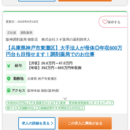
更新日：2026年6月18日
保存する
正社員
調剤薬局
阪神調剤薬局 御影店 株式会社スギ薬局の薬剤師求人
【兵庫県神戸市東灘区】大手法人が母体◎年収600万
円台も目指せます！調剤薬局でのお仕事
【月収】26.0万円～47.0万円
給与
【年収】392万円～665万円年収例
勤務地
兵庫県 神戸市東灘区
アクセス
阪神本線 御影(阪神)駅
年収650万円以上可
残業月10ｈ以下
産休・育休取得実績有り
スキルアップ
駅チカ
店舗数30以上
積極採用中
年間休日120日以上
求人の詳細を見る
この求人に興味がある