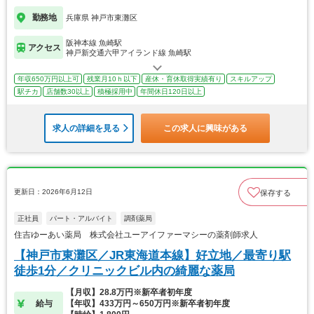
勤務地
兵庫県 神戸市東灘区
阪神本線 魚崎駅
アクセス
神戸新交通六甲アイランド線 魚崎駅
年収650万円以上可
残業月10ｈ以下
産休・育休取得実績有り
スキルアップ
駅チカ
店舗数30以上
積極採用中
年間休日120日以上
求人の詳細を見る
この求人に興味がある
更新日：2026年6月12日
保存する
正社員
パート・アルバイト
調剤薬局
住吉ゆーあい薬局 株式会社ユーアイファーマシーの薬剤師求人
【神戸市東灘区／JR東海道本線】好立地／最寄り駅
徒歩1分／クリニックビル内の綺麗な薬局
【月収】28.8万円※新卒者初年度
給与
【年収】433万円～650万円※新卒者初年度