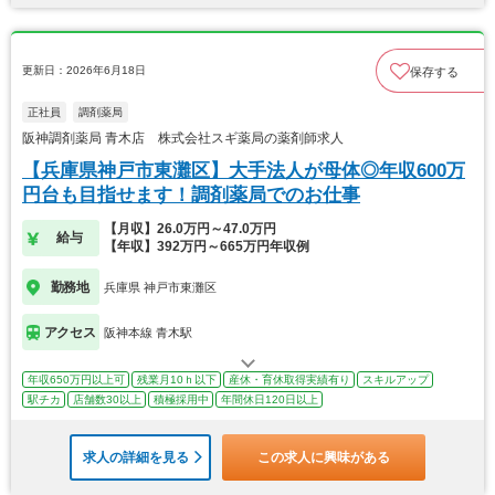
更新日：2026年6月18日
保存する
正社員
調剤薬局
阪神調剤薬局 青木店 株式会社スギ薬局の薬剤師求人
【兵庫県神戸市東灘区】大手法人が母体◎年収600万
円台も目指せます！調剤薬局でのお仕事
【月収】26.0万円～47.0万円
給与
【年収】392万円～665万円年収例
勤務地
兵庫県 神戸市東灘区
アクセス
阪神本線 青木駅
年収650万円以上可
残業月10ｈ以下
産休・育休取得実績有り
スキルアップ
駅チカ
店舗数30以上
積極採用中
年間休日120日以上
求人の詳細を見る
この求人に興味がある