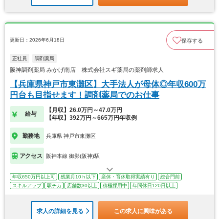
更新日：2026年6月18日
保存する
正社員
調剤薬局
阪神調剤薬局 みかげ南店 株式会社スギ薬局の薬剤師求人
【兵庫県神戸市東灘区】大手法人が母体◎年収600万
円台も目指せます！調剤薬局でのお仕事
【月収】26.0万円～47.0万円
給与
【年収】392万円～665万円年収例
勤務地
兵庫県 神戸市東灘区
アクセス
阪神本線 御影(阪神)駅
年収650万円以上可
残業月10ｈ以下
産休・育休取得実績有り
総合門前
スキルアップ
駅チカ
店舗数30以上
積極採用中
年間休日120日以上
求人の詳細を見る
この求人に興味がある