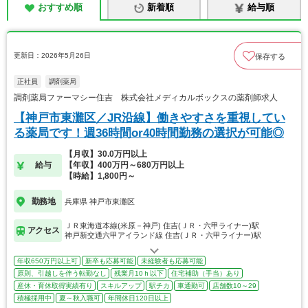
おすすめ順
新着順
給与順
更新日：2026年5月26日
保存する
正社員
調剤薬局
調剤薬局ファーマシー住吉 株式会社メディカルボックスの薬剤師求人
【神戸市東灘区／JR沿線】働きやすさを重視してい
る薬局です！週36時間or40時間勤務の選択が可能◎
【月収】30.0万円以上
給与
【年収】400万円～680万円以上
【時給】1,800円～
勤務地
兵庫県 神戸市東灘区
ＪＲ東海道本線(米原－神戸) 住吉(ＪＲ・六甲ライナー)駅
アクセス
神戸新交通六甲アイランド線 住吉(ＪＲ・六甲ライナー)駅
年収650万円以上可
新卒も応募可能
未経験者も応募可能
原則、引越しを伴う転勤なし
残業月10ｈ以下
住宅補助（手当）あり
産休・育休取得実績有り
スキルアップ
駅チカ
車通勤可
店舗数10～29
積極採用中
夏～秋入職可
年間休日120日以上