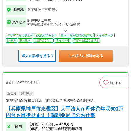
勤務地
兵庫県 神戸市東灘区
阪神本線 魚崎駅
アクセス
神戸新交通六甲アイランド線 魚崎駅
年収650万円以上可
残業月10ｈ以下
産休・育休取得実績有り
スキルアップ
駅チカ
車通勤可
店舗数30以上
積極採用中
年間休日120日以上
求人の詳細を見る
この求人に興味がある
更新日：2026年6月18日
保存する
正社員
調剤薬局
阪神調剤薬局 住吉川店 株式会社スギ薬局の薬剤師求人
【兵庫県神戸市東灘区】大手法人が母体◎年収600万
円台も目指せます！調剤薬局でのお仕事
【月収】26.0万円～47.0万円
給与
【年収】392万円～665万円年収例