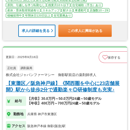
原則、引越しを伴う転勤なし
残業月10ｈ以下
住宅補助（手当）あり
産休・育休取得実績有り
スキルアップ
駅チカ
車通勤可
店舗数10～29
積極採用中
年間休日120日以上
在宅業務あり
求人の詳細を見る
この求人に興味がある
更新日：2025年9月16日
保存する
正社員
調剤薬局
株式会社ジャパンファーマシー 御影駅前店の薬剤師求人
【東灘区／阪急神戸線】《関西圏を中心に23店舗展
開》駅から徒歩2分で通勤楽々◎研修制度も充実♪
【月収】30.0万円～50.0万円24歳～50歳モデル
給与
【年収】400万円～700万円24歳～50歳モデル
勤務地
兵庫県 神戸市東灘区
アクセス
阪急神戸本線 御影(阪急)駅