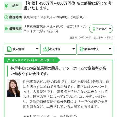
【年収】430万円～600万円位 ※ご経験に応じて考
給与
慮いたします。
勤務時間
就業時間1:09時00分～19時00分（休憩60分）
ＪＲ東海道本線(米原－神戸)「住吉(ＪＲ・六
最寄り駅
アクセス
甲ライナー)駅」 徒歩2分
更新日：2022/10/04 求人番号：446910
求人情報
法人情報
類似の求人
キャリアアドバイザーのレポート
神戸中心に24店舗展開の薬局。アットホームで定着率が高
い働きやすい会社です。
住吉駅直結ビル2Fの店舗です。駅から徒歩1-2分程度、雨
にも濡れずに通勤できる店舗です。階下にはスーパーも
あり、大変便利です。患者様を待たさない工夫もされて
おり、処方の重さによって2台のパソコンを使い分けた
り、最新の自動錠剤供給分包機により一包化薬剤の高速
化を図るなど、工夫されている店舗でもあります。
キャリアアドバイザー 薬剤師担当