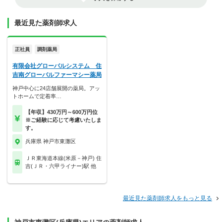
最近見た薬剤師求人
正社員
調剤薬局
有限会社グローバルシステム 住
吉南グローバルファーマシー薬局
神戸中心に24店舗展開の薬局。アッ
トホームで定着率…
【年収】430万円～600万円位
※ご経験に応じて考慮いたしま
す。
兵庫県 神戸市東灘区
ＪＲ東海道本線(米原－神戸) 住
吉(ＪＲ・六甲ライナー)駅 他
最近見た薬剤師求人をもっと見る