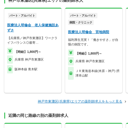
神戸市東灘区(兵庫県)エリアの薬剤師求人
パート・アルバイト
パート・アルバイト
病院・クリニック
医療法人明倫会 老人保健施設あ
ずさ
医療法人明倫会 宮地病院
【兵庫県／神戸市東灘区】ワークラ
福利厚生充実！「働きやすさ」が自
イフバランス◎最寄…
慢の病院です。
【時給】1,800円～
【時給】1,800円～
兵庫県 神戸市東灘区
兵庫県 神戸市東灘区
阪神本線 青木駅
ＪＲ東海道本線(米原－神戸) 摂
津本山駅
神戸市東灘区(兵庫県)エリアの薬剤師求人をもっと見る
近隣の同じ路線の別の薬剤師求人