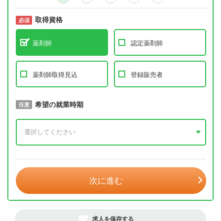
取得資格
必須
必須
薬剤師
認定薬剤師
薬剤師取得見込
登録販売者
取得予定年
希望の就業時期
必須
任意
年 3月
次に進む
求人を保存する