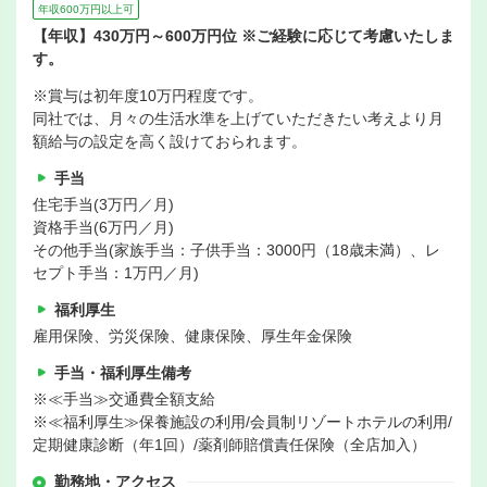
年収600万円以上可
【年収】430万円～600万円位 ※ご経験に応じて考慮いたしま
す。
※賞与は初年度10万円程度です。
同社では、月々の生活水準を上げていただきたい考えより月
額給与の設定を高く設けておられます。
手当
住宅手当(3万円／月)
資格手当(6万円／月)
その他手当(家族手当：子供手当：3000円（18歳未満）、レ
セプト手当：1万円／月)
福利厚生
雇用保険、労災保険、健康保険、厚生年金保険
手当・福利厚生備考
※≪手当≫交通費全額支給
※≪福利厚生≫保養施設の利用/会員制リゾートホテルの利用/
定期健康診断（年1回）/薬剤師賠償責任保険（全店加入）
勤務地・アクセス