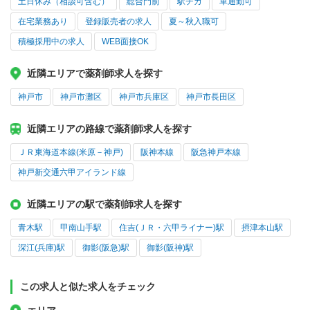
土日休み（相談可含む）
総合門前
駅チカ
車通勤可
在宅業務あり
登録販売者の求人
夏～秋入職可
積極採用中の求人
WEB面接OK
近隣エリアで薬剤師求人を探す
神戸市
神戸市灘区
神戸市兵庫区
神戸市長田区
近隣エリアの路線で薬剤師求人を探す
ＪＲ東海道本線(米原－神戸)
阪神本線
阪急神戸本線
神戸新交通六甲アイランド線
近隣エリアの駅で薬剤師求人を探す
青木駅
甲南山手駅
住吉(ＪＲ・六甲ライナー)駅
摂津本山駅
深江(兵庫)駅
御影(阪急)駅
御影(阪神)駅
この求人と似た求人をチェック