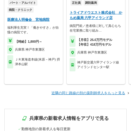
パート・アルバイト
正社員
調剤薬局
病院・クリニック
トライアドウエスト株式会社 か
もめ薬局 六甲アイランド店
医療法人明倫会 宮地病院
病院門前／患者様に対して真心もち
福利厚生充実！「働きやすさ」が自
在宅業務に取り組み…
慢の病院です。
【月収】25.0万円モデル
【時給】1,800円～
【年収】418万円モデル
兵庫県 神戸市東灘区
兵庫県 神戸市東灘区
ＪＲ東海道本線(米原－神戸) 摂
神戸新交通六甲アイランド線
津本山駅
アイランドセンター駅
近隣の同じ路線の別の薬剤師求人をもっと見る
兵庫県の新着求人情報をアプリで見る
勤務地別の新着求人を毎日更新