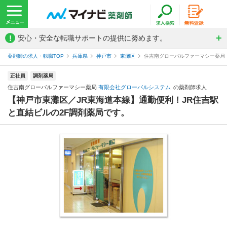
!
安心・安全な転職サポートの提供に努めます。
薬剤師の求人・転職TOP
兵庫県
神戸市
東灘区
住吉南グローバルファーマシー薬局
正社員
調剤薬局
住吉南グローバルファーマシー薬局
有限会社グローバルシステム
の薬剤師求人
【神戸市東灘区／JR東海道本線】通勤便利！JR住吉駅
と直結ビルの2F調剤薬局です。