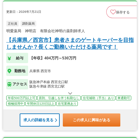
更新日：2026年7月21日
保存する
正社員
調剤薬局
明愛薬局 神明店 有限会社神明の薬剤師求人
【兵庫県／西宮市】患者さまのゲートキーパーを目指
しませんか？長くご勤務いただける薬局です！
給与
【年収】404万円～530万円
勤務地
兵庫県 西宮市
阪急神戸本線 西宮北口駅
アクセス
阪急今津線 西宮北口駅
年収500万円以上可
原則、引越しを伴う転勤なし
住宅補助（手当）あり
車通勤可
積極採用中
年間休日120日以上
在宅業務あり
求人の詳細を見る
この求人に興味がある