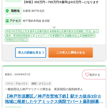
【年収】450万円～700万円※新卒は415万円～になります
勤務地
兵庫県 神戸市北区
アクセス
神戸電鉄有馬線 箕谷駅
年収700万円以上可
新卒も応募可能
未経験者も応募可能
住宅補助（手当）あり
産休・育休取得実績有り
スキルアップ
車通勤可
店舗数30以上
積極採用中
年間休日120日以上
求人の詳細を見る
この求人に興味がある
更新日：2026年8月7日
保存する
パート・アルバイト
病院・クリニック
一般財団法人神戸マリナーズ厚生会 尾原病院の薬剤師求人
【神戸市須磨区／神戸市営地下鉄】駅チカ徒歩3分☆
地域に根差したケアミックス病院でパート薬剤師募
集！