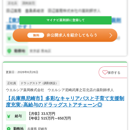
更新日：2026年6月26日
保存する
正社員
ドラッグストア（調剤併設）
ウエルシア薬局株式会社 ウエルシア尼崎武庫之荘北店の薬剤師求人
【兵庫県尼崎市】多彩なキャリアパスと子育て支援制
度充実♪高給与のドラッグストアチェーン◎
【月収】33.5万円
給与
【年収】515万円～650万円
勤務地
兵庫県 尼崎市