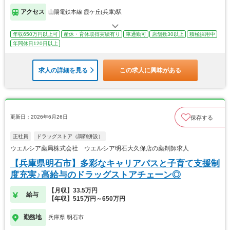
アクセス
山陽電鉄本線 霞ケ丘(兵庫)駅
年収650万円以上可
産休・育休取得実績有り
車通勤可
店舗数30以上
積極採用中
年間休日120日以上
求人の詳細を見る
この求人に興味がある
更新日：2026年6月26日
保存する
正社員
ドラッグストア（調剤併設）
ウエルシア薬局株式会社 ウエルシア明石大久保店の薬剤師求人
【兵庫県明石市】多彩なキャリアパスと子育て支援制
度充実♪高給与のドラッグストアチェーン◎
【月収】33.5万円
給与
【年収】515万円～650万円
勤務地
兵庫県 明石市