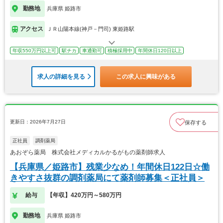
勤務地
兵庫県 姫路市
アクセス
ＪＲ山陽本線(神戸－門司) 東姫路駅
年収550万円以上可
駅チカ
車通勤可
積極採用中
年間休日120日以上
求人の詳細を見る
この求人に興味がある
更新日：2026年7月27日
保存する
正社員
調剤薬局
あおぞら薬局 株式会社メディカルかるがもの薬剤師求人
【兵庫県／姫路市】残業少なめ！年間休日122日☆働
きやすさ抜群の調剤薬局にて薬剤師募集＜正社員＞
給与
【年収】420万円～580万円
勤務地
兵庫県 姫路市