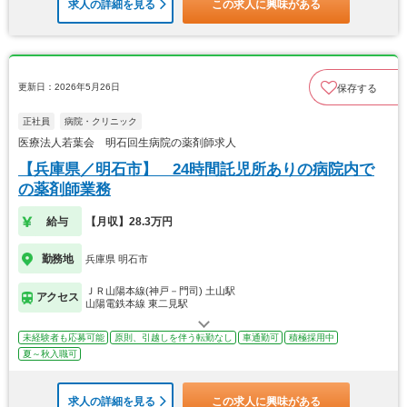
求人の詳細を見る
この求人に興味がある
更新日：2026年5月26日
保存する
正社員
病院・クリニック
医療法人若葉会 明石回生病院の薬剤師求人
【兵庫県／明石市】 24時間託児所ありの病院内で
の薬剤師業務
給与
【月収】28.3万円
勤務地
兵庫県 明石市
ＪＲ山陽本線(神戸－門司) 土山駅
アクセス
山陽電鉄本線 東二見駅
未経験者も応募可能
原則、引越しを伴う転勤なし
車通勤可
積極採用中
夏～秋入職可
求人の詳細を見る
この求人に興味がある