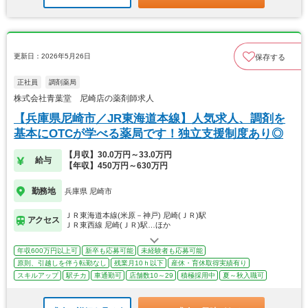
更新日：2026年5月26日
保存する
正社員
調剤薬局
株式会社青葉堂 尼崎店の薬剤師求人
【兵庫県尼崎市／JR東海道本線】人気求人、調剤を
基本にOTCが学べる薬局です！独立支援制度あり◎
【月収】30.0万円～33.0万円
給与
【年収】450万円～630万円
勤務地
兵庫県 尼崎市
ＪＲ東海道本線(米原－神戸) 尼崎(ＪＲ)駅
アクセス
ＪＲ東西線 尼崎(ＪＲ)駅…ほか
年収600万円以上可
新卒も応募可能
未経験者も応募可能
原則、引越しを伴う転勤なし
残業月10ｈ以下
産休・育休取得実績有り
スキルアップ
駅チカ
車通勤可
店舗数10～29
積極採用中
夏～秋入職可