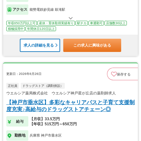
アクセス
能勢電鉄妙見線 鼓滝駅
年収650万円以上可
産休・育休取得実績有り
駅チカ
車通勤可
店舗数30以上
積極採用中
年間休日120日以上
求人の詳細を見る
この求人に興味がある
更新日：2026年6月26日
保存する
正社員
ドラッグストア（調剤併設）
ウエルシア薬局株式会社 ウエルシア神戸星が丘店の薬剤師求人
【神戸市垂水区】多彩なキャリアパスと子育て支援制
度充実♪高給与のドラッグストアチェーン◎
【月収】33.5万円
給与
【年収】515万円～650万円
勤務地
兵庫県 神戸市垂水区