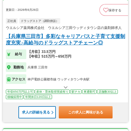
更新日：2026年6月26日
保存する
正社員
ドラッグストア（調剤併設）
ウエルシア薬局株式会社 ウエルシア三田ウッディタウン店の薬剤師求人
【兵庫県三田市】多彩なキャリアパスと子育て支援制
度充実♪高給与のドラッグストアチェーン◎
【月収】33.5万円
給与
【年収】515万円～650万円
勤務地
兵庫県 三田市
アクセス
神戸電鉄公園都市線 ウッディタウン中央駅
年収650万円以上可
産休・育休取得実績有り
駅チカ
車通勤可
店舗数30以上
積極採用中
年間休日120日以上
求人の詳細を見る
この求人に興味がある