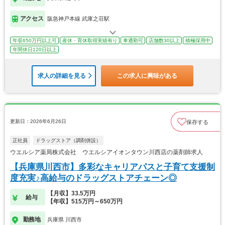
アクセス
阪急神戸本線 武庫之荘駅
年収650万円以上可
産休・育休取得実績有り
車通勤可
店舗数30以上
積極採用中
年間休日120日以上
求人の詳細を見る
この求人に興味がある
更新日：2026年6月26日
保存する
正社員
ドラッグストア（調剤併設）
ウエルシア薬局株式会社 ウエルシアイオンタウン川西店の薬剤師求人
【兵庫県川西市】多彩なキャリアパスと子育て支援制
度充実♪高給与のドラッグストアチェーン◎
【月収】33.5万円
給与
【年収】515万円～650万円
勤務地
兵庫県 川西市