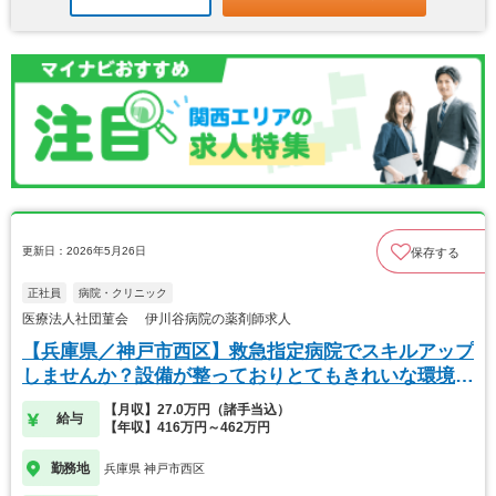
更新日：2026年5月26日
保存する
正社員
病院・クリニック
医療法人社団菫会 伊川谷病院の薬剤師求人
【兵庫県／神戸市西区】救急指定病院でスキルアップ
しませんか？設備が整っておりとてもきれいな環境で
す。
【月収】27.0万円（諸手当込）
給与
【年収】416万円～462万円
勤務地
兵庫県 神戸市西区