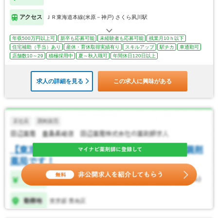
アクセス
ＪＲ東海道本線(米原－神戸) さくら夙川駅
年収500万円以上可
新卒も応募可能
未経験者も応募可能
残業月10ｈ以下
住宅補助（手当）あり
産休・育休取得実績有り
スキルアップ
駅チカ
車通勤可
店舗数10～29
積極採用中
夏～秋入職可
年間休日120日以上
求人の詳細を見る
この求人に興味がある