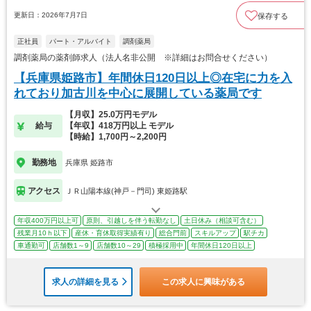
更新日：2026年7月7日
保存する
正社員
パート・アルバイト
調剤薬局
調剤薬局の薬剤師求人（法人名非公開 ※詳細はお問合せください）
【兵庫県姫路市】年間休日120日以上◎在宅に力を入
れており加古川を中心に展開している薬局です
【月収】25.0万円モデル
給与
【年収】418万円以上 モデル
【時給】1,700円～2,200円
勤務地
兵庫県 姫路市
アクセス
ＪＲ山陽本線(神戸－門司) 東姫路駅
年収400万円以上可
原則、引越しを伴う転勤なし
土日休み（相談可含む）
残業月10ｈ以下
産休・育休取得実績有り
総合門前
スキルアップ
駅チカ
車通勤可
店舗数1～9
店舗数10～29
積極採用中
年間休日120日以上
求人の詳細を見る
この求人に興味がある