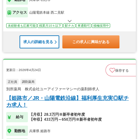
アクセス
山陽電鉄本線 西二見駅
未経験者も応募可能
残業月10ｈ以下
駅チカ
車通勤可
積極採用中
求人の詳細を見る
この求人に興味がある
更新日：2026年4月24日
保存する
正社員
調剤薬局
別所薬局 株式会社ユーアイファーマシーの薬剤師求人
【姫路市／JR・山陽電鉄沿線】福利厚生充実◎駅チ
カ求人！
【月収】28.3万円※新卒者初年度
給与
【年収】433万円～650万円※新卒者初年度
勤務地
兵庫県 姫路市