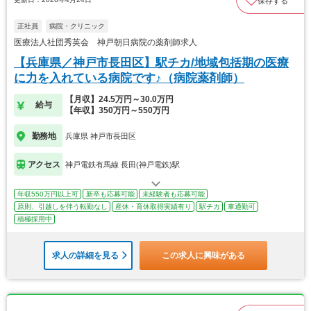
保存する
正社員
病院・クリニック
医療法人社団秀英会 神戸朝日病院の薬剤師求人
【兵庫県／神戸市長田区】駅チカ/地域包括期の医療
に力を入れている病院です♪（病院薬剤師）
【月収】24.5万円～30.0万円
給与
【年収】350万円～550万円
勤務地
兵庫県 神戸市長田区
アクセス
神戸電鉄有馬線 長田(神戸電鉄)駅
年収550万円以上可
新卒も応募可能
未経験者も応募可能
原則、引越しを伴う転勤なし
産休・育休取得実績有り
駅チカ
車通勤可
積極採用中
求人の詳細を見る
この求人に興味がある