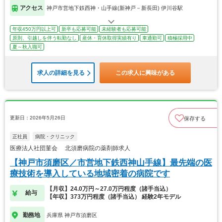
アクセス
神戸市営地下鉄西神・山手線(新神戸－新長田) 伊川谷駅
年収450万円以上可
新卒も応募可能
未経験者も応募可能
原則、引越しを伴う転勤なし
産休・育休取得実績有り
車通勤可
積極採用中
夏～秋入職可
求人の詳細を見る
この求人に興味がある
更新日：2026年5月26日
保存する
正社員
病院・クリニック
医療法人社団菫会 北須磨病院の薬剤師求人
【神戸市須磨区／市営地下鉄西神山手線】最先端の医
療技術を導入している地域密着の病院です
【月収】24.0万円～27.0万円程度（諸手当込）
給与
【年収】373万円程度（諸手当込） 経験2年モデル
勤務地
兵庫県 神戸市須磨区