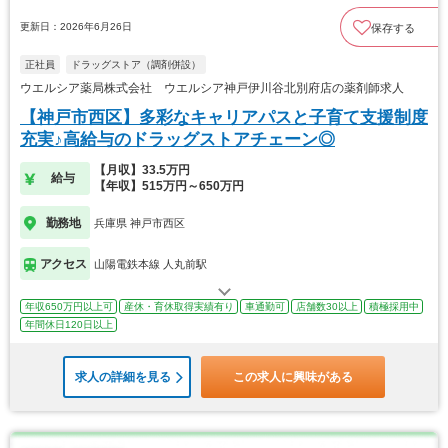
更新日：2026年6月26日
保存する
正社員
ドラッグストア（調剤併設）
ウエルシア薬局株式会社 ウエルシア神戸伊川谷北別府店の薬剤師求人
【神戸市西区】多彩なキャリアパスと子育て支援制度
充実♪高給与のドラッグストアチェーン◎
【月収】33.5万円
給与
【年収】515万円～650万円
勤務地
兵庫県 神戸市西区
アクセス
山陽電鉄本線 人丸前駅
年収650万円以上可
産休・育休取得実績有り
車通勤可
店舗数30以上
積極採用中
年間休日120日以上
求人の詳細を見る
この求人に興味がある