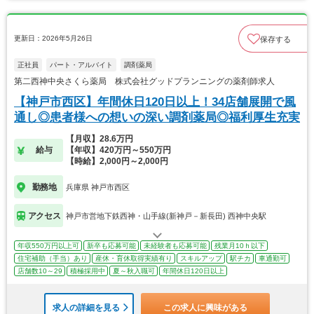
更新日：2026年5月26日
保存する
正社員
パート・アルバイト
調剤薬局
第二西神中央さくら薬局 株式会社グッドプランニングの薬剤師求人
【神戸市西区】年間休日120日以上！34店舗展開で風
通し◎患者様への想いの深い調剤薬局◎福利厚生充実
【月収】28.6万円
給与
【年収】420万円～550万円
【時給】2,000円～2,000円
勤務地
兵庫県 神戸市西区
アクセス
神戸市営地下鉄西神・山手線(新神戸－新長田) 西神中央駅
年収550万円以上可
新卒も応募可能
未経験者も応募可能
残業月10ｈ以下
住宅補助（手当）あり
産休・育休取得実績有り
スキルアップ
駅チカ
車通勤可
店舗数10～29
積極採用中
夏～秋入職可
年間休日120日以上
求人の詳細を見る
この求人に興味がある