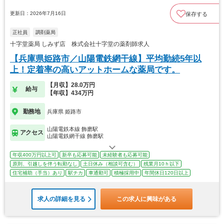
更新日：2026年7月16日
保存する
正社員
調剤薬局
十字堂薬局 しみず店 株式会社十字堂の薬剤師求人
【兵庫県姫路市／山陽電鉄網干線】平均勤続5年以
上！定着率の高いアットホームな薬局です。
【月収】28.0万円
給与
【年収】434万円
勤務地
兵庫県 姫路市
山陽電鉄本線 飾磨駅
アクセス
山陽電鉄網干線 飾磨駅
年収400万円以上可
新卒も応募可能
未経験者も応募可能
原則、引越しを伴う転勤なし
土日休み（相談可含む）
残業月10ｈ以下
住宅補助（手当）あり
駅チカ
車通勤可
積極採用中
年間休日120日以上
求人の詳細を見る
この求人に興味がある