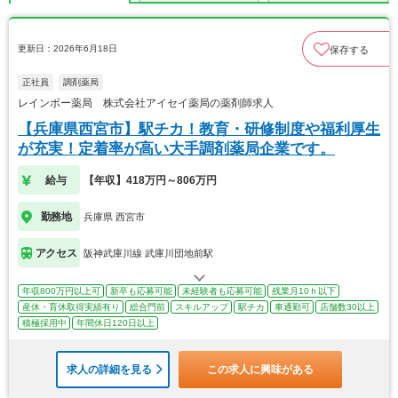
更新日：2026年6月18日
保存する
正社員
調剤薬局
レインボー薬局 株式会社アイセイ薬局の薬剤師求人
【兵庫県西宮市】駅チカ！教育・研修制度や福利厚生
が充実！定着率が高い大手調剤薬局企業です。
給与
【年収】418万円～806万円
勤務地
兵庫県 西宮市
アクセス
阪神武庫川線 武庫川団地前駅
年収800万円以上可
新卒も応募可能
未経験者も応募可能
残業月10ｈ以下
産休・育休取得実績有り
総合門前
スキルアップ
駅チカ
車通勤可
店舗数30以上
積極採用中
年間休日120日以上
求人の詳細を見る
この求人に興味がある