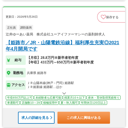
更新日：2026年5月26日
保存する
正社員
調剤薬局
辻井ゆーあい薬局 株式会社ユーアイファーマシーの薬剤師求人
【姫路市／JR・山陽電鉄沿線】福利厚生充実◎2021
年4月開局です
【月収】28.8万円※新卒者初年度
給与
【年収】433万円～650万円※新卒者初年度
勤務地
兵庫県 姫路市
ＪＲ山陽本線(神戸－門司) 姫路駅
アクセス
ＪＲ姫新線 姫路駅…ほか
年収650万円以上可
未経験者も応募可能
残業月10ｈ以下
産休・育休取得実績有り
車通勤可
店舗数10～29
積極採用中
夏～秋入職可
年間休日120日以上
求人の詳細を見る
この求人に興味がある