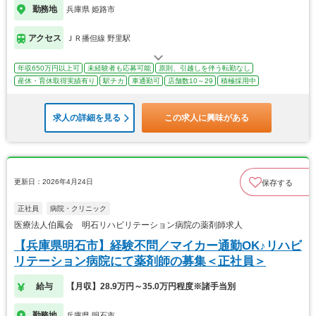
勤務地
兵庫県 姫路市
アクセス
ＪＲ播但線 野里駅
年収650万円以上可
未経験者も応募可能
原則、引越しを伴う転勤なし
産休・育休取得実績有り
駅チカ
車通勤可
店舗数10～29
積極採用中
求人の詳細を見る
この求人に興味がある
更新日：2026年4月24日
保存する
正社員
病院・クリニック
医療法人伯鳳会 明石リハビリテーション病院の薬剤師求人
【兵庫県明石市】経験不問／マイカー通勤OK♪リハビ
リテーション病院にて薬剤師の募集＜正社員＞
給与
【月収】28.9万円～35.0万円程度※諸手当別
勤務地
兵庫県 明石市