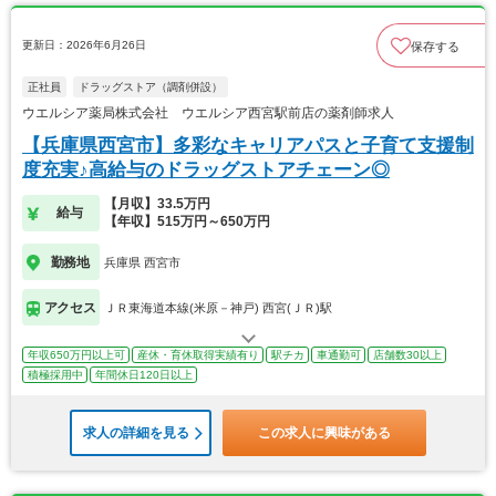
更新日：2026年6月26日
保存する
正社員
ドラッグストア（調剤併設）
ウエルシア薬局株式会社 ウエルシア西宮駅前店の薬剤師求人
【兵庫県西宮市】多彩なキャリアパスと子育て支援制
度充実♪高給与のドラッグストアチェーン◎
【月収】33.5万円
給与
【年収】515万円～650万円
勤務地
兵庫県 西宮市
アクセス
ＪＲ東海道本線(米原－神戸) 西宮(ＪＲ)駅
年収650万円以上可
産休・育休取得実績有り
駅チカ
車通勤可
店舗数30以上
積極採用中
年間休日120日以上
求人の詳細を見る
この求人に興味がある