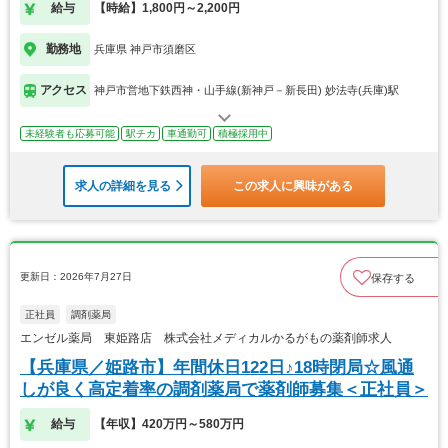
給与
【時給】1,800円～2,200円
勤務地
兵庫県 神戸市須磨区
アクセス
神戸市営地下鉄西神・山手線(新神戸－新長田) 妙法寺(兵庫)駅
未経験者も応募可能
駅チカ
車通勤可
積極採用中
求人の詳細を見る
この求人に興味がある
更新日：2026年7月27日
保存する
正社員
調剤薬局
エンゼル薬局 東姫路店 株式会社メディカルかるがもの薬剤師求人
【兵庫県／姫路市】年間休日122日♪18時閉局☆風通
しが良く高定着率の調剤薬局で薬剤師募集＜正社員＞
給与
【年収】420万円～580万円