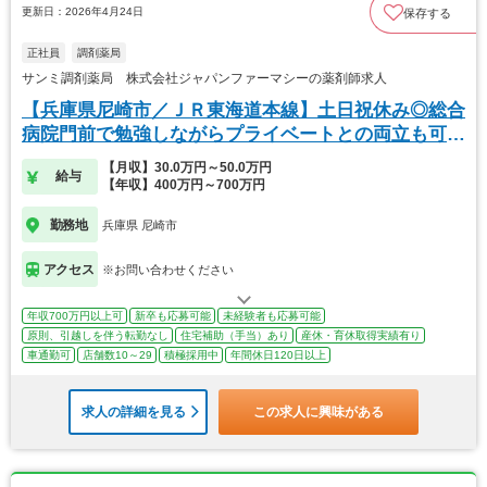
更新日：2026年4月24日
保存する
正社員
調剤薬局
サンミ調剤薬局 株式会社ジャパンファーマシーの薬剤師求人
【兵庫県尼崎市／ＪＲ東海道本線】土日祝休み◎総合
病院門前で勉強しながらプライベートとの両立も可能
です
【月収】30.0万円～50.0万円
給与
【年収】400万円～700万円
勤務地
兵庫県 尼崎市
アクセス
※お問い合わせください
年収700万円以上可
新卒も応募可能
未経験者も応募可能
原則、引越しを伴う転勤なし
住宅補助（手当）あり
産休・育休取得実績有り
車通勤可
店舗数10～29
積極採用中
年間休日120日以上
求人の詳細を見る
この求人に興味がある