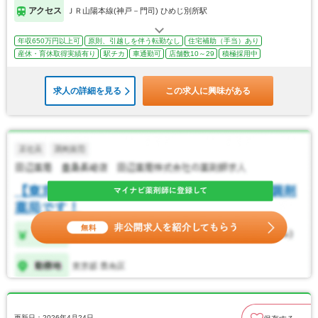
アクセス
ＪＲ山陽本線(神戸－門司) ひめじ別所駅
年収650万円以上可
原則、引越しを伴う転勤なし
住宅補助（手当）あり
産休・育休取得実績有り
駅チカ
車通勤可
店舗数10～29
積極採用中
求人の詳細を見る
この求人に興味がある
更新日：2026年4月24日