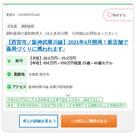
更新日：2026年6月18日
保存する
正社員
調剤薬局
調剤薬局の薬剤師求人（法人名非公開 ※詳細はお問合せください）
【西宮市／阪神武庫川線】2021年4月開局！新店舗で
薬局づくりに携われます♪
【月収】28.0万円～35.0万円
給与
【年収】450万円～550万円程度 25歳～40歳モデル
勤務地
兵庫県 西宮市
アクセス
阪神武庫川線 武庫川団地前駅
年収550万円以上可
未経験者も応募可能
土日休み（相談可含む）
産休・育休取得実績有り
総合門前
駅チカ
車通勤可
店舗数30以上
積極採用中
求人の詳細を見る
この求人に興味がある