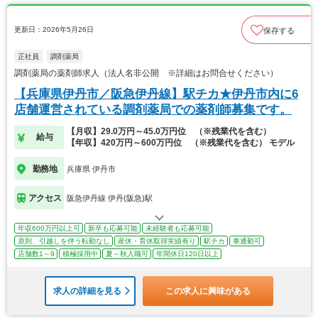
更新日：2026年5月26日
保存する
正社員
調剤薬局
調剤薬局の薬剤師求人（法人名非公開 ※詳細はお問合せください）
【兵庫県伊丹市／阪急伊丹線】駅チカ★伊丹市内に6
店舗運営されている調剤薬局での薬剤師募集です。
【月収】29.0万円～45.0万円位 （※残業代を含む）
給与
【年収】420万円～600万円位 （※残業代を含む） モデル
勤務地
兵庫県 伊丹市
アクセス
阪急伊丹線 伊丹(阪急)駅
年収600万円以上可
新卒も応募可能
未経験者も応募可能
原則、引越しを伴う転勤なし
産休・育休取得実績有り
駅チカ
車通勤可
店舗数1～9
積極採用中
夏～秋入職可
年間休日120日以上
求人の詳細を見る
この求人に興味がある