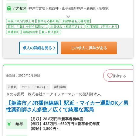
アクセス
神戸市営地下鉄西神・山手線(新神戸－新長田) 名谷駅
年収350万円以上可
新卒も応募可能
未経験者も応募可能
原則、引越しを伴う転勤なし
土日休み（相談可含む）
住宅補助（手当）あり
車通勤可
積極採用中
夏～秋入職可
求人の詳細を見る
この求人に興味がある
更新日：2026年5月10日
保存する
正社員
パート・アルバイト
調剤薬局
きのみ薬局 株式会社ユーアイファーマシーの薬剤師求人
【姫路市／JR播但線線】駅近・マイカー通勤OK／男
性薬剤師さん多数／広くて綺麗な薬局
【月収】28.8万円※新卒者初年度
給与
【年収】433万円～650万円※新卒者初年度
【時給】1,800円～